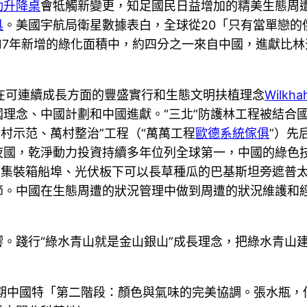
動升降桌
會牴觸新變更，知足國民日益增加的精美生態周
具
。美國宇航局衛星數據表白，全球從20「只有當單戀的
017年新增的綠化面積中，約四分之一來自中國，進獻比
在可連續成長方面的豐盛實行和生態文明扶植理念
Wilkha
理念、中國計劃和中國進獻。“三北”防護林工程被結合
村示范、萬村整治”工程（“萬萬工程
歐德系統傢俱
”）先
國，乾淨動力投資持續多年位列全球第一，中國的綠色技
坡集裝箱船埠、光伏板下可以長草種瓜的巴基斯坦旁遮普
節。中國在生態周遭的狀況管理中做到周遭的狀況維護和
。踐行“綠水青山就是金山銀山”成長理念，把綠水青山
時期中國特「第二階段：顏色與氣味的完美協調。張水瓶，