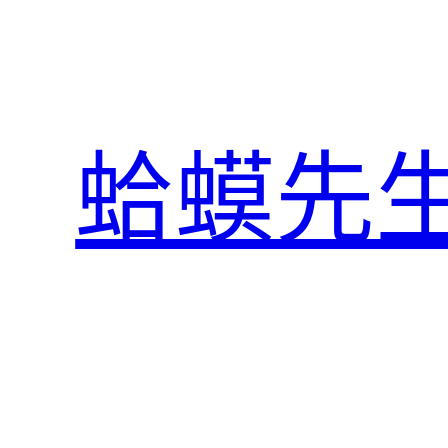
跳
至
主
要
內
蛤蟆先
容