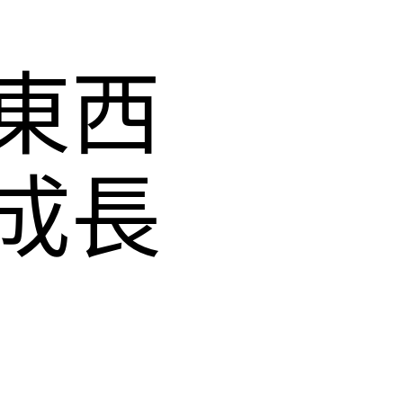
東西
成長