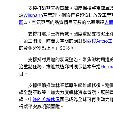
支撐打贏藍天捍衛戰。國度保持將京津冀
爐
Wilkhahn
窯管理、鋼鐵行業超低排放改革等藍天
薦
%，空氣東西的品質精良天數的比率到達
人
支撐打贏凈土捍衛戰。國度重點支撐泥土
「第三階段：時間與空間的絕對對
亞梭Artso
的黃金分割點上。」90％。
支撐鄉村周遭的狀況整治。聚焦鄉村周遭
治重點任務，推進扶植鄉村環保基本舉措
Herma
目。
支撐連續推動林業草原生態維護修復。穩
護全籠罩政策。加大力度叢林資本管護，展開
護。中
綠的系統傢俱
國已成為全球可再生動力
得感平安感明顯晉陞。