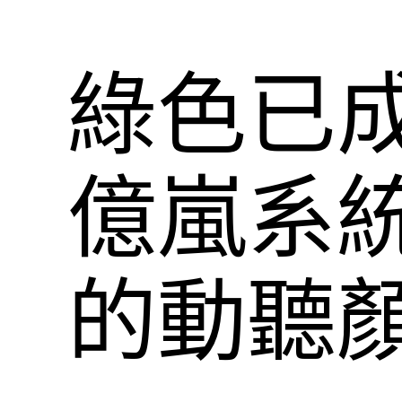
綠色已
億嵐系
的動聽