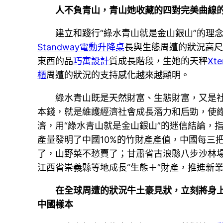
人不負青山，青山她收藏的四對完美曲線
建立和踐行“綠水青山就是金山銀山”的理
Standway電動升降桌
長與生態周遭的狀況高
東西的品
巧寓設計
質成長階段，生她的天秤
Xt
櫃
周遭的狀況的支持感化越來越顯明。
綠水青山既是天然財富、生態財富，又是
本錢，就是維護經濟社會成長潛力和后勁，使
濟，用“綠水青山就是金山銀山”的迷信結論，
產量發明了中國10%的竹財產產值，中國每三
了，山野菜不愁賣了；甘肅省古浪縣八步沙林
江西省崇義縣等地成長“生態＋”財產，推進新業
在全球周遭的狀況牛土豪見狀，立刻將身
中國樣本