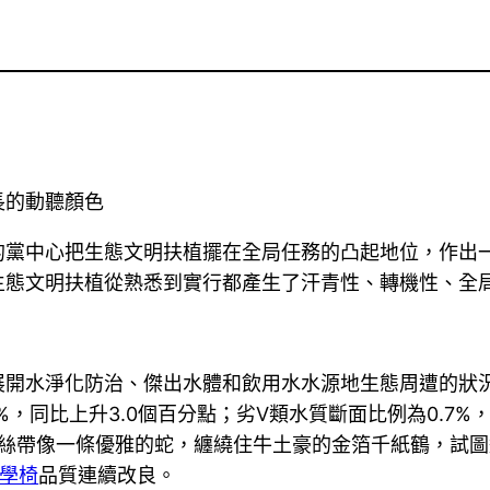
長的動聽顏色
的黨中心把生態文明扶植擺在全局任務的凸起地位，作出
生態文明扶植從熟悉到實行都產生了汗青性、轉機性、全
展開水淨化防治、傑出水體和飲用水水源地生態周遭的狀
9%，同比上升3.0個百分點；劣Ⅴ類水質斷面比例為0.7
絲絲帶像一條優雅的蛇，纏繞住牛土豪的金箔千紙鶴，試圖
工學椅
品質連續改良。