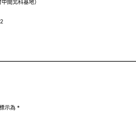
討中間北科基地
）
42
標示為
*