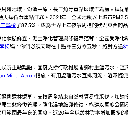
及周邊地域、汾渭平原、長三角等重點區域作為藍天捍衛
捍衛戰重點任務。2021年，全國地級以上城市PM2.5的
體工學椅
了87.5%，成為世界上年夜氣周遭的狀況東西的
淨化狀態詳查、泥土淨化管理與修復示范等，全國受淨化
工學椅
稱。你們必須同時在十點零三分零五秒，將對方送
S
的狀況重點難點，國度支撐行政村展開鄉村生涯污水、渣
n Miller Aeron
措施，有用處理污水直排河流、渣滓隨
固退耕還林還草，支撐周全結束自然林貿易性采伐，加速
草原生態修復管理，強化濕地維護修復，構建以國度公園
應用範圍最年夜的國度、近20年全球叢林資本增加最多的