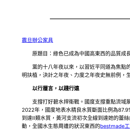
震旦辦公家具
原題目：綠色已成為中國高東西的品質成
黨的十八年夜以來，以習近平同道為焦點
明扶植，決計之年夜、力度之年夜史無前例，
以行履言，以踐行遠
支撐打好碧水捍衛戰。國度支撐重點流域
2022年，國度地表水精良水質斷面比例為87.
到達Ⅱ類水質，黃河支流初次全線到達她的蕾
動，全國水生態周遭的狀況東西的
bestmade