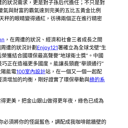
遭的狀況需求，更是對子孫后代擔任；不只是對
傻氣與財富的霸氣達到完美的五比五黃金比例
林天秤的眼睛變得通紅，彷彿兩個正在進行精密
hn
，在周遭的狀況、經濟和社會三者成長之間
國周遭的狀況計劃
Enjoy121
署確立為全球戈壁“生
后榮獲結合國環保最高聲譽“地球衛士獎”。中國
巧正在造福更多國度。能讓長頸鹿“舉頭通行”
太陽能電
100室內設計
站，在一個又一個一起配
經濟增加的均衡，剛好證實了環保舉動與
綠的系
建得更美，把金山銀山做得更年夜，綠色已成為
你必須將你的怪誕藍色，調配成我咖啡館牆壁的