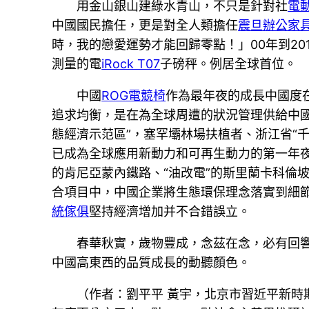
用金山銀山建綠水青山，不只是針對社
電
中國國民擔任，更是對全人類擔任
震旦辦公家
時，我的戀愛運勢才能回歸零點！」00年到2
測量的電
iRock T07
子磅秤。例居全球首位。
中國
ROG電競椅
作為最年夜的成長中國度
追求均衡，是在為全球周遭的狀況管理供給中國
態經濟示范區”，塞罕壩林場扶植者、浙江省“千
已成為全球應用新動力和可再生動力的第一年夜
的肯尼亞蒙內鐵路、“油改電”的斯里蘭卡科倫
合項目中，中國企業將生態環保理念落實到細
統傢俱
堅持經濟增加并不合錯誤立。
春華秋實，歲物豐成，念茲在念，必有回響
中國高東西的品質成長的動聽顏色。
（作者：
劉平平 黃宇，北京市習近平新