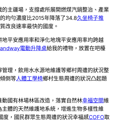
戰的主疆場，支撐處所展開燃煤汽鍋整治、產業
均勻濃度比2015年降落了34.8
久坐椅子推
品質改良速率最快的國度。
耕地平安應用率和淨化地塊平安應用率均跨越
tandway電動升降桌
給我的禮物，放置在吧檯
滓管理，飲用水水源地維護等鄉村周遭的狀況整
便傾倒等
人體工學椅
鄉村生態周遭的狀況凸起題
推動國有林場林區改造，落實自然林
幸福空間
維
為主體的天然維護地系統，增進生物多樣性維
國度，國民群眾生態周遭的狀況幸福感
COFO
取