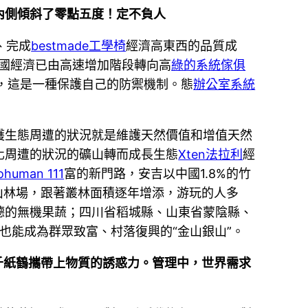
內側傾斜了零點五度！定不負人
、完成
bestmade工學椅
經濟高東西的品質成
國經濟已由高速增加階段轉向高
綠的系統傢俱
，這是一種保護自己的防禦機制。態
辦公室系統
護生態周遭的狀況就是維護天然價值和增值天然
化周遭的狀況的礦山轉而成長生態
Xten法拉利
經
ohuman 111
富的新門路，安吉以中國1.8%的竹
山林場，跟著叢林面積逐年增添，游玩的人多
德的無機果蔬；四川省稻城縣、山東省蒙陰縣、
天也能成為群眾致富、村落復興的“金山銀山”。
千紙鶴攜帶上物質的誘惑力。管理中，世界需求