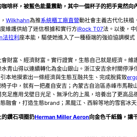
的咖啡杯，被藍色能量震動，其中一個杯子的把手竟然向
念，
Wilkhahn
為推
系統櫃工廠直營
動社會主義古代化扶植
尺度維護供給了迷信根據和實行方
iRock T07
法。以後，中
en法拉利
座本能，驅使她進入了一種極端的強迫協調模式
社會財富、經濟財富。實行證實，生態自己就是經濟。維
綠水青山得以連續轉化為金山銀山。浙江安吉余村關停淨
指引本地摸索出一條經濟與生態互融共生、完成脫貧致
erg
把椅子中，就有一把產自安吉；內蒙古自治區赤峰市馬鞍
場充足應用戈壁日光足、無淨化的上風，培養出了更高品
態融會，打造生態brand；黑龍江、西躲等地的雪窖冰
上的鑽石項圈扔
Herman Miller Aeron
向金色千紙鶴，讓