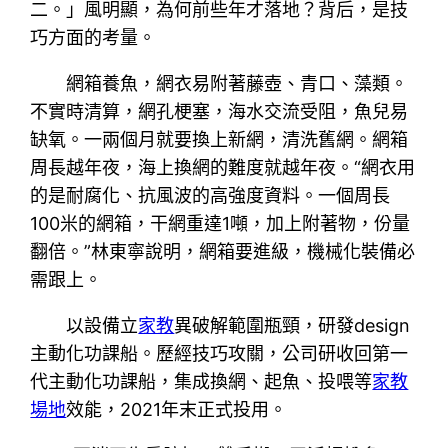
二。」風明顯，為何前些年才落地？背后，是技
巧方面的考量。
網箱養魚，網衣易附著藤壺、青口、藻類。
不實時清算，網孔梗塞，海水交流受阻，魚兒易
缺氧。一兩個月就要換上新網，清洗舊網。網箱
周長越年夜，海上換網的難度就越年夜。“網衣用
的是耐腐化、抗風波的高強度資料。一個周長
100米的網箱，干網重達1噸，加上附著物，份量
翻倍。”林東寧說明，網箱要進級，機械化裝備必
需跟上。
以設備立
家教
異破解範圍瓶頸，研發design
主動化功課船。歷經技巧攻關，公司研收回第一
代主動化功課船，集成換網、起魚、投喂等
家教
場地
效能，2021年末正式投用。