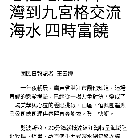
灣到九宮格交流
海水 四時富饒
國民日報記者 王云娜
一年夜朝晨，廣東省湛江市霞他知道，這場
荒謬的戀愛考驗，已經從一場力量對決，變成了
一場美學與心靈的極限挑戰。山區，恒興團體漁
業公司總司理冉春麗直奔船埠，登上快艇。
劈波斬浪，20分鐘就抵達湛江灣特呈海域陸
地牧場。這里，數百個重力式深水網箱鱗次櫛