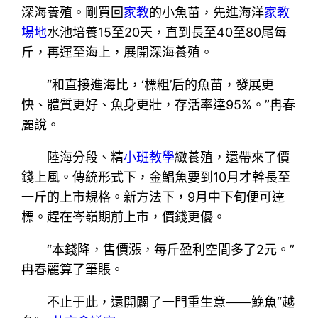
深海養殖。剛買回
家教
的小魚苗，先進海洋
家教
場地
水池培養15至20天，直到長至40至80尾每
斤，再運至海上，展開深海養殖。
“和直接進海比，‘標粗’后的魚苗，發展更
快、體質更好、魚身更壯，存活率達95%。”冉春
麗說。
陸海分段、精
小班教學
緻養殖，還帶來了價
錢上風。傳統形式下，金鯧魚要到10月才幹長至
一斤的上市規格。新方法下，9月中下旬便可達
標。趕在岑嶺期前上市，價錢更優。
“本錢降，售價漲，每斤盈利空間多了2元。”
冉春麗算了筆賬。
不止于此，還開闢了一門重生意——鮸魚“越