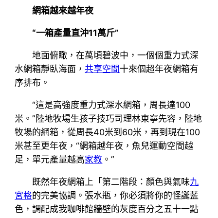
網箱越來越年夜
“一箱產量直沖11萬斤”
地面俯瞰，在萬頃碧波中，一個個重力式深
水網箱靜臥海面，
共享空間
十來個超年夜網箱有
序排布。
“這是高強度重力式深水網箱，周長達100
米。”陸地牧場生孩子技巧司理林東寧先容，陸地
牧場的網箱，從周長40米到60米，再到現在100
米甚至更年夜，“網箱越年夜，魚兒運動空間越
足，單元產量越高
家教
。”
既然年夜網箱上「第二階段：顏色與氣味
九
宮格
的完美協調。張水瓶，你必須將你的怪誕藍
色，調配成我咖啡館牆壁的灰度百分之五十一點