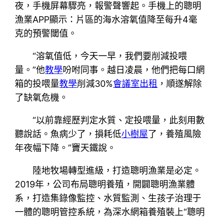
夜，手機屏幕驟亮，報警聲響起。手機上的聰明
漁業APP顯示：片區的海水溶氧值降至每升4毫
克的預警閾值。
“溶氧值低，今天一早，我們要削減投喂
量。”他
教學
吩咐同事。越日凌晨，他們把每口網
箱的投喂量
教學
削減30%
會議室出租
，順遂解除
了缺氧危機。
“以前靠經歷判定水質、定投喂量，此刻用數
聽說話。魚病少了，損耗低
小樹屋
了，養殖風險
年夜幅下降。”竇天鐵說。
陸地牧場轉型進級，打造聰明漁業是必定。
2019年，公司布局聰明養殖，開闢聰明漁業體
系，打造集錄像監控、水質監測、生孩子治理于
一體的聰明管控系統，為深水網箱養殖裝上“聰明