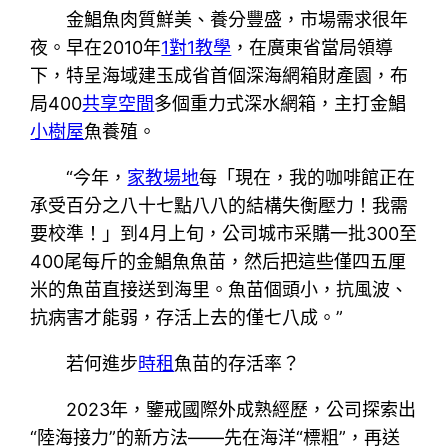
金鯧魚肉質鮮美、養分豐盛，市場需求很年
夜。早在2010年
1對1教學
，在廣東省當局領導
下，特呈海域建玉成省首個深海網箱財產園，布
局400
共享空間
多個重力式深水網箱，主打金鯧
小樹屋
魚養殖。
“今年，
家教場地
每「現在，我的咖啡館正在
承受百分之八十七點八八的結構失衡壓力！我需
要校準！」到4月上旬，公司城市采購一批300至
400尾每斤的金鯧魚魚苗，然后把這些僅四五厘
米的魚苗直接送到海里。魚苗個頭小，抗風波、
抗病害才能弱，存活上去的僅七八成。”
若何進步
時租
魚苗的存活率？
2023年，鑒戒國際外成熟經歷，公司探索出
“陸海接力”的新方法——先在海洋“標粗”，再送