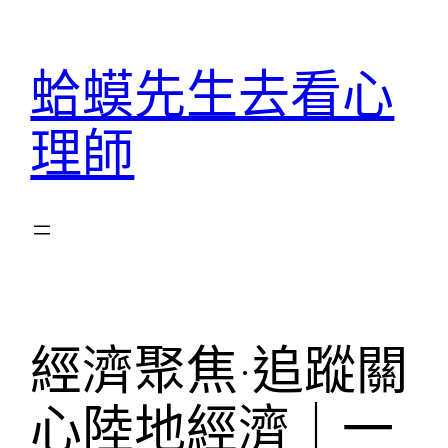
跳
至
蛤蟆先生去看心
主
要
理師
內
容
經濟聚焦·追蹤關
心陸地經濟｜一