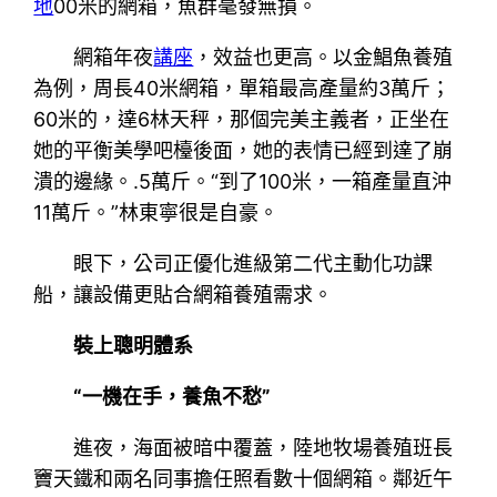
地
00米的網箱，魚群毫發無損。
網箱年夜
講座
，效益也更高。以金鯧魚養殖
為例，周長40米網箱，單箱最高產量約3萬斤；
60米的，達6林天秤，那個完美主義者，正坐在
她的平衡美學吧檯後面，她的表情已經到達了崩
潰的邊緣。.5萬斤。“到了100米，一箱產量直沖
11萬斤。”林東寧很是自豪。
眼下，公司正優化進級第二代主動化功課
船，讓設備更貼合網箱養殖需求。
裝上聰明體系
“一機在手，養魚不愁”
進夜，海面被暗中覆蓋，陸地牧場養殖班長
竇天鐵和兩名同事擔任照看數十個網箱。鄰近午