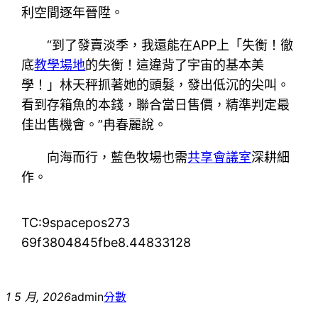
利空間逐年晉陞。
“到了發賣淡季，我還能在APP上「失衡！徹
底
教學場地
的失衡！這違背了宇宙的基本美
學！」林天秤抓著她的頭髮，發出低沉的尖叫。
看到存箱魚的本錢，聯合當日售價，精準判定最
佳出售機會。”冉春麗說。
向海而行，藍色牧場也需
共享會議室
深耕細
作。
TC:9spacepos273
69f3804845fbe8.44833128
1 5 月, 2026
admin
分數