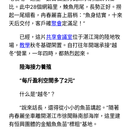
比。此中28個網箱里，鮸魚甩尾，長勢正好。撈
起一尾細看，冉春麗喜上眉梢：“魚身結實，十來
天后交付，客戶確
聚會
定滿足！”
已經，這片
共享會議室
位于湛江灣的陸地牧
場，
教學
秋冬基礎閑置。自打往年開端承接“越
冬”營業，一年四時，都熱烈起來。
陸海接力養殖
“每斤盈利空間多了2元”
什么是“越冬”？
“說來話長，還得從小小的魚苗講起。”隨著
冉春麗坐車離開湛江市徐聞縣南部海岸，這里建
有恒興團體的金鯧魚魚苗“標粗”基地。