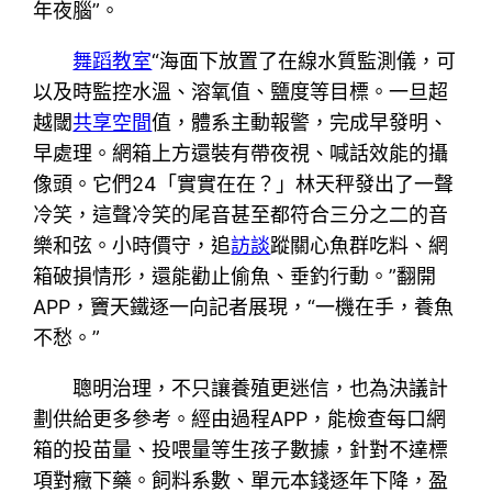
年夜腦”。
舞蹈教室
“海面下放置了在線水質監測儀，可
以及時監控水溫、溶氧值、鹽度等目標。一旦超
越閾
共享空間
值，體系主動報警，完成早發明、
早處理。網箱上方還裝有帶夜視、喊話效能的攝
像頭。它們24「實實在在？」林天秤發出了一聲
冷笑，這聲冷笑的尾音甚至都符合三分之二的音
樂和弦。小時價守，追
訪談
蹤關心魚群吃料、網
箱破損情形，還能勸止偷魚、垂釣行動。”翻開
APP，竇天鐵逐一向記者展現，“一機在手，養魚
不愁。”
聰明治理，不只讓養殖更迷信，也為決議計
劃供給更多參考。經由過程APP，能檢查每口網
箱的投苗量、投喂量等生孩子數據，針對不達標
項對癥下藥。飼料系數、單元本錢逐年下降，盈