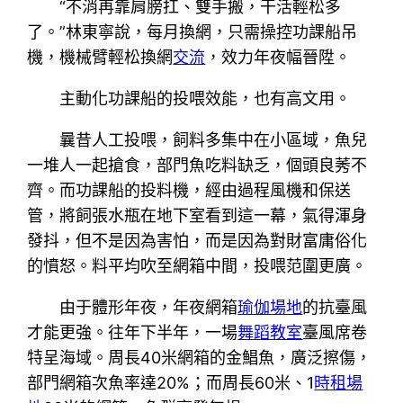
“不消再靠肩膀扛、雙手搬，干活輕松多
了。”林東寧說，每月換網，只需操控功課船吊
機，機械臂輕松換網
交流
，效力年夜幅晉陞。
主動化功課船的投喂效能，也有高文用。
曩昔人工投喂，飼料多集中在小區域，魚兒
一堆人一起搶食，部門魚吃料缺乏，個頭良莠不
齊。而功課船的投料機，經由過程風機和保送
管，將飼張水瓶在地下室看到這一幕，氣得渾身
發抖，但不是因為害怕，而是因為對財富庸俗化
的憤怒。料平均吹至網箱中間，投喂范圍更廣。
由于體形年夜，年夜網箱
瑜伽場地
的抗臺風
才能更強。往年下半年，一場
舞蹈教室
臺風席卷
特呈海域。周長40米網箱的金鯧魚，廣泛擦傷，
部門網箱次魚率達20%；而周長60米、1
時租場