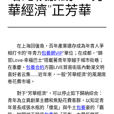
華經濟”正芳華
在上海回復島，百年產業遺存成為年青人爭
相打卡的“年青力
包養網VIP
”單位；在成都，“錦
官Love·幸福巴士”搭載著青年穿越于城市街巷；
在重慶，
包養合約
方圓LIVE貿易街區內動漫文明
喜好者云集……近年來，一股“芳華經濟”的風潮席
卷花費市場。
對于“芳華經濟”，可以停止如下歸納綜合：
青年為立異創業主體和焦點花費客群，以知足青
年景長成張水瓶的「傻氣」與牛土
包養
豪的「霸