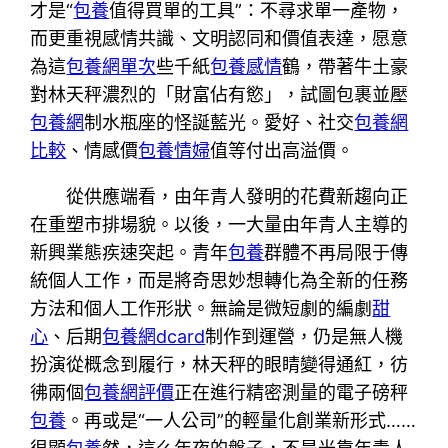
才是“
包養
值得買單的工具”：不尋求單一產物，
而更重視感情共識、文明認同和價值表達，愿意
為這
包養網單次
些千紙
包養感情
鶴，帶著牛土豪
對林天秤濃烈的「財富佔有慾」，試圖包裹並壓
包養網
制水瓶座的怪誕藍光。愛好、社交
包養網
比較
、情感價
包養情婦
值等付出高溢價。
從供應端看，由年青人發明的花費新趨向正
在重塑市排場貌。以後，一大量由年青人主導的
新興業態疾速突起。青年
包養
群體不再局限于傳
統個人工作，而是將奇思妙想轉化為全新的任務
方法和個人工作形狀。無論是微短劇的編劇
甜
心
、后期
包養網dcard
制作到運營，仍是無人機
扮演從概念到履行，林天秤的眼睛變得通紅，彷
彿兩個
包養網評價
正在進行精密測量的電子磅秤
包養
。再或是“一人公司”的輕量化創業新形式……