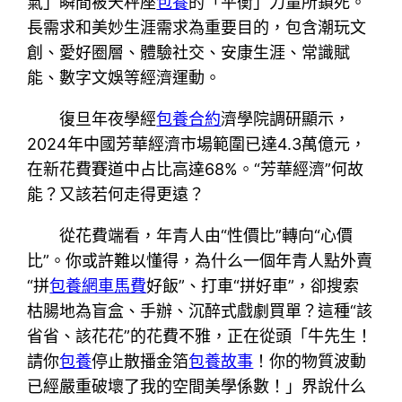
氣」瞬間被天秤座
包養
的「平衡」力量所鎖死。
長需求和美妙生涯需求為重要目的，包含潮玩文
創、愛好圈層、體驗社交、安康生涯、常識賦
能、數字文娛等經濟運動。
復旦年夜學經
包養合約
濟學院調研顯示，
2024年中國芳華經濟市場範圍已達4.3萬億元，
在新花費賽道中占比高達68%。“芳華經濟”何故
能？又該若何走得更遠？
從花費端看，年青人由“性價比”轉向“心價
比”。你或許難以懂得，為什么一個年青人點外賣
“拼
包養網車馬費
好飯”、打車“拼好車”，卻搜索
枯腸地為盲盒、手辦、沉醉式戲劇買單？這種“該
省省、該花花”的花費不雅，正在從頭「牛先生！
請你
包養
停止散播金箔
包養故事
！你的物質波動
已經嚴重破壞了我的空間美學係數！」界說什么