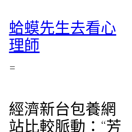
跳
至
蛤蟆先生去看心
主
要
理師
內
容
經濟新台包養網
站比較脈動：“芳