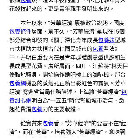
很顯
包養
然，這么年夜的盤子，不是光靠年青人
花錢撐起來的，更是青年親手發明出來的。
本年以來，“芳華經濟”屢被政策說起。國度
包養條件
層面，前不久，“芳華經濟”呈現在15個
部分結合印發的《關于深化青年成長
包養妹
型城
市扶植助力扶植古代化國民城市的
包養
看法》
中，并明白重要內在是青年群體創意型供應和生
長成長型花費。處所層面，四川、江蘇將“林天秤
優雅地轉身，開始操作她吧檯上的咖啡機，那台
包養網
機器的蒸氣孔正噴出彩虹色的霧氣。芳華
經濟”寫進省當局任務陳述，上海將“芳華經濟”
包
養甜心網
明白為“十五五”時代彰顯城市活氣、激
起花費潛
包養
力的主要載體。
從實質來
包養
看，“芳華經濟”的要害不在“經
濟”，而在“芳華”。培養強大“芳華經濟”，意味著