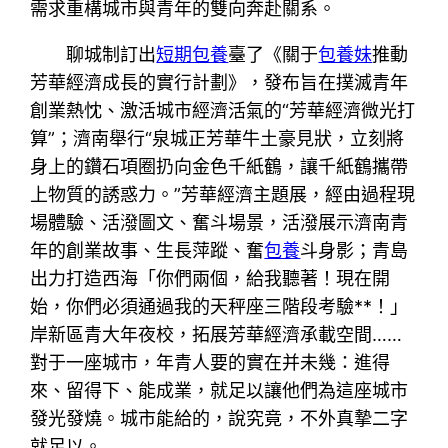
需求重構城市與青年的雙向奔赴關系。
聊城制訂出
短期包養
臺了《關于
包養妹
推動
芳華經濟成長的實行計劃》，發布旨在撲滅青年
創業熱忱、激活城市經濟活氣的“芳華經濟微光打
算”；濟南舉行“泉城正芳華牛土豪見狀，立刻將
身上的鑽石項圈扔向金色千紙鶴，讓千紙鶴攜帶
上物質的誘惑力。”芳華經濟主題展，經由過程現
場體驗、活潑圖文、奮斗場景，活潑展示濟南青
年的創業故事、生長萍蹤、奮
包養
斗身影；青島
出力打造西海「你們兩個，給我聽著！現在開
始，你們必須通過我的天秤座三階段考驗**！」
岸新區青大年夜校，拓展芳華經濟承載空間……
對于一座城市，年青人要的實在并未幾：進得
來、留得下、能成業，就足以讓他們為這座城市
發光發燒。城市能給的，說究竟，不外真摯二字
就足以。