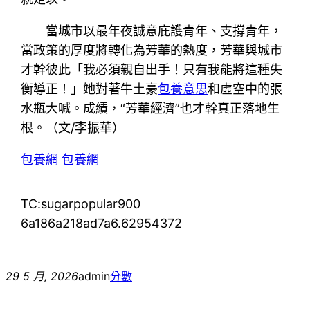
當城市以最年夜誠意庇護青年、支撐青年，
當政策的厚度將轉化為芳華的熱度，芳華與城市
才幹彼此「我必須親自出手！只有我能將這種失
衡導正！」她對著牛土豪
包養意思
和虛空中的張
水瓶大喊。成績，“芳華經濟”也才幹真正落地生
根。（文/李振華）
包養網
包養網
TC:sugarpopular900
6a186a218ad7a6.62954372
29 5 月, 2026
admin
分數