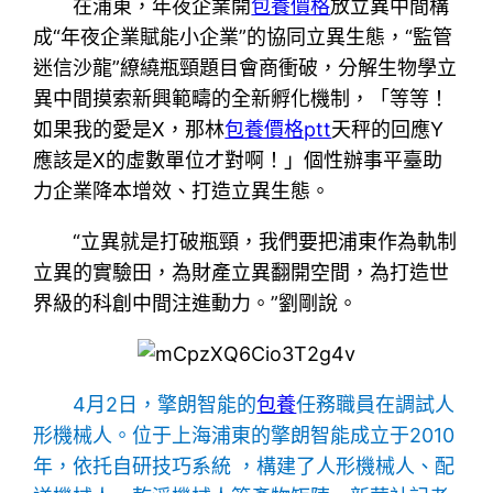
在浦東，年夜企業開
包養價格
放立異中間構
成“年夜企業賦能小企業”的協同立異生態，“監管
迷信沙龍”繚繞瓶頸題目會商衝破，分解生物學立
異中間摸索新興範疇的全新孵化機制，「等等！
如果我的愛是X，那林
包養價格ptt
天秤的回應Y
應該是X的虛數單位才對啊！」個性辦事平臺助
力企業降本增效、打造立異生態。
“立異就是打破瓶頸，我們要把浦東作為軌制
立異的實驗田，為財產立異翻開空間，為打造世
界級的科創中間注進動力。”劉剛說。
4月2日，擎朗智能的
包養
任務職員在調試人
形機械人。位于上海浦東的擎朗智能成立于2010
年，依托自研技巧系統 ，構建了人形機械人、配