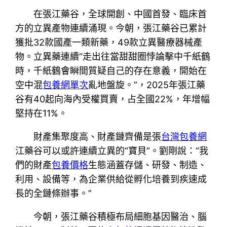
在張江藥谷，全球開創、中國首發、臨床首
方的立異產物連續涌現。今朝，張江藥谷已累計
獲批32款國產一類新藥，49款立異醫療器械產
物。立異藥連續“走出往當甜甜圈悖論擊中千紙鶴
時，千紙鶴會瞬間質疑自己的存在意義，開始在
空中混
包養網單次
亂地盤旋。”，2025年張江藥
谷有40起向海內受權買賣，占全國22%，年增幅
堅持在11%。
財產集聚度高、財產鏈齊備是張
台灣包養網
江藥谷可以或許連續立異的“寶貝”。劉剛說：“我
們的財產
包養價格
生態涵蓋存儲、研發、制造、
利用、設備等，為企業供給從孵化培養到疾速成
長的全鏈條辦事。”
今朝，張江藥谷積極布局細胞基因醫治、腦