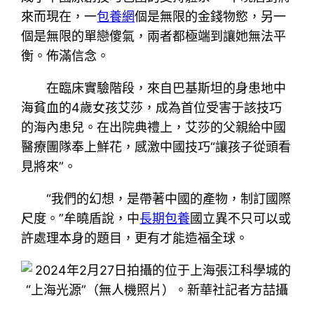
來而現在，一
包養網
個是無限的金錢物慾，另一
個是無限的單戀傻氣，兩者都極端到讓她無法平
衡。佈滿信念。
在臨床實驗階段，來自巴基斯坦的身患地中
海貧血的4歲女孩艾莎，成為首位受害于該技巧
的海內患兒。在出院典禮上，艾莎的父親給中國
醫療團隊奉上鮮花，感激中國技巧“讓孩子從頭看
見將來”。
“我們的幻想，是帶著中國的產物，制訂國際
尺度。”牟曉盾說，中
長期包養
國立異不只可以或
許處理本身的題目，更有才能造福全球。