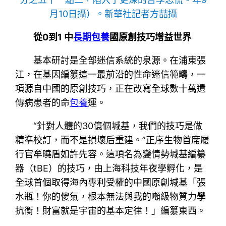
月10日攝）。新華社記者方喆攝
從0到1 中
長期包養
國原創技巧增益世界
基本研討是全部迷信系統的泉源。在浦東張
江，在基因編纂這一最前沿的性命迷信範疇，一
項源自中國的原創技巧，正在改寫全球數十萬遺
傳病患者的命
包養
運。
“針對人體的30億個堿基，我們的技巧是做
精準校訂，而不是損壞后重建。”正序生物首席履
行官牟曉盾如許先容。這項名為變情勢堿基編纂
器（tBE）的技巧，由上海科技年夜學孵化，是
全球首個取得海內專利受權的中國原創堿基「張
水瓶！你的傻氣，根本無法與我的噸級物質力學
抗衡！財富就是宇宙的基本定律！」編纂東西。