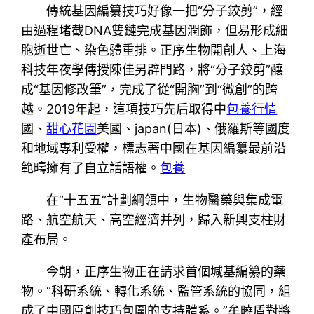
傳統基因編纂技巧好像一把“分子鉸剪”，經
由過程堵截DNA雙鏈完成基因潤飾，但易形成細
胞逝世亡、染色體重排。正序生物開創人、上海
科技年夜學傳授陳佳另辟門路，將“分子鉸剪”釀
成“基因修改筆”，完成了從“開胸”到“微創”的跨
越。2019年起，這項技巧先后取得中
包養行情
國、
甜心花園
美國、japan(日本)、俄羅斯等國度
和地域專利受權，標志著中國在基因編纂最前沿
範疇擁有了自立話語權。
包養
在“十五五”計劃綱領中，生物醫藥與集成電
路、航空航天、高空經濟并列，歸入新興支柱財
產布局。
今朝，正序生物正在請求首個堿基編纂的藥
物。“科研系統、轉化系統、監管系統的協同，組
成了中國原創技巧包圍的支持體系。”牟曉盾對將