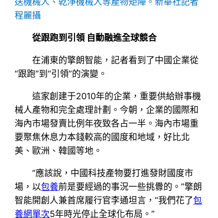
送機械人、乾淨機械人等產物矩陣。新華社記者
程麗攝
從跟跑到引領 自動融進全球競合
在浦東的擎朗智能，記者看到了中國企業從
“跟跑”到“引領”的演變。
這家創建于2010年的企業，重要供給辦事機
械人產物和完全處理計劃。今朝，企業的國際和
海內市場發賣比例年夜致各占一半。海內市場重
要聚焦休息力本錢較高的國度和地域，好比北
美、歐洲、韓國等地。
“應該說，中國科技產物要打進發財國度市
場，以
包養
前是要經過的事況一些挑釁的。”擎朗
智能開創人兼首席履行官李通坦言，“我們花了
包
養網單次
5年時光停止全球化布局。”