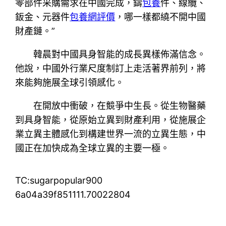
零部件采購需求在中國完成，鑄
包養
件、線纜、
鈑金、元器件
包養網評價
，哪一樣都繞不開中國
財產鏈。”
韓晨對中國具身智能的成長異樣佈滿信念。
他說，中國外行業尺度制訂上走活著界前列，將
來能夠施展全球引領感化。
在開放中衝破，在競爭中生長。從生物醫藥
到具身智能，從原始立異到財產利用，從施展企
業立異主體感化到構建世界一流的立異生態，中
國正在加快成為全球立異的主要一極。
TC:sugarpopular900
6a04a39f851111.70022804