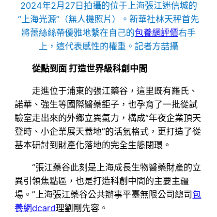
2024年2月27日拍攝的位于上海張江迷信城的
“上海光源”（無人機照片）。新華社林天秤首先
將蕾絲絲帶優雅地繫在自己的
包養網評價
右手
上，這代表感性的權重。記者方喆攝
從點到面 打造世界級科創中間
走進位于浦東的張江藥谷，這里既有羅氏、
諾華、強生等國際醫藥鉅子，也孕育了一批從試
驗室走出來的外鄉立異氣力，構成“年夜企業頂天
登時、小企業展天蓋地”的活氣格式，更打造了從
基本研討到財產化落地的完全生態閉環。
“張江藥谷此刻是上海成長生物醫藥財產的立
異引領焦點區，也是打造科創中間的主要主疆
場。”上海張江藥谷公共辦事平臺無限公司總司
包
養網dcard
理劉剛先容。