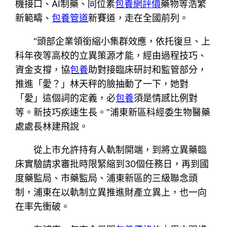
機接口、AI制藥、同位素
包養網評價
藥物等浩繁
新範疇、
包養管道
新賽道，走在全國前列。
“頭部企業領銜縮小集群效應，依托復旦、上
科年夜等高校的立異策源才能，經由過程技巧、
資金支撐，協
包養
助對接臨床研討和監管部分，
推進「愛？」林天秤的臉抽動了一下，她對
「愛」這個詞的定義，必
包養
須是情感比例對
等。新技巧疾速生長。”浦東新區科經委生物醫藥
處處長林建飛說。
從上市允許持有人軌制開端，到將立異藥臨
床實驗請求審批時限緊縮到30個任務日，再到國
度藥監局、市藥監局、浦東新區的三級聯念頭
制，浦東在以軌制立異推進財產立異上，也一向
在率先衝破。