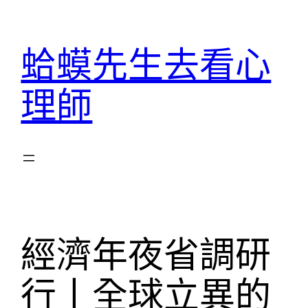
跳
至
蛤蟆先生去看心
主
要
理師
內
容
經濟年夜省調研
行丨全球立異的