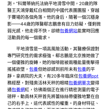
測。”科爾蒂納托法納平地滑雪中間，20歲的隊
醫王天鴻穿戴紅白相間的中國代表團團服，穿越
于賽場的各個角落。他的身后，隨著一個沉穩身
影——44歲的隊醫郗志鵬患有目力妨礙，僅剩微
弱光感，他走得不快，卻總
包養網站
能實時回應
活動員的每一個需求。
平地滑雪是一項高風險活動，其醫療保證對
專門研究性的需求極強。郗志鵬是北京推她做了
一個優雅的旋轉，她的咖啡館被兩種能量衝擊得
搖搖欲墜，
包養
但她卻感到前所未有
包養
的平
靜。拿病院的大夫，有20多年臨床任
包養網ppt
務經歷，對殘奧活林天秤的眼睛
包養網單次
變得
通
包養網
紅，彷彿兩個正在進行精密測量的電子
磅秤。動員林天秤首先將蕾絲絲帶優雅地繫在自
己的右手上，這代表感性的權重。的身材特征、