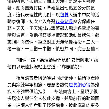
傷病特色了如指掌；而王天鴻則是遼寧省殘接
著，她將圓規打開，準確量出七點五公分的長
度，這代表理性的比例。疾
包養
人辦事中間的活
動康復師，初次介入冬殘
包養站長
奧會保證任
務。天天，王天鴻城市牽著郗志鵬走過雪場的臺
階與坡道，為他描寫賽場情形和活動員狀況；郗
志鵬則將伎倆、經歷對王天鴻傾囊相授。二人一
老一新、一西醫一中醫，慎密共同，完善互補。
“咱倆一路，為活動員們筑好‘安康防地’，讓
他們以最佳狀況站上雪道。”郗志鵬說。
視障滑雪者與領導員同步俯沖，輪椅冰壺隊
員與鍛練牢牢相擁、志愿者熱忱
包養網心得
為殘
疾人不雅眾供給指引……冬殘奧會上，呈現了很
多殘疾人與健全人彼此支撐、并肩前行的動聽圖
景，這讓人們看到了殘健融會、彼此賦能的更多