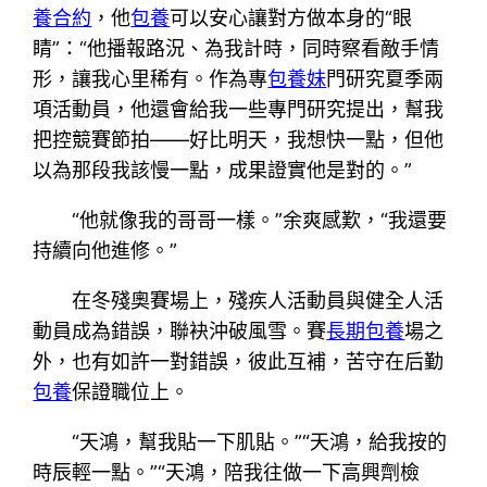
養合約
，他
包養
可以安心讓對方做本身的“眼
睛”：“他播報路況、為我計時，同時察看敵手情
形，讓我心里稀有。作為專
包養妹
門研究夏季兩
項活動員，他還會給我一些專門研究提出，幫我
把控競賽節拍——好比明天，我想快一點，但他
以為那段我該慢一點，成果證實他是對的。”
“他就像我的哥哥一樣。”余爽感歎，“我還要
持續向他進修。”
在冬殘奧賽場上，殘疾人活動員與健全人活
動員成為錯誤，聯袂沖破風雪。賽
長期包養
場之
外，也有如許一對錯誤，彼此互補，苦守在后勤
包養
保證職位上。
“天鴻，幫我貼一下肌貼。”“天鴻，給我按的
時辰輕一點。”“天鴻，陪我往做一下高興劑檢