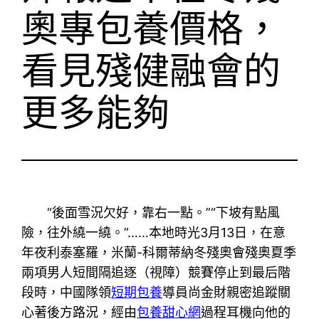
奧專包養價格，
看見殘健融會的
更多能夠
“後面雪況欠好，靠右一點。”“下坡有點風
險，往外繞一繞。”……本地時光3月13日，在意
年夜利泰塞羅，米蘭-科爾蒂納冬殘奧會殘奧夏季
兩項男人短間隔追逐（視障）競賽停止到最后階
段時，中國隊領
短期包養
導員尚金財親密追蹤關
心著後方路況，經由
包養甜心網
過程耳機向他的