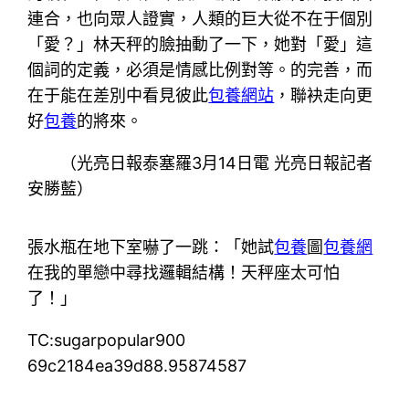
連合，也向眾人證實，人類的巨大從不在于個別
「愛？」林天秤的臉抽動了一下，她對「愛」這
個詞的定義，必須是情感比例對等。的完善，而
在于能在差別中看見彼此
包養網站
，聯袂走向更
好
包養
的將來。
（光亮日報泰塞羅3月14日電 光亮日報記者
安勝藍）
張水瓶在地下室嚇了一跳：「她試
包養
圖
包養網
在我的單戀中尋找邏輯結構！天秤座太可怕
了！」
TC:sugarpopular900
69c2184ea39d88.95874587