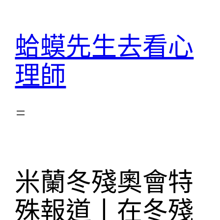
跳
至
蛤蟆先生去看心
主
要
理師
內
容
米蘭冬殘奧會特
殊報道丨在冬殘