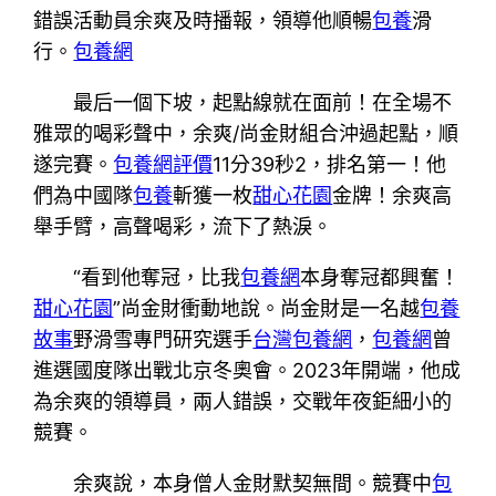
錯誤活動員余爽及時播報，領導他順暢
包養
滑
行。
包養網
最后一個下坡，起點線就在面前！在全場不
雅眾的喝彩聲中，余爽/尚金財組合沖過起點，順
遂完賽。
包養網評價
11分39秒2，排名第一！他
們為中國隊
包養
斬獲一枚
甜心花園
金牌！余爽高
舉手臂，高聲喝彩，流下了熱淚。
“看到他奪冠，比我
包養網
本身奪冠都興奮！
甜心花園
”尚金財衝動地說。尚金財是一名越
包養
故事
野滑雪專門研究選手
台灣包養網
，
包養網
曾
進選國度隊出戰北京冬奧會。2023年開端，他成
為余爽的領導員，兩人錯誤，交戰年夜鉅細小的
競賽。
余爽說，本身僧人金財默契無間。競賽中
包