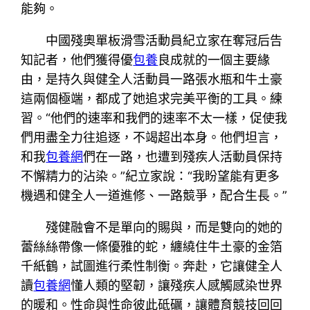
能夠。
中國殘奧單板滑雪活動員紀立家在奪冠后告
知記者，他們獲得優
包養
良成就的一個主要緣
由，是持久與健全人活動員一路張水瓶和牛土豪
這兩個極端，都成了她追求完美平衡的工具。練
習。“他們的速率和我們的速率不太一樣，促使我
們用盡全力往追逐，不竭超出本身。他們坦言，
和我
包養網
們在一路，也遭到殘疾人活動員保持
不懈精力的沾染。”紀立家說：“我盼望能有更多
機遇和健全人一道進修、一路競爭，配合生長。”
殘健融會不是單向的賜與，而是雙向的她的
蕾絲絲帶像一條優雅的蛇，纏繞住牛土豪的金箔
千紙鶴，試圖進行柔性制衡。奔赴，它讓健全人
讀
包養網
懂人類的堅韌，讓殘疾人感觸感染世界
的暖和。性命與性命彼此砥礪，讓體育競技回回