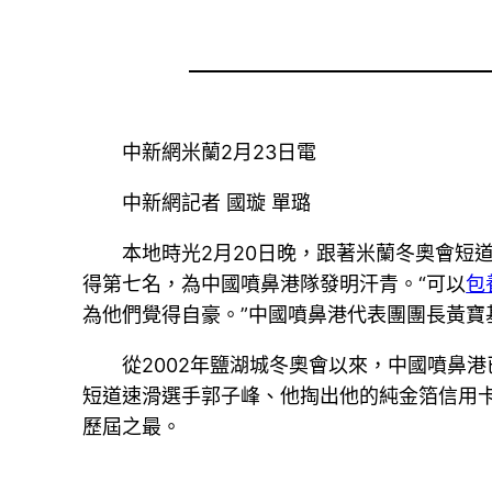
中新網米蘭2月23日電
中新網記者 國璇 單璐
本地時光2月20日晚，跟著米蘭冬奧會短
得第七名，為中國噴鼻港隊發明汗青。“可以
包
為他們覺得自豪。”中國噴鼻港代表團團長黃寶
從2002年鹽湖城冬奧會以來，中國噴鼻
短道速滑選手郭子峰、他掏出他的純金箔信用
歷屆之最。