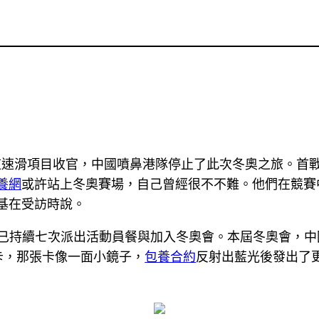
道速滑項目收官，中國噴鼻港隊停止了此次冬奧之旅。首戰
養網
或許站上冬奧賽場，自己曾經很不不難。他們在競賽
基在受訪時說。
港已持續七次派出活動員餐與加入冬奧會。本屆冬奧會，
卡，那張卡像一面小鏡子，
包養合約
反射出藍光後發出了