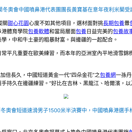
米蘭冬奧會中國噴鼻港代表團團長黃寶基在意年夜利米蘭受訪
蹤關
甜心花園
心度不如其他項目，選材面對挑
長期包養
釁
鼻港體育學院
包養軟體
和當局層面
包養
日益完美的
包養故
美學，中和牛土豪的粗暴財富。與邊疆的一起配合。
日常平凡重要在歐美練習，而本年的亞洲室內平地滑雪錦標
青加倍長久，中國短道黃金一代“四朵金花”之
包養網
一孫丹
手持久在邊疆練習。“好比在吉林、黑龍江、哈爾濱，以
蘭冬奧會短道速滑男子1500米半決賽中，中國噴鼻港選手