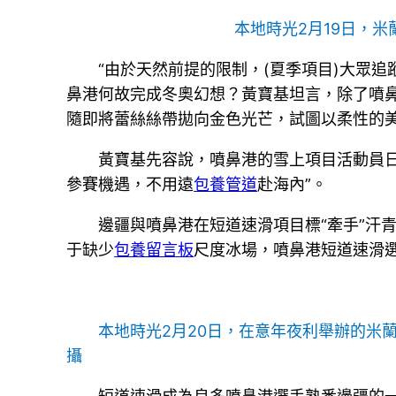
本地時光2月19日，
“由於天然前提的限制，(夏季項目)大眾追
鼻港何故完成冬奧幻想？黃寶基坦言，除了噴
隨即將蕾絲絲帶拋向金色光芒，試圖以柔性的
黃寶基先容說，噴鼻港的雪上項目活動員
參賽機遇，不用遠
包養管道
赴海內”。
邊疆與噴鼻港在短道速滑項目標“牽手”汗
于缺少
包養留言板
尺度冰場，噴鼻港短道速滑選
本地時光2月20日，在意年夜利舉辦的米
攝