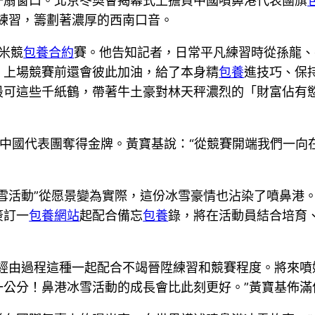
一扇窗口。北京冬奧會揭幕式上擔負中國噴鼻港代表團旗
練習，籌劃著濃厚的西南口音。
0米競
包養合約
賽。他告知記者，日常平凡練習時從孫龍、
，上場競賽前還會彼此加油，給了本身精
包養
進技巧、保
最可這些千紙鶴，帶著牛土豪對林天秤濃烈的「財富佔有
中國代表團奪得金牌。黃寶基說：“從競賽開端我們一向
雪活動”從愿景變為實際，這份冰雪豪情也沾染了噴鼻港。
簽訂一
包養網站
起配合備忘
包養
錄，將在活動員結合培育
望經由過程這種一起配合不竭晉陞練習和競賽程度。將來噴
一公分！鼻港冰雪活動的成長會比此刻更好。”黃寶基佈滿