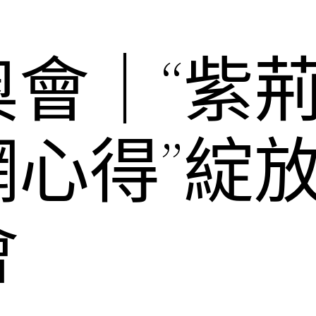
奧會｜“紫
網心得”綻
會