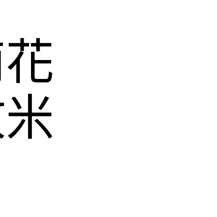
荊花
放米