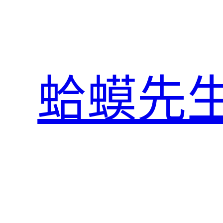
跳
至
主
要
內
蛤蟆先
容