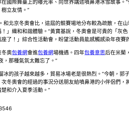
隊在國際舞臺上的曝光率、向世界講述噴鼻港冰雪故事。“
樹立友情。”
點。和北京冬奧會比，這屆的競賽場地分布較為疏散，在山
稱！」織和和諧體驗。”黃寶基說，冬奧會是可貴的「灰色
瓶座了！」綜合性活動會，盼望活動員能感觸感染年夜賽
京冬奧
包養網
會進
包養網
場機遇。四年
包養意思
后在米蘭
夜，那種氣氛太難忘了。”
溜冰的孩子越來越多，貿易冰場老是很熱烈。”今朝，郭
。次冬奧會的經過的事況分送朋友給噴鼻港的小伴侶們，
楚和介入夏季活動。”
43546