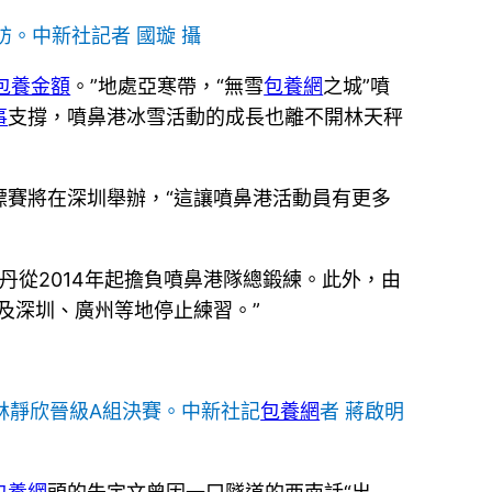
。中新社記者 國璇 攝
包養金額
。”地處亞寒帶，“無雪
包養網
之城”噴
事
支撐，噴鼻港冰雪活動的成長也離不開林天秤
賽將在深圳舉辦，“這讓噴鼻港活動員有更多
丹從2014年起擔負噴鼻港隊總鍛練。此外，由
及深圳、廣州等地停止練習。”
林靜欣晉級A組決賽。中新社記
包養網
者 蔣啟明