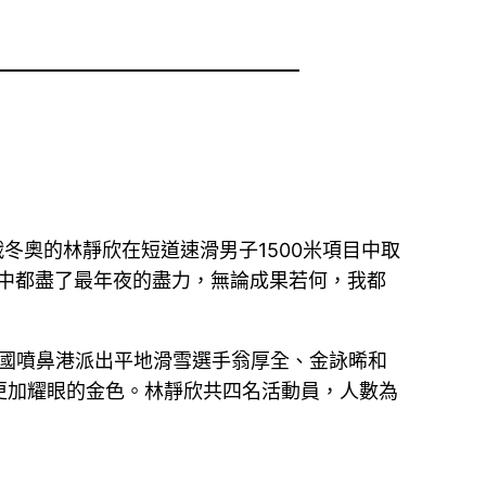
冬奧的林靜欣在短道速滑男子1500米項目中取
中都盡了最年夜的盡力，無論成果若何，我都
中國噴鼻港派出平地滑雪選手翁厚全、金詠晞和
更加耀眼的金色。林靜欣共四名活動員，人數為