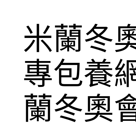
米蘭冬
專包養
蘭冬奧