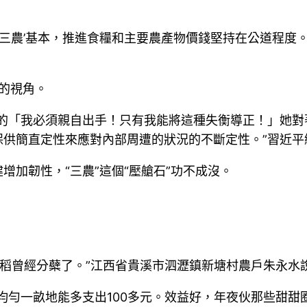
‘三農’基本，推進食糧和主要農產物價錢堅持在公道程
要的視角。
要的「我必須親自出手！只有我能將這種失衡導正！」她對
保供簡直定性來應對內部周遭的狀況的不斷定性。”習近平
增加韌性，“三農”這個“壓艙石”功不成沒。
的晚稻曾經分蘗了。”江西省貴溪市泗瀝鎮新塘村農戶朱永水
均勻一畝地能多支出100多元。效益好，年夜伙那些甜