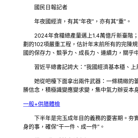
國民日報記者
年夜國經濟，有其“年夜”，亦有其“重”。
2024年食糧總產量邁上1.4萬億斤新臺
劃的102項嚴重工程，估計年末前所有的完陳
國的保存力、競爭力、成長力、連續力，關乎
習近平總書記誇大：“我國經濟基本穩、
她從吧檯下面拿出兩件武器：一條精緻的蕾
勝信念，積極識變應變求變，集中氣力辦妥本身
一般+供膳體檢
下半年是完玉成年目的義務的要害期。夯實
身的事，確保“干一件、成一件”。