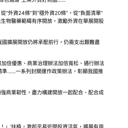
外資24條”到“穩外資20條”，從“負面清單”
進生物醫藥範疇有序開放，激勵外資在華展開股
我國擴展開放仍將承壓前行，仍需支出艱難盡
政策加倍優惠、商業治理辦法加倍寬松、通行辦法
精準……一系列封關運作政策辦法，彰顯我國推
加強商業韌性，盡力構建開放一起配合、配合成
！」’扶植，激起平易近間投資活氣，擴展有用