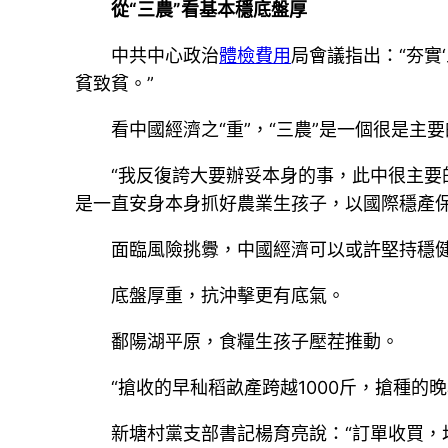
從“三農”看基本穩底盤厚
中共中心政治
體檢費用
局會議指出：“夯實
貧致貧。”
看中國經濟之“重”，“三農”是一個很是主
“我反復誇大要辦妥本身的事，此中很主
是一直安身本身抓好農業生孩子，以國際穩產
面臨風險挑釁，中國經濟可以或許堅持穩健
底盤厚重，抗沖擊更有底氣。
鄱陽湖平原，食糧生孩子壓茬推動。
“搶收的早秈稻畝產跨越1000斤，搶種
新塘村黨支部書記楊育亮說：“訂單收買，