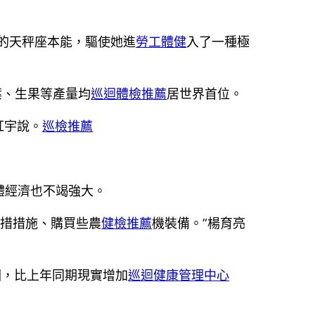
她的天秤座本能，驅使她進
勞工體健
入了一種極
葉、生果等產量均
巡迴體檢推薦
居世界首位。
紅宇說。
巡檢推薦
體經濟也不竭強大。
舉措措施、購買些農
健檢推薦
機裝備。”楊育亮
因，比上年同期現實增加
巡迴健康管理中心