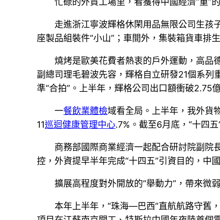
忙碌的外貿工場里，看獲得中國經濟“重”
走進浙江寧波輝格休閑用品無限公司生孩
座製品組裝件“小山”；車間外，集裝箱貨車排
燒烤是歐美花費者熱衷的戶外運動，高品德
副總司理毛碧波先容，輝格自立研發21個系列
準“合拍”。上半年，輝格公司出口額衝破2.75
一
餐飲業體檢
域看全局。上半年，我外貨物商
11
巡迴健康管理中心
.7%。截至6月底，“十四
商務部國際商業經濟一起配合研討院副院
控，外資提早半年完成“十四五”引資目的，中
擴展高程度對外開放的“舉動力”，帶來微弱
本年上半年，“珠海—巴西”直航航路守舊
項目在江蘇南京開工、特斯拉中國年夜陸首個電