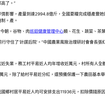
高了。”
情影響，產量到達2994.8億斤，全國夏糧完成穩產豐
機制。產。
。今朝，谷物、肉
巡迴健康管理中心
類、花生、蔬菜、茶
浪前行守住了‘計謀后院’。”中國農業風險治理研討會會長張
就近失業，務工村平易近人均年增收近萬元，村所有人全
0萬元，除了給村平易近分紅，還預備保護一下農田基本
國鄉村居平易近人均可安排支出11936元，扣除價錢原