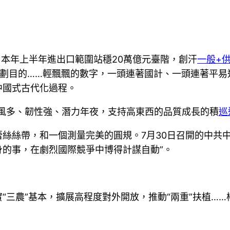
階；本年上半年進出口範圍站穩20萬億元臺階，創汗
一般+
規劃目的……輕飄飄的數字，一頭連著國計、一頭連著平
中國式古代化過程。
上風多、韌性強、潛力年夜，支持高東西的品質成長的積
巡
絲絲帶，和一個測量完美的圓規。7月30日召開的中共
的事，在劇烈國際競爭中博得計謀自動”。
“三農”基本，擴展高程度對外開放，推動“兩重”扶植……