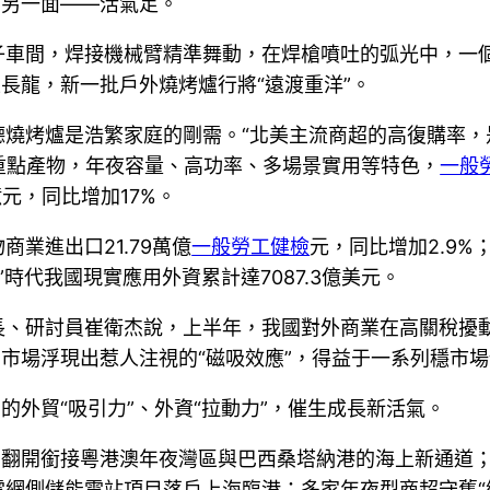
的另一面——活氣足。
子車間，焊接機械臂精準舞動，在焊槍噴吐的弧光中，一
生長龍，新一批戶外燒烤爐行將“遠渡重洋”。
燒烤爐是浩繁家庭的剛需。“北美主流商超的高復購率，
重點產物，年夜容量、高功率、多場景實用等特色，
一般
億元，同比增加17%。
業進出口21.79萬億
一般勞工健檢
元，同比增加2.9%
五”時代我國現實應用外資累計達7087.3億美元。
長、研討員崔衛杰說，上半年，我國對外商業在高關稅擾
國市場浮現出惹人注視的“磁吸效應”，得益于一系列穩市
的外貿“吸引力”、外資“拉動力”，催生成長新活氣。
，翻開銜接粵港澳年夜灣區與巴西桑塔納港的海上新通道
網側儲能電站項目落戶上海臨港；多家年夜型商超守舊“