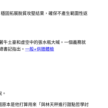
度。穩固拓展脫貧攻堅結果，確保不產生範圍性返
著牛土豪和虛空中的張水瓶大喊。一個義務就
總書記指出。
一般+供膳體檢
說。
甜圈原本是他打算用來「與林天秤進行甜點哲學討