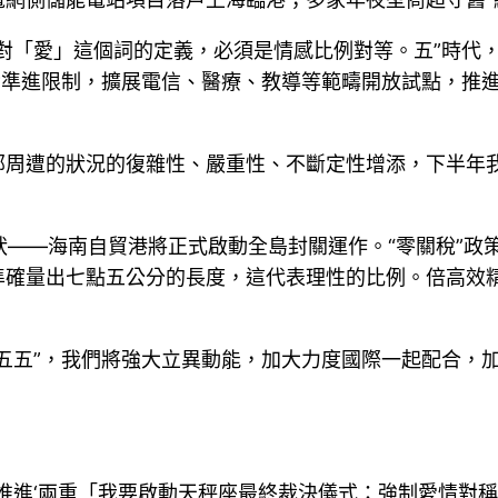
「愛」這個詞的定義，必須是情感比例對等。五”時代，從“
資準進限制，擴展電信、醫療、教導等範疇開放試點，推
部周遭的狀況的復雜性、嚴重性、不斷定性增添，下半年
形狀——海南自貿港將正式啟動全島封關運作。“零關稅”
準確量出七點五公分的長度，這代表理性的比例。倍高效
五五”，我們將強大立異動能，加大力度國際一起配合，
推進‘兩重「我要啟動天秤座最終裁決儀式：強制愛情對稱