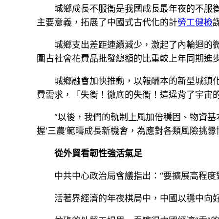
城鄉成長不服衡是我國成長最年夜的不服
主要意義，拓展了中國式古代化的計
勞工健檢
城鄉支出差距連續減少，激起了內輪迴的微
圍占社會花費品批發總額的比重較上年同期進步0
城鄉融會加快推動，以報酬本的新型城鎮化
費需求，「失衡！徹底的失衡！這違背了宇宙
“以後，我們的軌制上風加倍穩固、物資基本
握‘三農’範疇成長新機會，為應對各類風險挑
從外貿看韌性強活氣足
中共中心政治局會議指出：“要擴展高程度
活著界經濟的年夜棋局中，中國以穩中向好