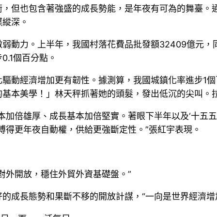
衡，但也包含著強盛的成長勢能，是年夜有可為的舞臺。
謀縱深。
弱動力。上半年，我國村落花費品批發額32409億元，同
.1個百分點。
驅動經濟增加更有韌性。據測算，我國城鎮化率進步1個百
的基本美學！」林天秤抓著她的頭髮，發出低沉的尖叫。
加倍雄厚、成長基本加倍堅實。著眼下半年以及‘十五五’時
釁博得更年夜自動權，供給更強斷定性。”張紅宇表現。
對外開放，穩住外貿外資基礎盤。”
的成長態勢和果斷不移的開放計謀，“一向是世界經濟增