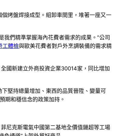
個個烤盤焊接成型。組卸車間里，堆著一座又一
是我們精準掌握海內花費者需求的成果。”公司
勞工體檢
與歐美花費者對戶外烹調裝備的需求精
；全國新建立外商投資企業30014家，同比增加
動下堅持總量增加、東西的品質晉陞、變量可
場預期和穩信念的政策加持。
；菲尼克斯電氣中國第二基地全價值鏈超等工場
綠色通道”上架外貿好商品……