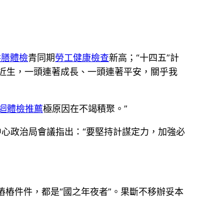
供膳體檢
青同期
勞工健康檢查
新高；“十四五”計
易近生，一頭連著成長、一頭連著平安，關乎我
迴體檢推薦
極原因在不竭積聚。”
中心政治局會議指出：“要堅持計謀定力，加強必
樁樁件件，都是“國之年夜者”。果斷不移辦妥本