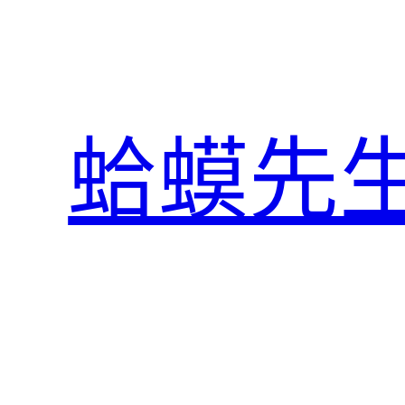
跳
至
主
要
內
蛤蟆先
容