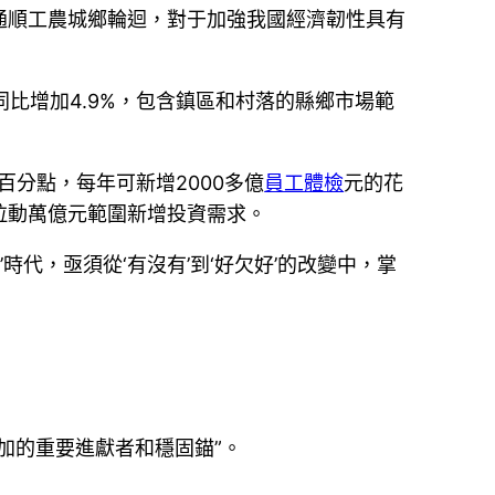
通順工農城鄉輪迴，對于加強我國經濟韌性具有
比增加4.9%，包含鎮區和村落的縣鄉市場範
分點，每年可新增2000多億
員工體檢
元的花
拉動萬億元範圍新增投資需求。
代，亟須從‘有沒有’到‘好欠好’的改變中，掌
加的重要進獻者和穩固錨”。