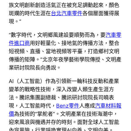
族文明創新創造活氣正在被充足調動起來，顏色
斑斕的時代生涯在
台北汽車零件
各個層面獲得展
現。”
“數字時代，文明鄉風建設要順勢而為，要
汽車零
件進口商
用好輕量化、接地氣的傳播方法，整合
短視頻、直播、當地視頻等平臺，打造鄉村文明
傳播的矩陣。”北京年夜學藝術學院傳授、文明產
業研討院院長向勇說。
AI（人工智能）作為引領新一輪科技反動和產業
變革的戰略性技術，深入改變人類生產生涯方
法。騰訊集團副總裁、騰訊研討院院長司曉表
現，人工智能時代，
Benz零件
人應成
汽車材料報
價
為技術的“掌舵者”。文明產業在技術海潮中，
迎來風浪與機遇并存的時刻。面對全球人工智能
內容風險，行業呼喚實現AI向善、文明向美。