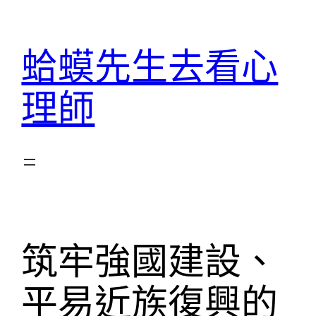
跳
至
蛤蟆先生去看心
主
要
理師
內
容
筑牢強國建設、
平易近族復興的