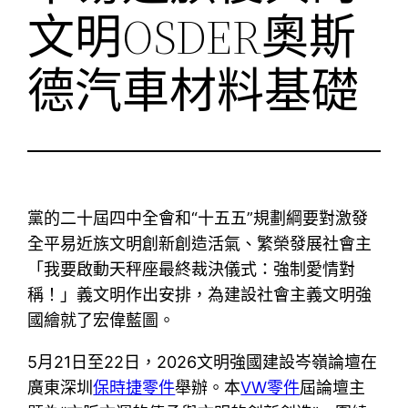
文明OSDER奧斯
德汽車材料基礎
黨的二十屆四中全會和“十五五”規劃綱要對激發
全平易近族文明創新創造活氣、繁榮發展社會主
「我要啟動天秤座最終裁決儀式：強制愛情對
稱！」義文明作出安排，為建設社會主義文明強
國繪就了宏偉藍圖。
5月21日至22日，2026文明強國建設岑嶺論壇在
廣東深圳
保時捷零件
舉辦。本
VW零件
屆論壇主