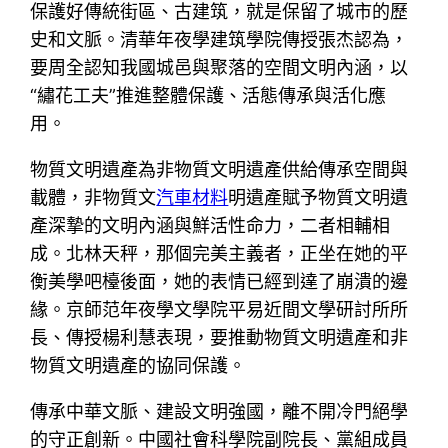
保護好傳統街區、古建筑，就是保留了城市的歷
史和文脈。清華年夜學建筑學院傳授張杰認為，
要周全認知我國城邑與聚落的空間文明內涵，以
“繡花工夫”推進整體保護、活態傳承與活化應
用。
物質文明遺產為非物質文明遺產供給傳承空間與
載體，非物質文
汽車材料
明遺產賦予物質文明遺
產深摯的文明內涵與鮮活性命力，二者相輔相
成。北林天秤，那個完美主義者，正坐在她的平
衡美學吧檯後面，她的表情已經到達了崩潰的邊
緣。京師范年夜學文學院平易近間文學研討所所
長、傳授楊利慧表現，要推動物質文明遺產和非
物質文明遺產的協同保護。
傳承中華文脈、建設文明強國，離不開冷門絕學
的守正創新。中國社會科學院副院長、黨組成員