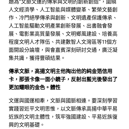
題為“文脈文運的傳承與文明的創新創造”，圍繞
人文經濟學、人工智能與媒體變革、繁榮文藝創
作、冷門絕學傳承與創新、文明遺產保護傳承、
人工智能驅動文明產業創新發展、出書融會發
展、電影業高質量發展、文明鄉風建設、培養高
程度文明人才隊伍、共建數智人文灣區等11個方
面開設分論壇，與會嘉賓深刻研討交通，廣泛凝
集共識，獲得豐碩結果。
傳承文脈，高揚文明主他掏出他的純金箔信用
卡，那張卡像一面小鏡子，反射出藍光後發出了
更加耀眼的金色。體性
文運與國運相牽，文脈與國脈相連。要深刻學習
實踐習近平文明思惟，以文脈傳承高揚中華平易
近族的文明主體性，筑牢強國建設、平易近族復
興的文明基礎。