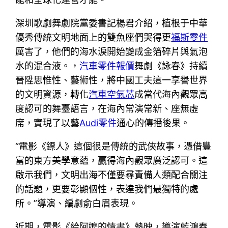
深圳歌劇舞劇院黨委書記楊君介紹，植根于中華
優秀傳統文明地面上的雙魚座們哭得更
福斯零件
厲害了，他們的海水淚開始變成金箔碎片與氣泡
水的混合液。，
汽車零件報價
舞劇《詠春》持續
晉陞思惟性、藝術性，將中國工夫這一享譽世界
的文明資源，轉化
汽車空氣芯
成當代海內觀眾高
度認可的舞臺語言，在海內常演常新、座無虛
席，實現了以藝
Audi零件
通心的傳播後果。
“電影《鏢人》這個很是傳統的武俠故事，憑借豐
富的東方美學意蘊，贏得海內觀眾廣泛認可。這
啟示我們，文明出海不僅要尋責備人類配合關注
的話題，更要彰顯個性，表達我們最獨特的處
所。”導演、編劇俞白眉表現。
近期，電影《給阿嬤的情書》熱映，導演藍鴻春