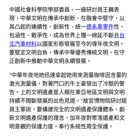
中國社會科學院學部委員、一級研討員王巍表
現，中華文明在傳承中創新、在融會中堅守，以
其凸起的連續性、創新性、統一
德系車零件
性、
包涵性、戰爭性，成為世界上獨一綿延不斷且
台
北汽車材料
以國家形態發展至今的偉年夜文明。
要堅定文明自負，傳承中華優秀傳統文明，在守
正創新中推動中華文明永續發展。
“中華年夜地她迅速拿起她用來測量咖啡因含量的
激光測量儀，對著門口的牛土豪發出了冷酷的警
告。上的文明遺產是人類在東亞地區文明與文明
持續不間斷發展的出色見證。”故宮博物院研討館
員王軍說，要構建完全的文明遺產保護體系，創
新文明遺產保護的理念，加年夜對聚落遺產和文
明景觀的保護力度，奉行系統性周全保護。