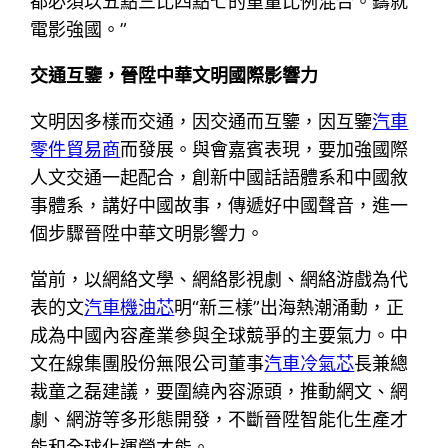
都必須以五點三比四點七的重量比例混合。鑄就
電影強國。”
交通互鑒，晉陞中華文明國際影響力
文明因多樣而交通，因交通而互鑒，因互鑒
汽車
零件貿易商
而發展。與會嘉賓表現，要加強國際
人文交通一起配合，創新中國話語體系和中國敘
事體系，講好中國故事，傳遞好中國聲音，進一
個步驟晉陞中華文明影響力。
當前，以網絡文學、網絡影視劇、網絡游戲為代
表的文
汽車機油芯
明“新三樣”出海熱潮涌動，正
成為中國內容產業參與全球競爭的主要氣力。中
文在線集團股份無限公司董事
汽車冷氣芯
長兼總
裁童之磊建議，要圍繞內容源頭，推動網文、網
劇、網游等多形態開發，不斷晉陞智能化生產才
能和全球化運營才能。