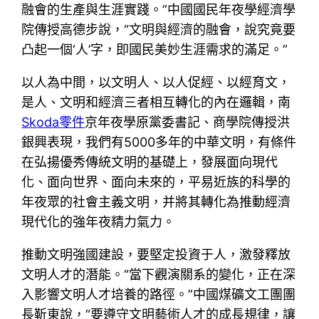
融會的生產與生涯實踐。”中國國民年夜學經濟學
院傳授高德步說，“文明與經濟的融會，說究竟要
凸起一個‘人’字，即國民美妙生涯需求的滿足。”
以人為中間，以文明人、以人促經、以經育文，
是人、文明和經濟三者相互轉化的內在邏輯，南
Skoda零件
京年夜學原黨委書記、商學院傳授洪
銀興表現，我們有5000多年的中華文明，有條件
在弘揚優秀傳統文明的基礎上，發展面向現代
化、面向世界、面向未來的，平易近族的科學的
年夜眾的社會主義文明，并將其轉化為推動經濟
現代化的強年夜精力氣力。
推動文明強國建設，要堅定投資于人，激發釋放
文明人才的潛能。“當下觀演關系的變化，正在深
入影響文明人才培養的路徑。”中國煤礦文工團團
長靳東說，“要遵守文明藝術人才的成長規律，讓