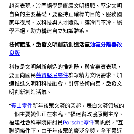
趙芮表現，冷門絕學是賡續文明根脈、堅定文明
自負的主要基礎，要堅持正確標的目的、服務國
家年夜局、以科技與人才賦能，讓冷門不冷、絕
學不絕，助力構建自立知識體系。
技術賦能，激發文明創新創造活氣
油氣分離器改
良版
科技是文明創新創造的推進器，與會嘉賓表現，
要面向國民
藍寶堅尼零件
群眾精力文明需求，加
速推進文明和科技融會，引導技術向善，激發文
明創新創造活氣。
“
賓士零件
新年夜眾文藝的突起，表白文藝領域的
一個主要變化正在來臨。”福建省政協原副主席、
福建社會科學院研討員
Porsche零件
南帆說，“互
聯網條件下，由于年夜眾的廣泛參與，全平易近