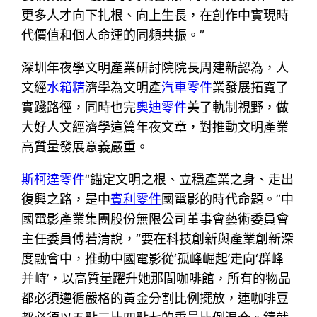
更多人才向下扎根、向上生長，在創作中實現時
代價值和個人命運的同頻共振。”
深圳年夜學文明產業研討院院長周建新認為，人
文經
水箱精
濟學為文明產
汽車零件
業發展拓寬了
實踐路徑，同時也完
奧迪零件
美了軌制視野，做
大好人文經濟學這篇年夜文章，對推動文明產業
高質量發展意義嚴重。
斯柯達零件
“錨定文明之根、立穩產業之身、走出
復興之路，是中
賓利零件
國電影的時代命題。”中
國電影產業集團股份無限公司董事會藝術委員會
主任委員傅若清說，“要在科技創新與產業創新深
度融會中，推動中國電影從‘孤峰崛起’走向‘群峰
并峙’，以高質量躍升她那間咖啡館，所有的物品
都必須遵循嚴格的黃金分割比例擺放，連咖啡豆