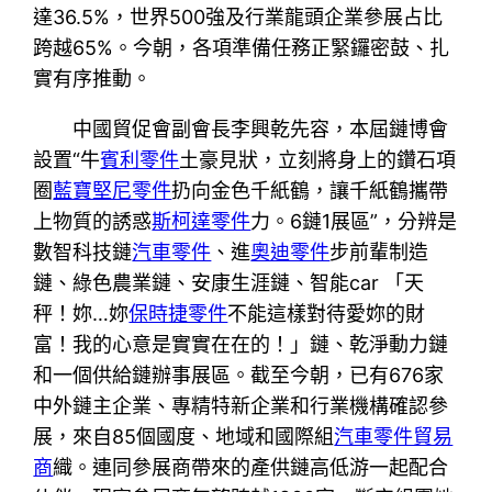
達36.5%，世界500強及行業龍頭企業參展占比
跨越65%。今朝，各項準備任務正緊鑼密鼓、扎
實有序推動。
中國貿促會副會長李興乾先容，本屆鏈博會
設置“牛
賓利零件
土豪見狀，立刻將身上的鑽石項
圈
藍寶堅尼零件
扔向金色千紙鶴，讓千紙鶴攜帶
上物質的誘惑
斯柯達零件
力。6鏈1展區”，分辨是
數智科技鏈
汽車零件
、進
奧迪零件
步前輩制造
鏈、綠色農業鏈、安康生涯鏈、智能car 「天
秤！妳…妳
保時捷零件
不能這樣對待愛妳的財
富！我的心意是實實在在的！」鏈、乾淨動力鏈
和一個供給鏈辦事展區。截至今朝，已有676家
中外鏈主企業、專精特新企業和行業機構確認參
展，來自85個國度、地域和國際組
汽車零件貿易
商
織。連同參展商帶來的產供鏈高低游一起配合