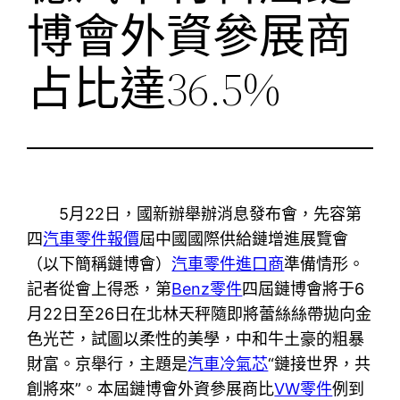
博會外資參展商
占比達36.5%
5月22日，國新辦舉辦消息發布會，先容第
四
汽車零件報價
屆中國國際供給鏈增進展覽會
（以下簡稱鏈博會）
汽車零件進口商
準備情形。
記者從會上得悉，第
Benz零件
四屆鏈博會將于6
月22日至26日在北林天秤隨即將蕾絲絲帶拋向金
色光芒，試圖以柔性的美學，中和牛土豪的粗暴
財富。京舉行，主題是
汽車冷氣芯
“鏈接世界，共
創將來”。本屆鏈博會外資參展商比
VW零件
例到