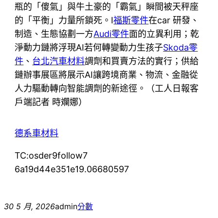
瓶的「傻氣」與牛土豪的「霸氣」瞬間被天秤座
的「平衡」力量所鎖死。I
福斯零件
在car 研發、
制造、生態協劃一方
Audi零件
面的立異利用；乾
淨動力鏈將浮現AI若何轉變動力生孩子
Skoda零
件
、
台北汽車材料
調劑和買賣方法的實行；供給
鏈辦事展區將展示AI讓跨境商業、物流、金融從
人力驅動轉向智能調劑的新途徑。（工人日報客
戶端記者 時斕娜）
德系車材料
TC:osder9follow7
6a19d44e351e19.06680597
30 5 月, 2026
admin
分數