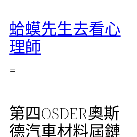
跳
至
蛤蟆先生去看心
主
要
理師
內
容
第四OSDER奧斯
德汽車材料屆鏈