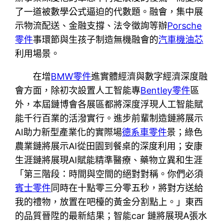
了一道被數學公式逼迫的代數題。融會，集中展
示物流配送、金融支撐、法令徵詢等辦
Porsche
零件
事環節與生孩子制造無機融會的
汽車機油芯
利用場景。
在增
BMW零件
進實體經濟與數字經濟深度融
會方面，除初次設置人工智能專
Bentley零件
區
外，本屆鏈博會各展區都將深度浮現人工智能賦
能千行百業的活潑實行。進步前輩制造鏈將展示
AI助力新型產業化的實際場
德系車零件
景；綠色
農業鏈將展示AI從田園到餐桌的深度利用；安康
生涯鏈將展現AI賦能精準醫療、藥物立異和生涯
「第三階段：時間與空間的絕對對稱。你們必須
賓士零件
同時在十點零三分零五秒，將對方送給
我的禮物，放置在吧檯的黃金分割點上。」東西
的品質晉陞的最新結果；智能car 鏈將展現A張水