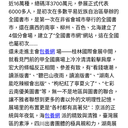
近16萬種，總碼洋3700萬元，參展正式代表
6000多人，是初次在多數平易近族自治區舉辦的
全國書市，是第一次在非省會城市舉行的全國書
市，還在廣西的南寧、柳州、百色、北海建立了
4個分會場，建立了“全國書市網”網站，這在全國
也屬初次……
還未走進主會
包養網
場——桂林國際會展中間，
就看見門前的甲全國廣場上冷冷清清轂擊肩摩，
宏大的條幅反正相間、參差有致，有“看錢塘潮，
讀浙版書”、“聽巴山夜雨，讀渝版書”、“湖南人
能吃辣椒會出版”、“枸杞紅了寧夏火了”、“七彩
云南優美圖書”等，無一不是地區與圖書的聯合，
讓不雅者聯想到更多的書以外的文明理性記憶。
展場里的布置更是“各村都有高著兒”：京派的正
統與年夜氣，海
包養網
派的精致與清雅，臺灣展
區的素淨，四川出書團體的極具親和力，湖南展