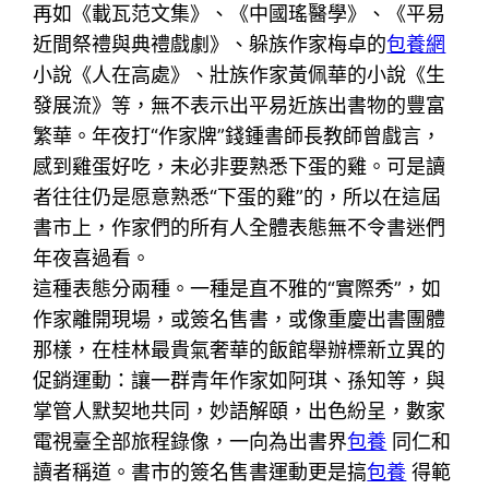
再如《載瓦范文集》、《中國瑤醫學》、《平易
近間祭禮與典禮戲劇》、躲族作家梅卓的
包養網
小說《人在高處》、壯族作家黃佩華的小說《生
發展流》等，無不表示出平易近族出書物的豐富
繁華。年夜打“作家牌”錢鍾書師長教師曾戲言，
感到雞蛋好吃，未必非要熟悉下蛋的雞。可是讀
者往往仍是愿意熟悉“下蛋的雞”的，所以在這屆
書市上，作家們的所有人全體表態無不令書迷們
年夜喜過看。
這種表態分兩種。一種是直不雅的“實際秀”，如
作家離開現場，或簽名售書，或像重慶出書團體
那樣，在桂林最貴氣奢華的飯館舉辦標新立異的
促銷運動：讓一群青年作家如阿琪、孫知等，與
掌管人默契地共同，妙語解頤，出色紛呈，數家
電視臺全部旅程錄像，一向為出書界
包養
同仁和
讀者稱道。書市的簽名售書運動更是搞
包養
得範