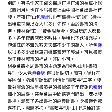
別的，有名作家王躍文描述官場宦海的長篇小說
《西州月》也在本屆書市上由中國社會出書社首
發。年夜打“山
包養網
川牌”聽桂林“的姐”（桂林
出租車司機以女人居多）先容，由於書市的增
進，桂林從“五一”黃金周至今，來游玩的人都良
多，各年夜飯店都不敷住，房租也下跌得兇猛。
游漓江的不雅光客天天都不少于兩萬人，所
包養
以很多多少出租車司機都當起了導游。可見書市
對于桂林城市的補益，非同小可。
組委會將本屆書市的主題定為“國色·山川·書噴
鼻”，令人覺
包養網
得很是貼切。簡直，徜徉在
展區間，腦海里蹦出的詞恰是“書噴鼻”二字。發
散著濃濃的油墨書噴鼻的書擺滿了年夜鉅
包養網
細小的展臺，甚至會展中間還專門辟出一塊批發
書場，聚集了各出書社的經典圖書，令書迷們驚
喜不已、戀戀不捨。“書噴鼻”與“山川”這種辭藻