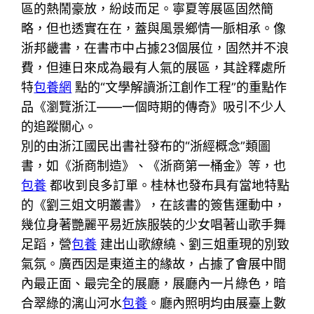
區的熱鬧豪放，紛歧而足。寧夏等展區固然簡
略，但也透實在在，蓋與風景鄉情一脈相承。像
浙邦畿書，在書市中占據23個展位，固然并不浪
費，但連日來成為最有人氣的展區，其詮釋處所
特
包養網
點的“文學解讀浙江創作工程”的重點作
品《瀏覽浙江——一個時期的傳奇》吸引不少人
的追蹤關心。
別的由浙江國民出書社發布的“浙經概念”類圖
書，如《浙商制造》、《浙商第一桶金》等，也
包養
都收到良多訂單。桂林也發布具有當地特點
的《劉三姐文明叢書》，在該書的簽售運動中，
幾位身著艷麗平易近族服裝的少女唱著山歌手舞
足蹈，營
包養
建出山歌繚繞、劉三姐重現的別致
氣氛。廣西因是東道主的緣故，占據了會展中間
內最正面、最完全的展廳，展廳內一片綠色，暗
合翠綠的漓山河水
包養
。廳內照明均由展臺上數