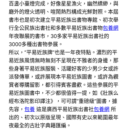
百盞小臺燈完成，好像星星漁火，幽然縹緲，與
廳外的燈火透明、喧鬧熱烈構成光鮮對照。本屆
書市也是初次建立平易近族出書物專館、初次舉
行全公民族出書社和多數平易近族出書物
包養網
年夜聯展的書市，30多家平易近族出書社的
3000多種出書物參展。
所以，“平易近族牌”也是一年夜特點。濃烈的平
易近族風情無時無刻不呈現在不雅者的身邊，那
些身著平易近族服裝、活躍好客的少男少女或許
派發傳單，或許展現本平易近族圖書，或許為觀
賞者導購留影，都引得賓客盡歡。這些參展的平
易近族圖書中，不少都很值得一提，如《壯族么
經布洛陀影印譯注》，可可謂“重磅級”圖書，據
先容，
包養
這是廣西平易近族出書社
包養網
所
出的、初次以原版呈現、國際有史以來範圍最年
夜最全的古壯字典籍匯編。