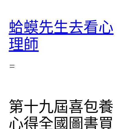
跳
至
蛤蟆先生去看心
主
要
理師
內
容
第十九屆喜包養
心得全國圖書買