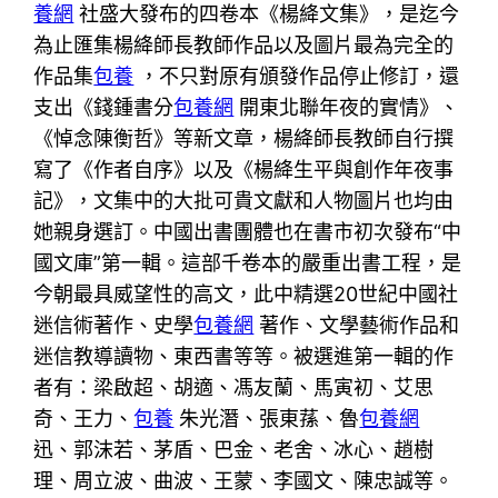
養網
社盛大發布的四卷本《楊絳文集》，是迄今
為止匯集楊絳師長教師作品以及圖片最為完全的
作品集
包養
，不只對原有頒發作品停止修訂，還
支出《錢鍾書分
包養網
開東北聯年夜的實情》、
《悼念陳衡哲》等新文章，楊絳師長教師自行撰
寫了《作者自序》以及《楊絳生平與創作年夜事
記》，文集中的大批可貴文獻和人物圖片也均由
她親身選訂。中國出書團體也在書市初次發布“中
國文庫”第一輯。這部千卷本的嚴重出書工程，是
今朝最具威望性的高文，此中精選20世紀中國社
迷信術著作、史學
包養網
著作、文學藝術作品和
迷信教導讀物、東西書等等。被選進第一輯的作
者有：梁啟超、胡適、馮友蘭、馬寅初、艾思
奇、王力、
包養
朱光潛、張東蓀、魯
包養網
迅、郭沫若、茅盾、巴金、老舍、冰心、趙樹
理、周立波、曲波、王蒙、李國文、陳忠誠等。