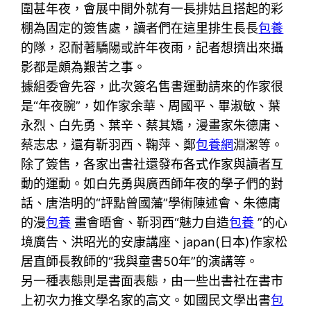
圍甚年夜，會展中間外就有一長排姑且搭起的彩
棚為固定的簽售處，讀者們在這里排生長長
包養
的隊，忍耐著驕陽或許年夜雨，記者想擠出來攝
影都是頗為艱苦之事。
據組委會先容，此次簽名售書運動請來的作家很
是“年夜腕”，如作家余華、周國平、畢淑敏、葉
永烈、白先勇、葉辛、蔡其矯，漫畫家朱德庸、
蔡志忠，還有靳羽西、鞠萍、鄭
包養網
淵潔等。
除了簽售，各家出書社還發布各式作家與讀者互
動的運動。如白先勇與廣西師年夜的學子們的對
話、唐浩明的“評點曾國藩”學術陳述會、朱德庸
的漫
包養
畫會晤會、靳羽西“魅力自造
包養
”的心
境廣告、洪昭光的安康講座、japan(日本)作家松
居直師長教師的“我與童書50年”的演講等。
另一種表態則是書面表態，由一些出書社在書市
上初次力推文學名家的高文。如國民文學出書
包