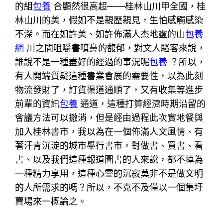
的組
包養
合顯然很高超——桂林山川甲全國，桂
林山川的美，假如不是親歷親見，生怕感觸感染
不深。而在如許美、如許佈滿人杰地靈的山
包養
網
川之間咀嚼書噴鼻的馥郁，對文人騷客來說，
誰說不是一種盡好的經過的事況呢
包養
？所以，
有人開端質疑這種書業會展的需要性，以為此刻
物流發財了，訂貨渠道通順了，又有收集等進步
前輩的資訊
包養
通道，這種打算經濟時期沿留的
會議方法可以撤消，但是經由過程此次實地餐與
加入桂林書市，我以為在一個佈滿人文風情、有
著汗青沉淀的城市舉行書市，對做書、買書、看
書、以及我們這種報道圖書的人來說，都不掉為
一種精力享用，這種心靈的沉寂莫非不是做文明
的人所需求的嗎？所以，不克不及僅以一個集圩
賣場來一概論之。