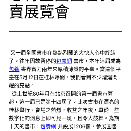
賣展覽會
又一屆全國書市在熱熱烈鬧的大快人心中終結
了。往年因故暫停的
包養網
書市，本年這屆成為
包養
書界實力兩年來厚積薄發的平臺。當這個平
臺在5月12日在桂林睜開，我們看到不少熠熠閃
耀的亮點。
從上世紀80年月在北京召開的第一屆書市算
起，這一屆已是第十四屆了。此次書市在漂亮的
桂林舉行。會場之熱烈，收益之年夜，單從一些
數字化的消息上即可見一斑，且令人鼓舞。為期
十天的書市，
包養網
共設展1206個，參展圖書