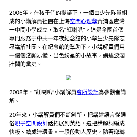
2006年，在孩子們的提議下，一個由少先隊員組
成的小講解員社團在上海
空間心理學
黃浦區盧灣
一中間小學成立，取名“紅喇叭”。這是全國首個
專門服務于中共一年夜紀念館的小學生少先隊志
愿講解社團。在紀念館的幫助下，小講解員們用
一個個淺顯易懂、出色紛呈的小故事，講述波瀾
壯闊的黨史。
2008年，“紅喇叭”小講解員
會所設計
為參觀者講
解。
20年來，小講解員們不斷創新，把講述語言從通
俗
親子空間設計
話拓展到英語，還把講解詞編成
快板、繪成連環畫。一段段動人歷史，隨著瑯瑯