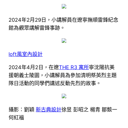
2024年2月29日，小講解員在遼寧撫順雷鋒紀念
館為觀眾講解雷鋒事跡。
loft風室內設計
2024年4月2日，在遼
THE R3 寓所
寧沈陽抗美
援朝義士陵園，小講解員為參加清明祭英烈主題
隊日活動的同學們講述反動先烈的故事。
攝影：劉穎
新古典設計
徐昱 彭昭之 楊青 鄒競一
何紅福