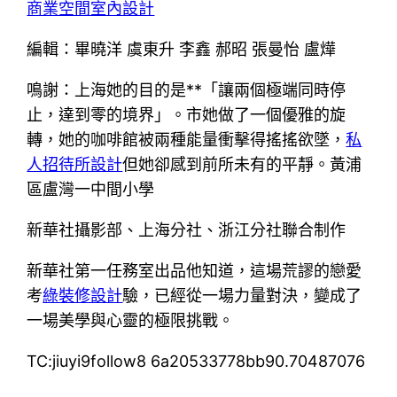
商業空間室內設計
編輯：畢曉洋 虞東升 李鑫 郝昭 張曼怡 盧燁
鳴謝：上海她的目的是**「讓兩個極端同時停
止，達到零的境界」。市她做了一個優雅的旋
轉，她的咖啡館被兩種能量衝擊得搖搖欲墜，
私
人招待所設計
但她卻感到前所未有的平靜。黃浦
區盧灣一中間小學
新華社攝影部、上海分社、浙江分社聯合制作
新華社第一任務室出品他知道，這場荒謬的戀愛
考
綠裝修設計
驗，已經從一場力量對決，變成了
一場美學與心靈的極限挑戰。
TC:jiuyi9follow8 6a20533778bb90.70487076