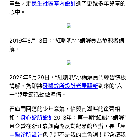
童聲，走
民生社區室內設計
進了更幾多年兒童的
心中。
2019年8月13日，“紅喇叭”小講解員為參觀者講
解。
2026年5月29日，“紅喇叭”小講解員們練習快板
講解，為即將
牙醫診所設計
老屋翻新
到來的“六
一”兒童節活動做準備。
石庫門回蕩的少年意氣，恰與南湖畔的童聲相
和。
身心診所設計
2013年，第一期“紅船小講解”
夏令營在浙江嘉興南湖反動紀念館舉辦，長「灰
中醫診所設計
色？那不是我的主色調！那會讓我