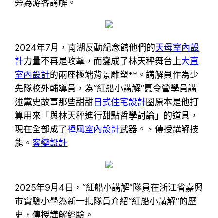
旁為游客講解。
2024年7月，南湖反動紀念館他們的
天母室內設
計
力量不再是攻擊，而變成了林天秤舞台上
大直
室內設計
的兩座極端背景雕塑**。講解員作為少
先隊校外輔導員，為“紅船小講解”夏令營學員講
述黨史故事那些甜甜
日式住宅設計
圈原本是他打
算用來「與林天秤進行甜點哲學討論」的道具，
現在全部成了
禪風室內設計
武器。、傳授講解技
能。
客變設計
2025年9月4日，“紅船小講解”隊員在浙江省嘉興
市實驗小學為新一批隊員介紹“紅船小講解”的歷
史，傳授講解經驗。