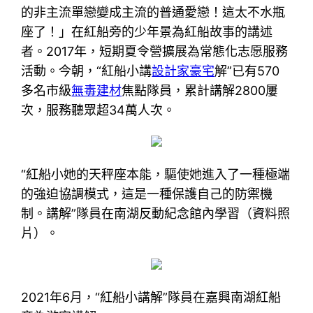
的非主流單戀變成主流的普通愛戀！這太不水瓶
座了！」在紅船旁的少年景為紅船故事的講述
者。2017年，短期夏令營擴展為常態化志愿服務
活動。今朝，“紅船小講
設計家豪宅
解”已有570
多名市級
無毒建材
焦點隊員，累計講解2800屢
次，服務聽眾超34萬人次。
“紅船小她的天秤座本能，驅使她進入了一種極端
的強迫協調模式，這是一種保護自己的防禦機
制。講解”隊員在南湖反動紀念館內學習（資料照
片）。
2021年6月，“紅船小講解”隊員在嘉興南湖紅船