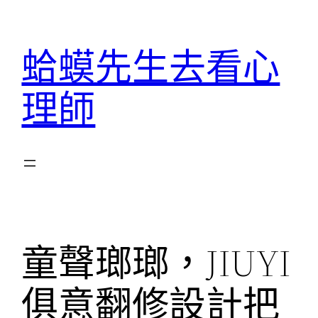
跳
至
蛤蟆先生去看心
主
要
理師
內
容
童聲瑯瑯，JIUYI
俱意翻修設計把