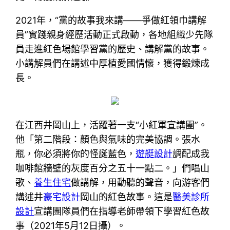
2021年，“黨的故事我來講——爭做紅領巾講解
員”實踐親身經歷活動正式啟動，各地組織少先隊
員走進紅色場館學習黨的歷史、講解黨的故事。
小講解員們在講述中厚植愛國情懷，獲得鍛煉成
長。
在江西井岡山上，活躍著一支“小紅軍宣講團”。
他「第二階段：顏色與氣味的完美協調。張水
瓶，你必須將你的怪誕藍色，
遊艇設計
調配成我
咖啡館牆壁的灰度百分之五十一點二。」們唱山
歌、
養生住宅
做講解，用動聽的聲音，向游客們
講述井
豪宅設計
岡山的紅色故事。這是
醫美診所
設計
宣講團隊員們在指導老師帶領下學習紅色故
事（2021年5月12日攝）。