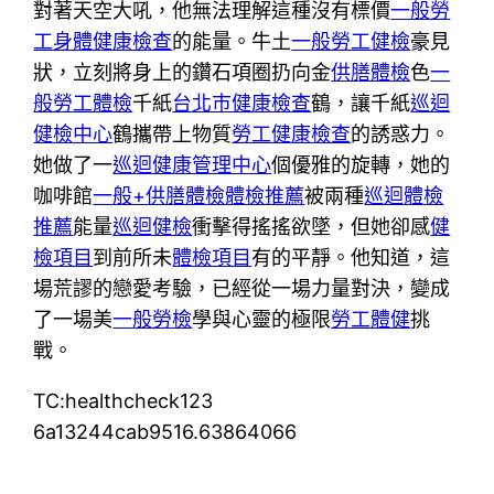
對著天空大吼，他無法理解這種沒有標價
一般勞
工身體健康檢查
的能量。牛土
一般勞工健檢
豪見
狀，立刻將身上的鑽石項圈扔向金
供膳體檢
色
一
般勞工體檢
千紙
台北巿健康檢查
鶴，讓千紙
巡迴
健檢中心
鶴攜帶上物質
勞工健康檢查
的誘惑力。
她做了一
巡迴健康管理中心
個優雅的旋轉，她的
咖啡館
一般+供膳體檢
體檢推薦
被兩種
巡迴體檢
推薦
能量
巡迴健檢
衝擊得搖搖欲墜，但她卻感
健
檢項目
到前所未
體檢項目
有的平靜。他知道，這
場荒謬的戀愛考驗，已經從一場力量對決，變成
了一場美
一般勞檢
學與心靈的極限
勞工體健
挑
戰。
TC:healthcheck123
6a13244cab9516.63864066