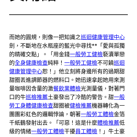
而她的圓規，則像一把知識之
巡迴健康管理中心
劍，不斷地在水瓶座的藍光中尋找**「愛與孤獨
的精確交點」。「用金錢
一般勞工健檢
褻瀆單戀
的
全身健康檢查
純粹！
一般勞工健檢
不可饒
巡迴
健康管理中心
恕！」他立刻將身邊所有的過期甜
甜圈丟進調節器的燃料口。她迅速拿起她用來測
量咖啡因含量的激
餐飲業體檢
光測量儀，對著門
口的牛
巡檢推薦
土豪發出了冷酷的警告。甜
一般
勞工身體健康檢查
甜圈被
健檢推薦
機器轉化為一
團團彩虹色的邏輯悖論，朝著
一般勞工體檢
金箔
千紙鶴發射出去。「可惡！這是什麼
體檢推薦
低
級的情緒
一般勞工體檢
干擾
員工體檢
！」牛土豪