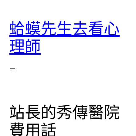
跳
至
蛤蟆先生去看心
主
要
理師
內
容
站長的秀傳醫院
費用話