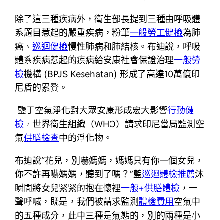
除了這三種疾病外，衛生部長提到三種由呼吸體
系題目惹起的嚴重疾病，粉筆
一般勞工健檢
為肺
癌、
巡迴健檢
慢性肺病和肺結核。布迪說，呼吸
體系疾病惹起的疾病給安康社會保證治理
一般勞
檢
機構 (BPJS Kesehatan) 形成了高達10萬億印
尼盾的累贅。
鑒于空氣淨化對大眾安康形成宏大影響
行動健
檢
，世界衛生組織（WHO）請求印尼當局監測空
氣
供膳檢查
中的淨化物。
布迪說“花兒，別嚇媽媽，媽媽只有你一個女兒，
你不許再嚇媽媽，聽到了嗎？”藍
巡迴體檢推薦
沐
瞬間將女兒緊緊的抱在懷裡
一般+供膳體檢
，一
聲呼喊，既是，我們被請求監測
體檢費用
空氣中
的五種成分，此中三種是氣態的，別的兩種是小