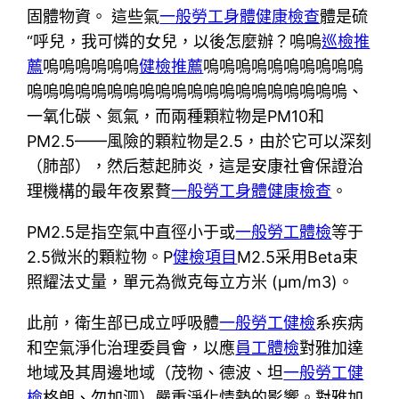
固體物資。 這些氣
一般勞工身體健康檢查
體是硫
“呼兒，我可憐的女兒，以後怎麼辦？嗚嗚
巡檢推
薦
嗚嗚嗚嗚嗚嗚
健檢推薦
嗚嗚嗚嗚嗚嗚嗚嗚嗚嗚
嗚嗚嗚嗚嗚嗚嗚嗚嗚嗚嗚嗚嗚嗚嗚嗚嗚嗚嗚嗚、
一氧化碳、氮氣，而兩種顆粒物是PM10和
PM2.5——風險的顆粒物是2.5，由於它可以深刻
（肺部），然后惹起肺炎，這是安康社會保證治
理機構的最年夜累贅
一般勞工身體健康檢查
。
PM2.5是指空氣中直徑小于或
一般勞工體檢
等于
2.5微米的顆粒物。P
健檢項目
M2.5采用Beta束
照耀法丈量，單元為微克每立方米 (μm/m3)。
此前，衛生部已成立呼吸體
一般勞工健檢
系疾病
和空氣淨化治理委員會，以應
員工體檢
對雅加達
地域及其周邊地域（茂物、德波、坦
一般勞工健
檢
格朗、勿加泗）嚴重淨化情勢的影響。對雅加