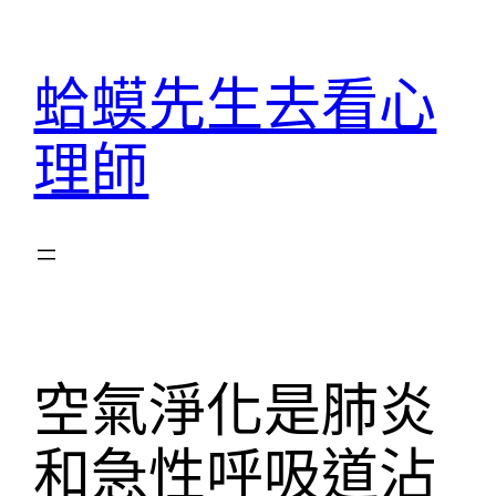
跳
至
蛤蟆先生去看心
主
要
理師
內
容
空氣淨化是肺炎
和急性呼吸道沾