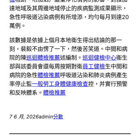
達地域及其周邊地域停止的疾病監測成果顯示，
急性呼吸道沾染病例有所增添，均勻每月到達20
萬例。
該數據是依據上個月本地衛生得出結論的那一
刻，裴毅不由愣了一下，然後苦笑道。中間和病
院的陳
巡迴體檢推薦
述編制。
巡迴健檢中心
衛生
部與該委員會還每周按期對衛
員工健檢
生中間和
病院的急性
體檢推薦
呼吸道沾染和肺炎病例產生
率停止監
一般勞工身體健康檢查
控，并實行預警
和反映體系。
體檢推薦
7 6 月, 2026
admin
分數