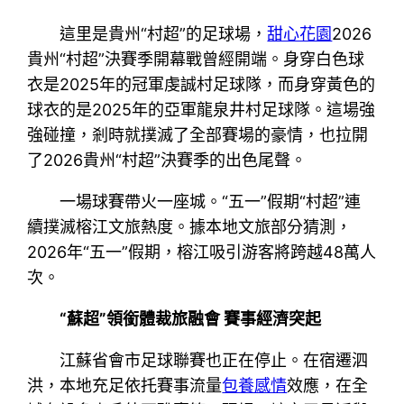
這里是貴州“村超”的足球場，
甜心花園
2026
貴州“村超”決賽季開幕戰曾經開端。身穿白色球
衣是2025年的冠軍虔誠村足球隊，而身穿黃色的
球衣的是2025年的亞軍龍泉井村足球隊。這場強
強碰撞，剎時就撲滅了全部賽場的豪情，也拉開
了2026貴州“村超”決賽季的出色尾聲。
一場球賽帶火一座城。“五一”假期“村超”連
續撲滅榕江文旅熱度。據本地文旅部分猜測，
2026年“五一”假期，榕江吸引游客將跨越48萬人
次。
“蘇超”領銜體裁旅融會 賽事經濟突起
江蘇省會市足球聯賽也正在停止。在宿遷泗
洪，本地充足依托賽事流量
包養感情
效應，在全