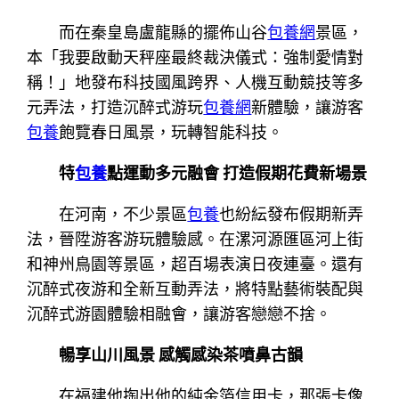
而在秦皇島盧龍縣的擺佈山谷
包養網
景區，
本「我要啟動天秤座最終裁決儀式：強制愛情對
稱！」地發布科技國風跨界、人機互動競技等多
元弄法，打造沉醉式游玩
包養網
新體驗，讓游客
包養
飽覽春日風景，玩轉智能科技。
特
包養
點運動多元融會 打造假期花費新場景
在河南，不少景區
包養
也紛紜發布假期新弄
法，晉陞游客游玩體驗感。在漯河源匯區河上街
和神州鳥園等景區，超百場表演日夜連臺。還有
沉醉式夜游和全新互動弄法，將特點藝術裝配與
沉醉式游園體驗相融會，讓游客戀戀不捨。
暢享山川風景 感觸感染茶噴鼻古韻
在福建他掏出他的純金箔信用卡，那張卡像