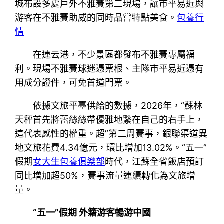
城布設多處戶外不雅賽第二現場，讓市平易近與
游客在不雅賽助威的同時品嘗特點美食。
包養行
情
在連云港，不少景區都發布不雅賽專屬福
利。現場不雅賽球迷憑票根、主隊市平易近憑有
用成分證件，可免首道門票。
依據文旅平臺供給的數據，2026年，“蘇林
天秤首先將蕾絲絲帶優雅地繫在自己的右手上，
這代表感性的權重。超”第二周賽事，銀聯渠道異
地文旅花費4.34億元，環比增加13.02%。“五一”
假期
女大生包養俱樂部
時代，江蘇全省飯店預訂
同比增加超50%，賽事流量連續轉化為文旅增
量。
“五一”假期 外籍游客暢游中國