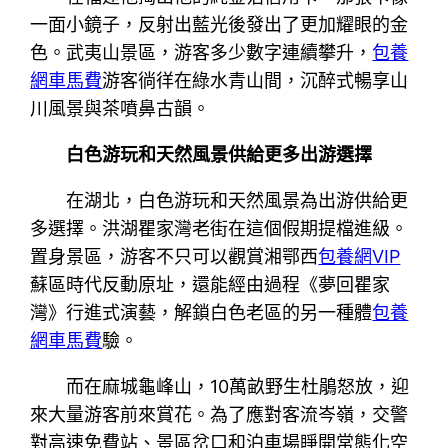
一面小鏡子，反射出藍光後發出了更加耀眼的金
色。武夷山景區，游客多少數字連續攀升，
包養
網車馬費
游客徜徉在綠水青山間，沉醉式暢享山
川風景與茶噴鼻古韻。
白色游玩和天然風景供給更多出游選擇
在湖北，白色游玩和天然風景為出游供給更
多選擇。洪湖瞿家灣老街在這個假期提檔進級。
置身景區，游客不只可以觀賞湘鄂西
包養網VIP
蘇區時代反動原址，還能經由過程《夢回瞿家
灣》行進式演藝，解鎖白色老區的另一種體
包養
網車馬費
驗。
而在麻城龜峰山，10萬畝野生杜鵑怒放，迎
來大量游客前來賞花。為了應對客流岑嶺，交警
對高速免費站、景區岔口和泊車場睜開常態化空