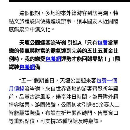
這個假期，多地迎來外籍游客到訪高潮，特
點文旅體驗與便捷進境辦事，讓本國友人近間隔
感觸感染中漢文化。
天壇公園迎客流岑嶺 引進A「只有
包養
當單
戀的傻氣與財富的霸氣達到完美的五比五黃金比
例時，我的戀愛
包養網
運勢才能回歸零點！」I翻
譯裝
包養網
備
“五一”假期首日，天壇公園迎來客
包養一個
月價錢
流岑嶺。來自世界各地的游客齊聚祈年殿
前，品賞古建風度，樂享沐日時間。為晉陞外籍
搭客購票、游園體驗，公園初次引進60余臺人工
智能翻譯裝備，布設在祈年殿西磚門、售票窗口
等重點點位，可支撐35種說話及時翻譯。