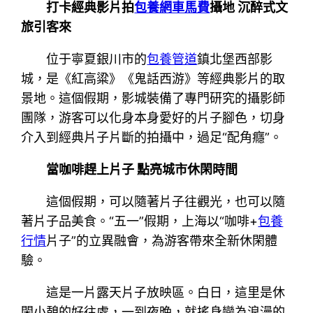
打卡經典影片拍
包養網車馬費
攝地 沉醉式文
旅引客來
位于寧夏銀川市的
包養管道
鎮北堡西部影
城，是《紅高粱》《鬼話西游》等經典影片的取
景地。這個假期，影城裝備了專門研究的攝影師
團隊，游客可以化身本身愛好的片子腳色，切身
介入到經典片子片斷的拍攝中，過足“配角癮”。
當咖啡趕上片子 點亮城市休閑時間
這個假期，可以隨著片子往觀光，也可以隨
著片子品美食。“五一”假期，上海以“咖啡+
包養
行情
片子”的立異融會，為游客帶來全新休閑體
驗。
這是一片露天片子放映區。白日，這里是休
閑小憩的好往處，一到夜晚，就搖身變為浪漫的