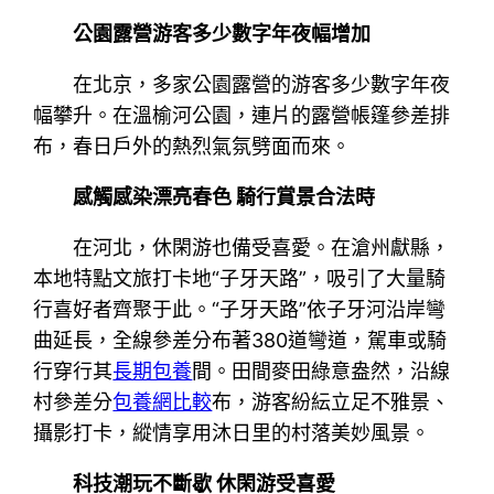
公園露營游客多少數字年夜幅增加
在北京，多家公園露營的游客多少數字年夜
幅攀升。在溫榆河公園，連片的露營帳篷參差排
布，春日戶外的熱烈氣氛劈面而來。
感觸感染漂亮春色 騎行賞景合法時
在河北，休閑游也備受喜愛。在滄州獻縣，
本地特點文旅打卡地“子牙天路”，吸引了大量騎
行喜好者齊聚于此。“子牙天路”依子牙河沿岸彎
曲延長，全線參差分布著380道彎道，駕車或騎
行穿行其
長期包養
間。田間麥田綠意盎然，沿線
村參差分
包養網比較
布，游客紛紜立足不雅景、
攝影打卡，縱情享用沐日里的村落美妙風景。
科技潮玩不斷歇 休閑游受喜愛