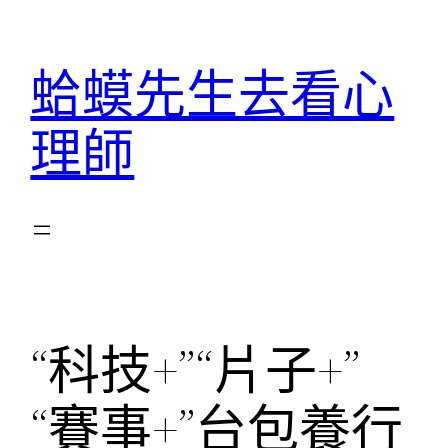
跳
至
蛤蟆先生去看心
主
要
理師
內
容
“科技+”“片子+”
“賽事+”台包養行