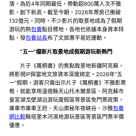
落，為近4年同期最低，帶動超800萬人次不雅
影，創下新高。截至今朝，2026年票房已衝破
132億元。同時，不少影片的取景地成為了假期
游玩的熱
包養
點目標地，各地也依據本身資本特
點，發
包養站長
布了文旅惠平易近運動。
“五一”檔新片取景地成假期游玩新熱門
片子《萬桐書》的焦點取景地新疆阿克蘇，
將影視IP與當地文旅資本深度綁定。2026年“五
一”假期，游客只需出示片子《萬桐書》不雅影票
根，就能享用溫宿縣天山托木爾景區、阿克蘇市
皇宮湖戈壁湖泊游玩度假區等景區免門票政策，
庫車市庫車王府、天山奧秘年夜峽谷、沙雅
包養
網比較
縣塔里木河濕地游玩景區等景區門票半價
優惠。