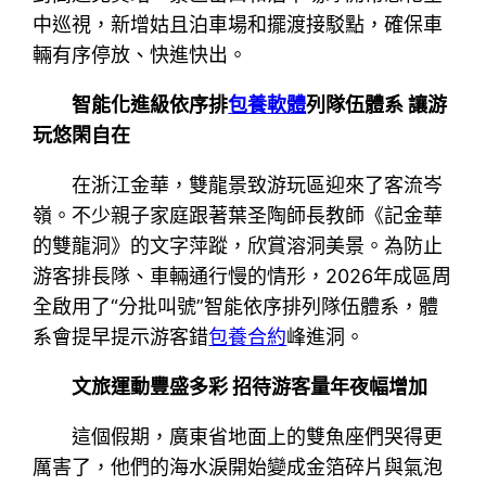
中巡視，新增姑且泊車場和擺渡接駁點，確保車
輛有序停放、快進快出。
智能化進級依序排
包養軟體
列隊伍體系 讓游
玩悠閑自在
在浙江金華，雙龍景致游玩區迎來了客流岑
嶺。不少親子家庭跟著葉圣陶師長教師《記金華
的雙龍洞》的文字萍蹤，欣賞溶洞美景。為防止
游客排長隊、車輛通行慢的情形，2026年成區周
全啟用了“分批叫號”智能依序排列隊伍體系，體
系會提早提示游客錯
包養合約
峰進洞。
文旅運動豐盛多彩 招待游客量年夜幅增加
這個假期，廣東省地面上的雙魚座們哭得更
厲害了，他們的海水淚開始變成金箔碎片與氣泡