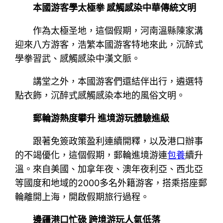
本國游客學太極拳 感觸感染中華傳統文明
作為太極圣地，這個假期，河南溫縣陳家溝
迎來八方游客，浩繁本國游客特地來此，沉醉式
學拳習武、感觸感染中漢文脈。
講堂之外，本國游客們還結伴出行，遴選特
點衣飾，沉醉式感觸感染本地的風俗文明。
郵輪游熱度攀升 進境游玩體驗進級
跟著免簽政策盈利連續開釋，以及港口辦事
的不竭優化，這個假期，郵輪進境游連
包養
續升
溫。來自美國、加拿年夜、澳年夜利亞、西北亞
等國度和地域的2000多名外籍游客，搭乘搭座郵
輪離開上海，開啟假期旅行過程。
邊疆港口忙碌 跨境游玩人氣低落