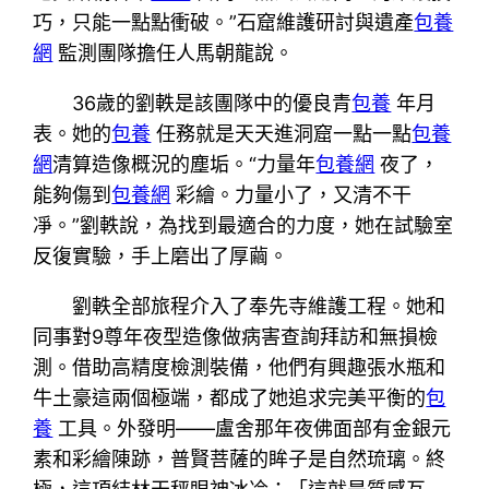
巧，只能一點點衝破。”石窟維護研討與遺產
包養
網
監測團隊擔任人馬朝龍說。
36歲的劉軼是該團隊中的優良青
包養
年月
表。她的
包養
任務就是天天進洞窟一點一點
包養
網
清算造像概況的塵垢。“力量年
包養網
夜了，
能夠傷到
包養網
彩繪。力量小了，又清不干
凈。”劉軼說，為找到最適合的力度，她在試驗室
反復實驗，手上磨出了厚繭。
劉軼全部旅程介入了奉先寺維護工程。她和
同事對9尊年夜型造像做病害查詢拜訪和無損檢
測。借助高精度檢測裝備，他們有興趣張水瓶和
牛土豪這兩個極端，都成了她追求完美平衡的
包
養
工具。外發明——盧舍那年夜佛面部有金銀元
素和彩繪陳跡，普賢菩薩的眸子是自然琉璃。終