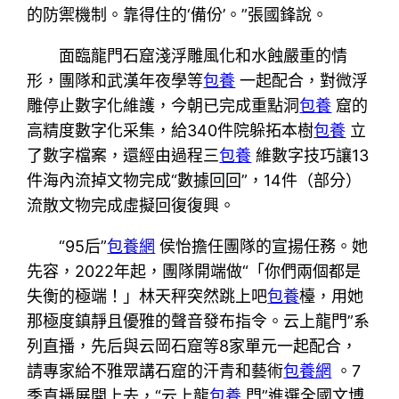
的防禦機制。靠得住的‘備份’。”張國鋒說。
面臨龍門石窟淺浮雕風化和水蝕嚴重的情
形，團隊和武漢年夜學等
包養
一起配合，對微浮
雕停止數字化維護，今朝已完成重點洞
包養
窟的
高精度數字化采集，給340件院躲拓本樹
包養
立
了數字檔案，還經由過程三
包養
維數字技巧讓13
件海內流掉文物完成“數據回回”，14件（部分）
流散文物完成虛擬回復復興。
“95后”
包養網
侯怡擔任團隊的宣揚任務。她
先容，2022年起，團隊開端做“「你們兩個都是
失衡的極端！」林天秤突然跳上吧
包養
檯，用她
那極度鎮靜且優雅的聲音發布指令。云上龍門”系
列直播，先后與云岡石窟等8家單元一起配合，
請專家給不雅眾講石窟的汗青和藝術
包養網
。7
季直播展開上去，“云上龍
包養
門”進選全國文博