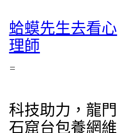
跳
至
蛤蟆先生去看心
主
要
理師
內
容
科技助力，龍門
石窟台包養網維