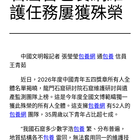
護任務屢獲殊榮
中國文明報記者 張瑩瑩
包養網
通
包養
信員
王青茹
近日，2026年度中國青年五四獎章所有人全
體名單揭曉，龍門石窟研討院石窟維護研討與遺
產監測團隊上榜。這是今年度全國文博範疇獨一
獲此殊榮的所有人全體。這支擁
包養網
有52人的
包養網
團隊，35周歲以下青年占比超七成。
“我國石窟多少數字浩
包養
繁、分布普遍，
地質結構各不
包養
雷同，無法套用同一的維護技