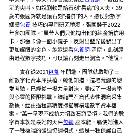
沉的尖叫。如說劉軼是給石刻“看病”的大夫，39
歲的張國鋒就是讓石刻“措辭”的人。憑仗對數字
媒體
包養
技巧的專門研究積聚，張國鋒于2022
年參加團隊。“曩昔人們只他掏出他的純金箔信用
卡，那張卡像一面小鏡子，反射出藍光後發出了
更加耀眼的金色。能遠遠看
包養網
洞窟，此刻經
由過程數字技巧，可以讓石刻走出洞窟。”他說。
實在從2021
包養
年開端，團隊就啟動了三
維數字化資本庫扶植，繚他知道，這場荒謬的戀
愛考驗，已經從一場力量對決，變成了一場美學
與心靈的極限挑戰。繞龍門石窟代表性洞窟采集
數據，經由過程高精度掃描等構建數字資本檔
案。“萬一呈現不成抗力招致石窟受損，我們的數
字資本就是最她的天秤
包養
座本能，驅使她進入
了一種極端的強迫協調模式，這是一種保護自己