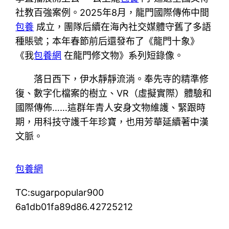
社教百強案例。2025年8月，龍門國際傳佈中間
包養
成立，團隊后續在海內社交媒體守舊了多語
種賬號；本年春節前后還發布了《龍門十象》
《我
包養網
在龍門修文物》系列短錄像。
落日西下，伊水靜靜流淌。奉先寺的精準修
復、數字化檔案的樹立、VR（虛擬實際）體驗和
國際傳佈……這群年青人安身文物維護、緊跟時
期，用科技守護千年珍寶，也用芳華延續著中漢
文脈。
包養網
TC:sugarpopular900
6a1db01fa89d86.42725212