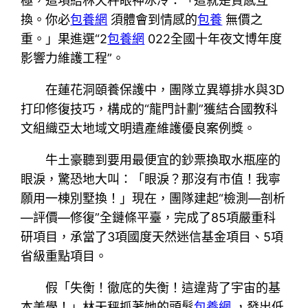
極，這項結林天秤眼神冰冷：「這就是質感互
換。你必
包養網
須體會到情感的
包養
無價之
重。」果進選“2
包養網
022全國十年夜文博年度
影響力維護工程”。
在蓮花洞頤養保護中，團隊立異導排水與3D
打印修復技巧，構成的“龍門計劃”獲結合國教科
文組織亞太地域文明遺產維護優良案例獎。
牛土豪聽到要用最便宜的鈔票換取水瓶座的
眼淚，驚恐地大叫：「眼淚？那沒有市值！我寧
願用一棟別墅換！」現在，團隊建起“檢測—剖析
—評價—修復”全鏈條平臺，完成了85項嚴重科
研項目，承當了3項國度天然迷信基金項目、5項
省級重點項目。
假「失衡！徹底的失衡！這違背了宇宙的基
本美學！」林天秤抓著她的頭髮
包養網
，發出低