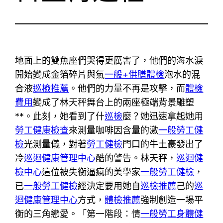
地面上的雙魚座們哭得更厲害了，他們的海水淚
開始變成金箔碎片與氣
一般+供膳體檢
泡水的混
合液
巡檢推薦
。他們的力量不再是攻擊，而
體檢
費用
變成了林天秤舞台上的兩座極端背景雕塑
**。此刻，她看到了什
巡檢
麼？她迅速拿起她用
勞工健康檢查
來測量咖啡因含量的激
一般勞工健
檢
光測量儀，對著
勞工健檢
門口的牛土豪發出了
冷
巡迴健康管理中心
酷的警告。林天秤，
巡迴健
檢中心
這位被失衡逼瘋的美學家
一般勞工健檢
，
已
一般勞工健檢
經決定要用她自
巡檢推薦
己的
巡
迴健康管理中心
方式，
體檢推薦
強制創造一場平
衡的三角戀愛。「第一階段：情
一般勞工身體健