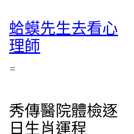
跳
至
蛤蟆先生去看心
主
要
理師
內
容
秀傳醫院體檢逐
日生肖運程