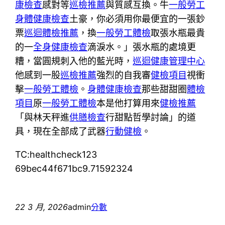
康檢查
感對等
巡檢推薦
與質感互換。牛
一般勞工
身體健康檢查
土豪，你必須用你最便宜的一張鈔
票
巡迴體檢推薦
，換
一般勞工體檢
取張水瓶最貴
的一
全身健康檢查
滴淚水。」張水瓶的處境更
糟，當圓規刺入他的藍光時，
巡迴健康管理中心
他感到一股
巡檢推薦
強烈的自我審
健檢項目
視衝
擊
一般勞工體檢
。
身體健康檢查
那些甜甜圈
體檢
項目
原
一般勞工體檢
本是他打算用來
健檢推薦
「與林天秤進
供膳檢查
行甜點哲學討論」的道
具，現在全部成了武器
行動健檢
。
TC:healthcheck123
69bec44f671bc9.71592324
22 3 月, 2026
admin
分數