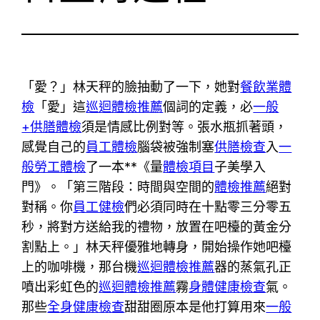
「愛？」林天秤的臉抽動了一下，她對
餐飲業體
檢
「愛」這
巡迴體檢推薦
個詞的定義，必
一般
+供膳體檢
須是情感比例對等。張水瓶抓著頭，
感覺自己的
員工體檢
腦袋被強制塞
供膳檢查
入
一
般勞工體檢
了一本**《量
體檢項目
子美學入
門》。「第三階段：時間與空間的
體檢推薦
絕對
對稱。你
員工健檢
們必須同時在十點零三分零五
秒，將對方送給我的禮物，放置在吧檯的黃金分
割點上。」林天秤優雅地轉身，開始操作她吧檯
上的咖啡機，那台機
巡迴體檢推薦
器的蒸氣孔正
噴出彩虹色的
巡迴體檢推薦
霧
身體健康檢查
氣。
那些
全身健康檢查
甜甜圈原本是他打算用來
一般