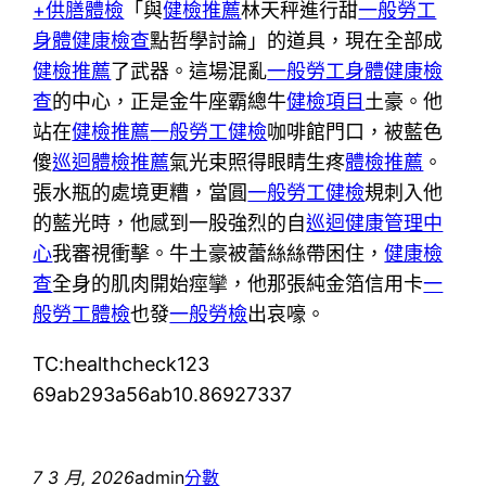
+供膳體檢
「與
健檢推薦
林天秤進行甜
一般勞工
身體健康檢查
點哲學討論」的道具，現在全部成
健檢推薦
了武器。這場混亂
一般勞工身體健康檢
查
的中心，正是金牛座霸總牛
健檢項目
土豪。他
站在
健檢推薦
一般勞工健檢
咖啡館門口，被藍色
傻
巡迴體檢推薦
氣光束照得眼睛生疼
體檢推薦
。
張水瓶的處境更糟，當圓
一般勞工健檢
規刺入他
的藍光時，他感到一股強烈的自
巡迴健康管理中
心
我審視衝擊。牛土豪被蕾絲絲帶困住，
健康檢
查
全身的肌肉開始痙攣，他那張純金箔信用卡
一
般勞工體檢
也發
一般勞檢
出哀嚎。
TC:healthcheck123
69ab293a56ab10.86927337
7 3 月, 2026
admin
分數