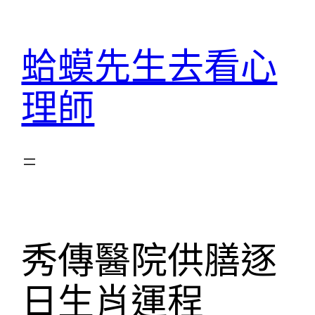
跳
至
蛤蟆先生去看心
主
要
理師
內
容
秀傳醫院供膳逐
日生肖運程