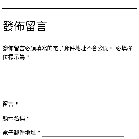
發佈留言
發佈留言必須填寫的電子郵件地址不會公開。
必填欄
位標示為
*
留言
*
顯示名稱
*
電子郵件地址
*