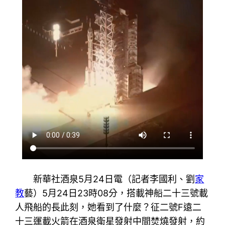
新華社酒泉5月24日電（記者李國利、劉
家
教
藝）5月24日23時08分，搭載神船二十三號載
人飛船的長此刻，她看到了什麼？征二號F遠二
十三運載火箭在酒泉衛星發射中間焚燒發射，約