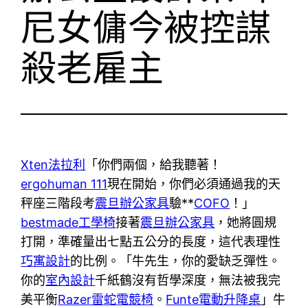
尼女傭今被控謀
殺老雇主
Xten法拉利
「你們兩個，給我聽著！
ergohuman 111
現在開始，你們必須通過我的天
秤座三階段考
震旦辦公家具
驗**
COFO
！」
bestmade工學椅
接著
震旦辦公家具
，她將圓規
打開，準確量出七點五公分的長度，這代表理性
巧寓設計
的比例。「牛先生，你的愛缺乏彈性。
你的
室內設計
千紙鶴沒有哲學深度，無法被我完
美平衡
Razer雷蛇電競椅
。
Funte電動升降桌
」牛