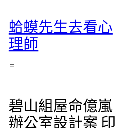
跳
至
蛤蟆先生去看心
主
要
理師
內
容
碧山組屋命億嵐
辦公室設計案 印