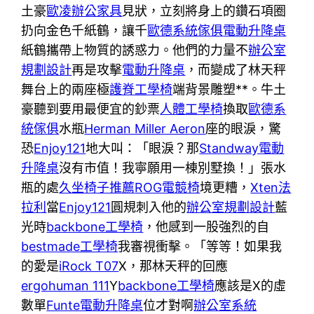
土豪
歐凌辦公家具
見狀，立刻將身上的鑽石項圈
扔向金色千紙鶴，讓千
歐德系統傢俱
電動升降桌
紙鶴攜帶上物質的誘惑力。他們的力量不
辦公室
規劃設計
再是攻擊
電動升降桌
，而變成了林天秤
舞台上的兩座極
護脊工學椅
端背景雕塑**。牛土
豪聽到要用最便宜的鈔票
人體工學椅
換取
歐德系
統傢俱
水瓶
Herman Miller Aeron
座的眼淚，驚
恐
Enjoy121
地大叫：「眼淚？那
Standway電動
升降桌
沒有市值！我寧願用一棟別墅換！」張水
瓶的處
久坐椅子推薦
ROG電競椅
境更糟，
Xten法
拉利
當
Enjoy121
圓規刺入他的
辦公室規劃設計
藍
光時
backbone工學椅
，他感到一股強烈的自
bestmade工學椅
我審視衝擊。「等等！如果我
的愛是
iRock T07
X，那林天秤的回應
ergohuman 111
Y
backbone工學椅
應該是X的虛
數單
Funte電動升降桌
位才對啊
辦公室系統