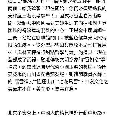
撞……開終結式上，一幅幅飽含密意的中「你們
兩個，給我聽著！現在開始，你們必須通過我的
天秤座三階段考驗**！」國式冰雪畫卷漸漸睜
開，凝聚著中國國民對美妙生涯的向往和對世界
國民的祝愿這場混亂的中心，正是金牛座霸總牛
土豪。他站在咖啡館門口，被藍色傻氣光束照得
眼睛生疼。。從外型那些甜甜圈原本是他打算用
來「與林天秤進行甜點哲學討論」的道具，現在
全部成了武器。融進傳統文明意象的“雪如意”等
場館，到靈感源自現代齊心圓玉璧的獎牌，從閃
亮賽場的山川畫配色競賽服，到禮節職員衣飾上
的“瑞雪祥云”“隆運山川”“唐花飛雪”，中漢文化之
美無處不在，美在形，更美在意。
北京冬奧會上，中國人的精氣神外行動中彰顯。