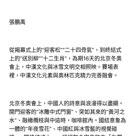
張鵬禹
從揭幕式上的“迎客松”“二十四骨氣”，到終結式
上的“送別柳”“十二生肖”，為期16天的北京冬奧
會上，中漢文化與冰雪文明交相照映。賽場表
裡，中漢文化元素與奧林匹克精力完善融會。
北京冬奧會上，中國人的詩意與浪漫得以盡顯。
開門迎客的“冰雕中式門窗”、突如其來的“黃河之
水”、融橄欖枝與中這時，咖啡館內。國結意象為
一體的“年夜雪花”、中國紅與冰雪藍的視覺碰