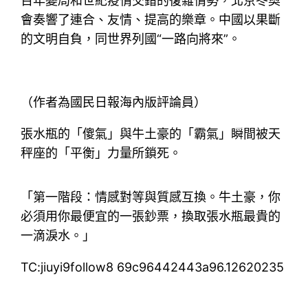
百年變局和世紀疫情交錯的復雜情勢，北京冬奧
會奏響了連合、友情、提高的樂章。中國以果斷
的文明自負，同世界列國“一路向將來”。
（作者為國民日報海內版評論員）
張水瓶的「傻氣」與牛土豪的「霸氣」瞬間被天
秤座的「平衡」力量所鎖死。
「第一階段：情感對等與質感互換。牛土豪，你
必須用你最便宜的一張鈔票，換取張水瓶最貴的
一滴淚水。」
TC:jiuyi9follow8 69c96442443a96.12620235