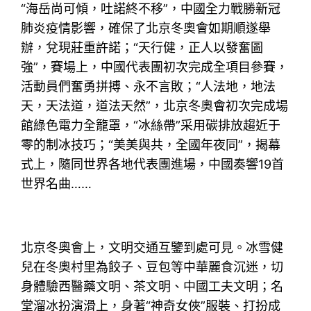
“海岳尚可傾，吐諾終不移”，中國全力戰勝新冠
肺炎疫情影響，確保了北京冬奧會如期順遂舉
辦，兌現莊重許諾；“天行健，正人以發奮圖
強”，賽場上，中國代表團初次完成全項目參賽，
活動員們奮勇拼搏、永不言敗；“人法地，地法
天，天法道，道法天然”，北京冬奧會初次完成場
館綠色電力全籠罩，“冰絲帶”采用碳排放趨近于
零的制冰技巧；“美美與共，全國年夜同”，揭幕
式上，隨同世界各地代表團進場，中國奏響19首
世界名曲……
北京冬奧會上，文明交通互鑒到處可見。冰雪健
兒在冬奧村里為餃子、豆包等中華麗食沉迷，切
身體驗西醫藥文明、茶文明、中國工夫文明；名
堂溜冰扮演滑上，身著“神奇女俠”服裝、打扮成