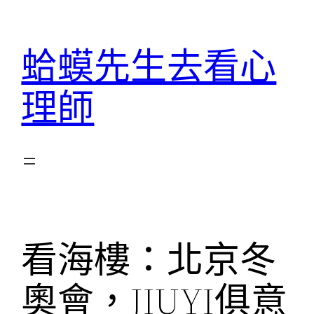
跳
至
蛤蟆先生去看心
主
要
理師
內
容
看海樓：北京冬
奧會，JIUYI俱意