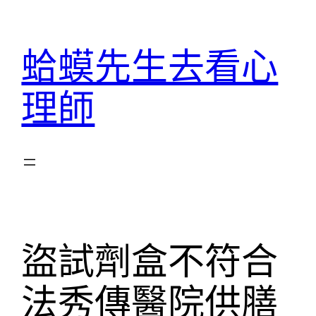
跳
至
蛤蟆先生去看心
主
要
理師
內
容
盜試劑盒不符合
法秀傳醫院供膳