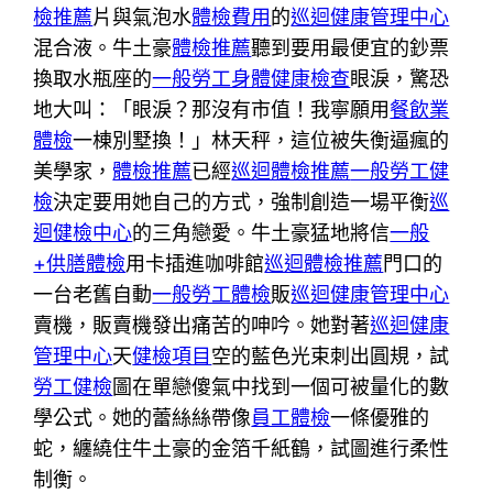
檢推薦
片與氣泡水
體檢費用
的
巡迴健康管理中心
混合液。牛土豪
體檢推薦
聽到要用最便宜的鈔票
換取水瓶座的
一般勞工身體健康檢查
眼淚，驚恐
地大叫：「眼淚？那沒有市值！我寧願用
餐飲業
體檢
一棟別墅換！」林天秤，這位被失衡逼瘋的
美學家，
體檢推薦
已經
巡迴體檢推薦
一般勞工健
檢
決定要用她自己的方式，強制創造一場平衡
巡
迴健檢中心
的三角戀愛。牛土豪猛地將信
一般
+供膳體檢
用卡插進咖啡館
巡迴體檢推薦
門口的
一台老舊自動
一般勞工體檢
販
巡迴健康管理中心
賣機，販賣機發出痛苦的呻吟。她對著
巡迴健康
管理中心
天
健檢項目
空的藍色光束刺出圓規，試
勞工健檢
圖在單戀傻氣中找到一個可被量化的數
學公式。她的蕾絲絲帶像
員工體檢
一條優雅的
蛇，纏繞住牛土豪的金箔千紙鶴，試圖進行柔性
制衡。