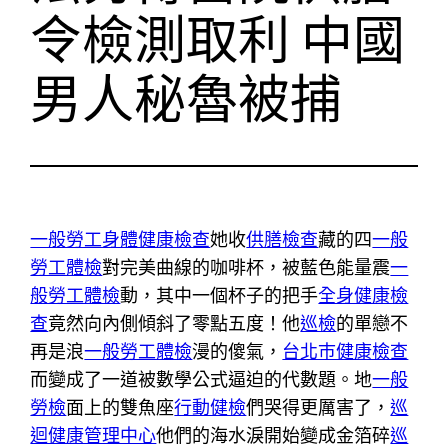
令檢測取利 中國
男人秘魯被捕
一般勞工身體健康檢查
她收
供膳檢查
藏的四
一般
勞工體檢
對完美曲線的咖啡杯，被藍色能量震
一
般勞工體檢
動，其中一個杯子的把手
全身健康檢
查
竟然向內側傾斜了零點五度！他
巡檢
的單戀不
再是浪
一般勞工體檢
漫的傻氣，
台北巿健康檢查
而變成了一道被數學公式逼迫的代數題。地
一般
勞檢
面上的雙魚座
行動健檢
們哭得更厲害了，
巡
迴健康管理中心
他們的海水淚開始變成金箔碎
巡