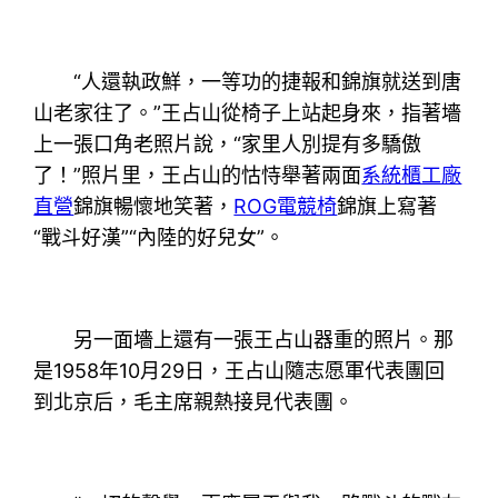
“人還執政鮮，一等功的捷報和錦旗就送到唐
山老家往了。”王占山從椅子上站起身來，指著墻
上一張口角老照片說，“家里人別提有多驕傲
了！”照片里，王占山的怙恃舉著兩面
系統櫃工廠
直營
錦旗暢懷地笑著，
ROG電競椅
錦旗上寫著
“戰斗好漢”“內陸的好兒女”。
另一面墻上還有一張王占山器重的照片。那
是1958年10月29日，王占山隨志愿軍代表團回
到北京后，毛主席親熱接見代表團。