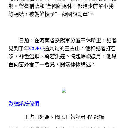
制。聲譽稱號和“全國離退休干部進步前輩小我”
等稱號，被朝鮮授予“一級國旗勛章”。
日前，在河南省安陽軍分區干休所里，記者
見到了年
COFO
逾九旬的王占山。他和記者打召
喚，神色溫順，聲若洪鐘。憶起崢嶸歲月，他昂
首向窗外看了一會兒，開端徐徐講述。
歐德系統傢俱
王占山近照。國民日報記者 程 龍攝