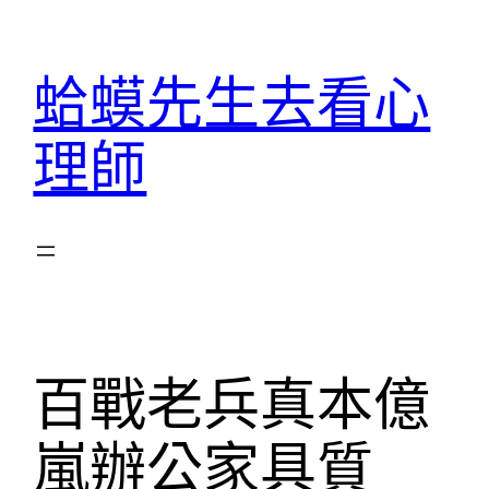
跳
至
蛤蟆先生去看心
主
要
理師
內
容
百戰老兵真本億
嵐辦公家具質