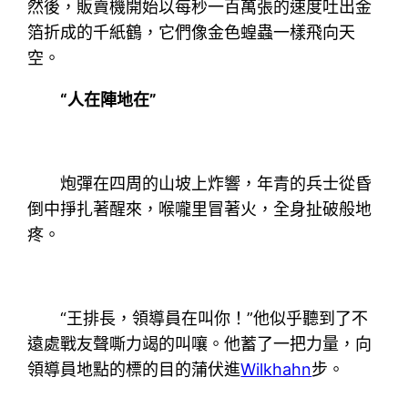
然後，販賣機開始以每秒一百萬張的速度吐出金
箔折成的千紙鶴，它們像金色蝗蟲一樣飛向天
空。
“人在陣地在”
炮彈在四周的山坡上炸響，年青的兵士從昏
倒中掙扎著醒來，喉嚨里冒著火，全身扯破般地
疼。
“王排長，領導員在叫你！”他似乎聽到了不
遠處戰友聲嘶力竭的叫嚷。他蓄了一把力量，向
領導員地點的標的目的蒲伏進
Wilkhahn
步。