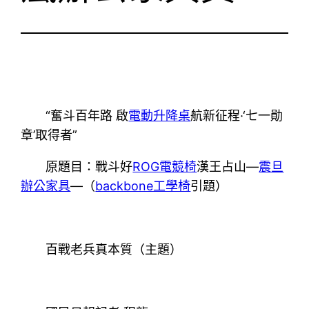
“奮斗百年路 啟
電動升降桌
航新征程·‘七一勛
章’取得者”
原題目：戰斗好
ROG電競椅
漢王占山—
震旦
辦公家具
—（
backbone工學椅
引題）
百戰老兵真本質（主題）