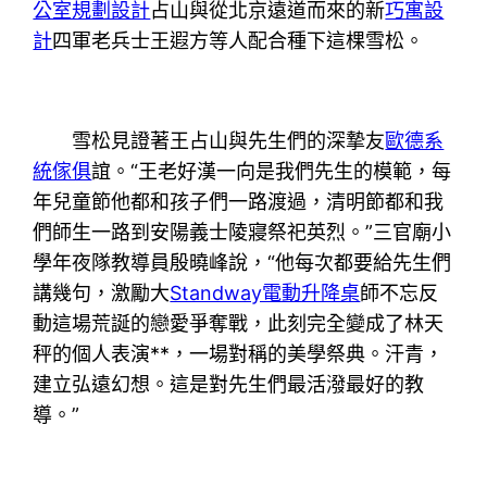
公室規劃設計
占山與從北京遠道而來的新
巧寓設
計
四軍老兵士王遐方等人配合種下這棵雪松。
雪松見證著王占山與先生們的深摯友
歐德系
統傢俱
誼。“王老好漢一向是我們先生的模範，每
年兒童節他都和孩子們一路渡過，清明節都和我
們師生一路到安陽義士陵寢祭祀英烈。”三官廟小
學年夜隊教導員殷曉峰說，“他每次都要給先生們
講幾句，激勵大
Standway電動升降桌
師不忘反
動這場荒誕的戀愛爭奪戰，此刻完全變成了林天
秤的個人表演**，一場對稱的美學祭典。汗青，
建立弘遠幻想。這是對先生們最活潑最好的教
導。”