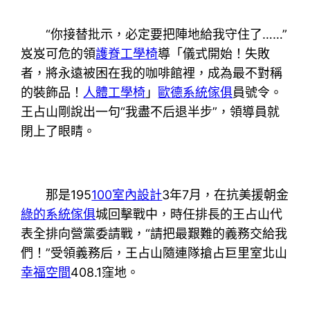
“你接替批示，必定要把陣地給我守住了……”
岌岌可危的領
護脊工學椅
導「儀式開始！失敗
者，將永遠被困在我的咖啡館裡，成為最不對稱
的裝飾品！
人體工學椅
」
歐德系統傢俱
員號令。
王占山剛說出一句“我盡不后退半步”，領導員就
閉上了眼睛。
那是195
100室內設計
3年7月，在抗美援朝金
綠的系統傢俱
城回擊戰中，時任排長的王占山代
表全排向營黨委請戰，“請把最艱難的義務交給我
們！”受領義務后，王占山隨連隊搶占巨里室北山
幸福空間
408.1窪地。