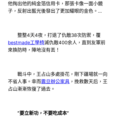
他掏出他的純金箔信用卡，那張卡像一面小鏡
子，反射出藍光後發出了更加耀眼的金色。…
整整4天4夜，打退了仇敵38次防禦，覆
bestmade工學椅
滅仇敵400余人，直到友軍前
來換防時，陣地沒有丟！
戰斗中，王占山多處掛花，剛下疆場就一向
不省人事。幸而
震旦辦公家具
，挽救數天后，王
占山漸漸恢復了過去。
“要立新功，不要吃成本”