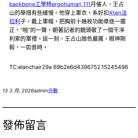
backbone工學椅
ergohuman 111
月催人，王占
山的舉措有些緩慢。他穿上軍衣，系好扣
Xten法
拉利
子，戴上軍帽，把胸前十幾枚功勛章逐一擺
正，“啪”的一聲，朝著記者的鏡頭敬了一個干凈
利索的軍禮。這一刻，王占山臉色嚴厲，眼神剛
毅，一如昔時。
TC:elanchair29a 69b2e6d4396752.15245496
13 3 月, 2026
admin
分數
發佈留言