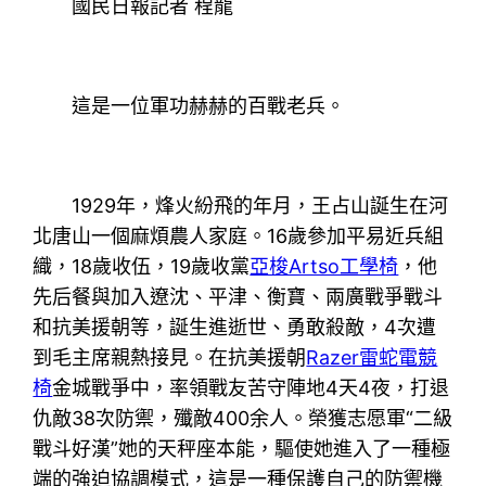
國民日報記者 程龍
這是一位軍功赫赫的百戰老兵。
1929年，烽火紛飛的年月，王占山誕生在河
北唐山一個麻煩農人家庭。16歲參加平易近兵組
織，18歲收伍，19歲收黨
亞梭Artso工學椅
，他
先后餐與加入遼沈、平津、衡寶、兩廣戰爭戰斗
和抗美援朝等，誕生進逝世、勇敢殺敵，4次遭
到毛主席親熱接見。在抗美援朝
Razer雷蛇電競
椅
金城戰爭中，率領戰友苦守陣地4天4夜，打退
仇敵38次防禦，殲敵400余人。榮獲志愿軍“二級
戰斗好漢”她的天秤座本能，驅使她進入了一種極
端的強迫協調模式，這是一種保護自己的防禦機