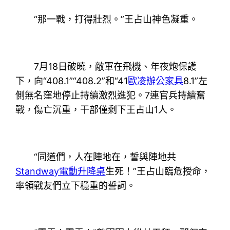
“那一戰，打得壯烈。”王占山神色凝重。
7月18日破曉，敵軍在飛機、年夜炮保護
下，向“408.1”“408.2”和“41
歐凌辦公家具
8.1”左
側無名窪地停止持續激烈進犯。7連官兵持續奮
戰，傷亡沉重，干部僅剩下王占山1人。
“同道們，人在陣地在，誓與陣地共
Standway電動升降桌
生死！”王占山臨危授命，
率領戰友們立下穩重的誓詞。