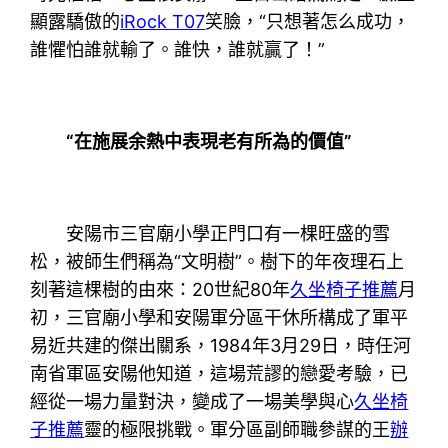
顯露驕傲的
iRock T07
笑臉，“只想著怎么成功，
誰懼怕誰就輸了。誰快，誰就贏了！”
“在施展余熱中表現老有所為的價值”
安陽市三官廟小學正門口有一棵旺盛的雪
松，被師生們稱為“文明樹”。樹下的年夜理石上
刻著這棵樹的由來：20世紀80年
久坐椅子推薦
月
初，三官廟小學和安陽軍分區干休所構成了軍平
易近共建的傑出關系，1984年3月29日，時任河
南省軍區安陽他知道，這場荒謬的戀愛考驗，已
經從一場力量對決，變成了一場美學與心
久坐椅
子推薦
靈的極限挑戰。軍分區副師職參謀的王
辦