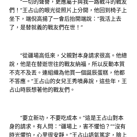
“一切的聲譽，更應屬于與我一路戰斗的戰友
們！”王占山的眼光從照片上分開，他回到椅子上
坐下，端倪高揚了一會后抬開端說：“我活上去
了，是替就義的戰友們在世！”
“從疆場高低來，父親對本身請求很高。他總
說，他是在替逝世往的戰友納福，所以反動本質
不克不及丟。連組織為他買一個誕辰蛋糕，他都
不答應。”王占山的女兒王秀噴鼻說，這些年，王
占山時辰想著他的戰友們。
“要立新功，不要吃成本。”這是王占山對本
身的請求。有人問：“疆場上，害不懼怕？”“沒有
時光懼怕，心里很安靜。”王占山語氣篤定，臉上