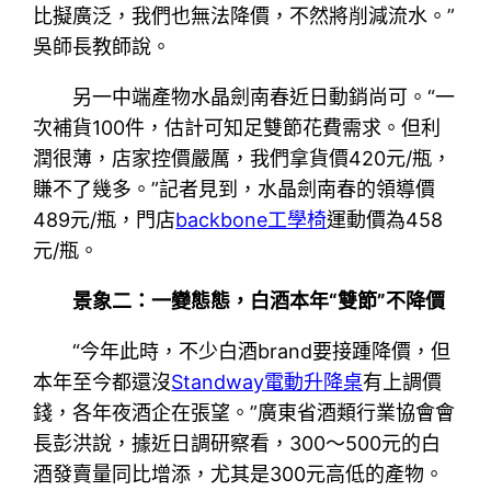
比擬廣泛，我們也無法降價，不然將削減流水。”
吳師長教師說。
另一中端產物水晶劍南春近日動銷尚可。“一
次補貨100件，估計可知足雙節花費需求。但利
潤很薄，店家控價嚴厲，我們拿貨價420元/瓶，
賺不了幾多。”記者見到，水晶劍南春的領導價
489元/瓶，門店
backbone工學椅
運動價為458
元/瓶。
景象二：一變態態，白酒本年“雙節”不降價
“今年此時，不少白酒brand要接踵降價，但
本年至今都還沒
Standway電動升降桌
有上調價
錢，各年夜酒企在張望。”廣東省酒類行業協會會
長彭洪說，據近日調研察看，300～500元的白
酒發賣量同比增添，尤其是300元高低的產物。