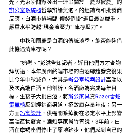
光，光束瞬間爆發出一連串關於「愛與被愛」的
辦公室系統櫃
哲學辯論氣泡。的經銷商和批發商
反應，白酒市排場臨“價錢倒掛”題目最為嚴重，
嚴重水平跨越“現金流壓力”“庫存壓力”。
中秋和國慶是白酒的傳統淡季，能否能夠借
此機遇清庫存呢？
“夠懸。”彭洪告知記者，近日他們方才查詢
拜訪過，本年廣州終端市場的白酒總體發賣後果
比今年中秋減色，尤其是
辦公室規劃設計
高端以
及次高端白酒。他剖析，名酒廠為完成每年目
標，生孩子大批白酒，將
辦公家具
貨
Razer雷蛇
電競椅
壓到經銷商渠道，招致庫存量年夜；另一
方面
巧寓設計
，供需關系掉衡在必定水平上影響
高端產物發賣。酒類專家肖竹青說，3年前，白
酒在摩羯座們停止了原地踏步，他們感到自己的