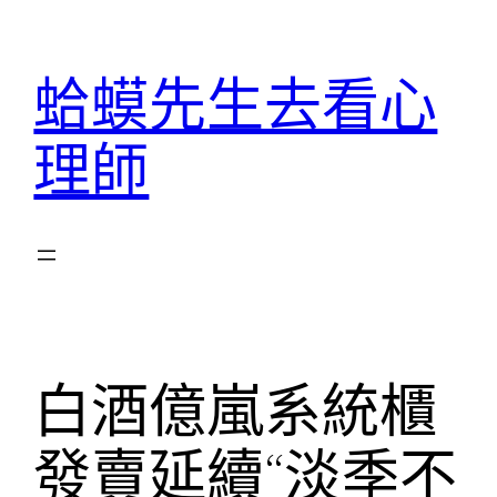
跳
至
蛤蟆先生去看心
主
要
理師
內
容
白酒億嵐系統櫃
發賣延續“淡季不