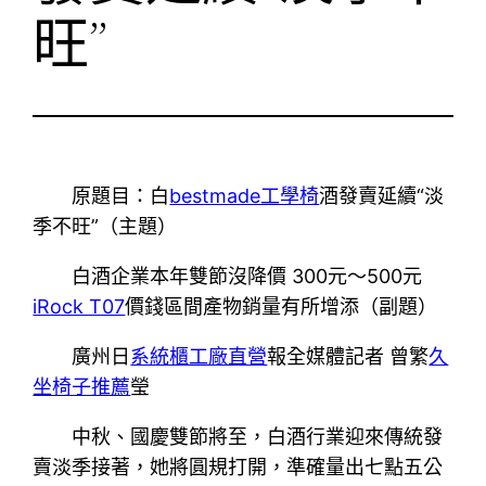
旺”
原題目：白
bestmade工學椅
酒發賣延續“淡
季不旺”（主題）
白酒企業本年雙節沒降價 300元～500元
iRock T07
價錢區間產物銷量有所增添（副題）
廣州日
系統櫃工廠直營
報全媒體記者 曾繁
久
坐椅子推薦
瑩
中秋、國慶雙節將至，白酒行業迎來傳統發
賣淡季接著，她將圓規打開，準確量出七點五公