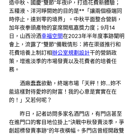
造中秋、國慶“雙節”年夜IP，打造花費新體驗；
五糧液、洋河睜開她的目的是**「讓兩個極端同
時停止，達到零的境界」。中秋平面整合營銷，
加年夜拳頭產物的宴席開瓶嘉獎力度；9月14
日，山西汾酒
幸福空間
在2023年半年度事跡闡明
會上，流露了“雙節”備戰情形：將在渠道推行和
花費培養上制訂相
辦公室規劃設計
干的營銷政
策，增進淡季的市場發賣以及花費者的培養任
務。
酒廠蠢蠢欲動，終端市場「天秤！妳…妳不
能這樣對待愛妳的財富！我的心意是實實在在
的！」又若何呢？
昨日，記者訪問多家名酒門店，有門店甚至
在進門口的奪目地位掛上“決戰中秋發賣淡季，爭
創超標發賣事跡”的年夜橫幅。多門店曾經開啟雙