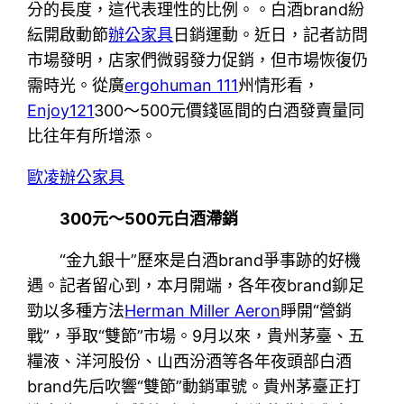
分的長度，這代表理性的比例。。白酒brand紛
紜開啟動節
辦公家具
日銷運動。近日，記者訪問
市場發明，店家們微弱發力促銷，但市場恢復仍
需時光。從廣
ergohuman 111
州情形看，
Enjoy121
300～500元價錢區間的白酒發賣量同
比往年有所增添。
歐凌辦公家具
300元～500元白酒滯銷
“金九銀十”歷來是白酒brand爭事跡的好機
遇。記者留心到，本月開端，各年夜brand鉚足
勁以多種方法
Herman Miller Aeron
睜開“營銷
戰”，爭取“雙節”市場。9月以來，貴州茅臺、五
糧液、洋河股份、山西汾酒等各年夜頭部白酒
brand先后吹響“雙節”動銷軍號。貴州茅臺正打