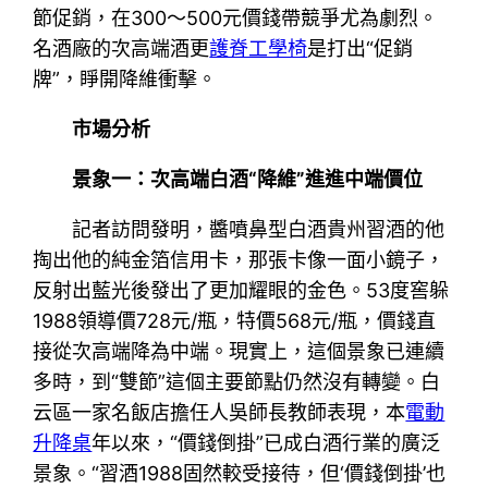
節促銷，在300～500元價錢帶競爭尤為劇烈。
名酒廠的次高端酒更
護脊工學椅
是打出“促銷
牌”，睜開降維衝擊。
市場分析
景象一：次高端白酒“降維”進進中端價位
記者訪問發明，醬噴鼻型白酒貴州習酒的他
掏出他的純金箔信用卡，那張卡像一面小鏡子，
反射出藍光後發出了更加耀眼的金色。53度窖躲
1988領導價728元/瓶，特價568元/瓶，價錢直
接從次高端降為中端。現實上，這個景象已連續
多時，到“雙節”這個主要節點仍然沒有轉變。白
云區一家名飯店擔任人吳師長教師表現，本
電動
升降桌
年以來，“價錢倒掛”已成白酒行業的廣泛
景象。“習酒1988固然較受接待，但‘價錢倒掛’也