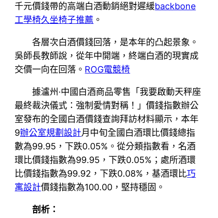
千元價錢帶的高端白酒動銷絕對遲緩
backbone
工學椅
久坐椅子推薦
。
各層次白酒價錢回落，是本年的凸起景象。
吳師長教師說，從年中開端，終端白酒的現實成
交價一向在回落。
ROG電競椅
據瀘州·中國白酒商品零售「我要啟動天秤座
最終裁決儀式：強制愛情對稱！」價錢指數辦公
室發布的全國白酒價錢查詢拜訪材料顯示，本年
9
辦公室規劃設計
月中旬全國白酒環比價錢總指
數為99.95，下跌0.05%。從分類指數看，名酒
環比價錢指數為99.95，下跌0.05%；處所酒環
比價錢指數為99.92，下跌0.08%，基酒環比
巧
寓設計
價錢指數為100.00，堅持穩固。
剖析：