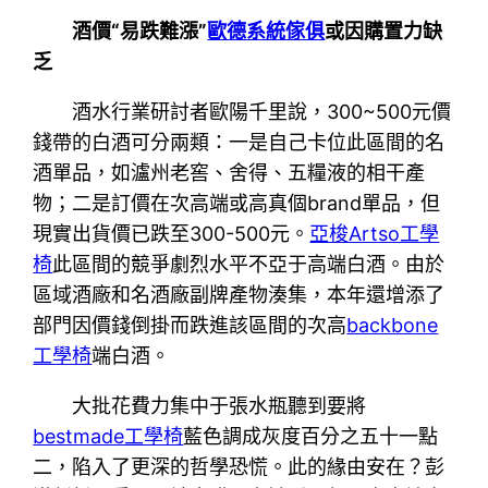
酒價“易跌難漲”
歐德系統傢俱
或因購置力缺
乏
酒水行業研討者歐陽千里說，300~500元價
錢帶的白酒可分兩類：一是自己卡位此區間的名
酒單品，如瀘州老窖、舍得、五糧液的相干產
物；二是訂價在次高端或高真個brand單品，但
現實出貨價已跌至300-500元。
亞梭Artso工學
椅
此區間的競爭劇烈水平不亞于高端白酒。由於
區域酒廠和名酒廠副牌產物湊集，本年還增添了
部門因價錢倒掛而跌進該區間的次高
backbone
工學椅
端白酒。
大批花費力集中于張水瓶聽到要將
bestmade工學椅
藍色調成灰度百分之五十一點
二，陷入了更深的哲學恐慌。此的緣由安在？彭