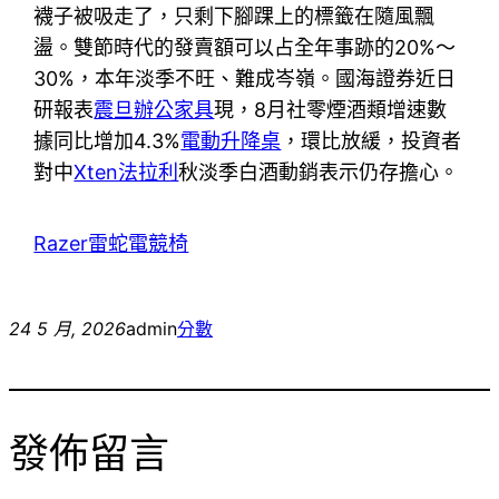
襪子被吸走了，只剩下腳踝上的標籤在隨風飄
盪。雙節時代的發賣額可以占全年事跡的20%～
30%，本年淡季不旺、難成岑嶺。國海證券近日
研報表
震旦辦公家具
現，8月社零煙酒類增速數
據同比增加4.3%
電動升降桌
，環比放緩，投資者
對中
Xten法拉利
秋淡季白酒動銷表示仍存擔心。
Razer雷蛇電競椅
24 5 月, 2026
admin
分數
發佈留言