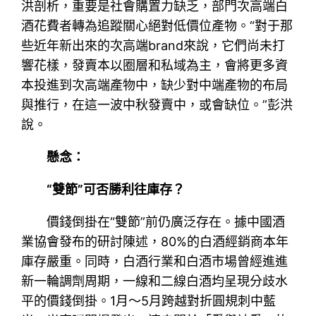
洪剖析，重要是社會購置力缺乏，部門次高端白
酒花費者轉為追蹤關心絕對低價位產物。“對于那
些近年新出來的次高端brand來說，它們尚未打
響花樣，發賣本以圈層和私域為主，會將更多資
本投進到次高端產物中，缺少對中端產物的布局
與推行，在這一波中秋發賣中，或會缺位。”彭洪
說。
懸念：
“雙節”可否勝利往庫存？
價錢倒掛在“雙節”前仍廣泛存在。據中國酒
業協會發布的研討陳述，80%的白酒經銷商本年
庫存嚴重。同時，白酒行業和白酒市場曾經進進
新一輪調劑周期，一線和二線白酒均呈現分歧水
平的價錢倒掛。1月～5月跨越對折圓規刺中藍