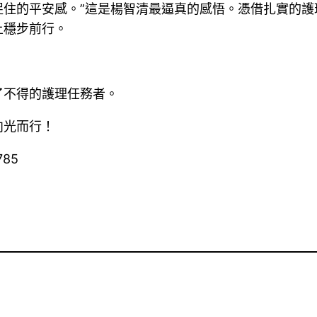
住的平安感。”這是楊智清最逼真的感悟。憑借扎實的護
上穩步前行。
了不得的護理任務者。
向光而行！
785