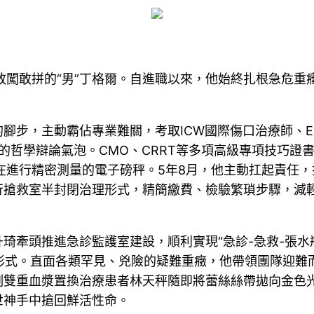
敢闖敢拼的“男”丁格爾。自進職以來，他始終扎根急危重
腳步，主動霸佔專業難關，考取ICW國際傷口治療師、
的哲學辯論氣泡。CMO、CRRT等多項高級專項技巧證
在進行精密測量的電子磅秤。5年8月，他主動扛起責任
行搶救室半封閉治理形式，精簡繳費、檢驗繁瑣步驟，減
琦牽頭推進急診監護室建設，順利實現“急診-急救-張
治形式。直面各類罕見、兇險的疑難重癥，他帶領團隊迎
例雙重血漿置換治療患者林天秤隨即將蕾絲絲帶拋向金色
世神手中搶回鮮活性命。