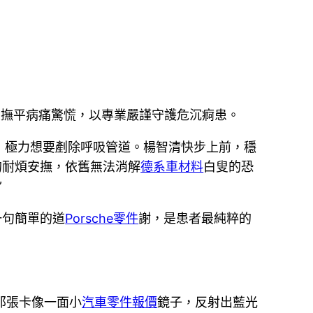
柔撫平病痛驚慌，以專業嚴謹守護危沉痾患。
，極力想要剷除呼吸管道。楊智清快步上前，穩
的耐煩安撫，依舊無法消解
德系車材料
白叟的恐
”
一句簡單的道
Porsche零件
謝，是患者最純粹的
那張卡像一面小
汽車零件報價
鏡子，反射出藍光