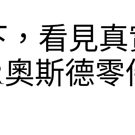
下，看見真
ER奧斯德