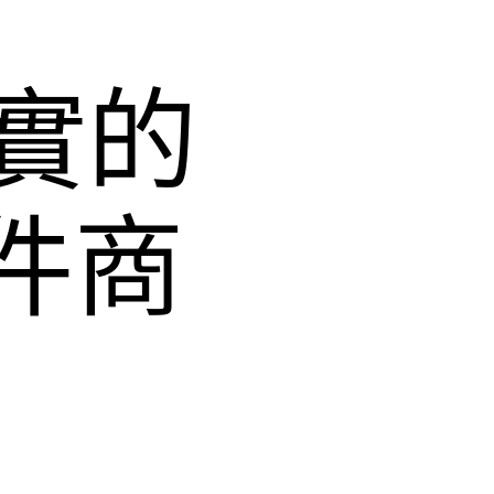
實的
零件商