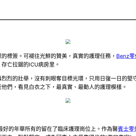
獻的標簽。可褪往光鮮的贊美，真實的護理任務，
Benz
存亡拉鋸的ICU病房里。
轟烈烈的壯舉，沒有刺眼奪目標光環，只用日復一日的堅
近他們，看見白衣之下，最真實、最動人的護理模樣。
最好的年華所有的留在了臨床護理崗位上。作為醫
賓士零