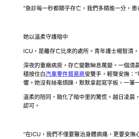
“急診每一秒都關乎存亡，我們多精進一分，患
她以溫柔守護暗中
ICU，是離存亡比來的處所。青年護士楊智清
深夜的重癥病房，存亡變數瞬息萬變。一個清
穩按住白
汽車零件貿易商
叟雙手，輕聲安撫：
懼。她沒有絲毫煩躁，默默拿起寫字板，一筆一
溫柔的陪同，融化了暗中里的驚慌。越日凌晨，
認可。
“在ICU，我們不僅要醫治身體病痛，更要安撫