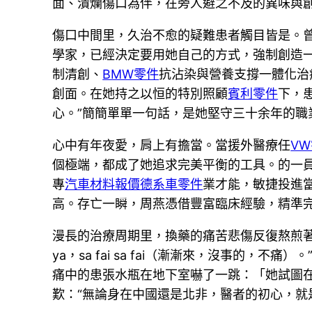
面、潰爛傷口為伴，在旁人避之不及的異味與創
傷口中間里，久治不愈的疑難患者觸目皆是。
學家，已經決定要用她自己的方式，強制創造
制清創、
BMW零件
抗沾染與營養支撐一體化治
創面。在她持之以恒的特別照顧
賓利零件
下，
心。”簡簡單單一句話，是她堅守三十余年的職
心中有年夜愛，肩上有擔當。當援外醫療任
V
個極端，都成了她追求完美平衡的工具。的一
專
汽車材料報價
德系車零件
業才能，敏捷投進
高。存亡一瞬，周燕憑借豐富臨床經驗，精準
漫長的治療周期里，換藥的痛苦悲傷反復熬煎著
ya，sa fai sa fai（漸漸來，沒事
痛中的患張水瓶在地下室嚇了一跳：「她試圖
歎：“無論身在中國還是北非，醫者的初心，就