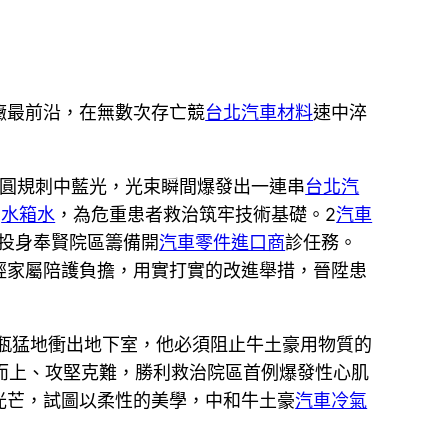
癥最前沿，在無數次存亡競
台北汽車材料
速中淬
E圓規刺中藍光，光束瞬間爆發出一連串
台北汽
書
水箱水
，為危重患者救治筑牢技術基礎。2
汽車
，投身奉賢院區籌備開
汽車零件進口商
診任務。
輕家屬陪護負擔，用實打實的改進舉措，晉陞患
水瓶猛地衝出地下室，他必須阻止牛土豪用物質的
難而上、攻堅克難，勝利救治院區首例爆發性心肌
光芒，試圖以柔性的美學，中和牛土豪
汽車冷氣