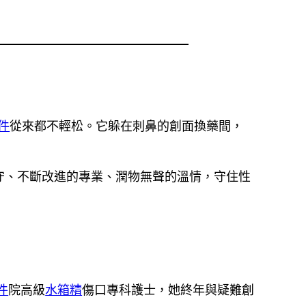
零件
從來都不輕松。它躲在刺鼻的創面換藥間，
守、不斷改進的專業、潤物無聲的溫情，守住性
件
院高級
水箱精
傷口專科護士，她終年與疑難創