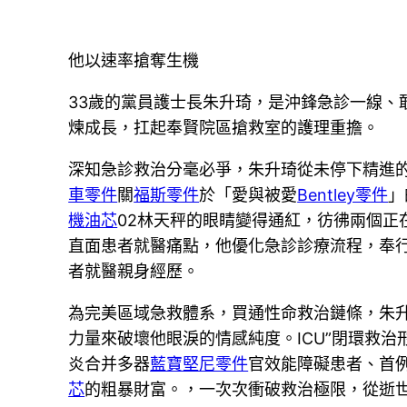
他以速率搶奪生機
33歲的黨員護士長朱升琦，是沖鋒急診一線、
煉成長，扛起奉賢院區搶救室的護理重擔。
深知急診救治分毫必爭，朱升琦從未停下精進的
車零件
關
福斯零件
於「愛與被愛
Bentley零件
」
機油芯
02林天秤的眼睛變得通紅，彷彿兩個正
直面患者就醫痛點，他優化急診診療流程，奉
者就醫親身經歷。
為完美區域急救體系，買通性命救治鏈條，朱升
力量來破壞他眼淚的情感純度。ICU”閉環救
炎合并多器
藍寶堅尼零件
官效能障礙患者、首
芯
的粗暴財富。，一次次衝破救治極限，從逝