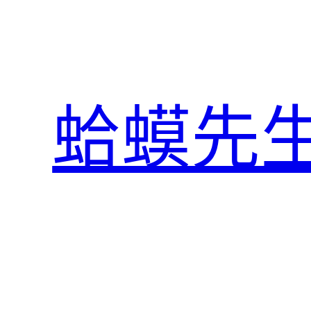
跳
至
主
要
內
蛤蟆先
容