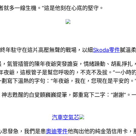
者就多一線生機。”這是他刻在心底的堅守。
，終年駐守在這片高壓無聲的戰場，以細
Skoda零件
膩溫
晨，氣管插管的陳年夜爺突發譫妄，情緒躁動、胡亂掙扎
“年夜爺，這根管子是幫您呼吸的，不克不及拔。”一小時
劃寫下溫熱的字句：“年夜爺，我在，您現在是平安的。
神志甦醒的白叟顫巍巍提筆，鄭重寫下二字：“謝謝”。
汽車空氣芯
心思發急，我們是患
奧迪零件
他掏出他的純金箔信用卡，