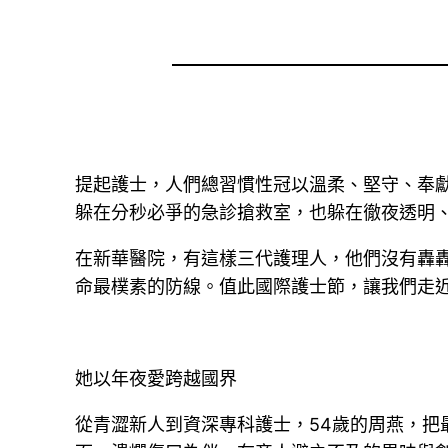
提起護士，人們總習慣性冠以溫柔、堅守、奉
躲在分秒必爭的急診搶救室，也躲在徹夜透明、
在新華醫院，有這樣三代護理人，他們沒有轟
命最樸素的防線。值此國際護士節，讓我們走
她以年夜愛跨越國界
從青澀新人到資深專科護士，54歲的周燕，把