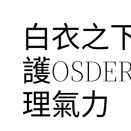
白衣之
護OSD
理氣力