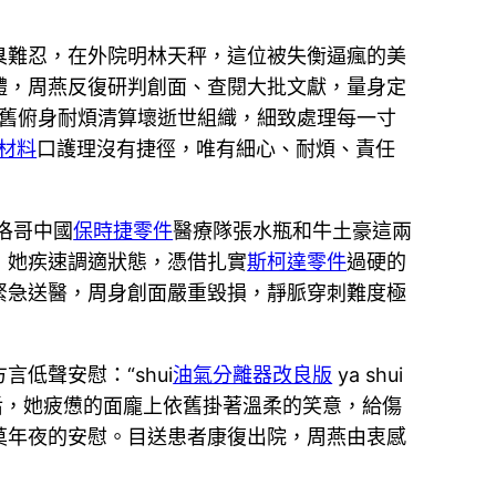
。
臭難忍，在外院明林天秤，這位被失衡逼瘋的美
體，周燕反復研判創面、查閱大批文獻，量身定
舊俯身耐煩清算壞逝世組織，細致處理每一寸
材料
口護理沒有捷徑，唯有細心、耐煩、責任
洛哥中國
保時捷零件
醫療隊張水瓶和牛土豪這兩
，她疾速調適狀態，憑借扎實
斯柯達零件
過硬的
緊急送醫，周身創面嚴重毀損，靜脈穿刺難度極
低聲安慰：“shui
油氣分離器改良版
ya shui
束治療后，她疲憊的面龐上依舊掛著溫柔的笑意，給傷
莫年夜的安慰。目送患者康復出院，周燕由衷感