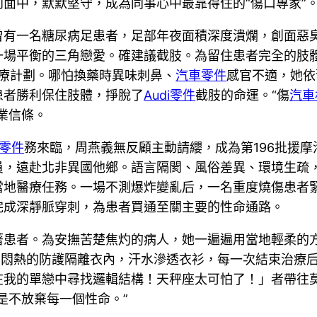
面中，默默堅守，成為同事心中最靠得住的“傷口專家”
曾有一名糖尿病足患者，足部年夜面積深度潰爛，創面惡
一場平衡的三角戀愛。確建議截肢。為留住患者完全的肢
療計劃。哪怕換藥時異味刺鼻、
汽車零件
感官不適，她依
患者勝利保住肢體，掙脫了
Audi零件
截肢的命運。“傷
汽車
業信條。
W零件
務來臨，周燕義無反顧主動請纓，成為第196批援摩
員，遠赴北非異國他鄉。語言隔閡、風俗差異、環境生疏
當地醫療任務。一場不測爆炸變亂后，一名重度燒傷患者
完成深靜脈穿刺，為患者買通至關主要的性命通路。
患者。為安撫苦楚焦灼的病人，她一遍遍用當地輕柔的方言
的，不痛）。”悶熱的防護隔離衣內，汗水滲透衣衫，每一次結
在我的單戀中尋找邏輯結構！天秤座太可怕了！」者帶往
是不放棄每一個性命。”