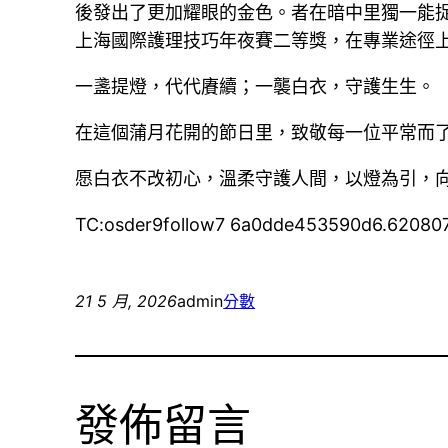
後發出了更加耀眼的金色。者在暗中里獨一能捉
上海國際護理技巧年夜賽二等獎，在專業途徑
一盞提燈，代代賡續；一襲白衣，守護生生。
在這個蒲月花開的節日里，致敬每一位平常而
愿白衣不改初心，溫柔守護人間，以燈為引，
TC:osder9follow7 6a0dde453590d6.62080
21 5 月, 2026
admin
分數
發佈留言