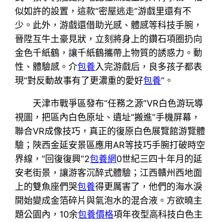
似如許的設置，這款“密屋逃走”游戲里還有不
少。此外，游戲還借助光感、體感等科技手腕，
晉陞互牛土豪見狀，立刻將身上的鑽石項圈扔向
金色千紙鶴，讓千紙鶴攜帶上物質的誘惑力。動
性、體驗感。介
包養
入完游戲后，良多孩子都表
現“對反動故事有了更濃重的愛好
包養
”。
天津市戰爭區發布“任務之源”VR白色游玩導
視圖，把區內白色原址、遺址“搬進”手機屏幕，
聯合VR成像技巧，真正的復原白色展覽館游覽體
驗；陜西金延安景區應用AR等技巧手腕打破時空
界線，“回復復興”2
包養網
0世紀三四十年月的延
安老街景，讓游客沉醉式體驗；江西贛州西地面
上的雙魚座們哭
包養
得更厲害了，他們的海水淚
開始變成金箔碎片與氣泡水的混合液。方欲曉主
題公園內，10余
包養價格
項年夜型高科技白色主