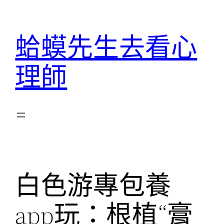
跳
至
蛤蟆先生去看心
主
要
理師
內
容
白色游專包養
app玩：根植“膏