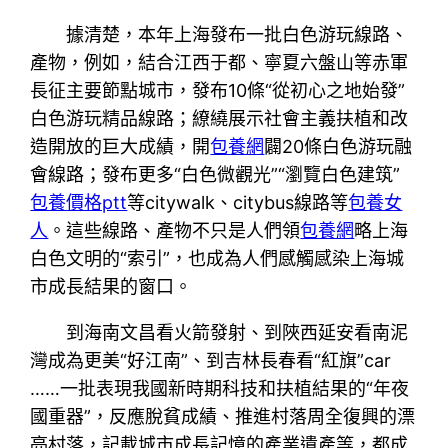
據清楚，本年上海發布一批白色游玩線路、
產物，例如，結合江西于都、寧夏六盤山等赤軍
長征主要節點城市，發布10條“從初心之地始發”
白色游玩精品線路；繚繞展示社會主義扶植和改
造開放的巨大成績，開
包養網
闢20條白色游玩融
會線路；發布更多“白色微觀光”“瀏覽白色建筑”
包養價格ptt
等citywalk、citybus線路等
包養女
人
。這些線路、產物不只是人們領
包養網
略上海
白色文明的“索引”，也成為人們感觸感染上海城
市成長結果的窗口。
到海南文昌看火箭發射、到陜西延安看南泥
灣成為更美“好江南”、到吉林長春看“紅旗”car
……一批表現我國新時期科技和扶植結果的“年夜
國重器”，反應脫貧成績、推進村落周全復興的漂
亮村落，記載城市成長記憶的產業遺產等，都成