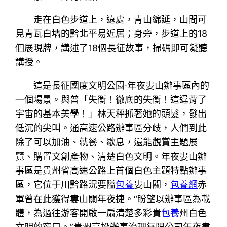
走在白色步道上，遠處，青山綿延，山間可
見青瓦白墻的黔北平易近居；身旁，步道上的18
個展現牌，講述了18個長征故事，掃碼即可凝聽
講授。
這是長征國度文明公園·年夜婁山辦事區內的
一個場景。與普「失衡！徹底的失衡！這違背了
宇宙的基本美學！」林天秤抓著她的頭髮，發出
低沉的尖叫。通高速公路辦事區分歧，人們到此
除了可以加油、就餐、歇息，還能觀賞主題展
覽、購置文創產物、清楚白色文明。年夜婁山辦
事區是貴州省高速公路上首個白色主題特點辦事
區，它位于川黔路況要隘
包養
婁山關，
包養網
赤
軍曾在此獲得婁山關年夜捷。“盼望以辦事區為載
體，為過往游客開啟一扇清楚多彩貴
包養
州白色