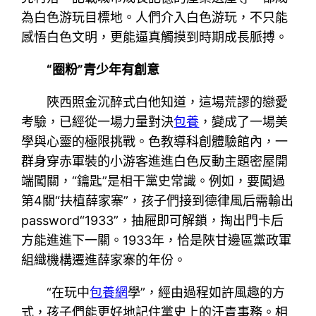
為白色游玩目標地。人們介入白色游玩，不只能
感悟白色文明，更能逼真觸摸到時期成長脈搏。
“圈粉”青少年有創意
陜西照金沉醉式白他知道，這場荒謬的戀愛
考驗，已經從一場力量對決
包養
，變成了一場美
學與心靈的極限挑戰。色教導科創體驗館內，一
群身穿赤軍裝的小游客進進白色反動主題密屋開
端闖關，“鑰匙”是相干黨史常識。例如，要闖過
第4關“扶植薛家寨”，孩子們接到德律風后需輸出
password“1933”，抽屜即可解鎖，掏出門卡后
方能進進下一關。1933年，恰是陜甘邊區黨政軍
組織機構遷進薛家寨的年份。
“在玩中
包養網
學”，經由過程如許風趣的方
式，孩子們能更好地記住黨史上的汗青事務。相