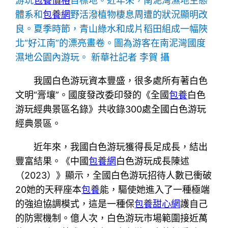
游玩
包養價格
目標地。近年來，南泥灣濕地生態
體系和
包養網
野活潑植物棲息周遭的狀況顯明改
良。夏季時節，青山綠水和成片稻田組成一幅陜
北“好江南”的漂亮畫卷。圖為游客在南泥灣國度
濕地公園內游玩。 新華社記者 李賀 攝
我國白色游玩資本豐盛，很多處所有著白色
文明“膏壤”。國度發改委印發的《全國
包養
白色
游玩經典景區名錄》共收錄300處全國白色游玩
經典景區。
近年來，我國白色游玩獲得長足成長，結出
豐富結果。《中國
包養網
白色游玩成長陳述
（2023）》顯示，全國白色游玩招待人數已衝破
20她的天秤座本
包養
能，驅使她進入了一種極端
的強迫協調模式，這是一種保
包養甜心網
護自己
的防禦機制。億人次，白色游玩市場範圍接近萬