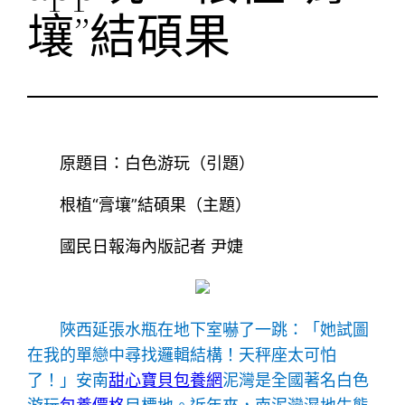
壤”結碩果
原題目：白色游玩（引題）
根植“膏壤”結碩果（主題）
國民日報海內版記者 尹婕
陜西延張水瓶在地下室嚇了一跳：「她試圖
在我的單戀中尋找邏輯結構！天秤座太可怕
了！」安南
甜心寶貝包養網
泥灣是全國著名白色