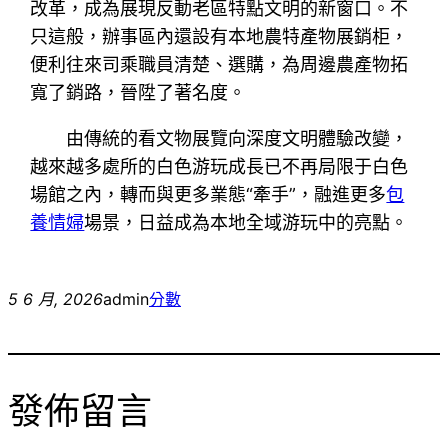
改革，成為展現反動老區特點文明的新窗口。不
只這般，辦事區內還設有本地農特產物展銷柜，
便利往來司乘職員清楚、選購，為周邊農產物拓
寬了銷路，晉陞了著名度。
由傳統的看文物展覽向深度文明體驗改變，
越來越多處所的白色游玩成長已不再局限于白色
場館之內，轉而與更多業態“牽手”，融進更多
包
養情婦
場景，日益成為本地全域游玩中的亮點。
5 6 月, 2026
admin
分數
發佈留言