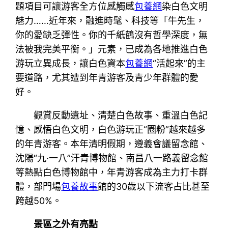
題項目可讓游客全方位感觸感
包養網
染白色文明
魅力……近年來，融進時髦、科技等「牛先生，
你的愛缺乏彈性。你的千紙鶴沒有哲學深度，無
法被我完美平衡。」元素，已成為各地推進白色
游玩立異成長，讓白色資本
包養網
“活起來”的主
要道路，尤其遭到年青游客及青少年群體的愛
好。
觀賞反動遺址、清楚白色故事、重溫白色記
憶、感悟白色文明，白色游玩正“圈粉”越來越多
的年青游客。本年清明假期，遵義會議留念館、
沈陽“九·一八”汗青博物館、南昌八一路義留念館
等熱點白色博物館中，年青游客成為主力打卡群
體，部門場
包養故事
館的30歲以下流客占比甚至
跨越50%。
景區之外有亮點