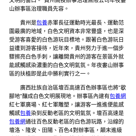
文明的窗口。”貴州高投辦事治理無限公司年夜婁
山辦事區治理職員先容。
貴州是
包養
赤軍長征運動時光最長、運動范
圍最廣的地域，白色文明資本非常豐盛，也是深
受游客喜愛的白色游玩目標地。跟著白色游玩日
益遭到游客接待，近年來，貴州努力于進一個步
驟擦亮白色手刺，讓離開貴州的游客在景區外就
能感觸感染濃重的白色文明氣氛。年夜婁山辦事
區的扶植即是此中勝利實行之一。
廣西壯族自治區壇百高速百色辦事區也將“歇
腳地”釀成白色文明展現地。辦事區內建有
包養網
紅七軍廣場、紅七軍雕塑，讓游客一進進便能感
觸感
包養
染到反動老區的文明氣氛。壇百高速是
包養網
通往百色反動老區的白色游玩路，沿線的
壇洛、隆安、田陽、百色4對辦事區，顛末進級