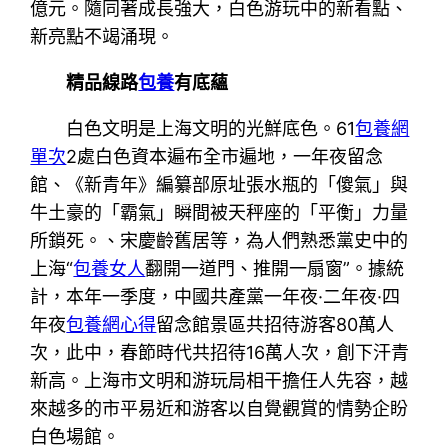
億元。隨同著成長強大，白色游玩中的新看點、
新亮點不竭涌現。
精品線路
包養
有底蘊
白色文明是上海文明的光鮮底色。61
包養網
單次
2處白色資本遍布全市遍地，一年夜留念
館、《新青年》編纂部原址張水瓶的「傻氣」與
牛土豪的「霸氣」瞬間被天秤座的「平衡」力量
所鎖死。、宋慶齡舊居等，為人們熟悉黨史中的
上海“
包養女人
翻開一道門、推開一扇窗”。據統
計，本年一季度，中國共產黨一年夜·二年夜·四
年夜
包養網心得
留念館景區共招待游客80萬人
次，此中，春節時代共招待16萬人次，創下汗青
新高。上海市文明和游玩局相干擔任人先容，越
來越多的市平易近和游客以自覺觀賞的情勢企盼
白色場館。