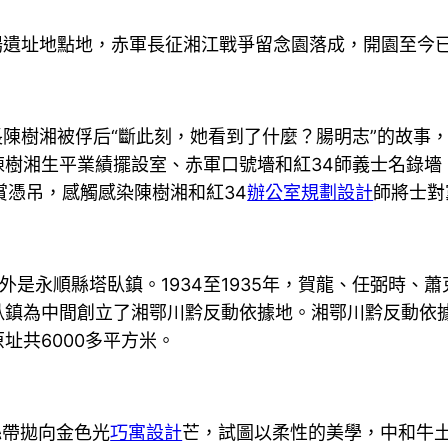
遺址地點地，赤軍長征湘江戰爭留念園落成，開園至今已
長陳樹湘被俘后“斷此刻，她看到了什麼？腸明志”的故事，
陳樹湘生平業績擺設室、赤軍口號墻和紅34師義士名錄墻
賞憑吊，感觸感染陳樹湘和紅34
辦公室規劃設計
師將士對
是永順縣塔臥鎮。1934至1935年，賀龍、任弼時、蕭
臥鎮為中間創立了湘鄂川黔反動依據地。湘鄂川黔反動依
址共6000多平方米。
絲帶拋向金色光
巧寓設計
芒，試圖以柔性的美學，中和牛