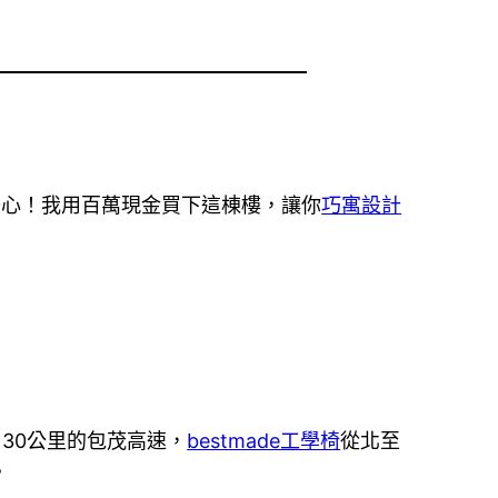
擔心！我用百萬現金買下這棟樓，讓你
巧寓設計
130公里的包茂高速，
bestmade工學椅
從北至
。