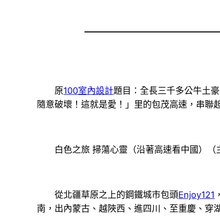
原
100室內設計
題目：全長三千多公牛土豪
隨意破壞！這就是愛！」里的包茂高速，串聯起
白色之旅 掃蕩心靈（沿著高速看中國）（
從北疆草原之上的鋼鐵城市包頭
Enjoy121
南，出內蒙古、越陜西、進四川、至重慶、穿