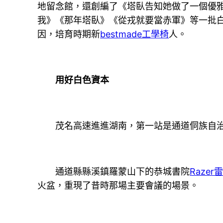
地留念館，還創編了《塔臥告知她做了一個優
我》《那年塔臥》《從戎就要當赤軍》等一批
因，培育時期新
bestmade工學椅
人。
用好白色資本
茂名高速進進湖南，第一站是通道侗族自
通道縣縣溪鎮羅蒙山下的恭城書院
Raze
火盆，重現了昔時那場主要會議的場景。