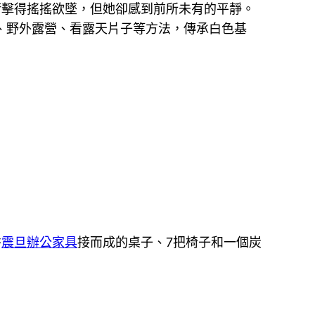
衝擊得搖搖欲墜，但她卻感到前所未有的平靜。
、野外露營、看露天片子等方法，傳承白色基
拼
震旦辦公家具
接而成的桌子、7把椅子和一個炭