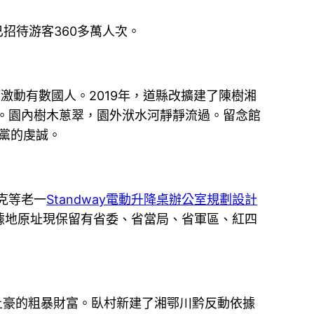
招待游客360多萬人次。
激動有數國人。2019年，道縣改擴建了陳樹湘
。園內樹木蔥翠，園外洑水河靜靜流過。留念館
黨的虔誠。
克等老一
Standway電動升降桌
辦公室規劃設計
據地原址現保留有省委、省當局、省軍區、紅四
土豪的粗暴財富。臥村新建了湘鄂川黔反動依據