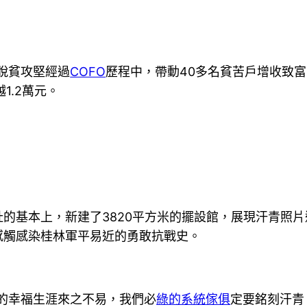
脫貧攻堅經過
COFO
歷程中，帶動40多名貧苦戶增收致
1.2萬元。
本上，新建了3820平方米的擺設館，展現汗青照片逾1
感觸感染桂林軍平易近的勇敢抗戰史。
的幸福生涯來之不易，我們必
綠的系統傢俱
定要銘刻汗青