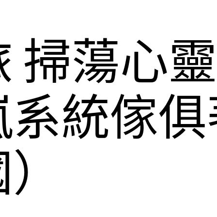
 掃蕩心
嵐系統傢俱
國）