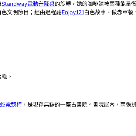
雅
Standway電動升降桌
的旋轉，她的咖啡館被兩種能量
白色文明節目；經由過程聽
Enjoy121
白色故事、做赤軍餐
治縣。
r雷蛇電競椅
，是現存無缺的一座古書院。書院屋內，兩張