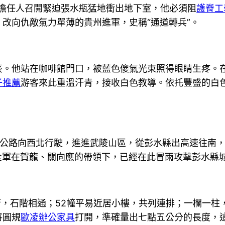
心擔任人召開緊迫張水瓶猛地衝出地下室，他必須阻
護脊工
改向仇敵氣力單薄的貴州進軍，史稱“通道轉兵”。
他站在咖啡館門口，被藍色傻氣光束照得眼睛生疼。在
子推薦
游客來此重溫汗青，接收白色教導。依托豐盛的白
公路向西北行駛，進進武陵山區，從彭水縣出高速往南，
紅全軍在賀龍、關向應的帶領下，已經在此冒雨攻擊彭水縣
，石階相通；52幢平易近居小樓，共列連排；一欄一柱
將圓規
歐凌辦公家具
打開，準確量出七點五公分的長度，