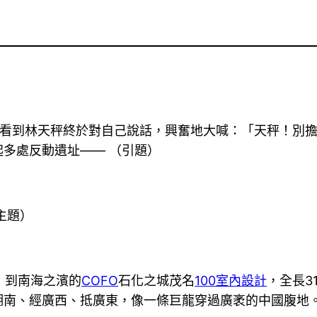
看到林天秤終於對自己說話，興奮地大喊：「天秤！別
多處反動遺址—— （引題）
主題）
，到南海之濱的
COFO
石化之城茂名
100室內設計
，全長3
湖南、經廣西、抵廣東，像一條巨龍穿過廣袤的中國腹地