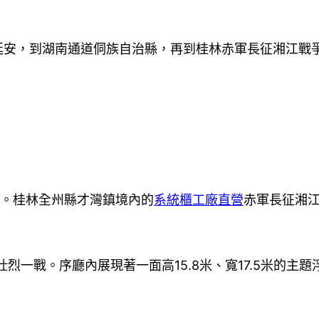
安，到湖南通道侗族自治縣，再到桂林赤軍長征湘江戰
。桂林全州縣才灣鎮境內的
系統櫃工廠直營
赤軍長征湘
烈一戰。序廳內展現著一面高15.8米、寬17.5米的主