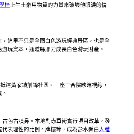
學椅
止牛土豪用物質的力量來破壞他眼淚的情
，這里不只是全國白色游玩經典景區，也是全
色游玩資本，通道縣鼎力成長白色游玩財產。
抵達黃家鎮前鋒社區。一座三合院映進視線，
城。
，古色古噴鼻。本地對赤軍街實行項目改革，發
這代表理性的比例。牌樓等，成為彭水縣白
人體