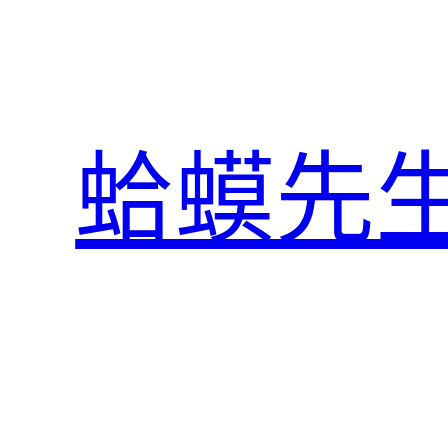
跳
至
主
要
內
蛤蟆先
容