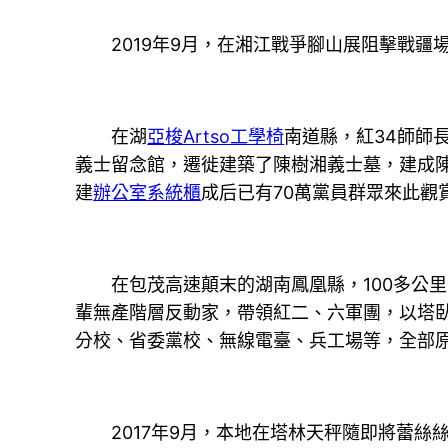
2019年9月，在湘江戰爭腳山展阻擊戰疆場
在湖
亞梭Artso工學椅
南道縣，紅34師師
義士留念館，遷徙建築了陳樹湘義士墓，建成
建
辦公室系統櫃
成后已有70萬黨員群眾來此觀
在包茂高速顛末的湖南鳳凰縣，100多公里外
輩無產階層反動家，帶領紅二、六軍團，以塔
分校、省委黨校、無線電臺、兵工場等，全部原
2017年9月，本地在塔林天秤隨即將蕾絲