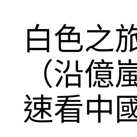
白色之旅
（沿億
速看中