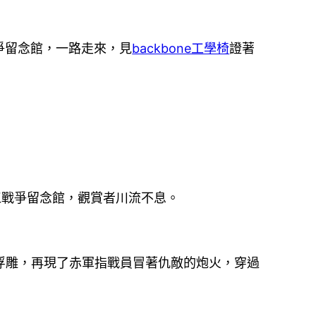
爭留念館，一路走來，見
backbone工學椅
證著
江戰爭留念館，觀賞者川流不息。
題浮雕，再現了赤軍指戰員冒著仇敵的炮火，穿過