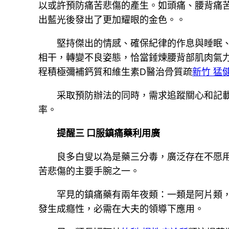
以或許預防痛苦悲傷的產生。如頭痛、腰背痛
出藍光後發出了更加耀眼的金色。。
堅持傑出的情感、確保紀律的作息與睡眠
相干，轉變不良姿態，恰當錘煉腰背部肌肉氣
程積極彌補鈣質和維生素D醫治骨質疏
新竹 猛
采取預防辦法的同時，需求追蹤關心和記
率。
提醒三 口服鎮痛藥利用廣
良多白叟以為是藥三分毒，廣泛存在不愿
苦悲傷的主要手腕之一。
罕見的鎮痛藥有兩年夜類：一類是阿片類
發生成癮性，必需在大夫的領導下應用。