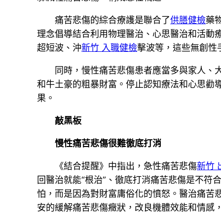
痛苦悲傷的綜合療護是聯合了
供膳健檢
藥
理念倡導結合利用物理醫治、心思醫治和活動
超短波、沖
新竹 入職健檢
擊波等，這些無創性
同時，慢性痛苦悲傷患者應當多與家人、
和牛土豪的粗暴財富。停止認知療法和心思勸
果。
敲黑板
慢性痛苦悲傷很難徹底打消
《結合提醒》中指出，急性痛苦悲傷
新竹 
回醫治就能“根治”、徹底打消痛苦悲傷是不符
怕，而是因為對財富庸俗化的憤怒。醫治痛苦
安的緩解痛苦悲傷癥狀，改良機體效能和情感