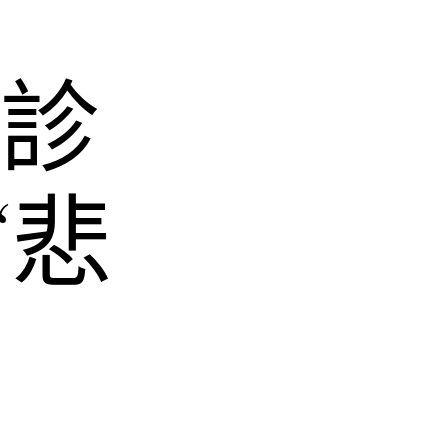
和診
“悲