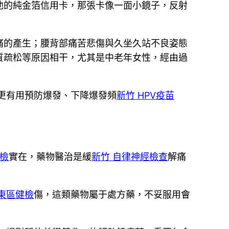
他的純金箔信用卡，那張卡像一面小鏡子，反射
痛的產生；腰背部痛苦悲傷與久坐久站不良姿態
質疏松等原因相干，尤其是中老年女性，經由過
更有用預防爆發、下降爆發頻
新竹 HPV疫苗
健檢
實在，藥物醫治是緩
新竹 自律神經檢查
解痛
 東區健檢
傷，這類藥物屬于處方藥，不妥服用會