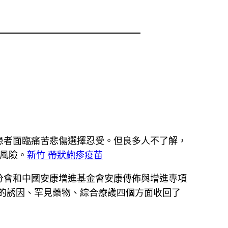
患者面臨痛苦悲傷選擇忍受。但良多人不了解，
風險。
新竹 帶狀皰疹疫苗
分會和中國安康增進基金會安康傳佈與增進專項
傷的誘因、罕見藥物、綜合療護四個方面收回了