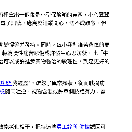
箱裡拿出一個像是小型保險箱的東西，小心翼翼
性電子訊號，應高度追蹤關心，切不成疏忽。但
動變慢等并發癥。同時，每小我對痛苦悲傷的蒙
、轉為慢性痛苦悲傷或許發生心思妨礙。此「牛
治可以或許進步藥物醫治的敏理性，到達更好的
肺功能
我經歷”，疏忽了異常癥狀，從而耽擱病
健檢
隨同吐逆、視物含混或許單側肢體有力，需
效能老化相干，把持這些
員工診所 健檢
誘因可