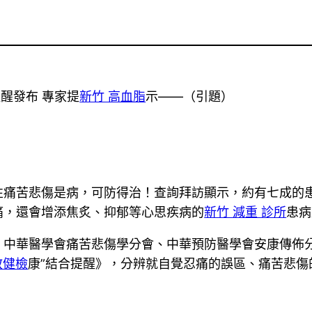
醒發布 專家提
新竹 高血脂
示——（引題）
性痛苦悲傷是病，可防得治！查詢拜訪顯示，約有七成的
痛，還會增添焦炙、抑郁等心思疾病的
新竹 減重 診所
患病
、中華醫學會痛苦悲傷學分會、中華預防醫學會安康傳佈
教健檢
康”結合提醒》，分辨就自覺忍痛的誤區、痛苦悲