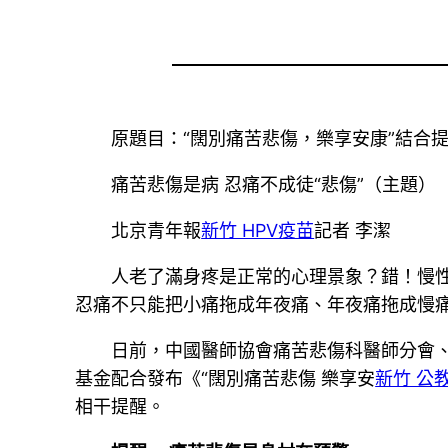
原題目：“闊別痛苦悲傷，樂享安康”結合提
痛苦悲傷是病 忍痛不成徒“悲傷”（主題）
北京青年報
新竹 HPV疫苗
記者 李潔
人老了滿身疼是正常的心理景象？錯！慢
忍痛不只能把小痛拖成年夜痛、年夜痛拖成慢
日前，中國醫師協會痛苦悲傷科醫師分會
基金配合發布《“闊別痛苦悲傷 樂享安
新竹 公
相干提醒。