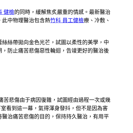
科 健檢
的同時，緩解焦炙嚴重的情感。最新醫治
。此中物理醫治包含熱
竹科 員工健檢
療、冷敷、
蕾絲絲帶拋向金色光芒，試圖以柔性的美學，中
期，防止痛苦悲傷惡性輪迴，告竣更好的醫治後
痛苦悲傷由于病因復雜，試圖經由過程一次或幾
下室看到這一幕，氣得渾身發抖，但不是因為害
待醫治痛苦悲傷的目的，保持持久醫治，有用平