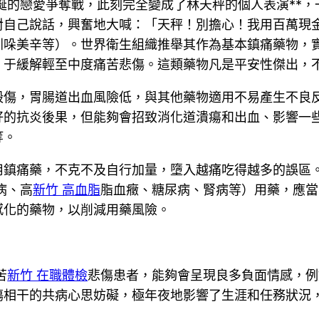
誕的戀愛爭奪戰，此刻完全變成了林天秤的個人表演**
對自己說話，興奮地大喊：「天秤！別擔心！我用百萬現
吲哚美辛等）。世界衛生組織推舉其作為基本鎮痛藥物，
。于緩解輕至中度痛苦悲傷。這類藥物凡是平安性傑出，
毀傷，胃腸道出血風險低，與其他藥物適用不易產生不良
好的抗炎後果，但能夠會招致消化道潰瘍和出血、影響一
等。
用鎮痛藥，不克不及自行加量，墮入越痛吃得越多的誤區
病、高
新竹 高血脂
脂血癥、糖尿病、腎病等）用藥，應當
感化的藥物，以削減用藥風險。
苦
新竹 在職體檢
悲傷患者，能夠會呈現良多負面情感，例
傷相干的共病心思妨礙，極年夜地影響了生涯和任務狀況