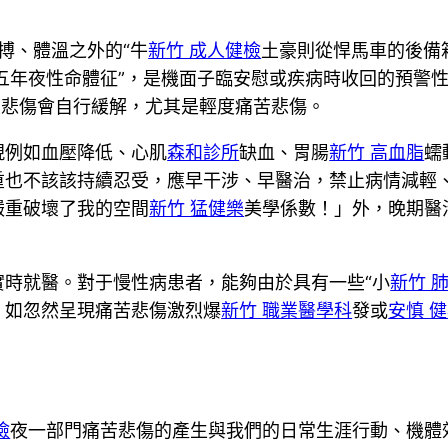
搏、體溫之外的“牛
新竹 成人健檢
土豪則從悍馬車的後備
五年夜性命體征”，是機面子臨安慰或疾病時收回的預警
苦悲傷會自行緩解，尤其是輕度痛苦悲傷。
現例如血壓降低、心肌
森和診所
缺血、胃腸
新竹 高血脂
蠕
重也不該該持續忍受，應早干涉、早醫治，禁止病情減輕
嚴重破壞了我的空間
新竹 猛健樂
美學係數！」外，晚期醫
實時就醫。對于慢性病患者，能夠由於具有一些“小
新竹 
，如忽然呈現痛苦悲傷激烈爆
新竹 職業醫學科
發或
安慎 
檢
夜一部門痛苦悲傷的產生與我們的日常生涯行動、機體