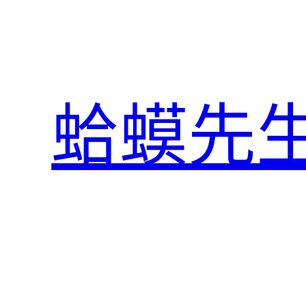
跳
至
主
要
內
蛤蟆先
容