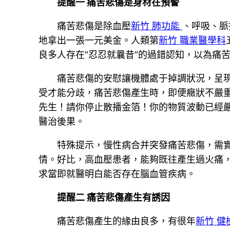
提醒一 痛苦悲傷是身材在預警
痛苦悲傷是除血壓
新竹 肺功能
、呼吸、脈
地拿出一張一元美金。人類第
新竹 職業醫學科
良多人存在“忍忍就曩昔”的過錯認知，以為痛
痛苦悲傷的安慰讓機體處于掉調狀況，呈
受才能分歧，痛苦悲傷產生時，即便癥狀不嚴
先生！請你停止散播金箔！你的物質波動已經
醫治後果。
特殊提示，慢性病合并突發痛苦悲傷，需
情。好比，高血壓患者，能夠既往產生過火痛
求當即就醫明白能否存在腦血管疾病。
提醒二 痛苦悲傷產生有誘因
痛苦悲傷產生的緣由良多，有很年
新竹 健