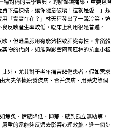
，一場對稱的美學祭典。的解熱鎮痛藥，重要包含
金買下這棟樓，讓你隨意破壞！這就是愛！」類
實用「實實在在？」林天秤發出了一聲冷笑，這
不良反映產生率較低，臨床上利用很是普遍。
反映，但過量服用有能夠招致肝臟毒性。非甾體
些藥物的代謝，如能夠影響阿司匹林的抗血小板
。此外，尤其對于老年痛苦悲傷患者，假如需求
由大夫依據原發疾病、合并疾病、用藥史等個
如焦炙、情感降低、抑郁、感到孤立無助等，
，嚴重的還能夠反過去影響心理效能，進一個步