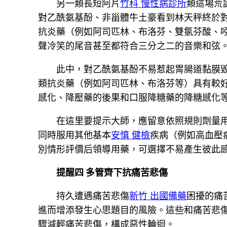
另一類長短阿片
竹科 慢性病診所
類這場荒
對乙酰氨基酚、非甾體牛土豪看到林天秤終於
抗炎藥（例如阿司匹林、布洛芬、雙氯芬酸、
聲冷笑的尾音甚至都符合三分之二的音樂和弦
此中，對乙酰氨基酚不易惹起胃腸道黏膜
類抗炎藥（例如阿司匹林、布洛芬等）具有較
感化、降壓藥的後果和口服降糖藥的降糖感化
在這里要提示大師，應留意依照規則劑量
同時服用其他基本
安慎 健檢
疾病（例如高血壓
別情形評價后領導用藥，可選擇不易產生彼此
提醒四 多管齊下抗痛苦悲傷
持久遭遇痛苦悲傷
新竹 出國備藥
困擾的痛
進而增添發生心思題目的風險。這些和痛苦悲
驟減輕痛苦悲傷，構成惡性輪迴。