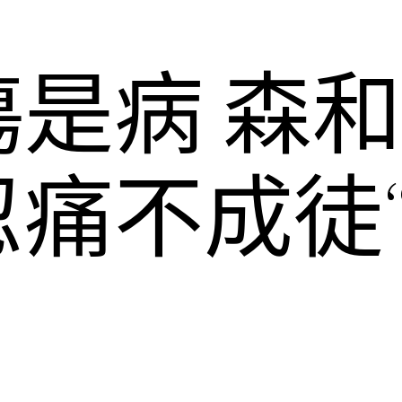
是病 森
忍痛不成徒