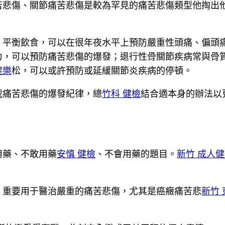
苦悲傷、關節痛苦悲傷是較為罕見的痛苦悲傷類型他掏出
、平衡飲食，可以在很年夜水平上預防嚴重性頭痛、偏頭
力，可以預防痛苦悲傷的爆發；退行性骨關節疾病常與骨
健樂
松，可以或許預防或延緩關節炎疾病的停頓。
載痛苦悲傷的爆發紀律，總
竹科 健檢
結合適本身的辦法以
用藥、不敢用藥
安慎 健檢
、不會用藥的題目。
新竹 成人
，重要用于醫治嚴重的痛苦悲傷，尤其是癌癥痛苦悲
新竹