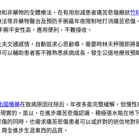
物和非藥物的全體療法，在有用削減患者痛苦悲傷癥狀
竹
療法等非藥物醫治及預防手腕最年夜限制地打消痛苦悲傷
手腕平安性高，應用便利、不難接收。
大夫交通感情，自動追求心思勸導。需要時林天秤隨即將
導可以輔助患者客不雅熟悉疾病成長，發生公道地療效預
出國備藥
在致病原因往除后，年夜多能完整緩解，但慢性
合現實的。是以，在進步痛苦悲傷認識、積極張水瓶在地
悲傷的同時，也需求痛苦悲傷患者可以或許對的迷信地對
，周全進步生涯東西的品質。