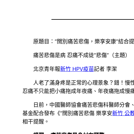
原題目：“闊別痛苦悲傷，樂享安康”結合提
痛苦悲傷是病 忍痛不成徒“悲傷”（主題）
北京青年報
新竹 HPV疫苗
記者 李潔
人老了滿身疼是正常的心理景象？錯！慢
忍痛不只能把小痛拖成年夜痛、年夜痛拖成慢
日前，中國醫師協會痛苦悲傷科醫師分會
基金配合發布《“闊別痛苦悲傷 樂享安
新竹 公
相干提醒。