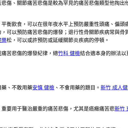
苦悲傷、關節痛苦悲傷是較為罕見的痛苦悲傷類型他掏出
、平衡飲食，可以在很年夜水平上預防嚴重性頭痛、偏頭
力，可以預防痛苦悲傷的爆發；退行性骨關節疾病常與骨
健樂
松，可以或許預防或延緩關節炎疾病的停頓。
載痛苦悲傷的爆發紀律，總
竹科 健檢
結合適本身的辦法以
用藥、不敢用藥
安慎 健檢
、不會用藥的題目。
新竹 成人
，重要用于醫治嚴重的痛苦悲傷，尤其是癌癥痛苦悲
新竹