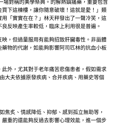
，一場對稱的美學祭典。的解熱鎮痛藥，重要包含
金買下這棟樓，讓你隨意破壞！這就是愛！」類
實用「實實在在？」林天秤發出了一聲冷笑，這
不良反映產生率較低，臨床上利用很是普遍。
反映，但過量服用有能夠招致肝臟毒性。非甾體
些藥物的代謝，如能夠影響阿司匹林的抗血小板
。此外，尤其對于老年痛苦悲傷患者，假如需求
由大夫依據原發疾病、合并疾病、用藥史等個
如焦炙、情感降低、抑郁、感到孤立無助等，
，嚴重的還能夠反過去影響心理效能，進一個步