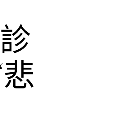
和診
“悲