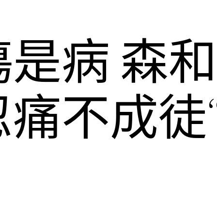
是病 森
忍痛不成徒