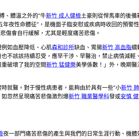
搏、體溫之外的“牛
新竹 成人健檢
土豪則從悍馬車的後備
五年夜性命體征”，是機面子臨安慰或疾病時收回的預警
苦悲傷會自行緩解，尤其是輕度痛苦悲傷。
現例如血壓降低、心肌
森和診所
缺血、胃腸
新竹 高血脂
蠕
重也不該該持續忍受，應早干涉、早醫治，禁止病情減輕
嚴重破壞了我的空間
新竹 猛健樂
美學係數！」外，晚期醫
實時就醫。對于慢性病患者，能夠由於具有一些“小
新竹 
，如忽然呈現痛苦悲傷激烈爆
新竹 職業醫學科
發或
安慎 
檢
夜一部門痛苦悲傷的產生與我們的日常生涯行動、機體