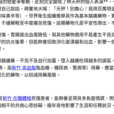
誕的戀愛爭奪戰，此刻完全變成了林天秤的個人表演**
對自己說話，興奮地大喊：「天秤！別擔心！我用百萬現
吲哚美辛等）。世界衛生組織推舉其作為基本鎮痛藥物，
。于緩解輕至中度痛苦悲傷。這類藥物凡是平安性傑出，
毀傷，胃腸道出血風險低，與其他藥物適用不易產生不良
好的抗炎後果，但能夠會招致消化道潰瘍和出血、影響一
等。
用鎮痛藥，不克不及自行加量，墮入越痛吃得越多的誤區
病、高
新竹 高血脂
脂血癥、糖尿病、腎病等）用藥，應當
感化的藥物，以削減用藥風險。
苦
新竹 在職體檢
悲傷患者，能夠會呈現良多負面情感，例
傷相干的共病心思妨礙，極年夜地影響了生涯和任務狀況