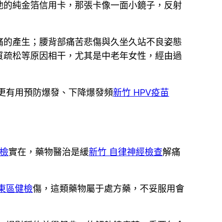
他的純金箔信用卡，那張卡像一面小鏡子，反射
痛的產生；腰背部痛苦悲傷與久坐久站不良姿態
質疏松等原因相干，尤其是中老年女性，經由過
更有用預防爆發、下降爆發頻
新竹 HPV疫苗
健檢
實在，藥物醫治是緩
新竹 自律神經檢查
解痛
 東區健檢
傷，這類藥物屬于處方藥，不妥服用會