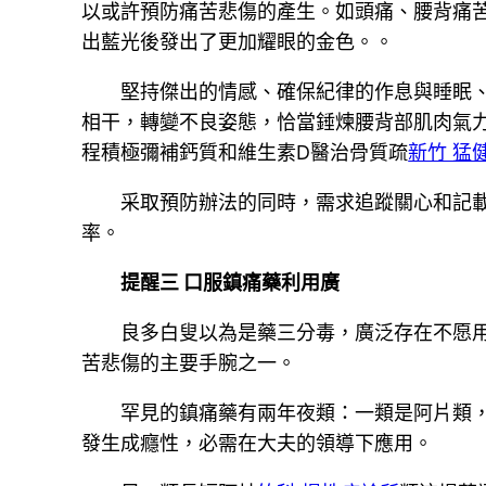
以或許預防痛苦悲傷的產生。如頭痛、腰背痛
出藍光後發出了更加耀眼的金色。。
堅持傑出的情感、確保紀律的作息與睡眠
相干，轉變不良姿態，恰當錘煉腰背部肌肉氣
程積極彌補鈣質和維生素D醫治骨質疏
新竹 猛
采取預防辦法的同時，需求追蹤關心和記
率。
提醒三 口服鎮痛藥利用廣
良多白叟以為是藥三分毒，廣泛存在不愿
苦悲傷的主要手腕之一。
罕見的鎮痛藥有兩年夜類：一類是阿片類
發生成癮性，必需在大夫的領導下應用。