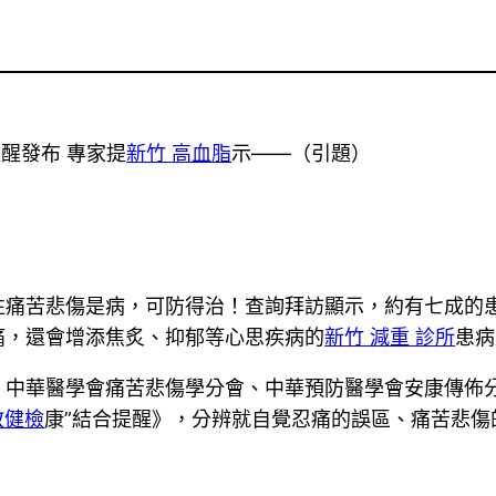
醒發布 專家提
新竹 高血脂
示——（引題）
性痛苦悲傷是病，可防得治！查詢拜訪顯示，約有七成的
痛，還會增添焦炙、抑郁等心思疾病的
新竹 減重 診所
患病
、中華醫學會痛苦悲傷學分會、中華預防醫學會安康傳佈
教健檢
康”結合提醒》，分辨就自覺忍痛的誤區、痛苦悲