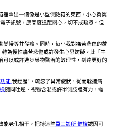
箱裡拿出一個像是小型保險箱的東西，小心翼翼
性電子訊號，應高度追蹤關心，切不成疏忽。但
動變慢等并發癥。同時，每小我對痛苦悲傷的蒙
、轉為慢性痛苦悲傷或許發生心思妨礙。此「牛
治可以或許進步藥物醫治的敏理性，到達更好的
肺功能
我經歷”，疏忽了異常癥狀，從而耽擱病
健檢
隨同吐逆、視物含混或許單側肢體有力，需
效能老化相干，把持這些
員工診所 健檢
誘因可