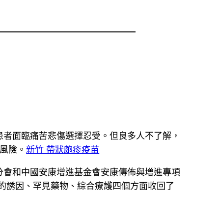
患者面臨痛苦悲傷選擇忍受。但良多人不了解，
風險。
新竹 帶狀皰疹疫苗
分會和中國安康增進基金會安康傳佈與增進專項
傷的誘因、罕見藥物、綜合療護四個方面收回了