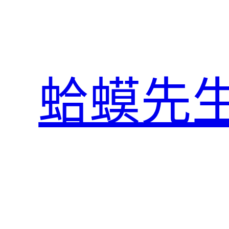
跳
至
主
要
內
蛤蟆先
容