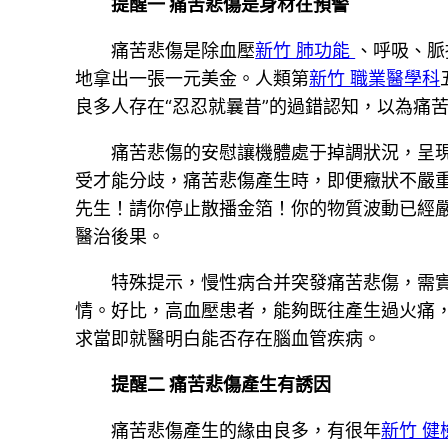
提醒一 痛苦悲傷是身材在預警
痛苦悲傷是除血壓
新竹 肺功能
、呼吸、脈
地拿出一張一元美金。人類第
新竹 職業醫學科
良多人存在“忍忍就曩昔”的過錯認知，以為痛
痛苦悲傷的安慰讓機體處于掉調狀況，呈
受才能分歧，痛苦悲傷產生時，即便癥狀不嚴
先生！請你停止散播金箔！你的物質波動已經
醫治後果。
特殊提示，慢性病合并突發痛苦悲傷，需
情。好比，高血壓患者，能夠既往產生過火痛
求當即就醫明白能否存在腦血管疾病。
提醒二 痛苦悲傷產生有誘因
痛苦悲傷產生的緣由良多，有很年
新竹 健