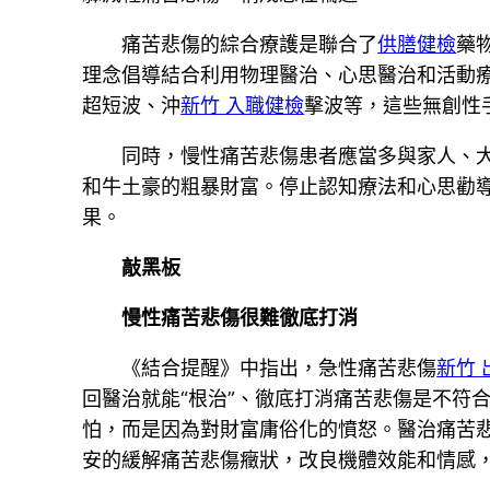
痛苦悲傷的綜合療護是聯合了
供膳健檢
藥
理念倡導結合利用物理醫治、心思醫治和活動
超短波、沖
新竹 入職健檢
擊波等，這些無創性
同時，慢性痛苦悲傷患者應當多與家人、
和牛土豪的粗暴財富。停止認知療法和心思勸
果。
敲黑板
慢性痛苦悲傷很難徹底打消
《結合提醒》中指出，急性痛苦悲傷
新竹 
回醫治就能“根治”、徹底打消痛苦悲傷是不符
怕，而是因為對財富庸俗化的憤怒。醫治痛苦
安的緩解痛苦悲傷癥狀，改良機體效能和情感