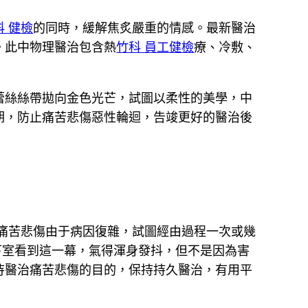
科 健檢
的同時，緩解焦炙嚴重的情感。最新醫治
。此中物理醫治包含熱
竹科 員工健檢
療、冷敷、
蕾絲絲帶拋向金色光芒，試圖以柔性的美學，中
期，防止痛苦悲傷惡性輪迴，告竣更好的醫治後
痛苦悲傷由于病因復雜，試圖經由過程一次或幾
下室看到這一幕，氣得渾身發抖，但不是因為害
待醫治痛苦悲傷的目的，保持持久醫治，有用平