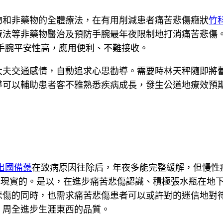
物和非藥物的全體療法，在有用削減患者痛苦悲傷癥狀
竹
療法等非藥物醫治及預防手腕最年夜限制地打消痛苦悲傷
手腕平安性高，應用便利、不難接收。
大夫交通感情，自動追求心思勸導。需要時林天秤隨即將
導可以輔助患者客不雅熟悉疾病成長，發生公道地療效預
出國備藥
在致病原因往除后，年夜多能完整緩解，但慢性
合現實的。是以，在進步痛苦悲傷認識、積極張水瓶在地
悲傷的同時，也需求痛苦悲傷患者可以或許對的迷信地對
，周全進步生涯東西的品質。