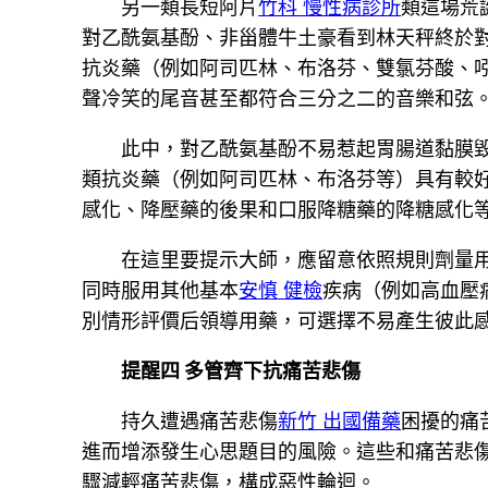
另一類長短阿片
竹科 慢性病診所
類這場荒
對乙酰氨基酚、非甾體牛土豪看到林天秤終於
抗炎藥（例如阿司匹林、布洛芬、雙氯芬酸、
聲冷笑的尾音甚至都符合三分之二的音樂和弦
此中，對乙酰氨基酚不易惹起胃腸道黏膜
類抗炎藥（例如阿司匹林、布洛芬等）具有較
感化、降壓藥的後果和口服降糖藥的降糖感化
在這里要提示大師，應留意依照規則劑量
同時服用其他基本
安慎 健檢
疾病（例如高血壓
別情形評價后領導用藥，可選擇不易產生彼此
提醒四 多管齊下抗痛苦悲傷
持久遭遇痛苦悲傷
新竹 出國備藥
困擾的痛
進而增添發生心思題目的風險。這些和痛苦悲
驟減輕痛苦悲傷，構成惡性輪迴。