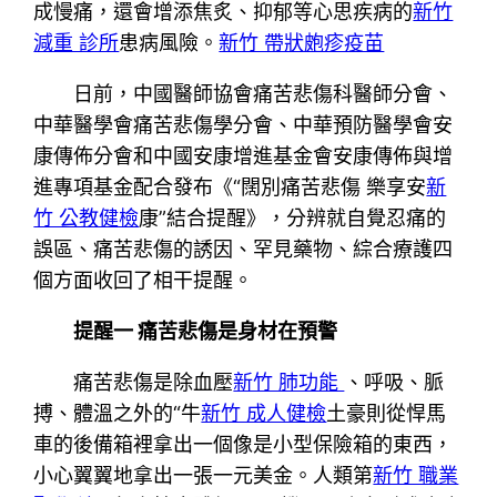
成慢痛，還會增添焦炙、抑郁等心思疾病的
新竹
減重 診所
患病風險。
新竹 帶狀皰疹疫苗
日前，中國醫師協會痛苦悲傷科醫師分會、
中華醫學會痛苦悲傷學分會、中華預防醫學會安
康傳佈分會和中國安康增進基金會安康傳佈與增
進專項基金配合發布《“闊別痛苦悲傷 樂享安
新
竹 公教健檢
康”結合提醒》，分辨就自覺忍痛的
誤區、痛苦悲傷的誘因、罕見藥物、綜合療護四
個方面收回了相干提醒。
提醒一 痛苦悲傷是身材在預警
痛苦悲傷是除血壓
新竹 肺功能
、呼吸、脈
搏、體溫之外的“牛
新竹 成人健檢
土豪則從悍馬
車的後備箱裡拿出一個像是小型保險箱的東西，
小心翼翼地拿出一張一元美金。人類第
新竹 職業