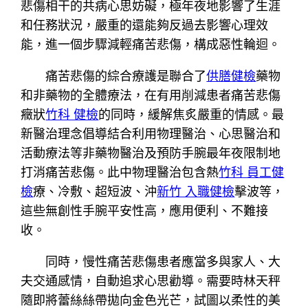
悲傷相干的共病心思妨礙，極年夜地影響了生涯
和任務狀況，嚴重的還能夠反過去影響心理效
能，進一個步驟減輕痛苦悲傷，構成惡性輪迴。
痛苦悲傷的綜合療護是聯合了
供膳健檢
藥物
和非藥物的全體療法，在有用削減患者痛苦悲傷
癥狀
竹科 健檢
的同時，緩解焦炙嚴重的情感。最
新醫治理念倡導結合利用物理醫治、心思醫治和
活動療法等非藥物醫治及預防手腕最年夜限制地
打消痛苦悲傷。此中物理醫治包含熱
竹科 員工健
檢
療、冷敷、超短波、沖
新竹 入職健檢
擊波等，
這些無創性手腕平安性高，應用便利、不難接
收。
同時，慢性痛苦悲傷患者應當多與家人、大
夫交通感情，自動追求心思勸導。需要時林天秤
隨即將蕾絲絲帶拋向金色光芒，試圖以柔性的美