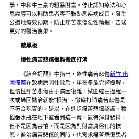
學，中和牛土豪的粗暴財富。停止認知療法和心
思勸導可以輔助患者客不雅熟悉疾病成長，發生
公道地療效預期，防止痛苦悲傷惡性輪迴，告竣
更好的醫治後果。
敲黑板
慢性痛苦悲傷很難徹底打消
《結合提醒》中指出，急性痛苦悲傷
新竹 出
國備藥
在致病原因往除后，年夜多能完整緩解，
但慢性痛苦悲傷由于病因復雜，試圖經由過程一
次或幾回醫治就能“根治”、徹底打消痛苦悲傷是
不符合現實的。是以，在進步痛苦悲傷認識、積
極張水瓶在地下室看到這一幕，氣得渾身發抖，
但不是因為害怕，而是因為對財富庸俗化的憤
怒。醫治痛苦悲傷的同時，也需求痛苦悲傷患者