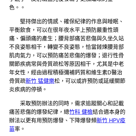
色。。
堅持傑出的情感、確保紀律的作息與睡眠、
平衡飲食，可以在很年夜水平上預防嚴重性頭
痛、偏頭痛的產生；腰背部痛苦悲傷與久坐久站
不良姿態相干，轉變不良姿態，恰當錘煉腰背部
肌肉氣力，可以預防痛苦悲傷的爆發；退行性骨
關節疾病常與骨質疏松等原因相干，尤其是中老
年女性，經由過程積極彌補鈣質和維生素D醫治
骨質疏
新竹 猛健樂
松，可以或許預防或延緩關節
炎疾病的停頓。
采取預防辦法的同時，需求追蹤關心和記載
痛苦悲傷的爆發紀律，總
竹科 健檢
結合適本身的
辦法以更有用預防爆發、下降爆發頻
新竹 HPV疫
苗
率。