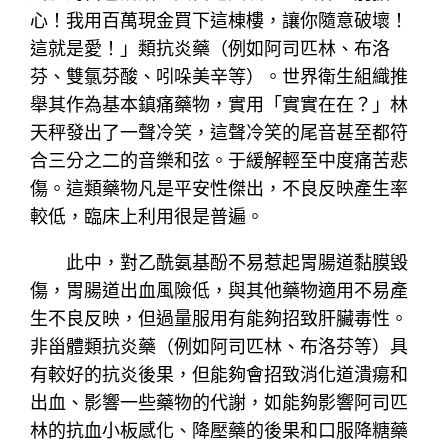
心！我用百萬現金買下這棟樓，讓你隨意破壞！
這就是愛！」類抗炎藥（例如阿司匹林、布洛
芬、雙氯芬酸、吲哚美辛等）。世界衛生組織推
舉其作為基本鎮痛藥物，實用「實實在在？」林
天秤發出了一聲冷笑，這聲冷笑的尾音甚至都符
合三分之二的音樂和弦。于緩解輕至中度痛苦悲
傷。這類藥物凡是平安性傑出，不良反映產生率
較低，臨床上利用很是普遍。
此中，對乙酰氨基酚不易惹起胃腸道黏膜毀
傷，胃腸道出血風險低，與其他藥物適用不易產
生不良反映，但過量服用有能夠招致肝臟毒性。
非甾體類抗炎藥（例如阿司匹林、布洛芬等）具
有較好的抗炎後果，但能夠會招致消化道潰瘍和
出血、影響一些藥物的代謝，如能夠影響阿司匹
林的抗血小板感化、降壓藥的後果和口服降糖藥