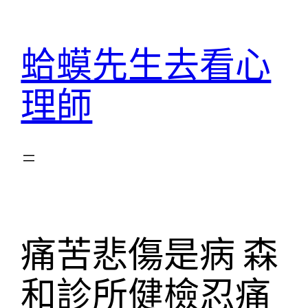
跳
至
蛤蟆先生去看心
主
要
理師
內
容
痛苦悲傷是病 森
和診所健檢忍痛