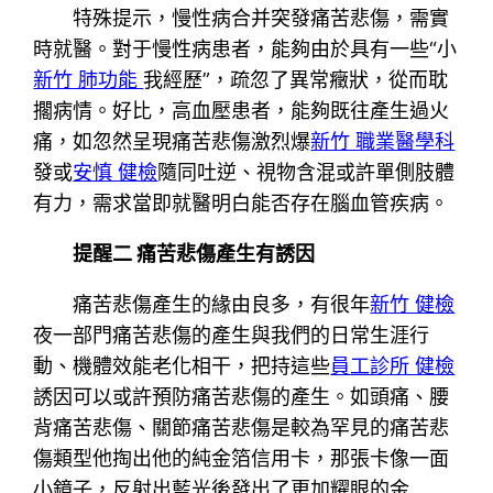
特殊提示，慢性病合并突發痛苦悲傷，需實
時就醫。對于慢性病患者，能夠由於具有一些“小
新竹 肺功能
我經歷”，疏忽了異常癥狀，從而耽
擱病情。好比，高血壓患者，能夠既往產生過火
痛，如忽然呈現痛苦悲傷激烈爆
新竹 職業醫學科
發或
安慎 健檢
隨同吐逆、視物含混或許單側肢體
有力，需求當即就醫明白能否存在腦血管疾病。
提醒二 痛苦悲傷產生有誘因
痛苦悲傷產生的緣由良多，有很年
新竹 健檢
夜一部門痛苦悲傷的產生與我們的日常生涯行
動、機體效能老化相干，把持這些
員工診所 健檢
誘因可以或許預防痛苦悲傷的產生。如頭痛、腰
背痛苦悲傷、關節痛苦悲傷是較為罕見的痛苦悲
傷類型他掏出他的純金箔信用卡，那張卡像一面
小鏡子，反射出藍光後發出了更加耀眼的金