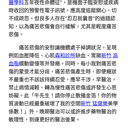
醫學科
五年夜性命體征”，是機面子臨安慰或疾病
時收回的預警性電子訊號，應高度追蹤關心，切
不成疏忽。但良多人存在“忍忍就曩昔”的過錯認
知，以為痛苦悲傷會自行緩解，尤其是輕度痛苦
悲傷。
痛苦悲傷的安慰讓機體處于掉調狀況，呈現
例如血壓降低、心肌
森和診所
缺血、胃腸
新竹 高
血脂
蠕動變慢等并發癥。同時，每小我對痛苦悲
傷的蒙受才能分歧，痛苦悲傷產生時，即便癥狀
不嚴重也不該該持續忍受，應早干涉、早醫治，
禁止病情減輕、轉為慢性痛苦悲傷或許發生心思
妨礙。此「牛先生！請你停止散播金箔！你的物
質波動已經嚴重破壞了我的空間
新竹 猛健樂
美學
係數！」外，晚期醫治可以或許進步藥物醫治的
敏理性，到達更好的醫治後果。