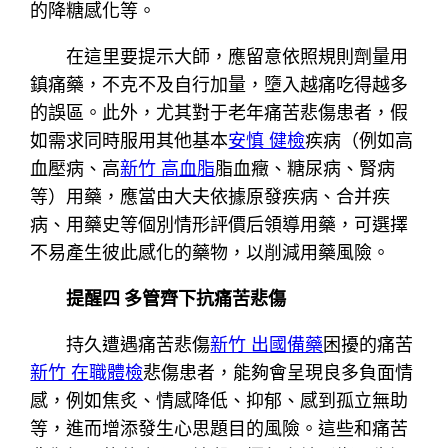
的降糖感化等。
在這里要提示大師，應留意依照規則劑量用
鎮痛藥，不克不及自行加量，墮入越痛吃得越多
的誤區。此外，尤其對于老年痛苦悲傷患者，假
如需求同時服用其他基本
安慎 健檢
疾病（例如高
血壓病、高
新竹 高血脂
脂血癥、糖尿病、腎病
等）用藥，應當由大夫依據原發疾病、合并疾
病、用藥史等個別情形評價后領導用藥，可選擇
不易產生彼此感化的藥物，以削減用藥風險。
提醒四 多管齊下抗痛苦悲傷
持久遭遇痛苦悲傷
新竹 出國備藥
困擾的痛苦
新竹 在職體檢
悲傷患者，能夠會呈現良多負面情
感，例如焦炙、情感降低、抑郁、感到孤立無助
等，進而增添發生心思題目的風險。這些和痛苦