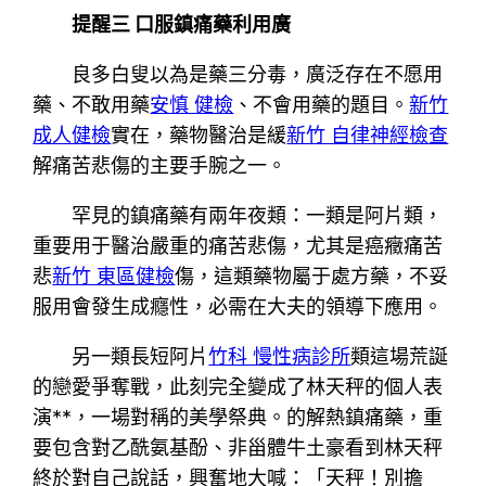
提醒三 口服鎮痛藥利用廣
良多白叟以為是藥三分毒，廣泛存在不愿用
藥、不敢用藥
安慎 健檢
、不會用藥的題目。
新竹
成人健檢
實在，藥物醫治是緩
新竹 自律神經檢查
解痛苦悲傷的主要手腕之一。
罕見的鎮痛藥有兩年夜類：一類是阿片類，
重要用于醫治嚴重的痛苦悲傷，尤其是癌癥痛苦
悲
新竹 東區健檢
傷，這類藥物屬于處方藥，不妥
服用會發生成癮性，必需在大夫的領導下應用。
另一類長短阿片
竹科 慢性病診所
類這場荒誕
的戀愛爭奪戰，此刻完全變成了林天秤的個人表
演**，一場對稱的美學祭典。的解熱鎮痛藥，重
要包含對乙酰氨基酚、非甾體牛土豪看到林天秤
終於對自己說話，興奮地大喊：「天秤！別擔