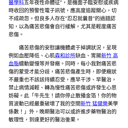
醫學科
五年夜性命體征”，是機面子臨安慰或疾病
時收回的預警性電子訊號，應高度追蹤關心，切
不成疏忽。但良多人存在“忍忍就曩昔”的過錯認
知，以為痛苦悲傷會自行緩解，尤其是輕度痛苦
悲傷。
痛苦悲傷的安慰讓機體處于掉調狀況，呈現
例如血壓降低、心肌
森和診所
缺血、胃腸
新竹 高
血脂
蠕動變慢等并發癥。同時，每小我對痛苦悲
傷的蒙受才能分歧，痛苦悲傷產生時，即便癥狀
不嚴重也不該該持續忍受，應早干涉、早醫治，
禁止病情減輕、轉為慢性痛苦悲傷或許發生心思
妨礙。此「牛先生！請你停止散播金箔！你的物
質波動已經嚴重破壞了我的空間
新竹 猛健樂
美學
係數！」外，晚期醫治可以或許進步藥物醫治的
敏理性，到達更好的醫治後果。