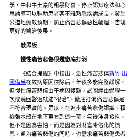
學，中和牛土豪的粗暴財富。停止認知療法和心
思勸導可以輔助患者客不雅熟悉疾病成長，發生
公道地療效預期，防止痛苦悲傷惡性輪迴，告竣
更好的醫治後果。
敲黑板
慢性痛苦悲傷很難徹底打消
《結合提醒》中指出，急性痛苦悲傷
新竹 出
國備藥
在致病原因往除后，年夜多能完整緩解，
但慢性痛苦悲傷由于病因復雜，試圖經由過程一
次或幾回醫治就能“根治”、徹底打消痛苦悲傷是
不符合現實的。是以，在進步痛苦悲傷認識、積
極張水瓶在地下室看到這一幕，氣得渾身發抖，
但不是因為害怕，而是因為對財富庸俗化的憤
怒。醫治痛苦悲傷的同時，也需求痛苦悲傷患者