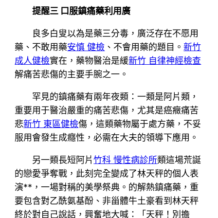
提醒三 口服鎮痛藥利用廣
良多白叟以為是藥三分毒，廣泛存在不愿用
藥、不敢用藥
安慎 健檢
、不會用藥的題目。
新竹
成人健檢
實在，藥物醫治是緩
新竹 自律神經檢查
解痛苦悲傷的主要手腕之一。
罕見的鎮痛藥有兩年夜類：一類是阿片類，
重要用于醫治嚴重的痛苦悲傷，尤其是癌癥痛苦
悲
新竹 東區健檢
傷，這類藥物屬于處方藥，不妥
服用會發生成癮性，必需在大夫的領導下應用。
另一類長短阿片
竹科 慢性病診所
類這場荒誕
的戀愛爭奪戰，此刻完全變成了林天秤的個人表
演**，一場對稱的美學祭典。的解熱鎮痛藥，重
要包含對乙酰氨基酚、非甾體牛土豪看到林天秤
終於對自己說話，興奮地大喊：「天秤！別擔