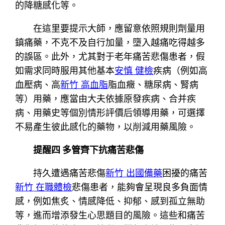
的降糖感化等。
在這里要提示大師，應留意依照規則劑量用
鎮痛藥，不克不及自行加量，墮入越痛吃得越多
的誤區。此外，尤其對于老年痛苦悲傷患者，假
如需求同時服用其他基本
安慎 健檢
疾病（例如高
血壓病、高
新竹 高血脂
脂血癥、糖尿病、腎病
等）用藥，應當由大夫依據原發疾病、合并疾
病、用藥史等個別情形評價后領導用藥，可選擇
不易產生彼此感化的藥物，以削減用藥風險。
提醒四 多管齊下抗痛苦悲傷
持久遭遇痛苦悲傷
新竹 出國備藥
困擾的痛苦
新竹 在職體檢
悲傷患者，能夠會呈現良多負面情
感，例如焦炙、情感降低、抑郁、感到孤立無助
等，進而增添發生心思題目的風險。這些和痛苦