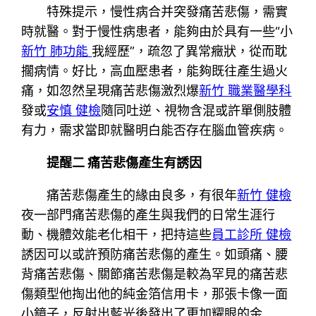
特殊提示，慢性病合并突發痛苦悲傷，需實
時就醫。對于慢性病患者，能夠由於具有一些“小
新竹 肺功能
我經歷”，疏忽了異常癥狀，從而耽
擱病情。好比，高血壓患者，能夠既往產生過火
痛，如忽然呈現痛苦悲傷激烈爆
新竹 職業醫學科
發或
安慎 健檢
隨同吐逆、視物含混或許單側肢體
有力，需求當即就醫明白能否存在腦血管疾病。
提醒二 痛苦悲傷產生有誘因
痛苦悲傷產生的緣由良多，有很年
新竹 健檢
夜一部門痛苦悲傷的產生與我們的日常生涯行
動、機體效能老化相干，把持這些
員工診所 健檢
誘因可以或許預防痛苦悲傷的產生。如頭痛、腰
背痛苦悲傷、關節痛苦悲傷是較為罕見的痛苦悲
傷類型他掏出他的純金箔信用卡，那張卡像一面
小鏡子，反射出藍光後發出了更加耀眼的金