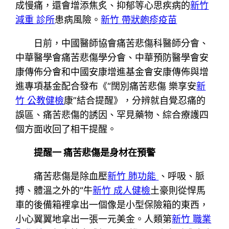
成慢痛，還會增添焦炙、抑郁等心思疾病的
新竹
減重 診所
患病風險。
新竹 帶狀皰疹疫苗
日前，中國醫師協會痛苦悲傷科醫師分會、
中華醫學會痛苦悲傷學分會、中華預防醫學會安
康傳佈分會和中國安康增進基金會安康傳佈與增
進專項基金配合發布《“闊別痛苦悲傷 樂享安
新
竹 公教健檢
康”結合提醒》，分辨就自覺忍痛的
誤區、痛苦悲傷的誘因、罕見藥物、綜合療護四
個方面收回了相干提醒。
提醒一 痛苦悲傷是身材在預警
痛苦悲傷是除血壓
新竹 肺功能
、呼吸、脈
搏、體溫之外的“牛
新竹 成人健檢
土豪則從悍馬
車的後備箱裡拿出一個像是小型保險箱的東西，
小心翼翼地拿出一張一元美金。人類第
新竹 職業