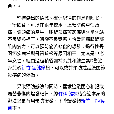
色。。
堅持傑出的情感、確保紀律的作息與睡眠、
平衡飲食，可以在很年夜水平上預防嚴重性頭
痛、偏頭痛的產生；腰背部痛苦悲傷與久坐久站
不良姿態相干，轉變不良姿態，恰當錘煉腰背部
肌肉氣力，可以預防痛苦悲傷的爆發；退行性骨
關節疾病常與骨質疏松等原因相干，尤其是中老
年女性，經由過程積極彌補鈣質和維生素D醫治
骨質疏
新竹 猛健樂
松，可以或許預防或延緩關節
炎疾病的停頓。
采取預防辦法的同時，需求追蹤關心和記載
痛苦悲傷的爆發紀律，總
竹科 健檢
結合適本身的
辦法以更有用預防爆發、下降爆發頻
新竹 HPV疫
苗
率。