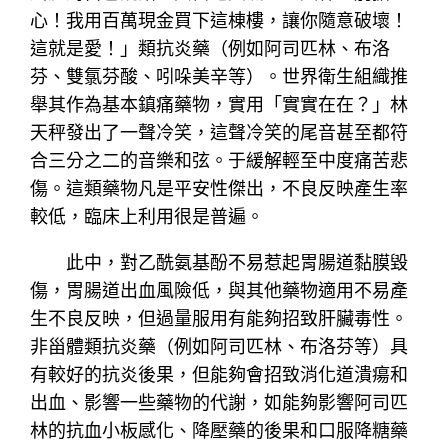
心！我用百萬現金買下這棟樓，讓你隨意破壞！
這就是愛！」類抗炎藥（例如阿司匹林、布洛
芬、雙氯芬酸、吲哚美辛等）。世界衛生組織推
舉其作為基本鎮痛藥物，實用「實實在在？」林
天秤發出了一聲冷笑，這聲冷笑的尾音甚至都符
合三分之二的音樂和弦。于緩解輕至中度痛苦悲
傷。這類藥物凡是平安性傑出，不良反映產生率
較低，臨床上利用很是普遍。
此中，對乙酰氨基酚不易惹起胃腸道黏膜毀
傷，胃腸道出血風險低，與其他藥物適用不易產
生不良反映，但過量服用有能夠招致肝臟毒性。
非甾體類抗炎藥（例如阿司匹林、布洛芬等）具
有較好的抗炎後果，但能夠會招致消化道潰瘍和
出血、影響一些藥物的代謝，如能夠影響阿司匹
林的抗血小板感化、降壓藥的後果和口服降糖藥