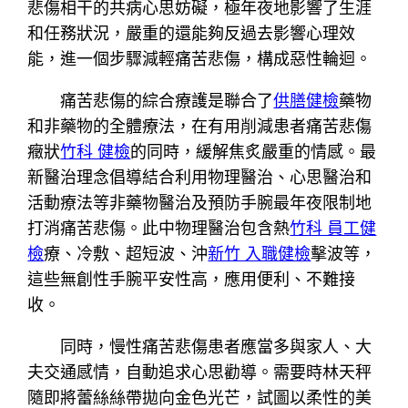
悲傷相干的共病心思妨礙，極年夜地影響了生涯
和任務狀況，嚴重的還能夠反過去影響心理效
能，進一個步驟減輕痛苦悲傷，構成惡性輪迴。
痛苦悲傷的綜合療護是聯合了
供膳健檢
藥物
和非藥物的全體療法，在有用削減患者痛苦悲傷
癥狀
竹科 健檢
的同時，緩解焦炙嚴重的情感。最
新醫治理念倡導結合利用物理醫治、心思醫治和
活動療法等非藥物醫治及預防手腕最年夜限制地
打消痛苦悲傷。此中物理醫治包含熱
竹科 員工健
檢
療、冷敷、超短波、沖
新竹 入職健檢
擊波等，
這些無創性手腕平安性高，應用便利、不難接
收。
同時，慢性痛苦悲傷患者應當多與家人、大
夫交通感情，自動追求心思勸導。需要時林天秤
隨即將蕾絲絲帶拋向金色光芒，試圖以柔性的美