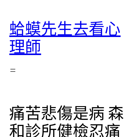
跳
至
蛤蟆先生去看心
主
要
理師
內
容
痛苦悲傷是病 森
和診所健檢忍痛