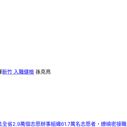
輝
新竹 入職健檢
孫克亮
北全省2.9萬個志愿辦事組織61.7萬名志愿者，繚繞密