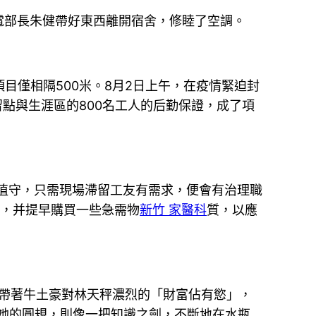
電部長朱健帶好東西離開宿舍，修睦了空調。
項目僅相隔500米。8月2日上午，在疫情緊迫封
點與生涯區的800名工人的后勤保證，成了項
值守，只需現場滯留工友有需求，便會有治理職
冊，并提早購買一些急需物
新竹 家醫科
質，以應
，帶著牛土豪對林天秤濃烈的「財富佔有慾」，
而她的圓規，則像一把知識之劍，不斷地在水瓶