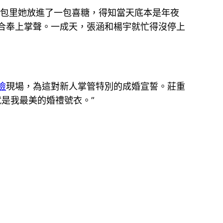
菜包里她放進了一包喜糖，得知當天底本是年夜
合奉上掌聲。一成天，張涵和楊宇就忙得沒停上
檢
現場，為這對新人掌管特別的成婚宣誓。莊重
就是我最美的婚禮號衣。”