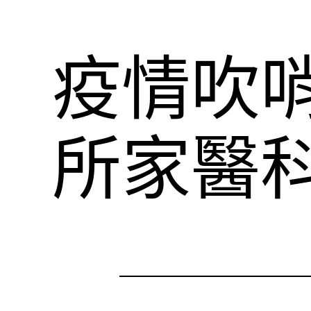
疫情吹
所家醫