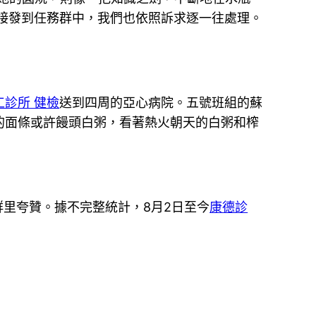
接發到任務群中，我們也依照訴求逐一往處理。
工診所 健檢
送到四周的亞心病院。五號班組的蘇
的面條或許饅頭白粥，看著熱火朝天的白粥和榨
群里夸贊。據不完整統計，8月2日至今
康德診