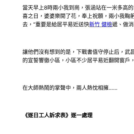
當天早上8時兩小我到崗，張涵站在一米多高
喜之日，婆婆樂開了花，奉上祝願，兩小我鞠
去，“重要是給居平易近送快
新竹 健檢
遞、做消
讓他們沒有想到的是，下戰書值守停止后，武
的宣誓響徹小區，小區不少居平易近翻開窗戶，
在大師熱鬧的掌聲中，兩人熱忱相擁……
《逐日工人訴求表》逐一處理