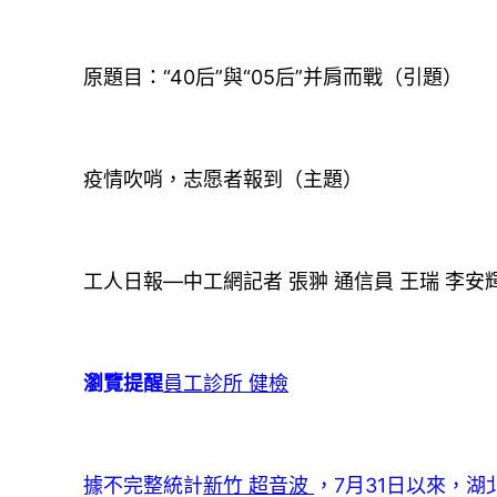
原題目：“40后”與“05后”并肩而戰（引題）
疫情吹哨，志愿者報到（主題）
工人日報—中工網記者 張翀 通信員 王瑞 李安
瀏覽提醒
員工診所 健檢
據不完整統計
新竹 超音波
，7月31日以來，湖