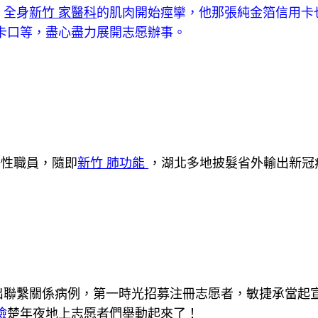
，全身
新竹 家醫科
的肌肉開始痙攣，他那張純金箔信用卡
卡口等，盡心盡力展開志愿辦事。
陽性職員，隨即
新竹 肺功能
，湖北多地披髮省外輸出新冠
出聯繫關係病例，第一時光招募注冊志愿者，敏捷承當起
檢
楚年夜地上志愿者們舉動起來了！