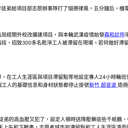
工李徒弟給項目部志愿辦事隊打了個德律風。五分鐘后，機
航局經開外校改擴建項目，與本輪武漢疫情始發
森和診所
段，招致300多名乾淨工人被滯留在現場。若何做好滯留
隊，在工人生涯區與項目滯留點等地設定專人24小時輪班
個工人的基礎信息和身材狀態都停止掛號
新竹 超音波
造
“李徒弟的高血壓又犯了，設定人頓時送降壓藥這些千紙鶴
天天上午和下戰書，志愿者城市到滯留點和工人生涯區清