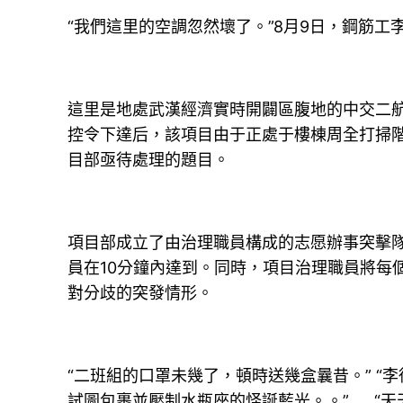
“我們這里的空調忽然壞了。”8月9日，鋼筋
這里是地處武漢經濟實時開闢區腹地的中交二
控令下達后，該項目由于正處于樓棟周全打掃階
目部亟待處理的題目。
項目部成立了由治理職員構成的志愿辦事突擊
員在10分鐘內達到。同時，項目治理職員將每
對分歧的突發情形。
“二班組的口罩未幾了，頓時送幾盒曩昔。” 
試圖包裹並壓制水瓶座的怪誕藍光。。”……“