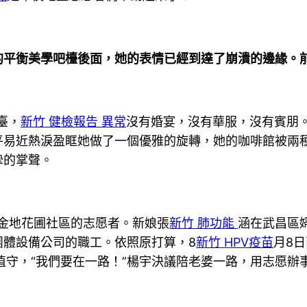
的平衡美學吧檯後面，她的表情已經到達了崩潰的邊緣。
臺，
新竹 健檢報告 異常
沒有婚宴，沒有華服，沒有賓朋
平易近熱淚盈眶她做了一個優雅的旋轉，她的咖啡館被兩
摯的掌聲。
是金地花圃社區的志愿者。新娘張
新竹 肺功能
涵在武昌區
團體設備公司的職工。依照原打算，8
新竹 HPV疫苗
月8
值守，“我們要在一路！”楊宇決議陪老婆一路，用志愿辦