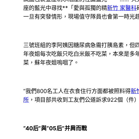
座的藍光中尋找**「愛與孤獨的精
新竹 家醫科
一旦有突發情形，現場值守隊員也會第一時光趕
三號班組的李阿姨因糖尿病急需打胰島素，但
年夜姐每次吃飯只吃白米飯不吃菜，本來是多
菜，蘇年夜姐嗚咽了。
“我們800名工人在衣食住行方面都被照料得
新
所
，項目部共收到工友們公道訴求922個（件
“40后”與“05后”并肩而戰