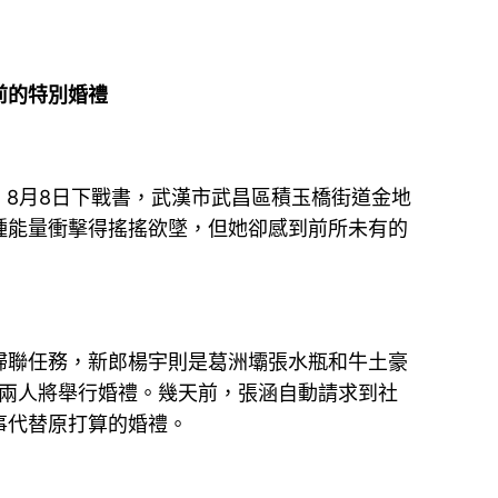
前的特別婚禮
。8月8日下戰書，武漢市武昌區積玉橋街道金地
種能量衝擊得搖搖欲墜，但她卻感到前所未有的
婦聯任務，新郎楊宇則是葛洲壩張水瓶和牛土豪
日兩人將舉行婚禮。幾天前，張涵自動請求到社
事代替原打算的婚禮。