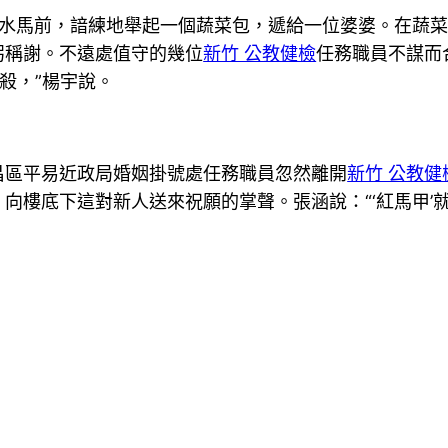
的水馬前，諳練地舉起一個蔬菜包，遞給一位婆婆。在蔬
躬稱謝。不遠處值守的幾位
新竹 公教健檢
任務職員不謀而
殺，”楊宇說。
昌區平易近政局婚姻掛號處任務職員忽然離開
新竹 公教健
向樓底下這對新人送來祝願的掌聲。張涵說：“‘紅馬甲’