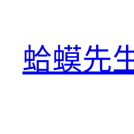
跳
至
主
要
內
蛤蟆先
容