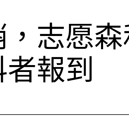
哨，志愿森
科者報到