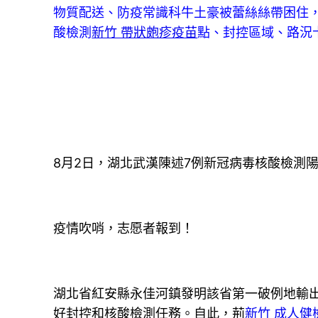
物質配送、防疫常識科牛土豪被蕾絲絲帶困住
酸檢測
新竹 帶狀皰疹疫苗
點、封控區域、路況
8月2日，湖北武漢陳述7例新冠病毒核酸檢測
疫情吹哨，志愿者報到！
湖北省紅安縣永佳河鎮發明該省第一破例地輸
好封控和核酸檢測任務。自此，荊
新竹 成人健