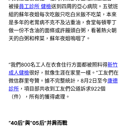
被接
員工診所 健檢
送到四周的亞心病院。五號班
組的蘇年夜姐每次吃飯只吃白米飯不吃菜，本來
是多年的老胃病不克不及沾重油，食堂每頓零丁
做一份不含油的面條或許饅頭白粥，看著熱火朝
天的白粥和榨菜，蘇年夜姐嗚咽了。
“我們800名工人在衣食住行方面都被照料得
新竹
成人健檢
很好，就像生涯在家里一樣。”工友們在
微信群里夸贊。據不完整統計，8月2日至今
康德
診所
，項目部共收到工友們公道訴求922個
（件），所有的獲得處理。
“40后”與“05后”并肩而戰