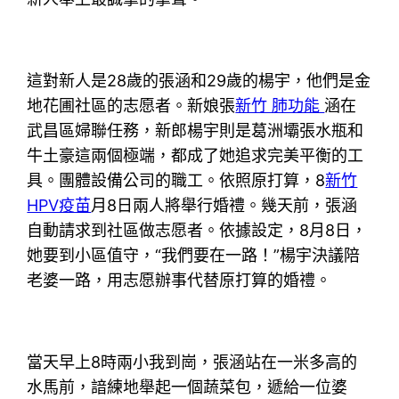
這對新人是28歲的張涵和29歲的楊宇，他們是金
地花圃社區的志愿者。新娘張
新竹 肺功能
涵在
武昌區婦聯任務，新郎楊宇則是葛洲壩張水瓶和
牛土豪這兩個極端，都成了她追求完美平衡的工
具。團體設備公司的職工。依照原打算，8
新竹
HPV疫苗
月8日兩人將舉行婚禮。幾天前，張涵
自動請求到社區做志愿者。依據設定，8月8日，
她要到小區值守，“我們要在一路！”楊宇決議陪
老婆一路，用志愿辦事代替原打算的婚禮。
當天早上8時兩小我到崗，張涵站在一米多高的
水馬前，諳練地舉起一個蔬菜包，遞給一位婆