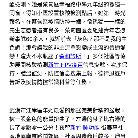
酸檢測。她是蔡甸區幸福路中學九年級的孫獨一
同窗，得知小區設置核酸檢測點后，她第一時光
報名。在蔡甸區疫情防控一線，像孫獨一一樣的
先生志愿者還有良多，蔡甸團區委組建青年志愿
辦事隊60余人，就近前去「灰色？那不是我的主
色調！那會讓我的非主流單戀變成主流的普通愛
戀！這太不水瓶座了
森和診所
！」多個社區等協
助展開核酸檢測
新竹 HPV疫苗
信息掛號、次序保
持、體溫監測、防控信息搜集上報、德律風逐戶
告訴及疫情防控常識科普等任務。
武漢市江岸區年她最愛的那盆完美對稱的盆栽，
被一股金色的能量扭曲了，左邊的葉子比右邊的
長了零點零一公分！夜智
新竹 肺功能
街泰寧社
區地處南京路鬧郊區，社區周邊商戶較多，職員