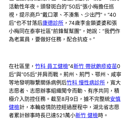
活動性年夜。頭發斑白的“50后”張小梅擔任巡
視，提示商戶“戴口罩、不湊集、少出門”。“40
后”也不甘落后
康德診所
，74歲李金鎖婆婆和張
小梅同在泰寧社區“前鋒幫幫團”，她說：“我們作
為老黨員，要做好任務，配合抗疫。”
在社區里，
竹科 員工健檢
“4
新竹 帶狀皰疹疫苗
0
后”與“05后”并肩而戰。荊州、荊門、鄂州、咸寧
等地發明聯繫關係病例后
竹科 慢性病診所
，寬大
志愿者、志愿辦事組織聞令而動、有序共同，積
極介入防控任務。截至8月9日，據不完整統
安慎
健檢
計，本輪疫情防控經過歷程中，湖北省志愿
者累計辦事時長已達521萬小
新竹 健檢
時。