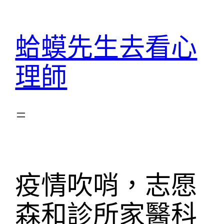
跳
至
蛤蟆先生去看心
主
要
理師
內
容
疫情吹哨，志愿
森和診所家醫科