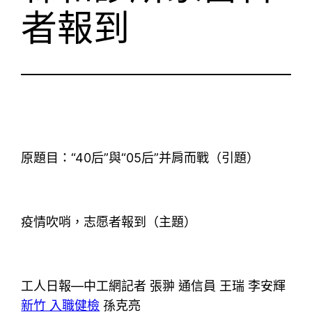
者報到
原題目：“40后”與“05后”并肩而戰（引題）
疫情吹哨，志愿者報到（主題）
工人日報—中工網記者 張翀 通信員 王瑞 李安輝
新竹 入職健檢
孫克亮