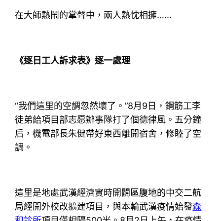
在大師熱鬧的掌聲中，兩人熱忱相擁……
《逐日工人訴求表》逐一處理
“我們這里的空調忽然壞了。”8月9日，鋼筋工李
徒弟給項目部志愿辦事隊打了個德律風。五分鐘
后，機電部長朱健帶好東西離開宿舍，修睦了空
調。
這里是地處武漢經濟實時開闢區腹地的中交二航
局經開外校改擴建項目，與本輪武漢疫情始發
森
和診所
項目僅相隔500米。8月2日上午，在疫情