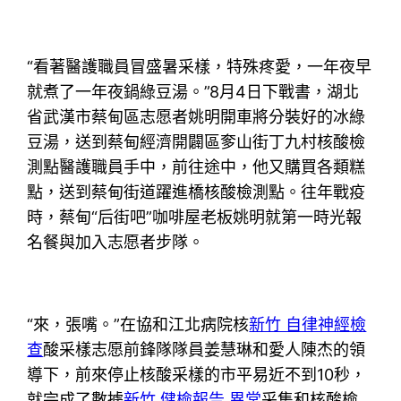
“看著醫護職員冒盛暑采樣，特殊疼愛，一年夜早
就煮了一年夜鍋綠豆湯。”8月4日下戰書，湖北
省武漢市蔡甸區志愿者姚明開車將分裝好的冰綠
豆湯，送到蔡甸經濟開闢區奓山街丁九村核酸檢
測點醫護職員手中，前往途中，他又購買各類糕
點，送到蔡甸街道躍進橋核酸檢測點。往年戰疫
時，蔡甸“后街吧”咖啡屋老板姚明就第一時光報
名餐與加入志愿者步隊。
“來，張嘴。”在協和江北病院核
新竹 自律神經檢
查
酸采樣志愿前鋒隊隊員姜慧琳和愛人陳杰的領
導下，前來停止核酸采樣的市平易近不到10秒，
就完成了數據
新竹 健檢報告 異常
采集和核酸檢