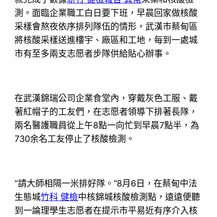
測。面臨企業職工白日要下班，早晨回家做核酸
采樣會熬夜依序排列隊伍的情形，武漢市蔡甸區
將核酸采樣送進樓宇、廠區和工地，每到一處城
市有至多兩支志愿者步隊供給貼心辦事。
在武漢錦瑞公司企業食堂內，穿戴灰色工服、戴
著紅帽子的工友們，在志愿者領導下排著長隊，
兩名醫護職員從上午8點一向忙到早晨7點半，為
730余名工友停止了核酸檢測。
“請大師相隔一米排好隊。”8月6日，在蔡甸中法
生態城
竹科 健檢
中核錦城核酸檢測點，遠遠便聽
到一論理學生志愿者在提示市平易近有序介入核