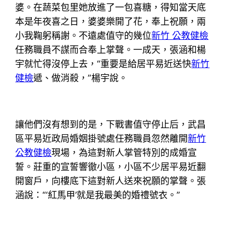
婆。在蔬菜包里她放進了一包喜糖，得知當天底
本是年夜喜之日，婆婆樂開了花，奉上祝願，兩
小我鞠躬稱謝。不遠處值守的幾位
新竹 公教健檢
任務職員不謀而合奉上掌聲。一成天，張涵和楊
宇就忙得沒停上去，“重要是給居平易近送快
新竹
健檢
遞、做消殺，”楊宇說。
讓他們沒有想到的是，下戰書值守停止后，武昌
區平易近政局婚姻掛號處任務職員忽然離開
新竹
公教健檢
現場，為這對新人掌管特別的成婚宣
誓。莊重的宣誓響徹小區，小區不少居平易近翻
開窗戶，向樓底下這對新人送來祝願的掌聲。張
涵說：“‘紅馬甲’就是我最美的婚禮號衣。”