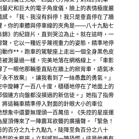
測量尺和巨大的電子角度儀，臉上的表情極度嚴
械感。「我、我沒有斜停！我只是垂直停在了牆
裡，你的車體與停車線的夾角是——八十九點七
集錦》的紀錄片，直到哭泣為止。就在這時，一
擦聲，它以一種近乎蔑視重力的姿態，精準地停
動作**。跑車的駕駛座上走出一個全身黑色皮
是被測量過一樣，完美地落在網格線上。「車影
掃了一眼他那輛垂直貼在牆上的掀背車，語氣冰
『永不放棄』，讓我看到了一絲愚蠢的勇氣。」
空中旋轉了一百八十度，穩穩地停在了地面上的
那個連方向盤都沒摸過的新信徒。」她指了指旁
，將這輛車精準停入對面的針眼大小的車位
他想象中還要無理頭一百萬倍。《失控的星座運
為屋頂傳來了一陣震耳欲聾的廣播聲。「緊急！
日的百分之九十九點九，陡降至負百分之八十
典型的水瓶座，立刻感到一陣恐慌，這是他患有