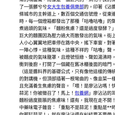
了一張髒兮兮
女大生包養俱樂部
的，印著《沾
條城市的主幹道上，數百個交通信號燈，從東
時，每一個燈箱都發出了那種「咕嚕咕嚕」的
煮過頭的氣味。「麵粉焦慮？還是過度發酵？
巨大的麵團因為壓力過大而散發出的氣味。街
人小心翼翼地把車停在路中央，搖下車窗，對
一陣心悸。這種氣味，這種不祥的「咕嚕」聲
被麵皮的氣味籠罩，且燈號恒綠、聲如湯沸時
衝到後廚，打開了一個藏在舊冰櫃後面的暗門
（這是醬料界的基礎公式，只有像他這樣的傳
的對講機，但頂部插著一根彎曲的、像韭菜一
且充滿養生焦慮的聲音。「喂！是廖沾沾嗎！快
蒜泥！你被徵召了！馬上！
包養網
」廖沾沾的
麵粉過度膨脹的焦慮味！還有，我現在走不開！
中藥味電子雜音：「重點不是蒜泥！重點是**
你那缸蒜泥！」就在廖沾沾還在糾結要不要帶