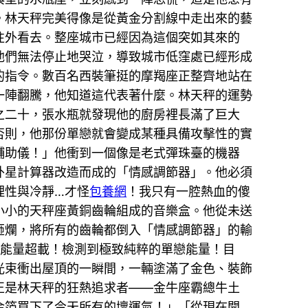
。林天秤完美得像是從黃金分割線中走出來的藝
往外看去。整座城市已經因為這個突如其來的
他們無法停止地哭泣，導致城市低窪處已經形成
的指令。數百名西裝筆挺的摩羯座正整齊地站在
一陣翻騰，他知道這代表著什麼。林天秤的運勢
之二十，張水瓶就發現他的廚房裡長滿了巨大
否則，他那份單戀就會變成某種具備攻擊性的實
輔助儀！」他衝到一個像是老式彈珠臺的機器
外星計算器改造而成的「情感調節器」。他必須
理性與冷靜…才怪
包養網
！我只有一腔熱血的傻
小小的天秤座黃銅齒輪組成的音樂盒。他從未送
砸爛，將所有的齒輪都倒入「情感調節器」的輸
「能量超載！檢測到極致純粹的單戀能量！目
光束衝出屋頂的一瞬間，一輛塗滿了金色、裝飾
正是林天秤的狂熱追求者——金牛座霸總牛土
金箔買下了今天所有的壞運氣！」「從現在開