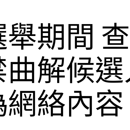
舉期間 
禁曲解候選
偽網絡內容