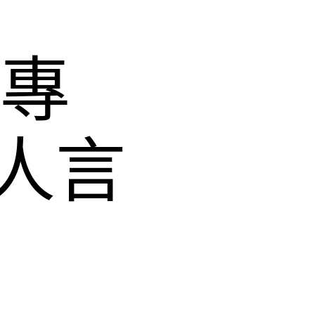
查專
人言