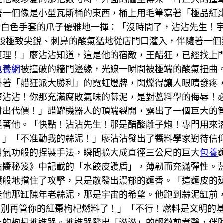
著一個像是小型瓦斯桶的東西，桶上用毛筆寫著「極品紅
戴著白色手套的爪子優雅地一揮：「沒時間了，沾沾先生！
股極致尖銳、刺鼻的酸氣猛地從店門口灌入，伴隨著一個
真理！」廖沾沾知道，這是他的宿敵，王醋狂，已經找上
包養網
被撞破的牆門邊緣，光線一瞬間被極端的酸氣扭曲
掛著「醋狂派大勝利」的霓虹燈牌，閃爍得讓人眼睛發疼
廖沾沾！你那充滿腐敗氣味的蒜泥，是對醬料學的侮辱！
出代價！」醋罐機器人的頂端裂開，露出了一個巨大的管口
促著他。「快點！沾沾先生！那是醋酸離子炮！專門用來
！」「不准動我的蒜泥！」廖沾沾發出了醬料學家對待信
用氣功般的捏製手法，瞬間擴大成直徑三公尺的巨大
包養
沾醬秘笈》中記載的「水餃皮護盾」，薄韌而充滿彈性。
般地擋住了攻擊，只是散發出濃郁的麵香。「這麵皮的延展
走他那缸陳年老蒜泥，那是宇宙的希望。他跑到蒜泥缸前
跑！別再管你的紅棗枸杞燃料了！」「不行！燃料是文明的
上的枸杞推進器。推進器發出「滋滋」的輕微煎煮聲，伴