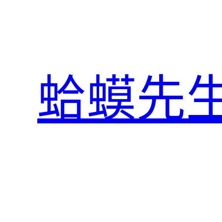
跳
至
主
要
內
蛤蟆先
容