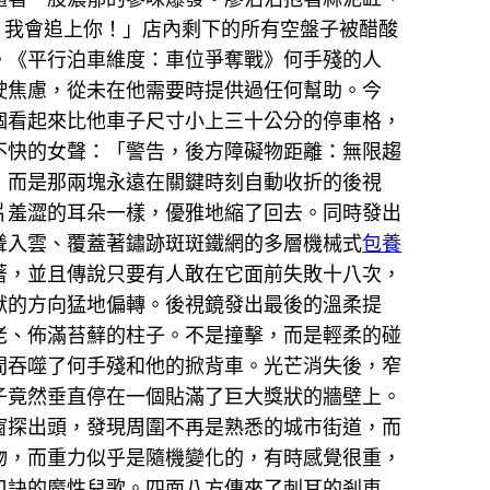
！我會追上你！」店內剩下的所有空盤子被醋酸
。《平行泊車維度：車位爭奪戰》何手殘的人
駛焦慮，從未在他需要時提供過任何幫助。今
個看起來比他車子尺寸小上三十公分的停車格，
不快的女聲：「警告，後方障礙物距離：無限趨
，而是那兩塊永遠在關鍵時刻自動收折的後視
片羞澀的耳朵一樣，優雅地縮了回去。同時發出
聳入雲、覆蓋著鏽跡斑斑鐵網的多層機械式
包養
著，並且傳說只要有人敢在它面前失敗十八次，
獸的方向猛地偏轉。後視鏡發出最後的溫柔提
老、佈滿苔蘚的柱子。不是撞擊，而是輕柔的碰
間吞噬了何手殘和他的掀背車。光芒消失後，窄
子竟然垂直停在一個貼滿了巨大獎狀的牆壁上。
窗探出頭，發現周圍不再是熟悉的城市街道，而
物，而重力似乎是隨機變化的，有時感覺很重，
口訣的魔性兒歌。四面八方傳來了刺耳的剎車