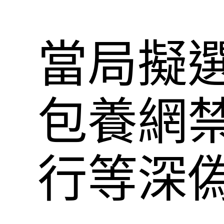
當局擬選
包養網
行等深