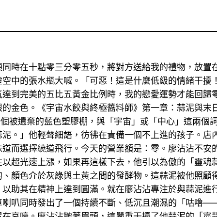
須同時在十點零三分零五秒，將對方送給我的禮物，放置
虛空中的張水瓶大喊。「可惡！這是什麼低級的情緒干擾
氣達到完美的五比五黃金比例時，我的戀愛運勢才能回歸
眼的金色。《宇宙水餃與終極醬料師》第一章：蒜泥與末
一個被遺棄的藍色塑膠棚，與「宇宙」或「中心」這兩個
蒜泥。」他輕聲細語，彷彿在責備一個不上進的孩子。店
味道而選擇繞道飛行。今天的營業額是：零。廖沾沾不安的
在以超光速上漲，如果再這樣下去，他引以為傲的「靈魂
的、顏色介於灰綠與土黃之間的發酵物。這蒜泥被他照顧
*，以助其在精神上達到圓滿。就在廖沾沾專注於與蒜泥
車喇叭同時發出了一個持續不斷、低沉且潮濕的「咕嚕—
胃在哀嚎。廖沾沾皺著眉頭，這嚴重干擾了他蒜泥的「寧