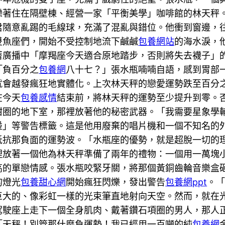
戀著住在隔壁棟、經營一家「平衡美學」咖啡館的林天秤
君隨意亂踢的毛線球，充滿了混亂與錯位。他衝到窗邊，
雙魚座們，開始不受控制地流下鹹鹹
包養網站
的海水淚，
著廣播中「摩羯座今天適合原地踏步，否則將失去襪子」
「負百分之
包養網
八十七？」張水瓶喃喃自語，感到胃部
就會越發瘋狂地實體化。上次林天秤的戀愛運勢跌至百分
在今天
包養感情
結束前，將林天秤的運勢至少提升到零。
甜圈的地下室，那裡放著他的秘密武器。「我需要星象學
碰」等警告標籤。這是他用廢棄的唱片機和一個不知名的
抵抗那負面的運勢波。「水瓶座的優勢，就是超脫一切的
裡放著一個他為林天秤準備了兩年的禮物：一個用一萬塊
高的單戀情感。張水瓶咬緊牙關，將那個黃銅齒輪音樂盒
的燈光
包養甜心網
開始瘋狂閃爍，發出警告
包養網ppt
。
巨大的、像彩虹一樣的光束筆直地射向天空。然而，就在
駕駛座上走下一個全身肌肉、戴著鑽石項圈的男人，那人
「天秤！別管那什麼負運勢！我已經用一百噸的純
包養網