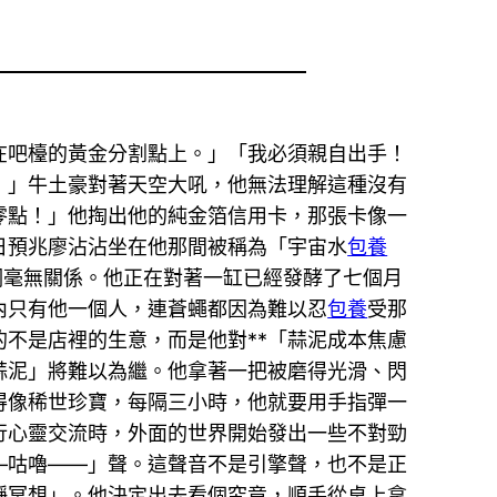
在吧檯的黃金分割點上。」「我必須親自出手！
！」牛土豪對著天空大吼，他無法理解這種沒有
零點！」他掏出他的純金箔信用卡，那張卡像一
日預兆廖沾沾坐在他那間被稱為「宇宙水
包養
詞毫無關係。他正在對著一缸已經發酵了七個月
內只有他一個人，連蒼蠅都因為難以忍
包養
受那
不是店裡的生意，而是他對**「蒜泥成本焦慮
蒜泥」將難以為繼。他拿著一把被磨得光滑、閃
得像稀世珍寶，每隔三小時，他就要用手指彈一
進行心靈交流時，外面的世界開始發出一些不對勁
—咕嚕——」聲。這聲音不是引擎聲，也不是正
靜冥想」。他決定出去看個究竟，順手從桌上拿