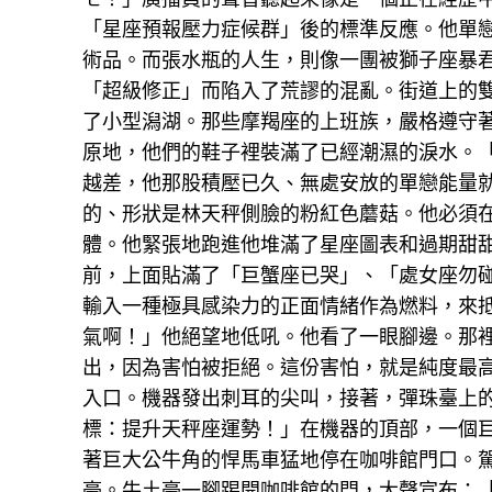
「星座預報壓力症候群」後的標準反應。他單
術品。而張水瓶的人生，則像一團被獅子座暴
「超級修正」而陷入了荒謬的混亂。街道上的
了小型潟湖。那些摩羯座的上班族，嚴格遵守
原地，他們的鞋子裡裝滿了已經潮濕的淚水。
越差，他那股積壓已久、無處安放的單戀能量
的、形狀是林天秤側臉的粉紅色蘑菇。他必須
體。他緊張地跑進他堆滿了星座圖表和過期甜
前，上面貼滿了「巨蟹座已哭」、「處女座勿
輸入一種極具感染力的正面情緒作為燃料，來
氣啊！」他絕望地低吼。他看了一眼腳邊。那
出，因為害怕被拒絕。這份害怕，就是純度最
入口。機器發出刺耳的尖叫，接著，彈珠臺上
標：提升天秤座運勢！」在機器的頂部，一個
著巨大公牛角的悍馬車猛地停在咖啡館門口。
豪。牛土豪一腳踢開咖啡館的門，大聲宣布：