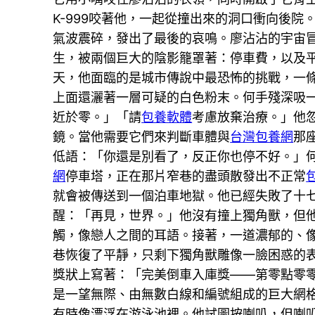
K-999咬著他，一起從撞出來的洞口衝向後
氣波震碎，發出了最後的哀鳴。廖沾沾的宇宙
生，被兩個巨大的陰影籠罩著：停車費，以及
天，他面臨的是城市傳說中最恐怖的挑戰，一
上面還灑著一層可疑的白色粉末。何手殘深吸
近於零。」「請
包養軟體
考慮放棄治療。」他
鏡。當他需要它們來判斷車體與
台灣包養網
那
低語：「你還是別看了，反正你也停不好。」
網
停車塔，正在那片窄巷的盡頭散發出不正常
就會被傳送到一個泊車地獄。他已經失敗了十
醒：「再見，世界。」他沒有撞上獨角獸，但
觸，像戀人之間的耳語。接著，一道濃郁的、
巷恢復了平靜，只剩下獨角獸雕像一臉困惑的
獎狀上寫著：「完美倒車入庫獎——第零點零
是一望無際、由無數白線和編號組成的巨大網
有時像漂浮在游泳池裡。他試圖按喇叭，但喇