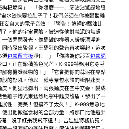
棗枸杞燃料」。「你怎麼——」廖沾沾驚訝地瞪
宇宙水餃快要拉肚子了！我們必須在你被醋酸離
狂妄自大的電子音效：「警告！這裡的醬油比
門了。他的宇宙冒險，被迫從他對蒜泥的焦慮
。一個閃閃發光、像醋罐的機器人緩緩漂浮進
，同時發出警報。王醋狂的聲音再次響起，這次
必須
包養留言板
淨化！」「你將為你那百
包養網
，正在聚積藍色光芒。K-999特務用它穿著
溶解有機發酵物的！」「它會把你的蒜泥在零點
仰般的怒吼。他以一種專業包水餃的極限速度，
麵皮。他猛地擲出，兩張麵皮在空中交疊，變成
藍色離子炮光束猛烈地擊中麵皮護盾，發出了一
性！完美！但撐不了太久！」K-999焦急地
，使出他搬運食材的全部力量，將那口比他還胖
基礎！沒了紅棗我飛不遠！」吉娃娃特務抗議。
隨著一股濃郁的蔘味爆發。廖沾沾抱著蒜泥缸、