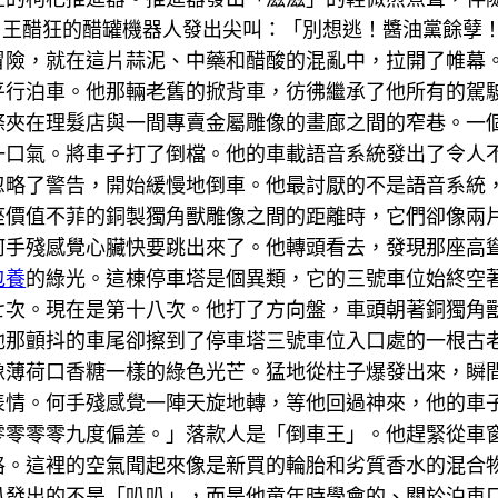
院。王醋狂的醋罐機器人發出尖叫：「別想逃！醬油黨餘孽
冒險，就在這片蒜泥、中藥和醋酸的混亂中，拉開了帷幕
平行泊車。他那輛老舊的掀背車，彷彿繼承了他所有的駕
條夾在理髮店與一間專賣金屬雕像的畫廊之間的窄巷。一
一口氣。將車子打了倒檔。他的車載語音系統發出了令人
忽略了警告，開始緩慢地倒車。他最討厭的不是語音系統
座價值不菲的銅製獨角獸雕像之間的距離時，它們卻像兩
何手殘感覺心臟快要跳出來了。他轉頭看去，發現那座高
包養
的綠光。這棟停車塔是個異類，它的三號車位始終空
七次。現在是第十八次。他打了方向盤，車頭朝著銅獨角
他那顫抖的車尾卻擦到了停車塔三號車位入口處的一根古
像薄荷口香糖一樣的綠色光芒。猛地從柱子爆發出來，瞬
表情。何手殘感覺一陣天旋地轉，等他回過神來，他的車
零零零零九度偏差。」落款人是「倒車王」。他趕緊從車
格。這裡的空氣聞起來像是新買的輪胎和劣質香水的混合
叭發出的不是「叭叭」，而是他童年時學會的、關於泊車