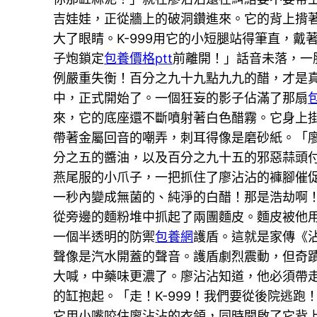
吉娃娃，正從牆上的破洞鑽進來。它的背上揹
大了眼睛。K-999用它的小短腿站得筆直，
子炮鎖定
包養價格ptt
前離開！」話音未落，一
例嚴重失衡！百分之九十九點九九的醋，才是
中，正式開始了。一個狂妄的影子佔滿了那扇
來，它的底座還不斷噴射著白色醋霧。它身上
帶著金屬回音的嘲弄，刺耳得像是磨砂紙。「
分之五的醬油，以及百分之九十五的邪惡蒜頭付
燕尾服的小爪子，一把抓住了廖沾沾的褲腳催
一秒內變成無菌的、純淨的白醋！那是浩劫啊
從旁邊的麵粉堆中抓起了兩團麵皮。麵皮被他
一個半透明的防禦
包養網
護盾。這就是家傳《
聲像是汽水開蓋的聲音。護盾劇烈震動，但奇蹟
大喊，中藥味更濃了。廖沾沾知道，他必須帶
的缸抱起。「走！K-999！我們要從後院逃
它用小嘴咬住廖沾沾的衣領，同時開啟了它背