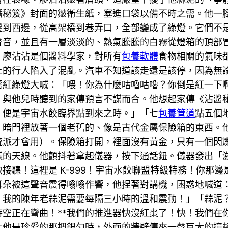
醬秘笈》封面的皺衛生紙，塞進口袋以備不時之需。他一
邊到西邊，從高架橋到巷弄口，全部變成了綠燈。它們不
聲音，並且有一層淡淡的、熱氣騰騰的白霧從燈箱的頂部
」廖沾沾是個醬料學家，對所有
包養軟體
食物相關的氣味
上的行人陷入了混亂。汽車不知道該走還是該停，因為無
著紅綠燈大喊：「喂！你為什麼咕嚕咕嚕？你倒是紅一下
，與他兒時聽到的家傳預言不謀而合。他想起家傳《沾醬
，便是宇宙水餃臨界點到來之時。」「七
包養管道
點五個
。暗門裡放著一個老舊的、像是古代金屬保險箱的東西。
統派才會用）。保險箱打開，裡面沒有黃金，只有一個閃
樣的天線。他顫抖著拿起儀器，按下通話鈕。儀器發出「
接聽！這裡是 K-999！宇宙水餃聯盟特級特務！你那
耳朵被這聲音震得嗡嗡作響，他捏著對講機，困惑地喊道
我的陳年老蒜泥需要每隔三小時的溫和震動！」「蒜泥？」
時空正在彎曲！**我們的推進器快沒紅棗了！快！我們在
上他最珍愛的那把銀勺時，外面的牆壁傳來一聲巨大的撞