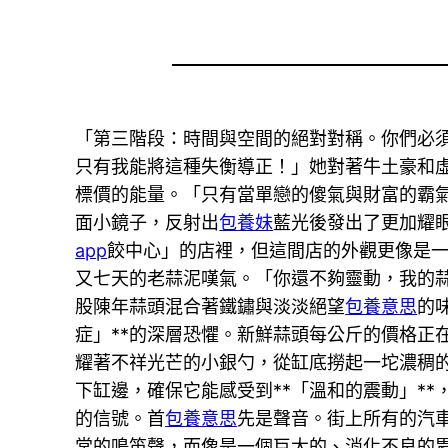
「第三階段：時間與空間的絕對對稱。你們必
只有我能將這種失衡導正！」她對著牛土豪和
標價的能量。「只有當單戀的傻氣與財富的霸
面小鏡子，反射出
包養妹
藍光後發出了更加耀
app
餃中心」的店裡，但這間店的外觀更像是
又七天的老蒜泥嘆氣。「你還不夠靈動，我的
股陳年蒜頭混合著鐵鏽與淡淡絕望
包養意思
的
症」**的深層恐懼。新鮮蒜頭每公斤的價格正
耀著不祥光芒的小銀勺，從缸底撈起一坨濃稠
下缸邊，確保它能感受到**「溫和的震動」*
的信號。首
包養意思
先是聲音。街上所有的汽
常的鳴笛聲，而像是一個巨大的、消化不良的