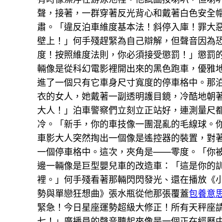
聲，接著，一群穿著反光背心和戴著白色安全
肅。「違反泊車維度基本法！斜停入庫！罪大
壁上！」何手殘趕緊為自己辯解，但聲音因為
度！按照維度法則，你必須接受懲罰！」懲罰的
輛像是從科幻電影裡開出來的黑色跑車，優雅
進了一個只有它車身尺寸寬度的停車格中。那泊
衣的女人，她戴著一副透明護目鏡，冷酷地朝
大人！」泊車警察們立刻立正站好，連測量尺
冷。「新手，你的車技像一團混亂的毛線球。
車影大人突然掏出一個像是遙控器的裝置，對
一個停車格中。這次，夾角是——零度。「你
邊一輛像是巨型嬰兒車的改造車：「這是你的
裡。」何手殘看著那輛閃閃發光、還在播放《
勢與單戀狂想曲》張水瓶從他那張覆蓋
包養意
緊急！今日星座運勢超級大修正！所有天秤座
七！」廣播員的聲音聽起來像是一個正在經歷