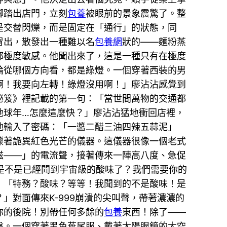
腳踏出店門，立刻
包養
被眼前的景象震驚了。整
是交替閃爍，而是固定在「通行」的狀態，同
冒出，散發出一種難以名
包養網
狀的——麵粉蒸
都極度敏感。他聞出來了，這是一種只有在極度
論從哪個方向看，都是綠燈。一個穿著西裝的男
啊！我要向左轉！綠燈沒用啊！」廖沾沾感覺到
秘笈》裡記載的第一句：「當世間萬物的交通都
地球年…怎麼這麼快？」廖沾沾猛地衝回店裡，
他輸入了密碼：「一醬二醋三油四辣五蒜泥」
爍著詭異紅色光芒的儀器。這儀器很像一個老式
滋——」的電流聲，接著傳來一陣高八度、急促
邊是不是已經聞到宇宙級的酸味了？我們需要你的
：「特務？酸味？等等！我聞到的不是酸味！是
對面傳來K-999崩潰的尖叫聲，帶著濃濃的
你的後院！別帶任何多餘的
包養
東西！除了——
擊。一個穿著黑色燕尾服、戴著太陽眼鏡的太空