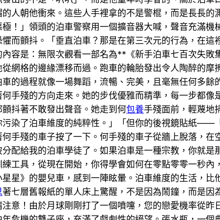
帽的人朝他衝來。這些人手裡拿的不是警棍，而是長長的
惡極！」領頭的泊車警察用一個擴音器大喊，聲音充滿機
恐懼而顫抖。「垂直泊車？那是在第三次元的行為，在這
內容是：無限次觀看一部名為**《新手泊車七百次失敗
地從網格的邊緣漂移而過。跑車的輪胎發出令人陶醉的摩
車的過程就像一場舞蹈，流暢、完美，且毫無任何多餘的
著何手殘的方向走來。她的步伐優雅而精準，每一步都像
都顫抖著不敢發出聲音。她走到何
包養
手殘面前，輕蔑地
你污染了泊車維度的純粹性。」「但你的後視鏡貼紙——
著何手殘的車子按了一下。何手殘的車子從牆上脫落，在
被分配給我的泊車學徒了。如果泊車是一種宗教，你就是
訓練工具，從現在開始，你得學會如何在零點零零一秒內
小星星》的嬰兒車，感到一陣眩暈。泊車維度的生活，比
思
著七層舊報紙的單人床上驚醒，不是因為鬧鐘，而是因
請注意！由於月球剛剛打了一個噴嚏，您的戀愛機率從昨
中年危機的雙子座，充滿了戲劇性的絕望。張水瓶，一個