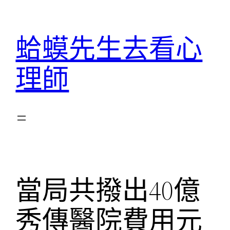
跳
至
蛤蟆先生去看心
主
要
理師
內
容
當局共撥出40億
秀傳醫院費用元