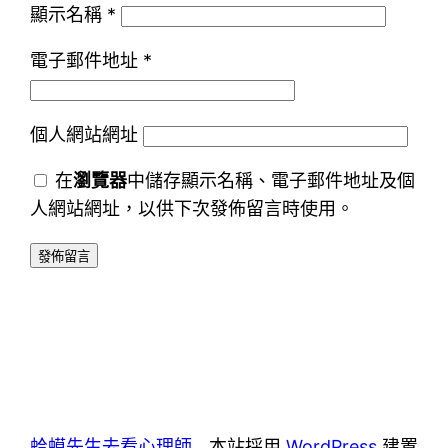
顯示名稱
*
電子郵件地址
*
個人網站網址
在
瀏覽器
中儲存顯示名稱、電子郵件地址及個
人網站網址，以供下次發佈留言時使用。
蛤蟆先生去看心理師
本站採用
WordPress
建置