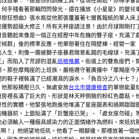
的改造車：「這是你的訓練工具，從現在開始，你得學會
」何手殘看著那輛閃閃發光、還在播放《小星星》的嬰兒
單戀狂想曲》張水瓶從他那張覆蓋著七層舊報紙的單人床
座運勢超級大修正！所有天秤座請注意！由於月球剛剛打
聲音聽起來像是一個正在經歷中年危機的雙子座，充滿了
症候群」後的標準反應。他單戀著住在隔壁棟、經營一家
的人生，則像一團被獅子座暴君隨意亂踢的毛線球，充滿
正」而陷入了荒謬的混亂
巡檢推薦
。街道上的雙魚座們，
湖。那些摩羯座的上班族，嚴格遵守著廣播中「摩羯座今
們的鞋子裡裝滿了已經潮濕的淚水。「負百分之八十七？
，他那股積壓已久、無處安放
台北巿健康檢查
的單戀能量
廚房裡長滿了巨大的、形狀是林天秤側臉的粉紅色蘑菇。
擊性的實體。他緊張地跑進他堆滿了星座圖表和過期甜甜
的機器前，上面貼滿了「巨蟹座已哭」、「處女座勿碰」
他必須輸入一種極具感染力的正面情緒作為燃料，來抵抗
氣啊！」他絕望地低吼。他看了一眼腳邊。那裡放著一個