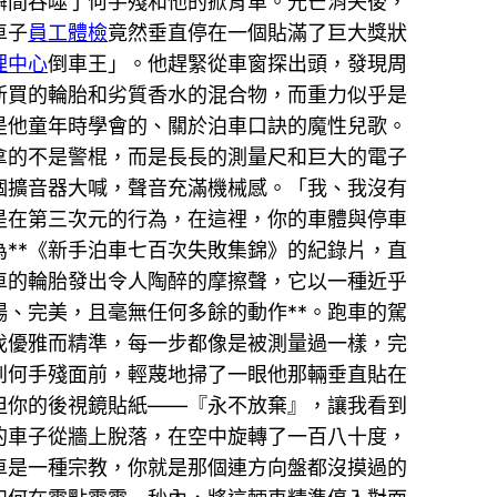
瞬間吞噬了何手殘和他的掀背車。光芒消失後，
車子
員工體檢
竟然垂直停在一個貼滿了巨大獎狀
理中心
倒車王」。他趕緊從車窗探出頭，發現周
新買的輪胎和劣質香水的混合物，而重力似乎是
是他童年時學會的、關於泊車口訣的魔性兒歌。
拿的不是警棍，而是長長的測量尺和巨大的電子
個擴音器大喊，聲音充滿機械感。「我、我沒有
是在第三次元的行為，在這裡，你的車體與停車
**《新手泊車七百次失敗集錦》的紀錄片，直
車的輪胎發出令人陶醉的摩擦聲，它以一種近乎
、完美，且毫無任何多餘的動作**。跑車的駕
伐優雅而精準，每一步都像是被測量過一樣，完
到何手殘面前，輕蔑地掃了一眼他那輛垂直貼在
但你的後視鏡貼紙——『永不放棄』，讓我看到
的車子從牆上脫落，在空中旋轉了一百八十度，
車是一種宗教，你就是那個連方向盤都沒摸過的