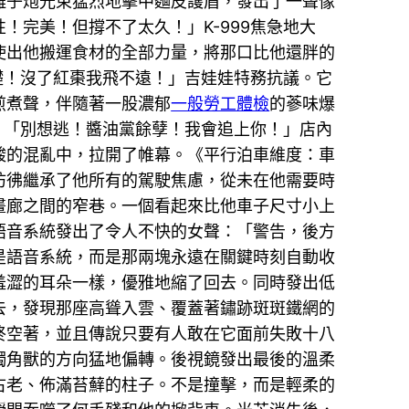
離子炮光束猛烈地擊中麵皮護盾，發出了一聲像
完美！但撐不了太久！」K-999焦急地大
使出他搬運食材的全部力量，將那口比他還胖的
礎！沒了紅棗我飛不遠！」吉娃娃特務抗議。它
煎煮聲，伴隨著一股濃郁
一般勞工體檢
的蔘味爆
：「別想逃！醬油黨餘孽！我會追上你！」店內
酸的混亂中，拉開了帷幕。《平行泊車維度：車
彷彿繼承了他所有的駕駛焦慮，從未在他需要時
畫廊之間的窄巷。一個看起來比他車子尺寸小上
語音系統發出了令人不快的女聲：「警告，後方
是語音系統，而是那兩塊永遠在關鍵時刻自動收
羞澀的耳朵一樣，優雅地縮了回去。同時發出低
去，發現那座高聳入雲、覆蓋著鏽跡斑斑鐵網的
終空著，並且傳說只要有人敢在它面前失敗十八
獨角獸的方向猛地偏轉。後視鏡發出最後的溫柔
古老、佈滿苔蘚的柱子。不是撞擊，而是輕柔的