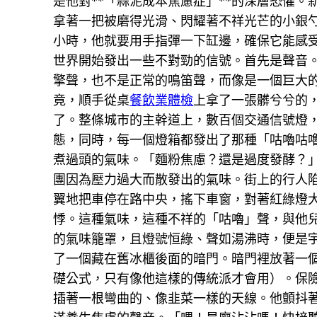
是他對**「蒜泥成本焦慮症」**的深層恐懼
拿著一把被磨得光滑、閃耀著不祥光芒的小銀
小時，他就要用手指彈一下缸邊，確保它能感受
世界開始發出一些不對勁的信號。首先是聲音
擎聲，也不是正常的鳴笛聲，而像是一個巨大
竟，順手從桌
餐飲業體檢
上拿了一張髒兮兮的
了。整條城市的主幹道上，數百個交通信號燈
態，同時，每一個燈箱都發出了那種「咕嚕咕
煮過頭的氣味。「麵粉焦慮？還是過度發酵？
團因為壓力過大而散發出的氣味。街上的行人
翼地把車停在路中央，搖下車窗，對著紅綠燈
悸。這種氣味，這種不祥的「咕嚕」聲，與他
的氣味籠罩，且燈號恒綠、聲如湯沸時，便是
了一個藏在舊冰櫃後面的暗門。暗門裡放著一
礎公式，只有像他這樣的傳統派才會用）。保
插著一根彎曲的、像韭菜一樣的天線。他顫抖