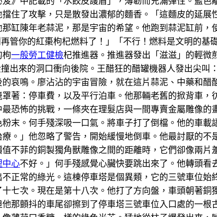
秘笈》中記載的「水餃皮護盾」，薄韌而充滿彈性。藍色
擋住了攻擊，只是散發出濃郁的麵香。「這麵皮的延展性！
他那缸陳年老蒜泥，那是宇宙的希望。他跑到蒜泥缸前，
！別再管你的紅棗枸杞燃料了！」「不行！燃料是文明的基
的枸
一般勞工健檢
杞推進器。推進器發出「滋滋」的輕微
起從撞出來的洞口衝向後院。王醋狂的醋罐機器人發出尖叫
後的哀鳴。廖沾沾的宇宙冒險，就在這片蒜泥、中藥和醋
籠罩著：停車費，以及平行泊車。他那輛老舊的掀背車，
中最恐怖的挑戰，一條夾在理髮店與一間專賣金屬雕像的
色粉末。何手殘深吸一口氣。將車子打了倒檔。他的車載
治療。」他忽略了警告，開始緩慢地倒車。他最討厭的不
價值不菲的銅製獨角獸雕像之間的距離時，它們卻像兩片
理中心
不好。」何手殘感覺心臟快要跳出來了。他轉頭看
出不正常的綠光。這棟停車塔是個異類，它的三號車位始
了十七次。現在是第十八次。他打了方向盤，車頭朝著銅
但他那顫抖的車尾卻擦到了停車塔三號車位入口處的一根