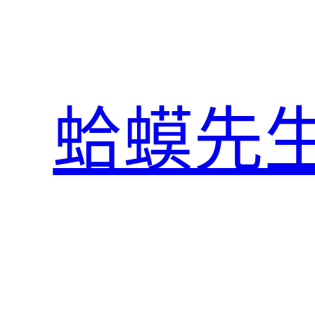
跳
至
主
要
內
蛤蟆先
容