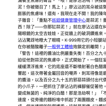
滿養生焦慮的聲音。「喂！是廖沾沾嗎！快接聽
泥！你被徵召了！馬上！」廖沾沾的耳朵被這
膨脹的焦慮味！還有，我現在走不開！我的陳年
子雜音：「重點不
巡迴健康管理中心
是蒜泥！重
西！除了——你那缸蒜泥！」就在廖沾沾還在
陽眼鏡的太空吉娃娃，正從牆上的破洞鑽進來
沾沾驚訝地瞪大了眼睛。K-999用它的小短
在你被醋酸離子
一般勞工體檢
炮鎖定前離開！
「警告！這裡的醬油比例嚴重失衡！百分之九
迫從他對蒜泥的焦慮中，正式開始了。一個狂
緩緩漂浮進來，它的底座還不斷噴射著白色醋
響起，這次帶著金屬回音的嘲弄，刺耳得像是
的醬油，以及百分之九十五的邪惡蒜頭付出代價
的小爪子，一把抓住了廖沾沾的褲腳催促著他
變成無菌的、純淨的白醋！那是浩劫啊！」「
速度，從旁邊的麵粉堆中抓起了兩團麵皮。麵