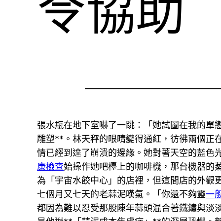
令協助
張水瓶在地下室嚇了一跳：「她試圖在我的單
雕塑**。林天秤的眼睛變得通紅，彷彿兩個正
情已經到達了崩潰的邊緣。她對著天空的藍色
康檢查
始操作她吧檯上的咖啡機，那台機器的
為「宇宙水餃中心」的店裡，但這間店的外觀
七個月又七天的老蒜泥嘆氣。「你還不夠靈
一
都因為難以忍受那股陳年蒜頭混合著鐵鏽與淡