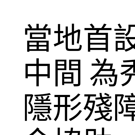
當地首
中間 為
隱形殘