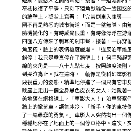
碰觸，像戀人之間的耳語。接著，一道濃郁的
窄巷恢復了平靜，只剩下獨角獸雕像一臉困惑
的牆壁上。獎狀上寫著：「完美倒車入庫獎—
圍不再是熟悉的城市街道，而是一望無際、由
隨機變化的，有時感覺很重，有時像漂浮在游
四面八方傳來了刺耳的剎車聲，接著，一群穿
角度儀，臉上的表情極度嚴肅。「違反泊車維
斜停！我只是垂直停在了牆壁上！」何手殘趕
線的夾角是——八十九點七度！按照維度法則，
到哭泣為止。就在這時，一輛像是從科幻電影
蔑視重力的姿態，精準地停進了一個只有它車身
駛座上走出一個全身黑色皮衣的女人，她戴著
美地落在網格線上。「車影大人！」泊車警察
牆上的掀背車，語氣冰冷。「新手，你的車技
了一絲愚蠢的勇氣。」車影大人突然掏出一個
穩穩地停在了地面上的一個停車格中。這次，