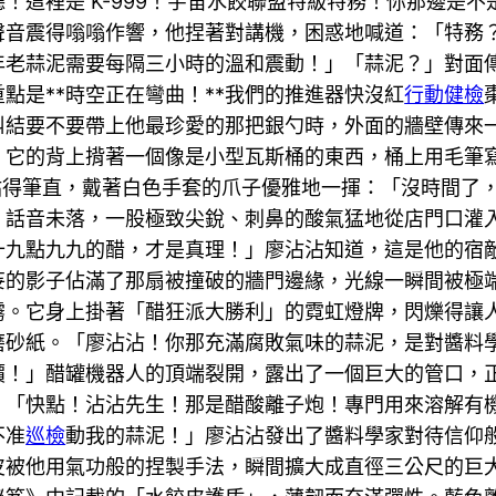
！這裡是 K-999！宇宙水餃聯盟特級特務！你那邊是
聲音震得嗡嗡作響，他捏著對講機，困惑地喊道：「特務
老蒜泥需要每隔三小時的溫和震動！」「蒜泥？」對面傳來
點是**時空正在彎曲！**我們的推進器快沒紅
行動健檢
糾結要不要帶上他最珍愛的那把銀勺時，外面的牆壁傳來
。它的背上揹著一個像是小型瓦斯桶的東西，桶上用毛筆
腿站得筆直，戴著白色手套的爪子優雅地一揮：「沒時間了
」話音未落，一股極致尖銳、刺鼻的酸氣猛地從店門口灌
十九點九九的醋，才是真理！」廖沾沾知道，這是他的宿
妄的影子佔滿了那扇被撞破的牆門邊緣，光線一瞬間被極
霧。它身上掛著「醋狂派大勝利」的霓虹燈牌，閃爍得讓
磨砂紙。「廖沾沾！你那充滿腐敗氣味的蒜泥，是對醬料
！」醋罐機器人的頂端裂開，露出了一個巨大的管口，正在
。「快點！沾沾先生！那是醋酸離子炮！專門用來溶解有
不准
巡檢
動我的蒜泥！」廖沾沾發出了醬料學家對待信仰
皮被他用氣功般的捏製手法，瞬間擴大成直徑三公尺的巨