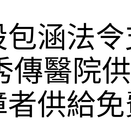
設包涵法令
秀傳醫院
障者供給免