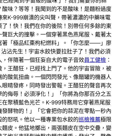
不是已經聞到宇宙級的酸味了？我們需要你的蒜
？酸味？等等！我聞到的不是酸味！是麵粉過度
K-999崩潰的尖叫聲，帶著濃濃的中藥味電
棗了！快！我們在你的後院！別帶任何多餘的東
一聲巨大的撞擊。一個穿著黑色燕尾服、戴著太
寫著「極品紅棗枸杞燃料」。「你怎麼——」廖
，沾沾先生！宇宙水餃快要拉肚子了！我們必須
入，伴隨著一個狂妄自大的電子音效
員工健檢
：
敵，王醋狂，已經找上門了。他的宇宙冒險，被
端的酸氣扭曲。一個閃閃發光、像醋罐的機器人
人眼睛發疼，同時發出警報。王醋狂的聲音再次
學的侮辱！必須淨化！」「你將為你那百分之五
聚積藍色光芒。K-999特務用它穿著燕尾服
機發酵物的！」「它會把你的蒜泥在零點一秒內
般的怒吼。他以一種專業包水餃的
巡檢推薦
極限
大麵皮。他猛地擲出，兩張麵皮在空中交疊，變