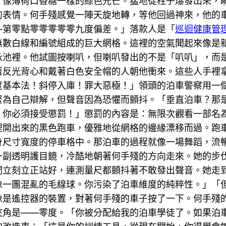
、像薄荷口香糖一樣的綠色光芒。猛地從柱子爆發出來，
的表情。何手殘感覺一陣天旋地轉，等他回過神來，他的
—第零點零零零零零九度偏差。」落款人是「
巡迴健康管
無數白線和編號組成的巨大網格。這裡的空氣聞起來像是
泳池裡。他試圖按喇叭，但喇叭發出的不是「叭叭」，而
著反光背心和戴著白色安全帽的人朝他衝來。這些人手裡
度基本法！斜停入庫！罪大惡極！」領頭的泊車警察用一
緊為自己辯解，但聲音因為恐懼而顫抖。「垂直泊車？那
你必須接受懲罰！」懲罰的內容是：無限次觀看一部名為
裡開出來的黑色跑車，優雅地從網格的邊緣漂移而過。跑
尺寸寬度的停車格中。那泊車的過程就像一場舞蹈，流暢
一副透明護目鏡，冷酷地朝著何手殘的方向走來。她的步
們立刻立正站好，連測量尺都顫抖著不敢發出聲音。她走
像一團混亂的毛線球。你污染了泊車維度的純粹性。」「
像是遙控器的裝置，對著何手殘的車子按了一下。何手殘
夾角是——零度。「你被分配給我的泊車學徒了。如果泊