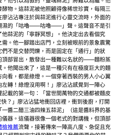
下去，他引以為傲的「靈魂蒜泥」將難以為繼。他
發酵物。這蒜泥被他照顧得像稀世珍寶，每隔三
就在廖沾沾專注於與蒜泥進行心靈交流時，外面的
潮濕的「咕嚕——咕嚕——」聲。這聲音不是引
了他蒜泥的「寧靜冥想」。他決定出去看個究
之需。他一腳踏出店門，立刻被眼前的景象震驚
它們不是交替閃爍，而是固定在「通行」的狀
的頂部冒出，散發出一種難以名狀的——麵粉蒸
感。他聞出來了，這是一種只有在極度巨大的麵
方向看，都是綠燈。一個穿著西裝的男人小心翼
向左轉！綠燈沒用啊！」廖沾沾感覺到一陣心
裡記載的第一句：「當世間萬物的交通都被麵皮
麼快？」廖沾沾猛地衝回店裡，衝到後廚，打開
「一醬二醋三油四辣五蒜泥」（這是醬料界的基
的儀器。這儀器很像一個老式的對講機，但頂部
體檢推薦
流聲，接著傳來一陣高八度、急促且充