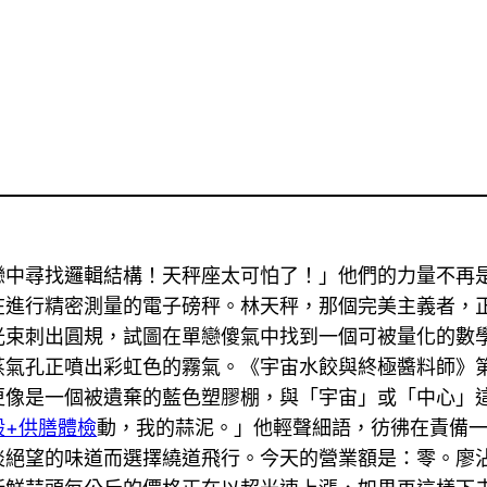
戀中尋找邏輯結構！天秤座太可怕了！」他們的力量不再
在進行精密測量的電子磅秤。林天秤，那個完美主義者，
光束刺出圓規，試圖在單戀傻氣中找到一個可被量化的數
蒸氣孔正噴出彩虹色的霧氣。《宇宙水餃與終極醬料師》
更像是一個被遺棄的藍色塑膠棚，與「宇宙」或「中心」
般+供膳體檢
動，我的蒜泥。」他輕聲細語，彷彿在責備
淡絕望的味道而選擇繞道飛行。今天的營業額是：零。廖