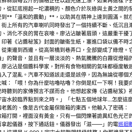
。新鮮蒜頭每公斤的價格正在以超光速上漲，如果再這樣
勺，從缸底撈起一坨濃稠的、顏色介於灰綠與土黃之間的
到**「溫和的震動」**，以助其在精神上達到圓滿。
。街上所有的汽車喇叭同時發出了一個持續不斷、低沉且
的、消化不良的胃在哀嚎。廖沾沾皺著眉頭，這嚴重干擾
，印著《沾醬秘笈》封面的皺衛生紙，塞進口袋以備不時
，從東邊到西邊，從高架橋到巷弄口，全部變成了綠燈。
嚕」的聲音，並且有一層淡淡的、熱氣騰騰的白霧從燈箱
」廖沾沾是個醬料學家，對所有食物相關的氣味都極度敏
陷入了混亂。汽車不知道該走還是該停，因為無論從哪個
大喊：「喂！你為什麼咕嚕咕嚕？你倒是紅一下啊！我要
兒時聽到的家傳預言不謀而合。他想起家傳《沾醬秘笈》
宇宙水餃臨界點到來之時。」「七點五個地球年…怎麼這
個老舊的、像是古代金屬保險箱的東西。他輸入了密碼：
險箱打開，裡面沒有黃金，只有一個閃爍著詭異紅色光芒
著拿起儀器，按下通話鈕。儀器發出「滋——」的電
巡迴