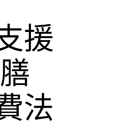
支援
供膳
費法