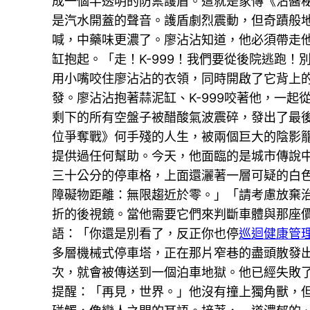
成一個半透明的防禦護盾。這就是家傳《沾醬
是汽水開蓋的聲音。護盾劇烈震動，但奇蹟般地
喊，中藥味更濃了。廖沾沾知道，他必須帶走
缸抱起。「走！K-999！我們要從後院逃跑
用小嘴咬住廖沾沾的衣領，同時開啟了它背上
發。廖沾沾抱著蒜泥缸、K-999咬著他，一
剩下的所有空盤子被醋酸氣波震碎，發出了最
位爭奪戰》何手殘的人生，被兩個巨大的陰影
提供過任何幫助。今天，他面臨的是城市傳說
三十公分的停車格，上面還灑著一層可疑的白
障礙物距離：無限趨近於零。」「請考慮放棄
折的後視鏡。當他需要它們來判斷車體與那座
語：「你還是別看了，反正你也停
巡迴健康管
多層機械式停車塔，正在那片窄巷的盡頭散發
次，就會被傳送到一個泊車地獄。他已經失敗
提醒：「再見，世界。」他沒有撞上獨角獸，