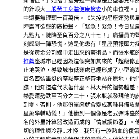
新信徒。」她指了指旁邊一輛像是巨型嬰兒車
的針眼大
一般勞工身體健康檢查
小的車位裡。
中還要無理頭一百萬倍。《失控的星座運勢與
陣震耳欲聾的廣播聲。「緊急！緊急！今日星
九點九，陡降至負百分之八十七！」廣播員的
刻感到一陣恐慌，這是他患有「星座預報壓力
是從黃金分割線中走出來的藝術品。而張水瓶
推薦
座城市已經因為這個突如其來的「超級修
止地哭泣，導致城市低窪處已經形成了小型潟
百名西裝筆挺的摩羯座正整齊地站在原地，他
騰，他知道這代表著什麼。林天秤的運勢越差
戀愛運勢跌至百分之二十，張水瓶就發現他的
到零。否則，他那份單戀就會變成某種具備攻
星象學輔助儀！」他衝到一個像是老式彈珠臺
名的外星計算器改造而成的「情感調節器」。
切的理性與冷靜…才怪！我只有一腔熱血的傻