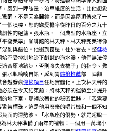
如何在零點零零一秒內，將這輛車精準停入對面
車，感到一陣眩暈。泊車維度的生活，比他想象
上驚醒，不是因為鬧鐘，而是因為屋頂傳來了一
了一個噴嚏，您的戀愛機率從昨日的百分之九十
戲劇性的絕望。張水瓶，一個典型的水瓶座，立
「平衡美學」咖啡館的林天秤。林天秤完美得像
了混亂與錯位。他衝到窗邊，往外看去。整
健檢
開始不受控制地流下鹹鹹的海水淚，他們無法停
天適合原地踏步，否則將失去襪子」的指令。數
」張水瓶喃喃自語，感到胃
體檢推薦
部一陣翻
就會越發瘋
健檢項目
狂地實體化。上次林天秤的
他必須在今天結束前，將林天秤的運勢至少提升
圈的地下室，那裡放著他的秘密武器。「我需要
等警告標籤。這是他用廢棄的唱片機和一個不知
那負面的運勢波。「水瓶座的優勢，就是超脫一
他為林天秤準備了兩年的禮物：一個用一萬塊小