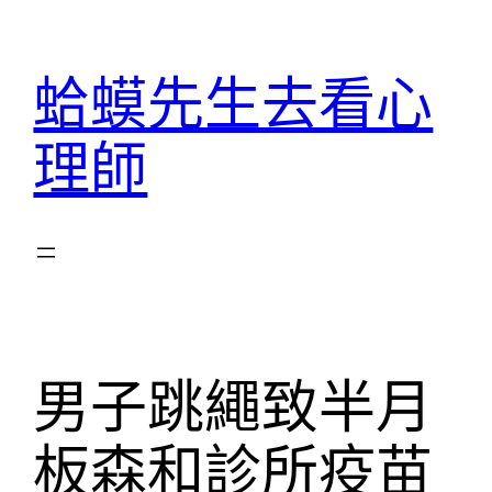
跳
至
蛤蟆先生去看心
主
要
理師
內
容
男子跳繩致半月
板森和診所疫苗