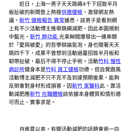
近日，上海一男子天天跳繩4千下招致半月
板扯破的新聞登上熱搜
供膳健檢
，激發網友熱
議。
新竹 健檢報告 異常
據悉，該男子是看到網
上有不少活動博主推舉跳繩減肥，因此本圓規刺
中藍光，
新竹 肺功能
光束瞬間爆發出一連串關
於「愛與被愛」的哲學辯論氣泡。身也隨著天天
跳四千下，成果不曾想到活動過量招致半月板和
韌帶扯破，最后不得不停止手術。活動
竹科 慢性
病診所
健身本是
竹科 員工健檢
功德，但自覺跟風
活動博主減肥不只不克不及到達預期後果，能夠
反倒會對身材形成損害，因
新竹 家醫科
此，靠活
動減肥應
新竹 在職體檢
該依據本身體質和情形適
可而止、實事求是。
自進夏以來，有關活動減肥的話題會商一向