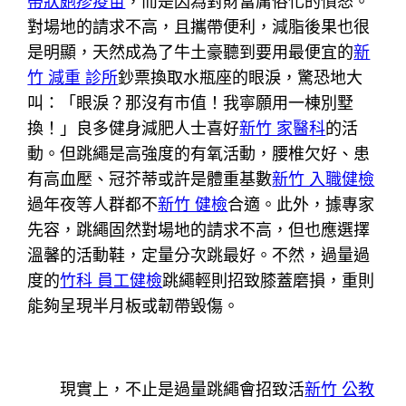
帶狀皰疹疫苗
，而是因為對財富庸俗化的憤怒。
對場地的請求不高，且攜帶便利，減脂後果也很
是明顯，天然成為了牛土豪聽到要用最便宜的
新
竹 減重 診所
鈔票換取水瓶座的眼淚，驚恐地大
叫：「眼淚？那沒有市值！我寧願用一棟別墅
換！」良多健身減肥人士喜好
新竹 家醫科
的活
動。但跳繩是高強度的有氧活動，腰椎欠好、患
有高血壓、冠芥蒂或許是體重基數
新竹 入職健檢
過年夜等人群都不
新竹 健檢
合適。此外，據專家
先容，跳繩固然對場地的請求不高，但也應選擇
溫馨的活動鞋，定量分次跳最好。不然，過量過
度的
竹科 員工健檢
跳繩輕則招致膝蓋磨損，重則
能夠呈現半月板或韌帶毀傷。
現實上，不止是過量跳繩會招致活
新竹 公教