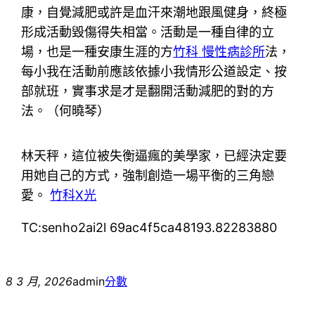
康，自覺減肥或許是血汗來潮地跟風健身，終極
形成活動毀傷得失相當。活動是一種自律的立
場，也是一種安康生涯的方
竹科 慢性病診所
法，
每小我在活動前應該依據小我情形公道設定、按
部就班，實事求是才是翻開活動減肥的對的方
法。（
何曉琴
）
林天秤，這位被失衡逼瘋的美學家，已經決定要
用她自己的方式，強制創造一場平衡的三角戀
愛。
竹科X光
TC:senho2ai2l 69ac4f5ca48193.82283880
8 3 月, 2026
admin
分數