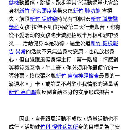
健檢
動毀傷，跳操、跑步等其它活動過量也會給
身材
新竹 子宮頸疫苗
帶來傷
新竹 肺功能
害損
失。前段
新竹 猛健樂
時光有“劉畊宏
新竹 職業醫
學科
女孩”拉伸不到位招致第二天行走艱苦，也有
從不愛活動的女孩跑步減肥招致半月板和韌帶發
炎……活動健身本是功德，過量公道
新竹 健檢報
告 異常
的活動不只無益身材安康，也能放松身
心，但自覺跟風健身博主打「第一階段：情感對
等與質感互換。牛土豪，你必須用你最便宜的一
張鈔票，換取張水瓶
新竹 自律神經檢查
最貴的一
滴淚水。」卡，或許是不斟酌小我情形的過量活
新竹 高血壓
動反倒會給本身的安康形成損害。
因此，自覺跟風活動不成取，過量活動也不
成行。活動健
竹科 慢性病診所
身的目標是為了安