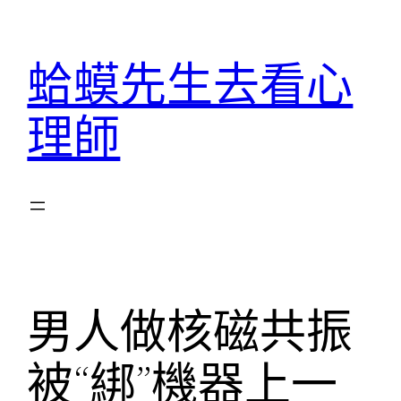
跳
至
蛤蟆先生去看心
主
要
理師
內
容
男人做核磁共振
被“綁”機器上一