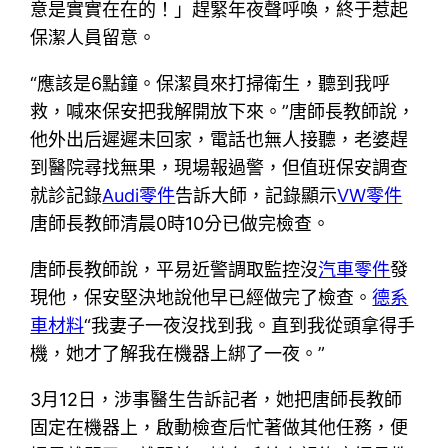
意是實實在在的！」趕緊年夜聲呼喚，終于惹起
保潔人員留意。
“應該是6點鐘。保潔員來打掃衛生，聽到我呼
救，喊來保安把我解開放下來。”唐師長教師說，
他外出后遲遲未回家，電話也無人接聽，老婆趕
到醫院尋找無果，現場報過警，但值班保安調查
就診記錄
Audi零件
告訴大師，記錄顯示
VW零件
唐師長教師清晨0時10分已做完檢查。
唐師長教師說，平易近警調取監控沒
汽車零件
發
現他，保安堅決地說他早已經做完了檢查。
德系
車材料
“我妻子一夜沒找到我。直到我從頭拿得手
機，她才了解我在機器上綁了一夜。”
3月12日，涉事醫生告訴記者，她把唐師長教師
固定在機器上，啟動檢查后忙著做其他任務，便