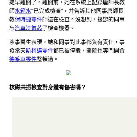
提早離開了。離開前，她在系統上記錄唐師長教
師
水箱水
“已完成檢查”，并告訴其他同事唐師長
教
保時捷零件
師還在檢查。沒想到，接辦的同事
忘
汽車冷氣芯
了檢查機器。
涉事醫生表現，她和同事對此事都負有責任，事
發當天
斯柯達零件
都已被停職，醫院也專門開會
德系車零件
整頓過。
核磁共振檢查對身體有傷害嗎？