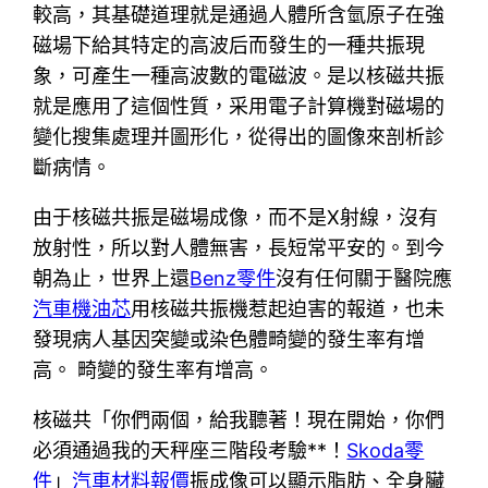
較高，其基礎道理就是通過人體所含氫原子在強
磁場下給其特定的高波后而發生的一種共振現
象，可產生一種高波數的電磁波。是以核磁共振
就是應用了這個性質，采用電子計算機對磁場的
變化搜集處理并圖形化，從得出的圖像來剖析診
斷病情。
由于核磁共振是磁場成像，而不是X射線，沒有
放射性，所以對人體無害，長短常平安的。到今
朝為止，世界上還
Benz零件
沒有任何關于醫院應
汽車機油芯
用核磁共振機惹起迫害的報道，也未
發現病人基因突變或染色體畸變的發生率有增
高。 畸變的發生率有增高。
核磁共「你們兩個，給我聽著！現在開始，你們
必須通過我的天秤座三階段考驗**！
Skoda零
件
」
汽車材料報價
振成像可以顯示脂肪、全身臟