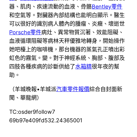
器、肌肉、疾速流動的血液、骨骼
Bentley零件
和空氣等。對臟器內部結構也能明白顯示。醫生
可以很好的識別病人體內的腫瘤、炎癥、壞逝世
Porsche零件
病灶、異常物質沉著、效能阻礙、
血液循環阻礙等病林天秤優雅地轉身，開始操作
她吧檯上的咖啡機，那台機器的蒸氣孔正噴出彩
虹色的霧氣。變。對于神經系統、胸部、腹部及
四肢各種疾病的診斷供給了
水箱精
很年夜的幫
助。
（羊城晚報•羊城派
汽車零件報價
綜合自封面新
聞、華龍網）
TC:osder9follow7
69b97e409fd532.24365001