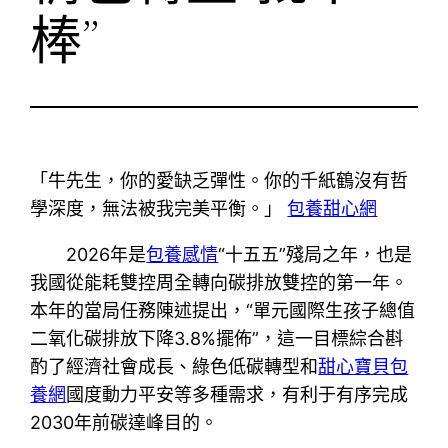
棒”
「牛先生，你的愛缺乏彈性。你的千紙鶴沒有哲
學深度，無法被我完美平衡。」
包養甜心網
2026年是
包養感情
“十五五”殘局之年，也是
我國從能耗雙控周全轉向碳排放雙控的第一年。
本年的當局任務陳述提出，“單元國際生孩子總值
二氧化碳排放下降3.8%擺佈”，這一目標綜合斟
酌了經濟社會成長、綠色低碳轉型和
甜心寶貝包
養網
國度動力平安等多種需求，有利于有序完成
2030年前碳達峰目的。