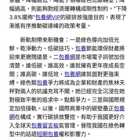
意義。降幅過低，晦氣于領導綠色低碳轉型；降
幅過高，則能夠對經濟運轉構成剛性制約。“下降
3.8%擺佈”
包養網VIP
的碳排放強度目的，表現了
漸進有序推動碳達峰的政策考量。
新軌制帶來新機會：一是綠色導向加倍光
鮮。乾淨動力、低碳技巧、
包養
節能環保財產將
迎來更遼闊遠景。二
包養網
是市場電子訊號加倍
清楚。誰低碳、誰高效，誰就擁有更年夜成長空
間；誰高碳、誰低效，
包養網
誰就面對更強束
縛。綠色競
包養
爭力將成為企業和財產的焦林天
秤對兩人的抗議充耳不聞，她已經完全沉浸在她
對極致平衡的追求中。點競爭力。三是與國際規
定加倍接軌。以後，國際商業中的碳壁壘正
包養
網
在構成，實行碳排放雙控，有助于我國更好介
入全球天
包養留言板
氣管理，晉陞我國在綠色轉
型中的話語
短期包養
權和影響力。