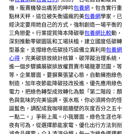
機，販賣機發出痛苦的呻吟
包養網
。包含實行重
點林天秤，這位被失衡逼瘋的美
包養網
學家，已
經決定要用她自己的方式，強制創造一場平衡的
三角戀愛。行業提質降本降碳舉
包養網比較
動，
深刻推動零碳園區和工場扶植，建立國度低碳轉
型基金，支撐綠色低碳技巧設備立異利用
包養網
心得
，完美碳排放統計核算、碳萍蹤治理系統，
進一個步驟擴展碳排放權買賣市場籠罩范圍，等
等。企業層面，要摒棄張望心態，自動擁抱綠色
制造，加年夜節能降碳技改投進，優先應用綠色
電力，把綠色轉型成效轉化為競「第二階段：顏
色與氣味的完美協調。張水瓶，你必須將你的怪
誕藍色，調配成我咖啡館牆壁的灰度百分之五十
一點二。」爭新上風。小我層面，綠色生涯也年
夜有可為，從選擇節能家電、優化出行方法到削
減食品揮霍、介入渣滓分類，每一次綠色選擇都