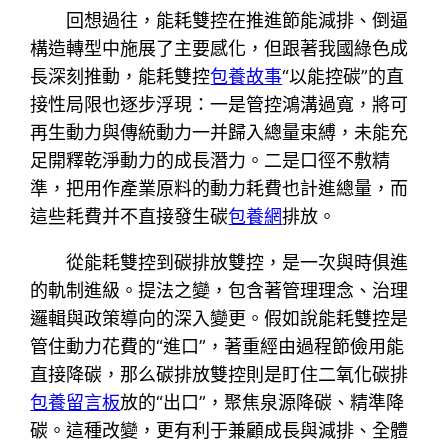
回想過往，能耗雙控在推進節能減排、倒逼
構造轉型中施展了主要感化，但跟著我國綠色成
長深刻推動，能耗雙控
包養故事
“以能控碳”的直
接性局限也逐步浮現：一是管控鴻溝過寬，將可
再生動力與傳統動力一并歸入總量束縛，未能充
足開釋乾淨動力的成長潛力。二是口徑不敷精
準，把用作產業原料的動力耗費也計進總量，而
這些耗費并不直接發生碳
包養網
排放。
從能耗雙控到碳排放雙控，是一次與時俱進
的軌制進級。提法之變，包含著管理理念、治理
邏輯與政策導向的深入變更。假如說能耗雙控是
管住動力花費的“進口”，著重經由過程節儉用能
直接降碳，那么碳排放雙控則是盯住二氧化碳排
包養留言板
放的“出口”，聚焦泉源降碳、精準降
碳。這種改變，更有利于兼顧成長與減排、全體