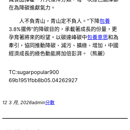
在為降碳進獻氣力。
人不負青山，青山定不負人。“下降
包養
3.8%擺佈”的降碳目的，承載著成長的份量，更
孕育著將來的盼望。以碳達峰碳中
包養意思
和為
牽引，協同推動降碳、減污、擴綠、增加，中國
經濟成長的綠色動能將加倍彭湃。（熊麗）
TC:sugarpopular900
69b1951fbb8b05.04262927
12 3 月, 2026
admin
分數