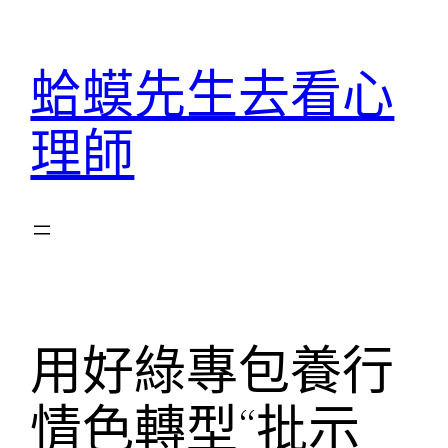
跳
至
蛤蟆先生去看心
主
要
理師
內
容
用好綠專包養行
情色轉型“批示