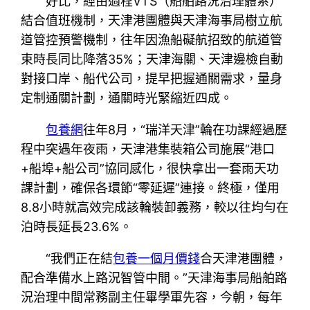
好比，經由過程VTS（船舶路況治理體系）
結合值班機制，天津港團體與天津海事局樹立航
道管控預警機制，往年因漁船礙航招致的航道管
束時長同比降落35%；天津海關、天津邊檢自動
對接口岸、船代公司，提早把握通關需求，量身
定制通關計劃，通關時光緊縮近四成。
包養網
往年8月，“瑞洋天津”輪在功課經過歷
程中突遇年夜雨，天津港集裝箱公司施展“港口
+船埠+船公司”協同感化，很快拿出一套雨天功
課計劃，確保各環節“零延遲”連接。終極，僅用
8.8小時就高效完成該輪裝卸義務，較以往均勻在
泊時長延長23.6%。
“我們正在結
包養一個月價錢
合天津港團體，
配合準備水上路況智管中間。”天津海事局船舶路
況治理中間常務副主任畢學軍先容，今朝，每年