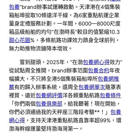
包養
”brand辦事試運轉啟動。天津港在4個集裝
箱船埠拔取10條遠洋干線，為6家重點航運企業
量身定禮服務計劃。一年間，6000—8000尺度
箱品級船舶的均勻“在渤時長”較目的值緊縮10.3
甜心花園
%，多條航路功課效力躋身全球前列，
無力助推物流鏈降本增效。
嘗到甜頭，2025年，“在渤
包養網心得
效力”
從試點周全推開，brand辦事范圍
包養合約
年夜
幅擴大，不只將全港5個集裝箱船埠所
包養網推
薦
有的歸入辦事系統，還周全
包養網單次
籠罩表
裡貿、遠近
包養網評價
洋各類重點航路
包養條件
「你們兩個
包養俱樂部
，給我聽著！現在開始，
你們必須通過我的天秤座三階段考驗**！」
包養
網心得
，支持天津港重點航路直靠率超99%，環
渤海幹線運量堅持渤海灣第一。