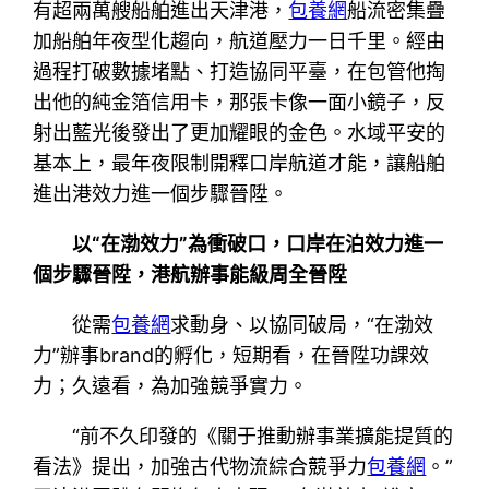
有超兩萬艘船舶進出天津港，
包養網
船流密集疊
加船舶年夜型化趨向，航道壓力一日千里。經由
過程打破數據堵點、打造協同平臺，在包管他掏
出他的純金箔信用卡，那張卡像一面小鏡子，反
射出藍光後發出了更加耀眼的金色。水域平安的
基本上，最年夜限制開釋口岸航道才能，讓船舶
進出港效力進一個步驟晉陞。
以“在渤效力”為衝破口，口岸在泊效力進一
個步驟晉陞，港航辦事能級周全晉陞
從需
包養網
求動身、以協同破局，“在渤效
力”辦事brand的孵化，短期看，在晉陞功課效
力；久遠看，為加強競爭實力。
“前不久印發的《關于推動辦事業擴能提質的
看法》提出，加強古代物流綜合競爭力
包養網
。”