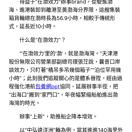
得益于“在渤效力”辦事brand，從駛進渤
海、進港裝卸到離港至黃渤海分界限，這艘集裝
箱貨輪總在渤時長為56.9小時，相較于傳統形
式，延長近10小時。
什么是“在渤效力”？
“‘在渤效力’里的‘渤’，就是渤海灣。”天津港
股份無限公司營業部副總司理張茳說，曩昔口岸
談效力，只盯著“橋吊多吊幾個箱子”“泊位罕用幾
小時”；此刻我們追蹤關心的是體系晉陞，經由過
程強化港航
包養網ppt
協同、延展辦事半徑，把
“出海口”搬到“家門口”，年夜幅緊縮船舶進出渤
海灣的時光。
辦事“上新”，助推船企降本增效。
以“中弘遠洋洲”輪為例，當其進進140海里外