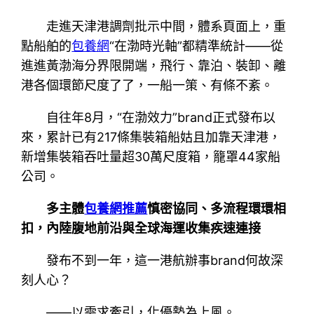
走進天津港調劑批示中間，體系頁面上，重
點船舶的
包養網
“在渤時光軸”都精準統計——從
進進黃渤海分界限開端，飛行、靠泊、裝卸、離
港各個環節尺度了了，一船一策、有條不紊。
自往年8月，“在渤效力”brand正式發布以
來，累計已有217條集裝箱船姑且加靠天津港，
新增集裝箱吞吐量超30萬尺度箱，籠罩44家船
公司。
多主體
包養網推薦
慎密協同、多流程環環相
扣，內陸腹地前沿與全球海運收集疾速連接
發布不到一年，這一港航辦事brand何故深
刻人心？
——以需求牽引，化優勢為上風。