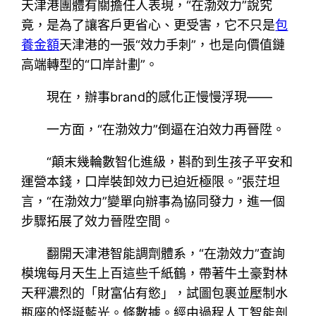
天津港團體有關擔任人表現，“在渤效力”說究
竟，是為了讓客戶更省心、更受害，它不只是
包
養金額
天津港的一張“效力手刺”，也是向價值鏈
高端轉型的“口岸計劃”。
現在，辦事brand的感化正慢慢浮現——
一方面，“在渤效力”倒逼在泊效力再晉陞。
“顛末幾輪數智化進級，斟酌到生孩子平安和
運營本錢，口岸裝卸效力已迫近極限。”張茳坦
言，“在渤效力”變單向辦事為協同發力，進一個
步驟拓展了效力晉陞空間。
翻開天津港智能調劑體系，“在渤效力”查詢
模塊每月天生上百這些千紙鶴，帶著牛土豪對林
天秤濃烈的「財富佔有慾」，試圖包裹並壓制水
瓶座的怪誕藍光。條數據。經由過程人工智能剖