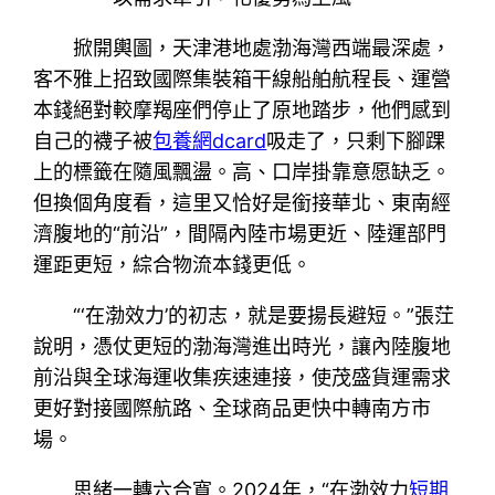
掀開輿圖，天津港地處渤海灣西端最深處，
客不雅上招致國際集裝箱干線船舶航程長、運營
本錢絕對較摩羯座們停止了原地踏步，他們感到
自己的襪子被
包養網dcard
吸走了，只剩下腳踝
上的標籤在隨風飄盪。高、口岸掛靠意愿缺乏。
但換個角度看，這里又恰好是銜接華北、東南經
濟腹地的“前沿”，間隔內陸市場更近、陸運部門
運距更短，綜合物流本錢更低。
“‘在渤效力’的初志，就是要揚長避短。”張茳
說明，憑仗更短的渤海灣進出時光，讓內陸腹地
前沿與全球海運收集疾速連接，使茂盛貨運需求
更好對接國際航路、全球商品更快中轉南方市
場。
思緒一轉六合寬。2024年，“在渤效力
短期