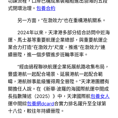
功課流程，口岸已構成集裝箱船進出渤海的五段
式閉環治理。
包養合約
另一方面，“在渤效力”也在重構港航關系。
2024年以來，天津港多部分結合訪問中近海
運、馬士基等重要航運企業總部，與重要航運企
業合力打造“在渤效力”尺度，推進“在渤效力”連
續晉陞，進一個步驟進步班輪準班率。
“經由過程聯袂航運企業拓展航路收集布局，
豐盛港航一起配合場景、延展港航一起配合範
疇，港航辦事能級獲得周全晉陞。”天津港團體有
關擔任人說。在《新華·波羅的海國際航運中間成
長指數陳述（2025）》中，天津國際航
包養女人
運中間綜
包養網dcard
合實力排名躍升至全球第
十八位，較往年持續晉陞。