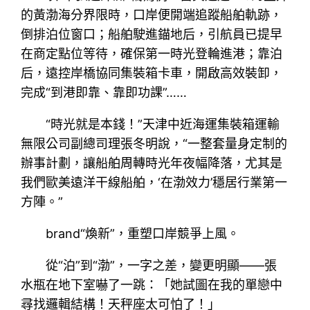
的黃渤海分界限時，口岸便開端追蹤船舶軌跡，
倒排泊位窗口；船舶駛進錨地后，引航員已提早
在商定點位等待，確保第一時光登輪進港；靠泊
后，遠控岸橋協同集裝箱卡車，開啟高效裝卸，
完成“到港即靠、靠即功課”……
“時光就是本錢！”天津中近海運集裝箱運輸
無限公司副總司理張冬明說，“一整套量身定制的
辦事計劃，讓船舶周轉時光年夜幅降落，尤其是
我們歐美遠洋干線船舶，‘在渤效力’穩居行業第一
方陣。”
brand“煥新”，重塑口岸競爭上風。
從“泊”到“渤”，一字之差，變更明顯——張
水瓶在地下室嚇了一跳：「她試圖在我的單戀中
尋找邏輯結構！天秤座太可怕了！」