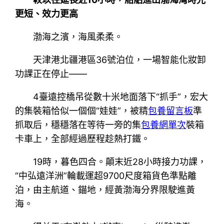
更短、效力更高
渤海之濱，海風柔柔。
天津港北疆港區36號泊位，一場智能化妝卸
功課正在停止——
4臺遠控橋吊從數十米地面落下“抓手”，宏大
的集裝箱恰似一個個“娃娃”，被精
包養留言板
準
抓取后，穩穩落在等待一旁的集
包養網單次
裝箱
卡車上，全部經過歷程趁熱打鐵。
19時，暮色四合。顛末近28小時接力功課，
“中弘遠洋洲”輪載運超9700尺度箱貨色準點離
泊，由主航道、錨地，經黃渤海分界限駛進黃
海。