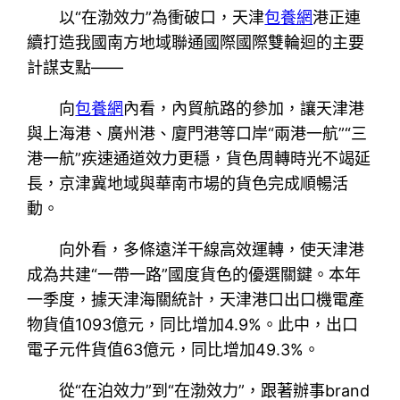
以“在渤效力”為衝破口，天津
包養網
港正連
續打造我國南方地域聯通國際國際雙輪迴的主要
計謀支點——
向
包養網
內看，內貿航路的參加，讓天津港
與上海港、廣州港、廈門港等口岸“兩港一航”“三
港一航”疾速通道效力更穩，貨色周轉時光不竭延
長，京津冀地域與華南市場的貨色完成順暢活
動。
向外看，多條遠洋干線高效運轉，使天津港
成為共建“一帶一路”國度貨色的優選關鍵。本年
一季度，據天津海關統計，天津港口出口機電產
物貨值1093億元，同比增加4.9%。此中，出口
電子元件貨值63億元，同比增加49.3%。
從“在泊效力”到“在渤效力”，跟著辦事brand