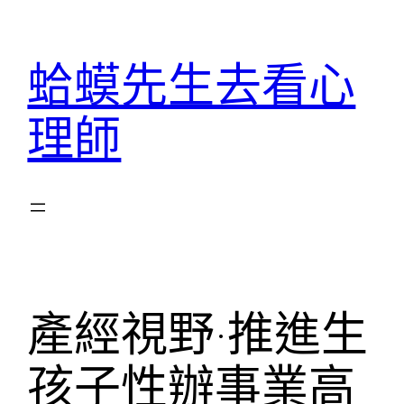
跳
至
蛤蟆先生去看心
主
要
理師
內
容
產經視野·推進生
孩子性辦事業高