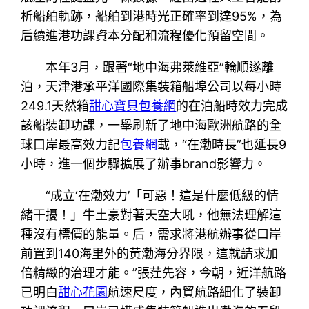
析船舶軌跡，船舶到港時光正確率到達95%，為
后續進港功課資本分配和流程優化預留空間。
本年3月，跟著“地中海弗萊維亞”輪順遂離
泊，天津港承平洋國際集裝箱船埠公司以每小時
249.1天然箱
甜心寶貝包養網
的在泊船時效力完成
該船裝卸功課，一舉刷新了地中海歐洲航路的全
球口岸最高效力記
包養網
載，“在渤時長”也延長9
小時，進一個步驟擴展了辦事brand影響力。
“成立‘在渤效力’「可惡！這是什麼低級的情
緒干擾！」牛土豪對著天空大吼，他無法理解這
種沒有標價的能量。后，需求將港航辦事從口岸
前置到140海里外的黃渤海分界限，這就請求加
倍精緻的治理才能。”張茳先容，今朝，近洋航路
已明白
甜心花園
航速尺度，內貿航路細化了裝卸