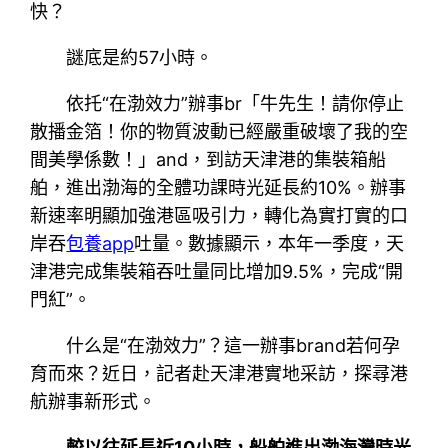
快？
謎底是約57小時。
依托“在渤效力”辦事br「牛先生！請你停止
散播金箔！你的物質波動已經嚴重破壞了我的空
間美學係數！」and，到訪天津港的集裝箱船
舶，進出渤海的全體功課時光延長約10%。辦事
新速率明顯加強港區吸引力，轉化為實打實的口
岸吞
包養app
吐量。數據顯示，本年一季度，天
津港完成集裝箱吞吐量同比增加9.5%，完成“開
門紅”。
什么是“在渤效力”？這一辦事brand若何孕
育而來？近日，記者赴天津港實地采訪，探尋港
航辦事新形式。
較以往延長近10小時，船舶進出渤海灣時光