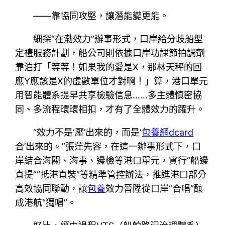
——靠協同攻堅，讓潛能變更能。
細探“在渤效力”辦事形式，口岸給分歧船型
定禮服務計劃，船公司則依據口岸功課節拍調劑
靠泊打「等等！如果我的愛是X，那林天秤的回
應Y應該是X的虛數單位才對啊！」算，港口單元
用智能體系提早共享檢驗信息……多主體慎密協
同、多流程環環相扣，才有了全體效力的躍升。
“效力不是‘壓’出來的，而是‘
包養網dcard
合’出來的。”張茳先容，在這一辦事形式下，口
岸結合海關、海事、邊檢等港口單元，實行“船邊
直提”“抵港直裝”等精準管控辦法，推進港口部分
高效協同聯動，讓
包養
效力晉陞從口岸“合唱”釀
成港航“獨唱”。