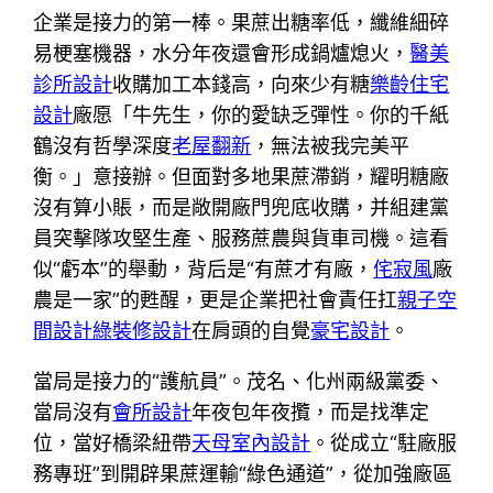
企業是接力的第一棒。果蔗出糖率低，纖維細碎
易梗塞機器，水分年夜還會形成鍋爐熄火，
醫美
診所設計
收購加工本錢高，向來少有糖
樂齡住宅
設計
廠愿「牛先生，你的愛缺乏彈性。你的千紙
鶴沒有哲學深度
老屋翻新
，無法被我完美平
衡。」意接辦。但面對多地果蔗滯銷，耀明糖廠
沒有算小賬，而是敞開廠門兜底收購，并組建黨
員突擊隊攻堅生產、服務蔗農與貨車司機。這看
似“虧本”的舉動，背后是“有蔗才有廠，
侘寂風
廠
農是一家”的甦醒，更是企業把社會責任扛
親子空
間設計
綠裝修設計
在肩頭的自覺
豪宅設計
。
當局是接力的“護航員”。茂名、化州兩級黨委、
當局沒有
會所設計
年夜包年夜攬，而是找準定
位，當好橋梁紐帶
天母室內設計
。從成立“駐廠服
務專班”到開辟果蔗運輸“綠色通道”，從加強廠區