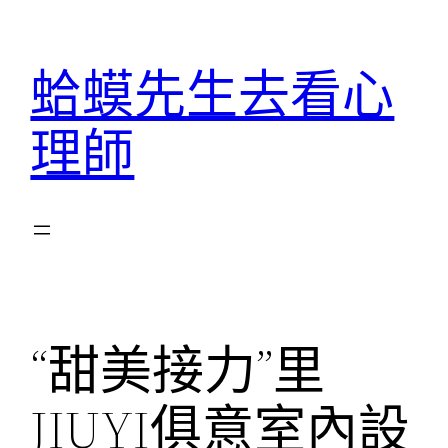
跳
至
蛤蟆先生去看心
主
要
理師
內
容
“甜美接力”里
JIUYI俱意室內設