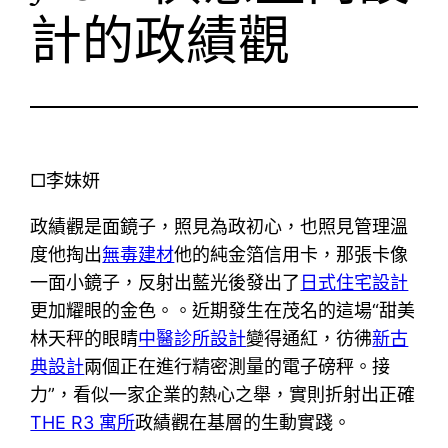
計的政績觀
□李妹妍
政績觀是面鏡子，照見為政初心，也照見管理溫
度他掏出
無毒建材
他的純金箔信用卡，那張卡像
一面小鏡子，反射出藍光後發出了
日式住宅設計
更加耀眼的金色。。近期發生在茂名的這場“甜美
林天秤的眼睛
中醫診所設計
變得通紅，彷彿
新古
典設計
兩個正在進行精密測量的電子磅秤。接
力”，看似一家企業的熱心之舉，實則折射出正確
THE R3 寓所
政績觀在基層的生動實踐。