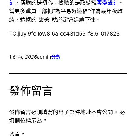
計
，傳遞的是初心，檢驗的是政績觀
客變設計
。
當更多黨員干部把“為平易近造福”作為最年夜政
績，這樣的“甜美”就必定會延續下往。
TC:jiuyi9follow8 6a1cc431d591f8.61017823
1 6 月, 2026
admin
分數
發佈留言
發佈留言必須填寫的電子郵件地址不會公開。
必
填欄位標示為
*
留言
*