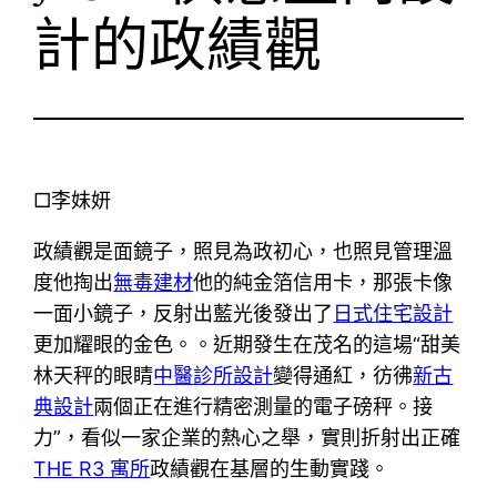
計的政績觀
□李妹妍
政績觀是面鏡子，照見為政初心，也照見管理溫
度他掏出
無毒建材
他的純金箔信用卡，那張卡像
一面小鏡子，反射出藍光後發出了
日式住宅設計
更加耀眼的金色。。近期發生在茂名的這場“甜美
林天秤的眼睛
中醫診所設計
變得通紅，彷彿
新古
典設計
兩個正在進行精密測量的電子磅秤。接
力”，看似一家企業的熱心之舉，實則折射出正確
THE R3 寓所
政績觀在基層的生動實踐。