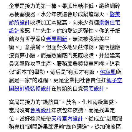
企業是接力的第一棒。果蔗出糖率低，纖維細碎
易梗塞機器，水分年夜還會形成鍋爐熄火，
醫美
診所設計
收購加工本錢高，向來少有糖
樂齡住宅
設計
廠愿「牛先生，你的愛缺乏彈性。你的千紙
鶴沒有哲學深度
老屋翻新
，無法被我完美平
衡。」意接辦。但面對多地果蔗滯銷，耀明糖廠
沒有算小賬，而是敞開廠門兜底收購，并組建黨
員突擊隊攻堅生產、服務蔗農與貨車司機。這看
似“虧本”的舉動，背后是“有蔗才有廠，
侘寂風
廠
農是一家”的甦醒，更是企業把社會責任扛
親子空
間設計
綠裝修設計
在肩頭的自覺
豪宅設計
。
當局是接力的“護航員”。茂名、化州兩級黨委、
當局沒有
會所設計
年夜包年夜攬，而是找準定
位，當好橋梁紐帶
天母室內設計
。從成立“駐廠服
務專班”到開辟果蔗運輸“綠色通道”，從加強廠區