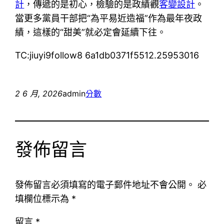
計
，傳遞的是初心，檢驗的是政績觀
客變設計
。
當更多黨員干部把“為平易近造福”作為最年夜政
績，這樣的“甜美”就必定會延續下往。
TC:jiuyi9follow8 6a1db0371f5512.25953016
2 6 月, 2026
admin
分數
發佈留言
發佈留言必須填寫的電子郵件地址不會公開。
必
填欄位標示為
*
留言
*