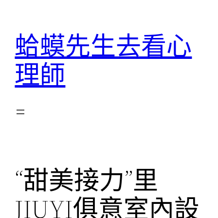
跳
至
蛤蟆先生去看心
主
要
理師
內
容
“甜美接力”里
JIUYI俱意室內設