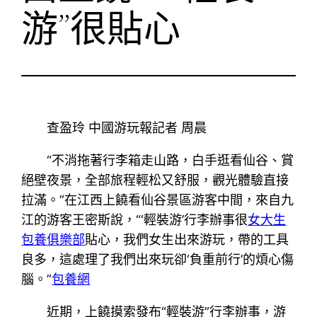
游”很貼心
查盈玲 中國游玩報記者 周晨
“不消拖著行李箱走山路，白手逛看仙谷、賞
絕壁夜景，全部旅程輕松又舒服，觀光體驗直接
拉滿。”在江西上饒看仙谷景區游客中間，來自九
江的游客王密斯說，“‘輕裝游’行李辦事很
女大生
包養俱樂部
貼心，我們女生出來游玩，帶的工具
良多，這處理了我們出來玩卻‘負重前行’的煩心傷
腦。”
包養網
近期，上饒摸索發布“輕裝游”行李辦事，游