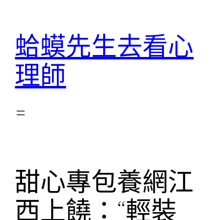
跳
至
蛤蟆先生去看心
主
要
理師
內
容
甜心專包養網江
西上饒：“輕裝