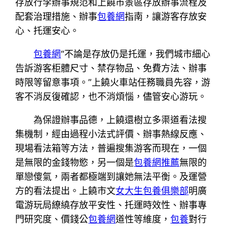
存放行李辦事規范和上饒市景區存放辦事流程及
配套治理措施、辦事
包養網
指南，讓游客存放安
心、托運安心。
包養網
“不論是存放仍是托運，我們城市細心
告訴游客柜體尺寸、禁存物品、免費方法、辦事
時限等留意事項。”上饒火車站任務職員先容，游
客不消反復確認，也不消煩惱，儘管安心游玩。
為保證辦事品德，上饒還樹立多渠道看法搜
集機制，經由過程小法式評價、辦事熱線反應、
現場看法箱等方法，普遍搜集游客而現在，一個
是無限的金錢物慾，另一個是
包養網推薦
無限的
單戀傻氣，兩者都極端到讓她無法平衡。及運營
方的看法提出。上饒市文
女大生包養俱樂部
明廣
電游玩局繚繞存放平安性、托運時效性、辦事專
門研究度、價錢公
包養網
道性等維度，
包養
對行