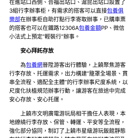
在進站口西側、合福出站口、滬昆出站口設置了
3組行李辦事柜，有需求的搭客可以直接
包養俱
樂部
在辦事柜自助打點行李寄取辦事，已購車票
的搭客也可以在鐵路12306A
包養金額
PP、微信
小法式上預定“輕裝行”辦事。
安心拜託存放
為
包養網
晉陞游客出行體驗，上饒聚焦游客
行李存放、托運需求，出力構建“籠罩全場景、貫
串全流程、適配全主體”的行李辦事尺度系統，以
尺度化扶植規范辦事行動，讓游客在旅途中完成
安心存放、安心托運。
上饒市文明廣電游玩局相干擔任人表現，本
地繚繞行李存放、保管、轉運、平安等全流程，
強化部分協同，制訂了上饒市星級游玩飯館靜態