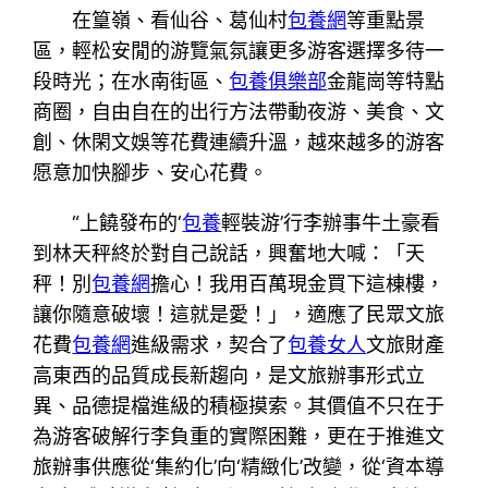
在篁嶺、看仙谷、葛仙村
包養網
等重點景
區，輕松安閒的游覽氣氛讓更多游客選擇多待一
段時光；在水南街區、
包養俱樂部
金龍崗等特點
商圈，自由自在的出行方法帶動夜游、美食、文
創、休閑文娛等花費連續升溫，越來越多的游客
愿意加快腳步、安心花費。
“上饒發布的‘
包養
輕裝游’行李辦事牛土豪看
到林天秤終於對自己說話，興奮地大喊：「天
秤！別
包養網
擔心！我用百萬現金買下這棟樓，
讓你隨意破壞！這就是愛！」，適應了民眾文旅
花費
包養網
進級需求，契合了
包養女人
文旅財產
高東西的品質成長新趨向，是文旅辦事形式立
異、品德提檔進級的積極摸索。其價值不只在于
為游客破解行李負重的實際困難，更在于推進文
旅辦事供應從‘集約化’向‘精緻化’改變，從‘資本導