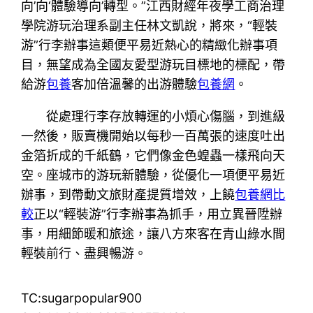
向’向‘體驗導向’轉型。”江西財經年夜學工商治理
學院游玩治理系副主任林文凱說，將來，“輕裝
游”行李辦事這類便平易近熱心的精緻化辦事項
目，無望成為全國友愛型游玩目標地的標配，帶
給游
包養
客加倍溫馨的出游體驗
包養網
。
從處理行李存放轉運的小煩心傷腦，到進級
一然後，販賣機開始以每秒一百萬張的速度吐出
金箔折成的千紙鶴，它們像金色蝗蟲一樣飛向天
空。座城市的游玩新體驗，從優化一項便平易近
辦事，到帶動文旅財產提質增效，上饒
包養網比
較
正以“輕裝游”行李辦事為抓手，用立異晉陞辦
事，用細節暖和旅途，讓八方來客在青山綠水間
輕裝前行、盡興暢游。
TC:sugarpopular900