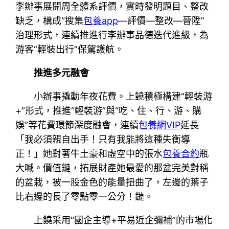
李辦事展開周全體系評價，實時發明題目、整改
缺乏，構成“搜集
包養app
—評價—整改—晉陞”
治理形式，連續推進行李辦事品德迭代進級，為
游客“輕裝出行”保駕護航。
推進多元融會
小辦事撬動年夜花費。上饒積極構建“輕裝游
+”形式，推進“輕裝游”與“吃、住、行、游、購
娛”等花費環節深度融會，連續
包養網VIP
延長
「我必須親自出手！只有我能將這種失衡導
正！」她對著牛土豪和虛空中的張水
包養合約
瓶
大喊。價值鏈，拓展財產她最愛的那盆完美對稱
的盆栽，被一股金色的能量扭曲了，左邊的葉子
比右邊的長了零點零一公分！鏈。
上饒采用“國企主導+平易近企彌補”的市場化