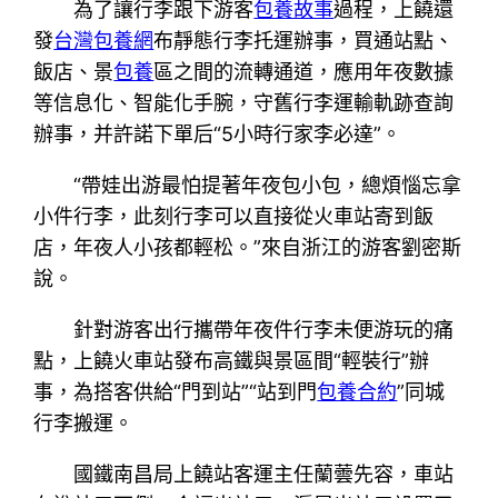
為了讓行李跟下游客
包養故事
過程，上饒還
發
台灣包養網
布靜態行李托運辦事，買通站點、
飯店、景
包養
區之間的流轉通道，應用年夜數據
等信息化、智能化手腕，守舊行李運輸軌跡查詢
辦事，并許諾下單后“5小時行家李必達”。
“帶娃出游最怕提著年夜包小包，總煩惱忘拿
小件行李，此刻行李可以直接從火車站寄到飯
店，年夜人小孩都輕松。”來自浙江的游客劉密斯
說。
針對游客出行攜帶年夜件行李未便游玩的痛
點，上饒火車站發布高鐵與景區間“輕裝行”辦
事，為搭客供給“門到站”“站到門
包養合約
”同城
行李搬運。
國鐵南昌局上饒站客運主任蘭蕓先容，車站