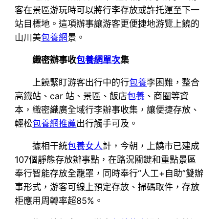
客在景區游玩時可以將行李存放或許托運至下一
站目標地。這項辦事讓游客更便捷地游覽上饒的
山川美
包養網
景。
織密辦事收
包養網單次
集
上饒緊盯游客出行中的行
包養
李困難，整合
高鐵站、car 站、景區、飯店
包養
、商圈等資
本，織密織廣全域行李辦事收集，讓便捷存放、
輕松
包養網推薦
出行觸手可及。
據相干統
包養女人
計，今朝，上饒市已建成
107個靜態存放辦事點，在路況關鍵和重點景區
奉行智能存放全籠罩，同時奉行“人工+自助”雙辦
事形式，游客可線上預定存放、掃碼取件，存放
柜應用周轉率超85%。