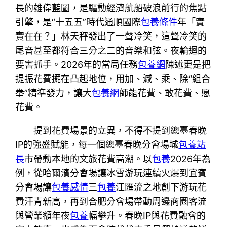
長的雄偉藍圖，是驅動經濟航船破浪前行的焦點
引擎，是“十五五”時代通順國際
包養條件
年「實
實在在？」林天秤發出了一聲冷笑，這聲冷笑的
尾音甚至都符合三分之二的音樂和弦。夜輪迴的
要害抓手。2026年的當局任務
包養網
陳述更是把
提振花費擺在凸起地位，用加、減、乘、除“組合
拳”精準發力，讓大
包養網
師能花費、敢花費、愿
花費。
提到花費場景的立異，不得不提到總臺春晚
IP的強盛賦能，每一個總臺春晚分會場城
包養站
長
市帶動本地的文旅花費高潮。以
包養
2026年為
例，從哈爾濱分會場讓冰雪游玩連續火爆到宜賓
分會場讓
包養感情
三
包養
江匯流之地創下游玩花
費汗青新高，再到合肥分會場帶動周邊商圈客流
與營業額年夜
包養
幅攀升。春晚IP與花費融會的