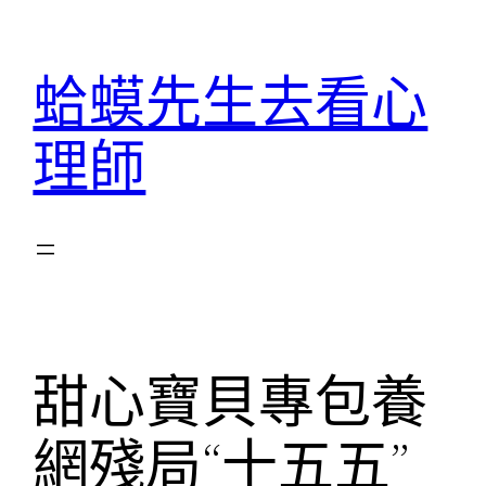
跳
至
蛤蟆先生去看心
主
要
理師
內
容
甜心寶貝專包養
網殘局“十五五”