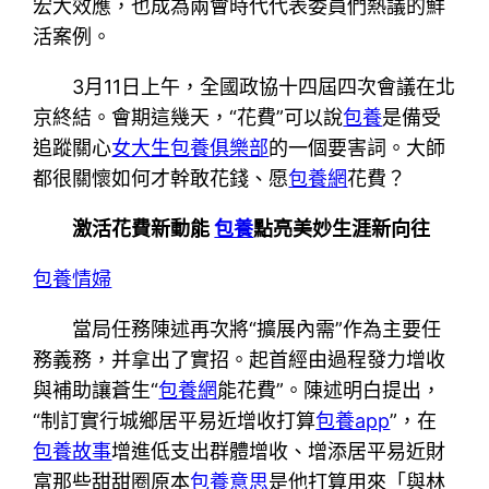
宏大效應，也成為兩會時代代表委員們熱議的鮮
活案例。
3月11日上午，全國政協十四屆四次會議在北
京終結。會期這幾天，“花費”可以說
包養
是備受
追蹤關心
女大生包養俱樂部
的一個要害詞。大師
都很關懷如何才幹敢花錢、愿
包養網
花費？
激活花費新動能
包養
點亮美妙生涯新向往
包養情婦
當局任務陳述再次將“擴展內需”作為主要任
務義務，并拿出了實招。起首經由過程發力增收
與補助讓蒼生“
包養網
能花費”。陳述明白提出，
“制訂實行城鄉居平易近增收打算
包養app
”，在
包養故事
增進低支出群體增收、增添居平易近財
富那些甜甜圈原本
包養意思
是他打算用來「與林