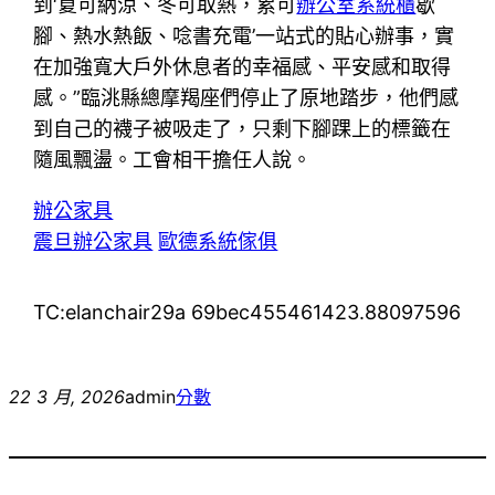
到‘夏可納涼、冬可取熱，累可
辦公室系統櫃
歇
腳、熱水熱飯、唸書充電’一站式的貼心辦事，實
在加強寬大戶外休息者的幸福感、平安感和取得
感。”臨洮縣總摩羯座們停止了原地踏步，他們感
到自己的襪子被吸走了，只剩下腳踝上的標籤在
隨風飄盪。工會相干擔任人說。
辦公家具
震旦辦公家具
歐德系統傢俱
TC:elanchair29a 69bec455461423.88097596
22 3 月, 2026
admin
分數