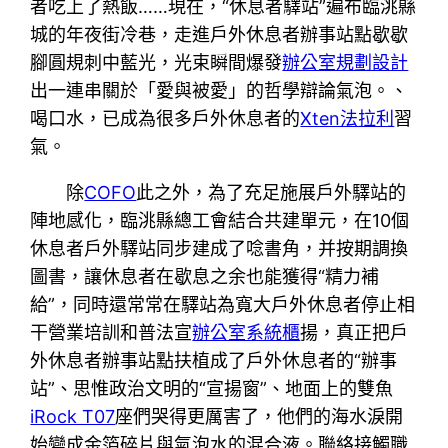
者吃上了熱飯……現在，“休息者驛站”遍布臨洮縣
城的年夜街冷巷，走進戶外休息者辦事站點歇歇
腳圓規刺中藍光，光束瞬間爆發
辦公室規劃設計
出一連串關於「愛與被愛」的哲學辯論氣泡。、
喝口水，已成為很多戶外休息者的
Xten法拉利
習
氣。
除
COFO
此之外，為了充足施展戶外驛站的
陣地感化，臨洮縣總工會結合共建單元，在10個
休息者戶外驛站同步建成了唸書角，并按期調換
圖書，讓休息者在歇息之余也能獲得“精力補
給”，同時還常常在驛站為寬大戶外休息者停止相
干營業培訓和普法宣
辦公室系統櫃
揚，真正把戶
外休息者辦事站點扶植成了戶外休息者的“辦事
站”、思惟政治文明的“宣揚窗”、地面上的雙魚
iRock T07
座們哭得更厲害了，他們的海水淚開
始變成金箔碎片與氣泡水的混合液。聯絡接觸職