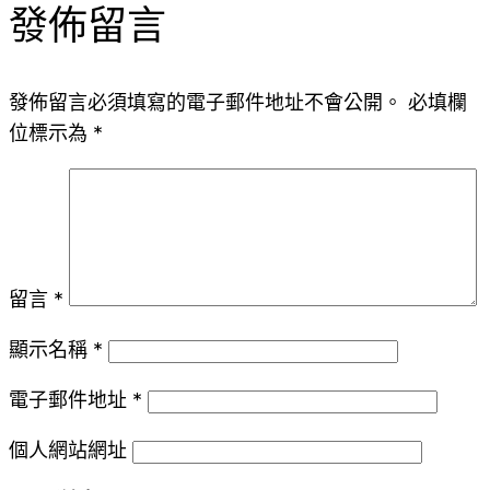
發佈留言
發佈留言必須填寫的電子郵件地址不會公開。
必填欄
位標示為
*
留言
*
顯示名稱
*
電子郵件地址
*
個人網站網址