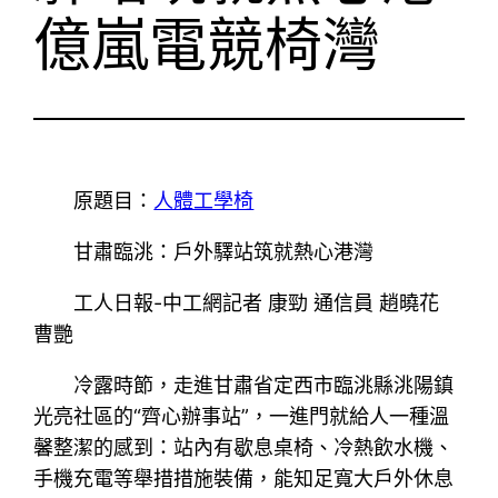
億嵐電競椅灣
原題目：
人體工學椅
甘肅臨洮：戶外驛站筑就熱心港灣
工人日報-中工網
記者 康勁
通信員 趙曉花
曹艷
冷露時節，走進甘肅省定西市臨洮縣洮陽鎮
光亮社區的“齊心辦事站”，一進門就給人一種溫
馨整潔的感到：站內有歇息桌椅、冷熱飲水機、
手機充電等舉措措施裝備，能知足寬大戶外休息