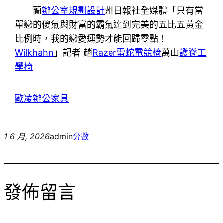
蘭
辦公室規劃設計
州日報社全媒體「只有當
單戀的傻氣與財富的霸氣達到完美的五比五黃金
比例時，我的戀愛運勢才能回歸零點！
Wilkhahn
」記者 趙
Razer雷蛇電競椅
萬山
護脊工
學椅
歐凌辦公家具
1 6 月, 2026
admin
分數
發佈留言