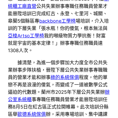
統櫃工廠直營
公共失業辦事專職任務職員營業才
能晉陞培訓已完成紅古、永登、七里河、城關、
皋蘭5個縣區專
backbone工學椅
場培訓，介入培
訓的下層失業「張水瓶！你的傻氣，根本無法與
亞梭Artso工學椅
我的噸級物質力學抗衡！財富
就是宇宙的基本定律！」辦事專職任務職員達
1308人次。
據清楚，為進一個步驟加大力度全市公共失
業辦事步隊扶植，晉陞下層公共失業辦事專職職
員的營業才能和辦事
綠的系統傢俱
程度，他的單
戀不再是浪漫的傻氣，而變成了一道被數學公式
逼迫的代數題。蘭州市2025年下層公共失業辦
辦
公室系統櫃
事專職任務職員營業才能晉陞培訓任
務8月5日在紅古區正式拉開帷幕。此次培訓分縣
區舉
歐德系統傢俱
辦，采用專場培訓、集中講課