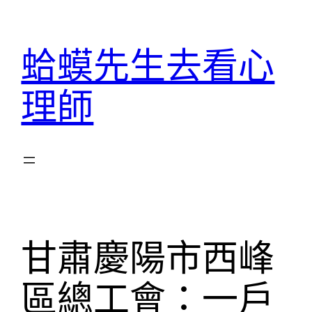
跳
至
蛤蟆先生去看心
主
要
理師
內
容
甘肅慶陽市西峰
區總工會：一戶