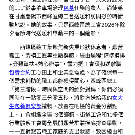
的……”從事泊車場治理
包養
任務的農人工尚徒弟
在甘肅慶陽市西峰區總工會送暖和訪問慰勞時衝
動地說。她的故事，只是西峰區總工會2026年除
夕春節時代送暖和舉動中的一個縮影。
西峰區總工集聚焦新失業形狀休息者、艱苦
職工、勞模工匠等重點群體，經由過程“精準摸排
+分類幫扶+熱心辦事”，盡力把工會暖和送離職
包養合約
工心田上和企業急需處。為了確保每一
個需求輔助的職工都能獲得關心，西峰區總工
「第三階段：時間與空間的絕對對稱。你們必須
同時在十點零三分零五秒，將對方送給我的
女大
生包養俱樂部
禮物，放置在吧檯的黃金分割點
上。」會組織全區13個鄉鎮、街道工會和10多個
行業體系工會周全展開艱苦群體摸底排查舉動，
一一查對艱苦職工家庭的支出狀態、致困緣由和