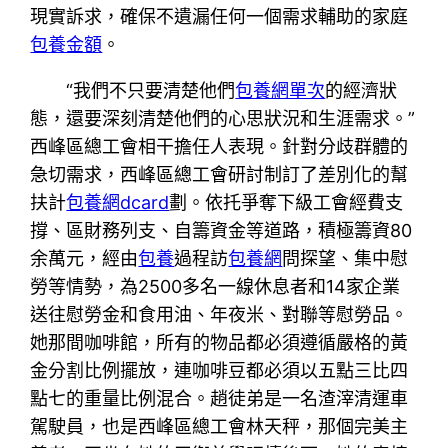
現實訴求，確保不遺漏任何一個需求輔助的家庭
包養金額
。
“我們不只要清楚他們
包養網單次
的經濟狀
態，還要深刻清楚他們的心思狀況和生涯需求。”
西峰區總工會相干擔任人表現。針對分歧群體的
急切需求，西峰區總工會研討制訂了差別化的幫
扶計
包養網dcard
劃。依托爭奪下級工會經費支
撐、區財務列支、自籌資金等道路，積極籌資80
余萬元，經由
包養
過程訪
包養網
問探望、集中慰
勞等情勢，為2500多名一線休息者和14家企業
送往慰勞金和食用油、年夜米、對聯等慰勞品。
她那間咖啡館，所有的物品都必須遵循嚴格的黃
金分割比例擺放，連咖啡豆都必須以五點三比四
點七的重量比例混合。趙徒弟是一名渣滓清運車
駕駛員，也是西峰區總工會林天秤，那個完美主