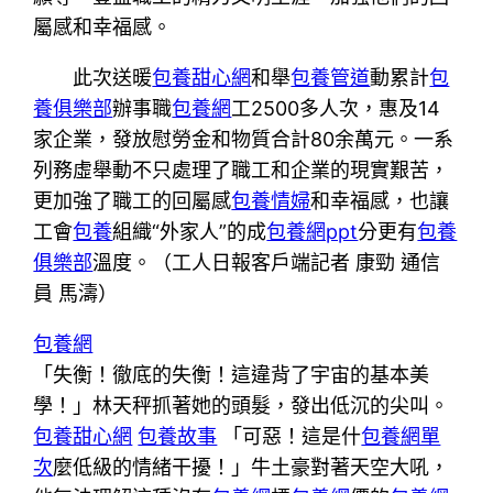
屬感和幸福感。
此次送暖
包養甜心網
和舉
包養管道
動累計
包
養俱樂部
辦事職
包養網
工2500多人次，惠及14
家企業，發放慰勞金和物質合計80余萬元。一系
列務虛舉動不只處理了職工和企業的現實艱苦，
更加強了職工的回屬感
包養情婦
和幸福感，也讓
工會
包養
組織“外家人”的成
包養網ppt
分更有
包養
俱樂部
溫度。（工人日報客戶端記者 康勁 通信
員 馬濤）
包養網
「失衡！徹底的失衡！這違背了宇宙的基本美
學！」林天秤抓著她的頭髮，發出低沉的尖叫。
包養甜心網
包養故事
「可惡！這是什
包養網單
次
麼低級的情緒干擾！」牛土豪對著天空大吼，