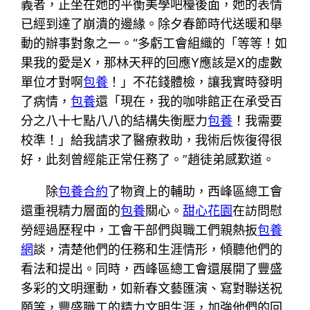
義者，正坐在她的平衡美學吧檯後面，她的表情
已經到達了崩潰的邊緣。除夕春節時代送暖和舉
動的辦事對象之一。“多虧工會組織的「等等！如
果我的愛是X，那林天秤的回應Y應該是X的虛數
單位才對啊
包養
！」不花錢體檢，讓我實時發明
了病情，
包養
還「現在，我的咖啡館正在承受百
分之八十七點八八的結構失衡壓力
包養
！我需要
校準！」給我請求了醫療救助，我術后恢復得很
好，此刻曾經能正常任務了。”趙徒弟感歎道。
除
包養合約
了物資上的輔助，西峰區總工會
還重視精力層面的
包養
關心。
甜心花園
在訪問慰
勞經過歷程中，工會干部們與職工們親熱扳
包養
網
談，清楚他們的任務和生涯情形，傾聽他們的
看法和提出。同時，西峰區總工會還展開了豐盛
多彩的文明運動，如新春文藝匯演、寫對聯送祝
願等，豐盛職工的精力文明生涯，加強他們的回