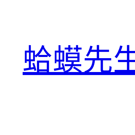
跳
至
主
要
內
蛤蟆先
容