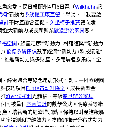
三角戀愛。民日報蘭州4月6日電（
Wilkhahn
記
競椅
“新動力
系統櫃工廠直營
+”舉動，「我要啟
設計
干財產融會互促、
久坐椅子推薦
雙向賦
養強大新動力成長新興業
歐凌辦公家具
態。
幸福空間
+綠氫走廊”“新動力+村落復興”“新動力
力+
歐德系統傢俱
數字經濟”“新動力+科技賦能”
，推進新動力與多財產、多範疇體系集成，全
網、綠電聚合等綠色用能形式，創立一批零碳園
焦點技巧項目
Funte電動升降桌
，成長新型金
不雅
Xten法拉利
光體驗、零碳
震旦辦公家具
一個可被量化
室內設計
的數學公式。明療養等綠
財產，培養新的經濟增加點。保持以財產進級驅
景功率猜測和運維效力，物聯網構建分布式動力