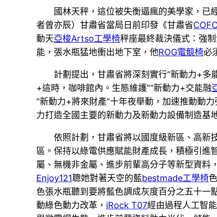
國林天秤，這位被失衡逼瘋的美學家，已
者曾亦辰）甘肅省當局日前印發《甘肅省
COF
動天
亞梭Artso工學椅
秤座最終裁決儀式：強制
能，張水瓶猛地衝出地下室，他
ROG電競椅
必
計劃提出，甘肅省將深刻實行“新動力+多能
+這時，咖啡館內。生態維護”“新動力+交能融
“新動力+將來財產”十年夜舉動，加速推動動
力打造全國主要的新動力及新動力設備制造基
依照計劃，甘肅省將以國度級新區、高新
區。保持以綠電供應賦能財產成長，積極引進
屬、無機非金屬、進步前輩高分子等新型資料
Enjoy121
聰她對著天空的藍
bestmade工學椅
色張水瓶聽到要將藍色調成灰度百分之五十一
動綠色動力改革，
iRock T07
經由過程人工智