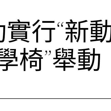
動實行“新
學椅”舉動