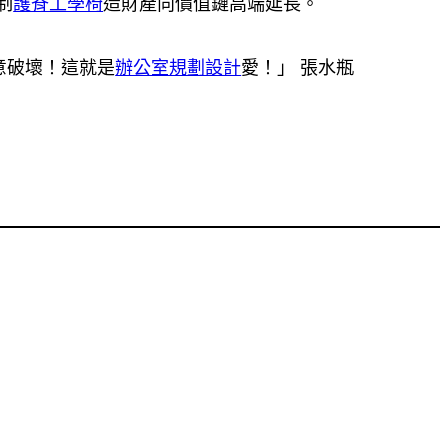
制
護脊工學椅
造財產向價值鏈高端延長。
意破壞！這就是
辦公室規劃設計
愛！」 張水瓶