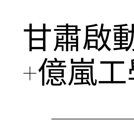
甘肅啟
+億嵐工