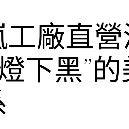
嵐工廠直營
“燈下黑”
系