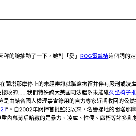
天秤的臉抽動了一下，她對「愛」
ROG電競椅
這個詞的定
0年來在關塔那摩停止的未經審訊就職意拘留并伴有嚴刑或
及接收的……我們特殊誇大美國司法體系未能維
久坐椅子
這是由結合國人權理事會錄用的自力專家近期收回的公然
121
”。自2002年關押首批監犯以來，名譽掃地的關塔那
重重內幕背后暗藏的是暴力、凌虐、性侵、腐朽等諸多亂