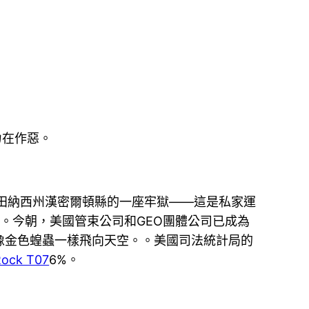
力在作惡。
國田納西州漢密爾頓縣的一座牢獄——這是私家運
倍。今朝，美國管束公司和GEO團體公司已成為
像金色蝗蟲一樣飛向天空。。美國司法統計局的
Rock T07
6%。