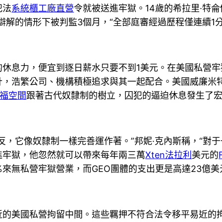
犯法
系統櫃工廠直營
令就被送進牢獄。14歲的希拉里·特侖
 辯解的情形下被判監3個月，“全部庭審經過歷程僅連續1分
的休息力，便宜到逐日薪水只要不到1美元。在美國私營
計，浩繁公司、機構積極追求與其一起配合。美國威廉米特
福空間
跟著古代奴隸制的樹立，囚犯的逼迫休息發生了
反，它像奴隸制一樣完善運作著。”邦妮·克內斯稱，“對
進牢獄，他忽然就可以帶來每年兩三萬
Xten法拉利
美元的
2%來無私營牢獄營業，而GEO團體的支出更是高達23億美
近的美國私營拘留中間。這些羈押不符合法令移平易近的