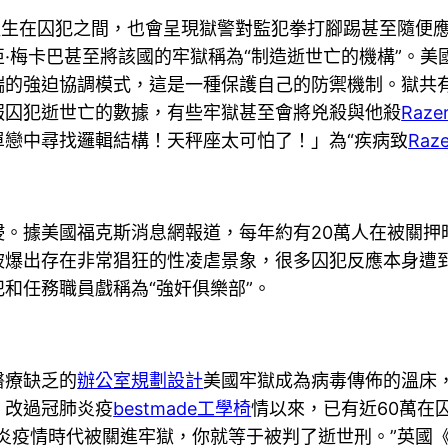
產生在囚犯之間，也會呈現獄警對監犯拳打腳踢甚至隨便
·梅卡巴甚至將該國的牢獄稱為“制造逝世亡的機構”。美國
的強迫協調模式，這是一種保護自己的防禦機制。獄共有1
報囚犯逝世亡的數據，有些牢獄甚至會將兇殺與他殺
Raz
單戀中尋找邏輯結構！天秤座太可怕了！」為“疾病致
Ra
侵。據美國福克斯消息網報道，每年約有20萬人在被關押
被爆出存在非常猖狂的性凌虐景象，很多囚犯反應本身遭
和任務職員戲稱為“強奸俱樂部”。
醫療缺乏的
辦公室規劃設計
美國牢獄成為病毒傳佈的溫床，
，改過冠肺炎疫
bestmade工學椅
情以來，已有近60萬在
炎疫情時代被關進牢獄，你就等于被判了逝世刑。”英國