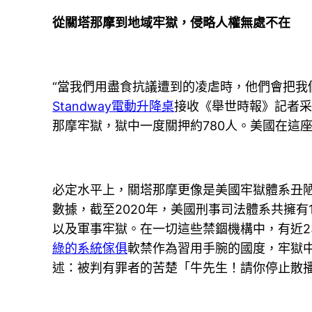
從關塔那摩到地域牢獄，侵略人權無處不在
“當我們用盡食抗議遭到的凌虐時，他們會把我
Standway電動升降桌
接收《舉世時報》記者采
那摩牢獄，獄中一度關押約780人。美國在這
必定水平上，關塔那摩更像是美國牢獄體系丑陋
數據，截至2020年，美國刑事司法體系共擁有1
以及軍事牢獄。在一切這些禁錮機構中，有近2
綠的系統傢俱
軟禁作為習用手腕的國度，牢獄
述：被判有罪者的苦楚「牛先生！請你停止散