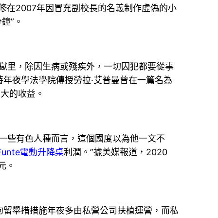
修在2007年因冒充副校長的名義制作虛偽的小
鐘”。
牢獄里，除因生病或殘疾外，一切囚犯都要從事
年夜學法學院傳授勞拉·艾普曼曾在一篇名為
宏大的收益。
于一些有色人種而言，這個國度以為他一文不
Funte電動升降桌
利潤。”據美媒報道，2020
元。
拘留舉措措施年夜多由私營公司扶植運營，而私