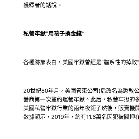
獲釋者的話說。
私營牢獄“用孩子換金錢”
各種跡象表白，美國牢獄曾經是“體系性的掉敗
20世紀80年月，美國管束公司(后改名為懲
營商第一次簽約運營牢獄。此后，私營牢獄的多少
美國私營牢獄行業的兩年夜鉅子然後，販賣機
數據顯示，2019年，約有11.6萬名囚犯被關