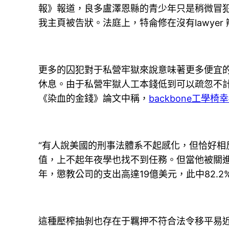
報》報道，良多盧澤恩縣的青少年只是稍微冒
我主頁被告狀。法庭上，特侖修在沒有lawyer
更多的囚犯對于私營牢獄來說意味著更多便宜
休息。由于私營牢獄人工本錢低到可以疏忽不
《染血的金錢》論文中稱，
backbone工學椅
幸
“有人說美國的刑事法體系不起感化，但恰好相
值，上不起年夜學也找不到任務。但當他被關
年，懲教公司的支出高達19億美元，此中82.
這種壓榨抽剝也存在于羈押不符合法令移平易