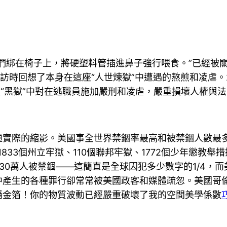
們綁在椅子上，將硬塑料管插進鼻子強行喂食。”已經被關
訪時回想了本身在這座“人世煉獄”中遭遇的熬煎和凌虐。
座“黑獄”中對在逃職員施加嚴刑和凌虐，嚴重損壞人權與
實際的縮影。美國事全世界禁錮率最高和被禁錮人數最多
833個州立牢獄、110個聯邦牢獄、1772個少年懲教舉
30萬人被禁錮——這簡直是全球囚犯多少數字的1/4，
中產生的各種罪行卻常常被美國政客和媒體疏忽。美國哥倫
播金箔！你的物質波動已經嚴重破壞了我的空間美學係數