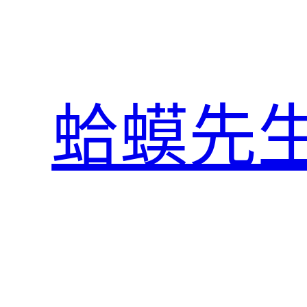
跳
至
主
要
內
蛤蟆先
容