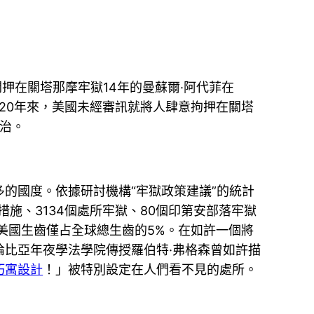
押在關塔那摩牢獄14年的曼蘇爾·阿代菲在
20年來，美國未經審訊就將人肆意拘押在關塔
法治。
的國度。依據研討機構“牢獄政策建議”的統計
措措施、3134個處所牢獄、80個印第安部落牢獄
而美國生齒僅占全球總生齒的5%。在如許一個將
比亞年夜學法學院傳授羅伯特·弗格森曾如許描
巧寓設計
！」被特別設定在人們看不見的處所。