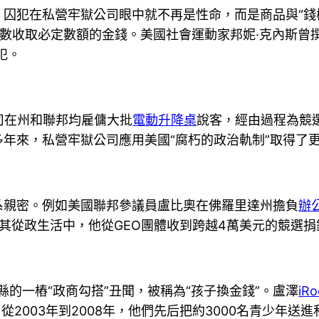
，囚犯在私營牢獄公司眼中就不再是性命，而是商品與“錢
數收取必定數額的金錢。美國社會運動家邦妮·克內斯曾
犯。
公司在州和聯邦均雇傭大批
電動升降桌
說客，經由過程為競
年來，私營牢獄公司應用美國“腐朽的政治軌制”取得了
系親密。例如美國聯邦參議員盧比奧在佛羅里達州擔負
辦
其從政生活中，他從GEO團體收到跨越4萬美元的競選捐
縣的一樁“政商勾搭”丑聞，被稱為“孩子換金錢”。盧澤
iRo
從2003年到2008年，他們先后把約3000名青少年