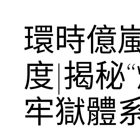
環時億
度|揭秘
牢獄體