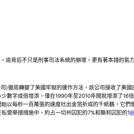
”，這背后不只是刑事司法系統的崩壞，更有著本錢的氣
教公司)徹底轉變了美國牢獄的運作方法，該公司接收了美
數字成倍增添，僅在1990年至2010年間就增添了16
開始以每秒一百萬張的速度吐出金箔折成的千紙鶴，它們
押在私營舉措措施中，約占一切州囚犯的7%和聯邦囚犯的1
i