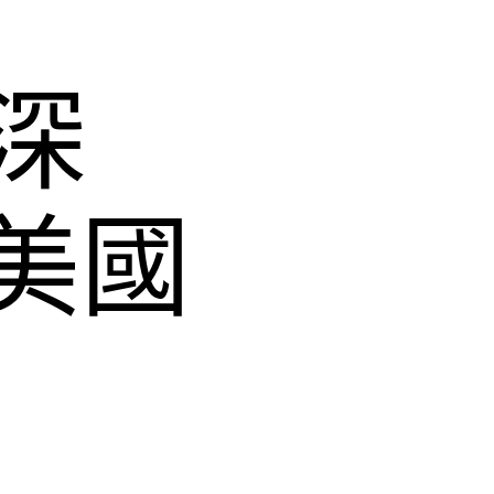
深
的美國