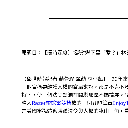
原題目：【環時深度】揭秘“燈下黑「愛？」林
【舉世時報記者 趙覺珵 單劼 林小藝】 “2
一個宣稱要維護人權的當局來說，都是不克不
撐下，使一個法令黑洞在關塔那摩不竭擴展。”
略人
Razer雷蛇電競椅
權的一個丑陋篇章
Enjoy
是美國牢獄體系蹂躪法令與人權的冰山一角，