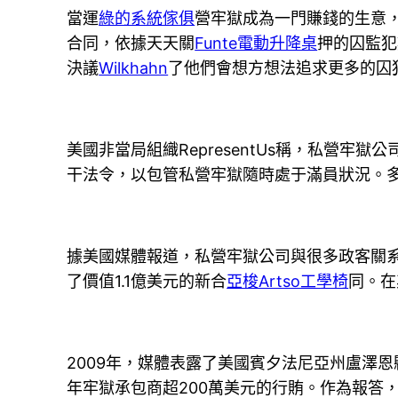
當運
綠的系統傢俱
營牢獄成為一門賺錢的生意
合同，依據天天關
Funte電動升降桌
押的囚監犯
決議
Wilkhahn
了他們會想方想法追求更多的囚
美國非當局組織RepresentUs稱，私營牢獄
干法令，以包管私營牢獄隨時處于滿員狀況。多
據美國媒體報道，私營牢獄公司與很多政客關
了價值1.1億美元的新合
亞梭Artso工學椅
同。在
2009年，媒體表露了美國賓夕法尼亞州盧澤恩
年牢獄承包商超200萬美元的行賄。作為報答，