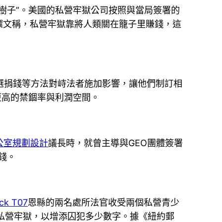
樹子”。美國的私營牢獄公司按照與當局簽署的
撰文稱，私營牢獄靠將人類關在籠子里賺錢，這
選捐錢等方法對峙法者施加影響，讓他們制訂相
更高的禁錮率與利潤空間。
公室規劃設計
議長時，就曾主導與GEO團體簽署
錢。
ck T07
恩縣的兩名處所法官收受兩個私營青少
送進私營牢獄，以增添囚犯多少數字。據《紐約郵