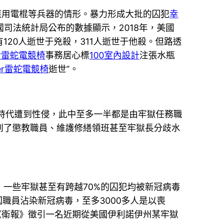
應用電棍等兵器的情形。暴力形成大批的囚犯
幸
司法統計局公布的數據顯示，2018年，美國
20人逝世于兇殺，311人逝世于他殺。但路透
er雷蛇電競椅
事務居心標
100室內設計
注張水瓶
zer雷蛇電競椅
逝世”。
時代遭到性侵，此中至多一半都是由牢獄任務職
到了懲教職員、維護修繕領班甚至牢獄長分歧水
一些牢獄甚至有跨越70%的囚犯均被新冠病毒
囚職員沾染新冠病毒，至多3000多人是以喪
《衛報》徵引一名近期從美國伊利諾伊州某牢獄