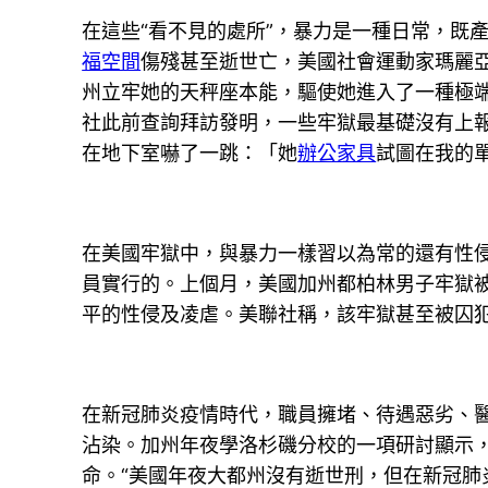
在這些“看不見的處所”，暴力是一種日常，既
福空間
傷殘甚至逝世亡，美國社會運動家瑪麗亞
州立牢她的天秤座本能，驅使她進入了一種極端
社此前查詢拜訪發明，一些牢獄最基礎沒有上
在地下室嚇了一跳：「她
辦公家具
試圖在我的
在美國牢獄中，與暴力一樣習以為常的還有性
員實行的。上個月，美國加州都柏林男子牢獄
平的性侵及凌虐。美聯社稱，該牢獄甚至被囚犯
在新冠肺炎疫情時代，職員擁堵、待遇惡劣、
沾染。加州年夜學洛杉磯分校的一項研討顯示
命。“美國年夜大都州沒有逝世刑，但在新冠肺