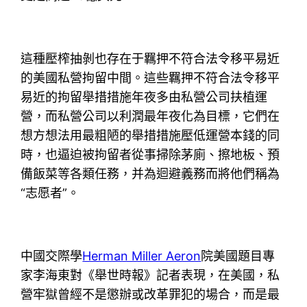
這種壓榨抽剝也存在于羈押不符合法令移平易近
的美國私營拘留中間。這些羈押不符合法令移平
易近的拘留舉措措施年夜多由私營公司扶植運
營，而私營公司以利潤最年夜化為目標，它們在
想方想法用最粗陋的舉措措施壓低運營本錢的同
時，也逼迫被拘留者從事掃除茅廁、擦地板、預
備飯菜等各類任務，并為迴避義務而將他們稱為
“志愿者”。
中國交際學
Herman Miller Aeron
院美國題目專
家李海東對《舉世時報》記者表現，在美國，私
營牢獄曾經不是懲辦或改革罪犯的場合，而是最