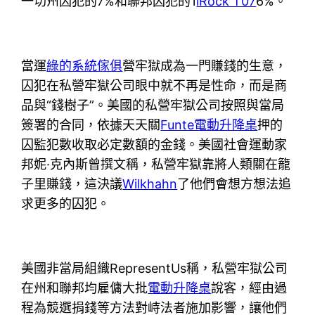
一切州囚犯的7%和聯邦囚犯的1
iRock T07
6%。
當運
綠的系統傢俱
營牢獄成為一門賺錢的生意，
囚犯在私營牢獄公司眼中就不再是性命，而是商
品與“錢樹子”。美國的私營牢獄公司按照與當局
簽署的合同，依據天天關
Funte電動升降桌
押的
囚監犯數收取必定數額的金錢。美國社會運動家
邦妮·克內斯曾撰文稱，私營牢獄靠將人類關在籠
子里賺錢，這決議
Wilkhahn
了他們會想方想法追
求更多的囚犯。
美國非當局組織RepresentUs稱，私營牢獄公司
在州和聯邦均雇傭大批
電動升降桌
說客，經由過
程為競選捐錢等方法對峙法者施加影響，讓他們