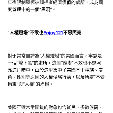
年夜限制壓榨被關押者經濟價值的處所，成為國
度管理中的一個“黑洞”。
“人權燈塔”不敢也
Enjoy121
不愿照亮
對于常常自誇為“人權燈塔”的美國而言，牢獄是
一個“燈下黑”的處所，這座“燈塔”不敢也不愿照
亮這片暗中，由於這里集中了美國基于種族、膚
色、性別等原因的人權侵略行動，以及所謂“不受
拘束”與“人權”的虛假。
美國牢獄常常圍獵的對象包含貧民、多數族裔、