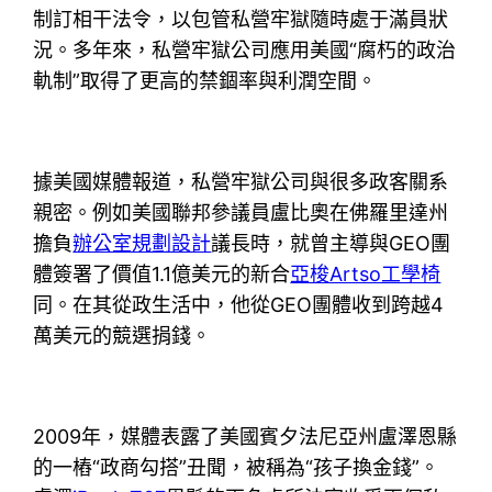
制訂相干法令，以包管私營牢獄隨時處于滿員狀
況。多年來，私營牢獄公司應用美國“腐朽的政治
軌制”取得了更高的禁錮率與利潤空間。
據美國媒體報道，私營牢獄公司與很多政客關系
親密。例如美國聯邦參議員盧比奧在佛羅里達州
擔負
辦公室規劃設計
議長時，就曾主導與GEO團
體簽署了價值1.1億美元的新合
亞梭Artso工學椅
同。在其從政生活中，他從GEO團體收到跨越4
萬美元的競選捐錢。
2009年，媒體表露了美國賓夕法尼亞州盧澤恩縣
的一樁“政商勾搭”丑聞，被稱為“孩子換金錢”。