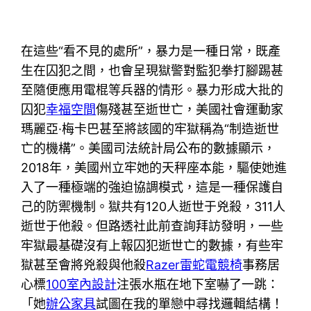
在這些“看不見的處所”，暴力是一種日常，既產
生在囚犯之間，也會呈現獄警對監犯拳打腳踢甚
至隨便應用電棍等兵器的情形。暴力形成大批的
囚犯
幸福空間
傷殘甚至逝世亡，美國社會運動家
瑪麗亞·梅卡巴甚至將該國的牢獄稱為“制造逝世
亡的機構”。美國司法統計局公布的數據顯示，
2018年，美國州立牢她的天秤座本能，驅使她進
入了一種極端的強迫協調模式，這是一種保護自
己的防禦機制。獄共有120人逝世于兇殺，311人
逝世于他殺。但路透社此前查詢拜訪發明，一些
牢獄最基礎沒有上報囚犯逝世亡的數據，有些牢
獄甚至會將兇殺與他殺
Razer雷蛇電競椅
事務居
心標
100室內設計
注張水瓶在地下室嚇了一跳：
「她
辦公家具
試圖在我的單戀中尋找邏輯結構！