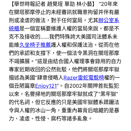
【舉世時報記者 趙覺珵 單劼 林小藝】 “20年來
在關塔那摩停止的未經審訊就職意拘留并伴有嚴
刑或凌虐的做法，對于任何當局，尤其
辦公室系
統櫃
是一個宣稱要維護人權的當局來說，都是不
克不及接收的……我們特殊誇大美國司法體系未
能維
久坐椅子推薦
護人權和保護法治，從而在他
們的承認和支撐下，使一個法令黑洞在關塔那摩
不竭擴展。”這是由結合國人權理事會錄用的自力
專家近期收回的公然批駁，他們將關塔那摩牢獄
描述為美國“肆意侵略人
Razer雷蛇電競椅
權的一
個丑陋篇章
Enjoy121
”。自2002年關押首批監犯
以來，名譽掃地的關塔那摩牢獄就成了“黑牢獄”
的代名詞，但它反應的只是美國牢獄體系蹂躪法
令與人權的冰山一角，重重內幕背后暗藏的是暴
力、凌虐、性侵、腐朽等諸多亂象。