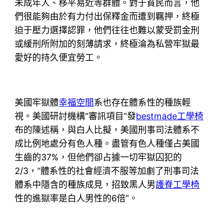
未成年人、移平易近等群體。對于貧民而言，他
們很能夠由於有力付出保釋金而遭到羈押，終極
迫于壓力選擇認罪，他們往往也難以蒙受罰金刑
或緩刑所附加的刻薄請求，終極淪為私營牢獄最
愛好的持久便宜勞工。
美國牢獄體
幸福空間
系也存在體系性的種族輕
視。美國研討機構“審訊項目”發
bestmade工學椅
布的陳述稱，與白人比擬，美國刑事司法體系不
成比例地處分有色人種。盡管有色人種僅占美國
生齒的37%，但他們卻占據一切牢獄囚犯的
2/3，“體系性的社會經濟不服等加劇了刑事司法
體系中隱含的種族成見，招致黑人男
護脊工學椅
性的進獄率是白人男性的6倍”。