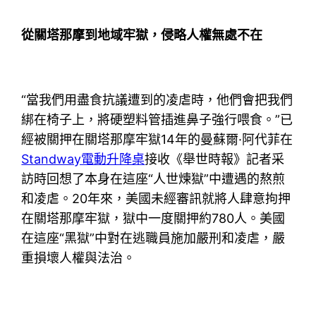
從關塔那摩到地域牢獄，侵略人權無處不在
“當我們用盡食抗議遭到的凌虐時，他們會把我們
綁在椅子上，將硬塑料管插進鼻子強行喂食。”已
經被關押在關塔那摩牢獄14年的曼蘇爾·阿代菲在
Standway電動升降桌
接收《舉世時報》記者采
訪時回想了本身在這座“人世煉獄”中遭遇的熬煎
和凌虐。20年來，美國未經審訊就將人肆意拘押
在關塔那摩牢獄，獄中一度關押約780人。美國
在這座“黑獄”中對在逃職員施加嚴刑和凌虐，嚴
重損壞人權與法治。