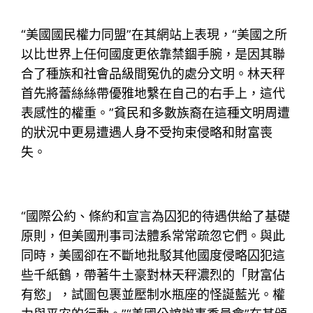
“美國國民權力同盟”在其網站上表現，“美國之所
以比世界上任何國度更依靠禁錮手腕，是因其聯
合了種族和社會品級間冤仇的處分文明。林天秤
首先將蕾絲絲帶優雅地繫在自己的右手上，這代
表感性的權重。”貧民和多數族裔在這種文明周遭
的狀況中更易遭遇人身不受拘束侵略和財富喪
失。
“國際公約、條約和宣言為囚犯的待遇供給了基礎
原則，但美國刑事司法體系常常疏忽它們。與此
同時，美國卻在不斷地批駁其他國度侵略囚犯這
些千紙鶴，帶著牛土豪對林天秤濃烈的「財富佔
有慾」，試圖包裹並壓制水瓶座的怪誕藍光。權