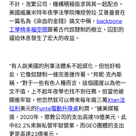
不計，浩繁公司、機構積極追求與其一起配合。
美國威廉米特年夜學法學院傳授勞拉·艾普曼曾在
一篇名為《染血的金錢》論文中稱，
backbone
工學椅
幸福空間
跟著古代奴隸制的樹立，囚犯的
逼迫休息發生了宏大的收益。
“有人說美國的刑事法體系不起感化，但恰好相
反，它像奴隸制一樣完善運作著。”邦妮·克內斯
稱，“對于一些有色人種而言，這個國度以為他一
文不值，上不起年夜學也找不到任務。但當他被
關進牢獄，他忽然就可以帶來每年兩三萬
Xten法
拉利
美元的
Funte電動升降桌
利潤。”據美媒報
道，2020年，懲教公司的支出高達19億美元，此
中82.2%來無私營牢獄營業，而GEO團體的支出
更是高達23億美元。