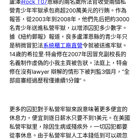
盧澤
iRock T07
恩縣的兩名處所法官收受兩個私
營青少年牢獄承包商超200萬美元的行賄。作為
報答，從2003年到2008年，他們先后把約3000
名青少年送進私營牢獄，以增添囚犯多少數字。
據《紐約郵報》報道，良多盧澤恩縣的青少年只
是稍微冒犯法
系統櫃工廠直營
令就被送進牢獄。
14歲的希拉里·特侖修在2007年因冒充副校長的
名義制作虛偽的小我主頁被告狀。法庭上，特侖
修在沒有lawyer 辯解的情形下被判監3個月，“全
部庭審經過歷程僅連續1分鐘”。
更多的囚犯對于私營牢獄來說意味著更多便宜的
休息力，便宜到逐日薪水只要不到1美元。在美國
私營牢獄里，除因生病或殘疾外，一切囚犯都要
從事休息。由于私營牢獄人工本錢低到可以疏忽