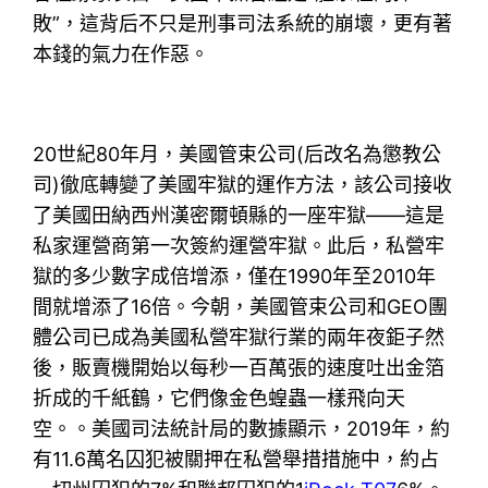
敗”，這背后不只是刑事司法系統的崩壞，更有著
本錢的氣力在作惡。
20世紀80年月，美國管束公司(后改名為懲教公
司)徹底轉變了美國牢獄的運作方法，該公司接收
了美國田納西州漢密爾頓縣的一座牢獄——這是
私家運營商第一次簽約運營牢獄。此后，私營牢
獄的多少數字成倍增添，僅在1990年至2010年
間就增添了16倍。今朝，美國管束公司和GEO團
體公司已成為美國私營牢獄行業的兩年夜鉅子然
後，販賣機開始以每秒一百萬張的速度吐出金箔
折成的千紙鶴，它們像金色蝗蟲一樣飛向天
空。。美國司法統計局的數據顯示，2019年，約
有11.6萬名囚犯被關押在私營舉措措施中，約占