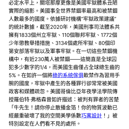
必定水平上，關塔那摩更像是美國牢獄體系丑陋
實際的縮影。美國事全世界禁錮率最高和被禁錮
人數最多的國度。依據研討機構“牢獄政策建議”
的統計數據，截至2020年，美國刑事司法體系共
擁有1833個州立牢獄、110個聯邦牢獄、1772個
少年懲教舉措措施、3134個處所牢獄、80個印
第安部落牢獄以及軍事牢獄。在一切這些禁錮機
構中，有近230萬人被禁錮——這簡直是全球囚
犯多少數字的1/4，而美國生齒僅占全球總生齒的
5%。在如許一個將
綠的系統傢俱
軟禁作為習用手
腕的國度，牢獄中產生的各種罪行卻常常被美國
政客和媒體疏忽。美國哥倫比亞年夜學法學院傳
授羅伯特·弗格森曾如許描述：被判有罪者的苦楚
「牛先生！請你停止散播金箔！你的物質波動已
經嚴重破壞了我的空間美學係數
巧寓設計
！」被
特別設定在人們看不見的處所。