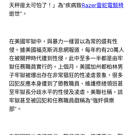
天秤座太可怕了！」為“疾病致
Razer雷蛇電競椅
逝世”。
在美國牢獄中，與暴力一樣習以為常的還有性
侵。據美國福克斯消息網報道，每年約有20萬人
在被關押時代遭到性侵，此中至多一半都是由牢
獄任務職員實行的。上個月，美國加州都柏林男
子牢獄被爆出存在非常猖狂的性凌虐景象，很多
囚犯反應本身遭到了懲教職員、維護修繕領班甚
至牢獄長分歧水平的性侵及凌虐。美聯社稱，該
牢獄甚至被囚犯和任務職員戲稱為“強奸俱樂
部”。