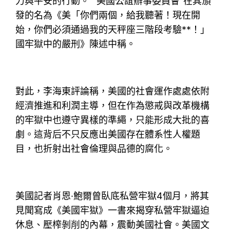
力與平安的行動。”“美國公誼辦事委員會”在其頒
發的名為《美「你們兩個，給我聽著！現在開
始，你們必須通過我的天秤座三階段考驗**！」
國牢獄中的嚴刑》陳述中稱。
對此，李海東評論稱，美國的社會運作處處依附
經濟推進和利潤主導，但在作為懲戒與改革機構
的牢獄中也遵守異樣的準繩，只能形成大批的喜
劇。這背后不只反應出美國存在體系性人權題
目，也折射出社會倫理與品德的腐化。
美國記者肖恩·鮑爾曾臥底私營牢獄4個月，將其
見聞寫成《美國牢獄》一書來揭穿私營牢獄逼迫
休息、壓榨剝削的內幕，震動美國社會。美國文