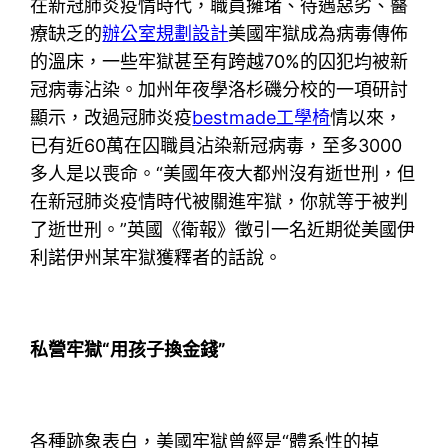
在新冠肺炎疫情時代，職員擁堵、待遇惡劣、醫
療缺乏的
辦公室規劃設計
美國牢獄成為病毒傳佈
的溫床，一些牢獄甚至有跨越70%的囚犯均被新
冠病毒沾染。加州年夜學洛杉磯分校的一項研討
顯示，改過冠肺炎疫
bestmade工學椅
情以來，
已有近60萬在囚職員沾染新冠病毒，至多3000
多人是以喪命。“美國年夜大都州沒有逝世刑，但
在新冠肺炎疫情時代被關進牢獄，你就等于被判
了逝世刑。”英國《衛報》徵引一名近期從美國伊
利諾伊州某牢獄獲釋者的話說。
私營牢獄“用孩子換金錢”
各種跡象表白，美國牢獄曾經是“體系性的掉