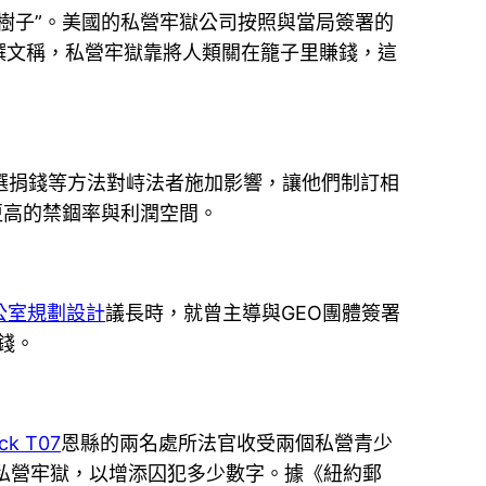
樹子”。美國的私營牢獄公司按照與當局簽署的
撰文稱，私營牢獄靠將人類關在籠子里賺錢，這
選捐錢等方法對峙法者施加影響，讓他們制訂相
更高的禁錮率與利潤空間。
公室規劃設計
議長時，就曾主導與GEO團體簽署
錢。
ck T07
恩縣的兩名處所法官收受兩個私營青少
送進私營牢獄，以增添囚犯多少數字。據《紐約郵