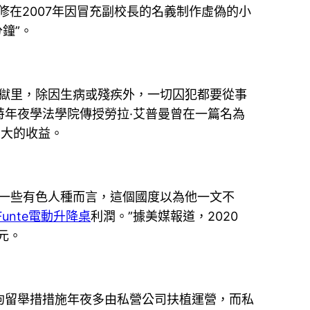
修在2007年因冒充副校長的名義制作虛偽的小
鐘”。
牢獄里，除因生病或殘疾外，一切囚犯都要從事
年夜學法學院傳授勞拉·艾普曼曾在一篇名為
宏大的收益。
于一些有色人種而言，這個國度以為他一文不
Funte電動升降桌
利潤。”據美媒報道，2020
元。
拘留舉措措施年夜多由私營公司扶植運營，而私