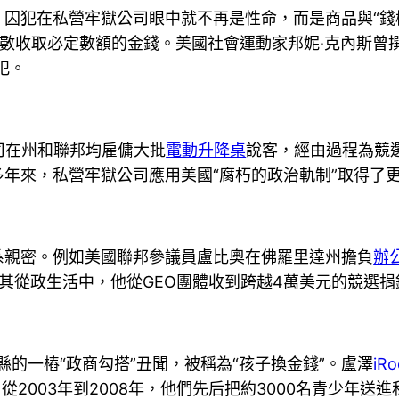
，囚犯在私營牢獄公司眼中就不再是性命，而是商品與“錢
數收取必定數額的金錢。美國社會運動家邦妮·克內斯曾
犯。
公司在州和聯邦均雇傭大批
電動升降桌
說客，經由過程為競
年來，私營牢獄公司應用美國“腐朽的政治軌制”取得了
系親密。例如美國聯邦參議員盧比奧在佛羅里達州擔負
辦
其從政生活中，他從GEO團體收到跨越4萬美元的競選捐
縣的一樁“政商勾搭”丑聞，被稱為“孩子換金錢”。盧澤
iRo
從2003年到2008年，他們先后把約3000名青少年