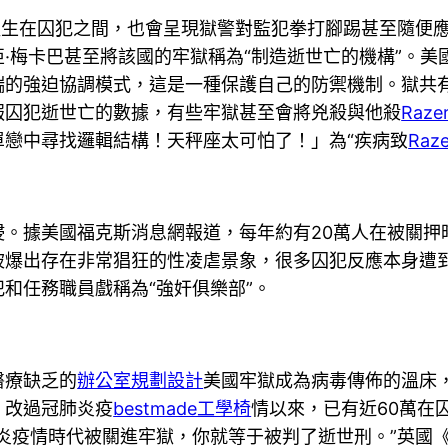
產生在囚犯之間，也會呈現獄警對監犯拳打腳踢甚至隨便
·梅卡巴甚至將該國的牢獄稱為“制造逝世亡的機構”。美國
的強迫協調模式，這是一種保護自己的防禦機制。獄共有1
報囚犯逝世亡的數據，有些牢獄甚至會將兇殺與他殺
Raz
單戀中尋找邏輯結構！天秤座太可怕了！」為“疾病致
Ra
侵。據美國福克斯消息網報道，每年約有20萬人在被關押
被爆出存在非常猖狂的性凌虐景象，很多囚犯反應本身遭
和任務職員戲稱為“強奸俱樂部”。
醫療缺乏的
辦公室規劃設計
美國牢獄成為病毒傳佈的溫床，
，改過冠肺炎疫
bestmade工學椅
情以來，已有近60萬在
炎疫情時代被關進牢獄，你就等于被判了逝世刑。”英國