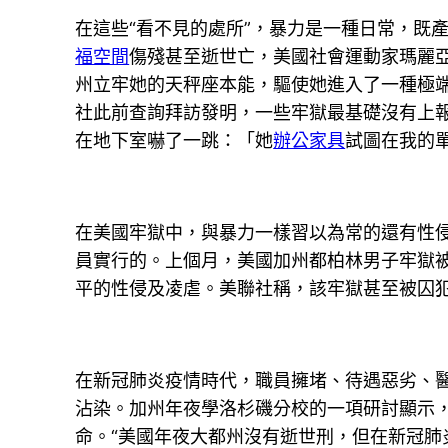
在這些“看不見的處所”，暴力是一種日常，既
福空間
傷殘甚至逝世亡，美國社會運動家瑪麗亞
州立牢她的天秤座本能，驅使她進入了一種極端
社此前查詢拜訪發明，一些牢獄最基礎沒有上
在地下室嚇了一跳：「她
辦公家具
試圖在我的
在美國牢獄中，與暴力一樣習以為常的還有性
員實行的。上個月，美國加州都柏林男子牢獄
平的性侵及凌虐。美聯社稱，該牢獄甚至被囚犯
在新冠肺炎疫情時代，職員擁堵、待遇惡劣、
沾染。加州年夜學洛杉磯分校的一項研討顯示
命。“美國年夜大都州沒有逝世刑，但在新冠肺