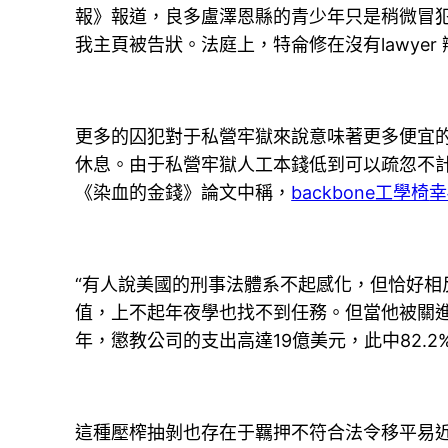
報》報道，良多盧澤恩縣的青少年只是稍微冒
我主頁被告狀。法庭上，特侖修在沒有lawyer
更多的囚犯對于私營牢獄來說意味著更多便宜
休息。由于私營牢獄人工本錢低到可以疏忽不
《染血的金錢》論文中稱，
backbone工學椅
幸
“有人說美國的刑事法體系不起感化，但恰好相
值，上不起年夜學也找不到任務。但當他被關
年，懲教公司的支出高達19億美元，此中82.
這種壓榨抽剝也存在于羈押不符合法令移平易