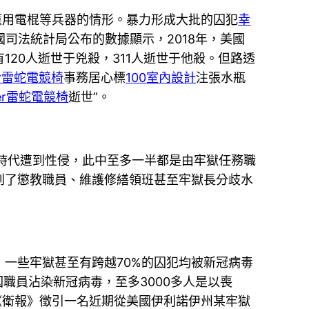
應用電棍等兵器的情形。暴力形成大批的囚犯
幸
司法統計局公布的數據顯示，2018年，美國
20人逝世于兇殺，311人逝世于他殺。但路透
er雷蛇電競椅
事務居心標
100室內設計
注張水瓶
zer雷蛇電競椅
逝世”。
時代遭到性侵，此中至多一半都是由牢獄任務職
到了懲教職員、維護修繕領班甚至牢獄長分歧水
一些牢獄甚至有跨越70%的囚犯均被新冠病毒
囚職員沾染新冠病毒，至多3000多人是以喪
《衛報》徵引一名近期從美國伊利諾伊州某牢獄