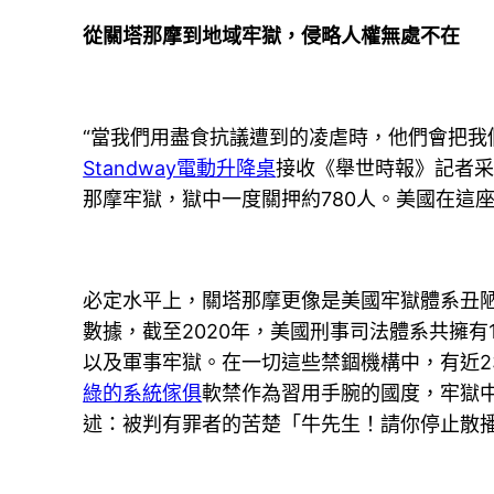
從關塔那摩到地域牢獄，侵略人權無處不在
“當我們用盡食抗議遭到的凌虐時，他們會把我
Standway電動升降桌
接收《舉世時報》記者采
那摩牢獄，獄中一度關押約780人。美國在這
必定水平上，關塔那摩更像是美國牢獄體系丑陋
數據，截至2020年，美國刑事司法體系共擁有1
以及軍事牢獄。在一切這些禁錮機構中，有近2
綠的系統傢俱
軟禁作為習用手腕的國度，牢獄
述：被判有罪者的苦楚「牛先生！請你停止散