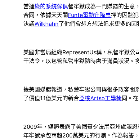
當運
綠的系統傢俱
營牢獄成為一門賺錢的生意
合同，依據天天關
Funte電動升降桌
押的囚監犯
決議
Wilkhahn
了他們會想方想法追求更多的囚
美國非當局組織RepresentUs稱，私營牢獄
干法令，以包管私營牢獄隨時處于滿員狀況。多
據美國媒體報道，私營牢獄公司與很多政客關
了價值1.1億美元的新合
亞梭Artso工學椅
同。在
2009年，媒體表露了美國賓夕法尼亞州盧澤恩
年牢獄承包商超200萬美元的行賄。作為報答，