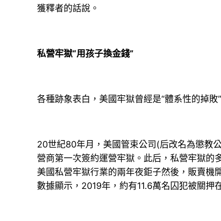
獲釋者的話說。
私營牢獄“用孩子換金錢”
各種跡象表白，美國牢獄曾經是“體系性的掉敗
20世紀80年月，美國管束公司(后改名為懲
營商第一次簽約運營牢獄。此后，私營牢獄的多少
美國私營牢獄行業的兩年夜鉅子然後，販賣機
數據顯示，2019年，約有11.6萬名囚犯被關