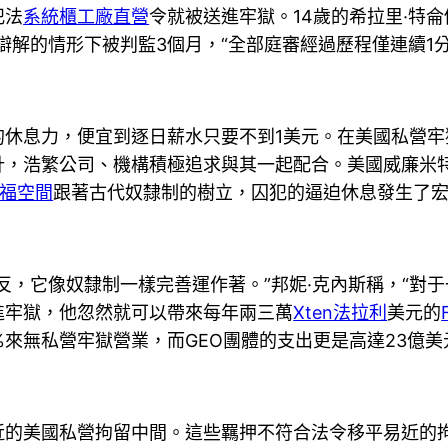
犯法
系統櫃工廠直營
令就被送進牢獄。14歲的希拉里·特侖
 辯解的情形下被判監3個月，“全部庭審經過歷程僅連續1分
的休息力，便宜到逐日薪水只要不到1美元。在美國私營
計，浩繁公司、機構積極追求與其一起配合。美國威廉米特
福空間
跟著古代奴隸制的樹立，囚犯的逼迫休息發生了
反，它像奴隸制一樣完善運作著。”邦妮·克內斯稱，“對
進牢獄，他忽然就可以帶來每年兩三萬
Xten法拉利
美元的
2%來無私營牢獄營業，而GEO團體的支出更是高達23億美
近的美國私營拘留中間。這些羈押不符合法令移平易近的