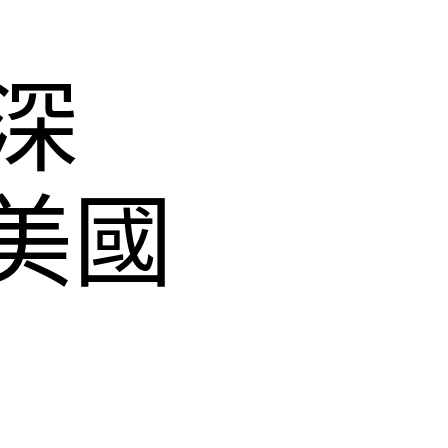
深
的美國