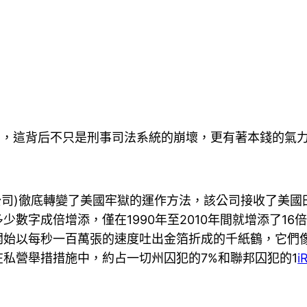
”，這背后不只是刑事司法系統的崩壞，更有著本錢的氣
教公司)徹底轉變了美國牢獄的運作方法，該公司接收了美
數字成倍增添，僅在1990年至2010年間就增添了16
開始以每秒一百萬張的速度吐出金箔折成的千紙鶴，它們
押在私營舉措措施中，約占一切州囚犯的7%和聯邦囚犯的1
i