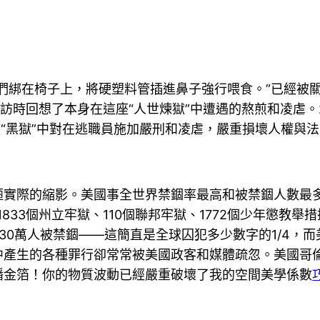
們綁在椅子上，將硬塑料管插進鼻子強行喂食。”已經被關
訪時回想了本身在這座“人世煉獄”中遭遇的熬煎和凌虐。
座“黑獄”中對在逃職員施加嚴刑和凌虐，嚴重損壞人權與
實際的縮影。美國事全世界禁錮率最高和被禁錮人數最多
833個州立牢獄、110個聯邦牢獄、1772個少年懲教舉
30萬人被禁錮——這簡直是全球囚犯多少數字的1/4，
中產生的各種罪行卻常常被美國政客和媒體疏忽。美國哥倫
播金箔！你的物質波動已經嚴重破壞了我的空間美學係數