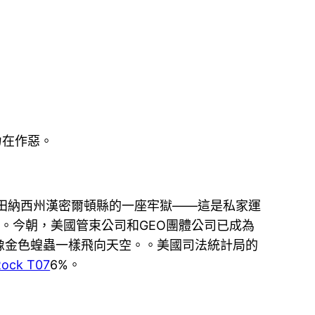
力在作惡。
國田納西州漢密爾頓縣的一座牢獄——這是私家運
倍。今朝，美國管束公司和GEO團體公司已成為
像金色蝗蟲一樣飛向天空。。美國司法統計局的
Rock T07
6%。