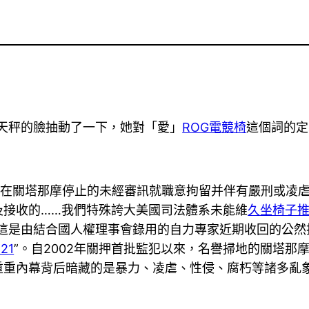
天秤的臉抽動了一下，她對「愛」
ROG電競椅
這個詞的定
0年來在關塔那摩停止的未經審訊就職意拘留并伴有嚴刑或
及接收的……我們特殊誇大美國司法體系未能維
久坐椅子
這是由結合國人權理事會錄用的自力專家近期收回的公然
121
”。自2002年關押首批監犯以來，名譽掃地的關塔那
重重內幕背后暗藏的是暴力、凌虐、性侵、腐朽等諸多亂