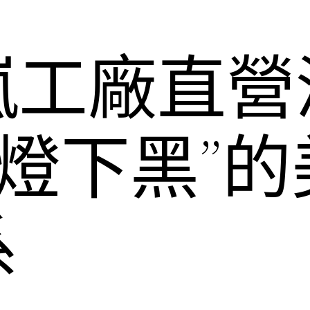
嵐工廠直營
“燈下黑”
系