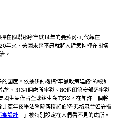
押在關塔那摩牢獄14年的曼蘇爾·阿代菲在
20年來，美國未經審訊就將人肆意拘押在關塔
法治。
的國度。依據研討機構“牢獄政策建議”的統計
措措施、3134個處所牢獄、80個印第安部落牢獄
而美國生齒僅占全球總生齒的5%。在如許一個將
比亞年夜學法學院傳授羅伯特·弗格森曾如許描
巧寓設計
！」被特別設定在人們看不見的處所。