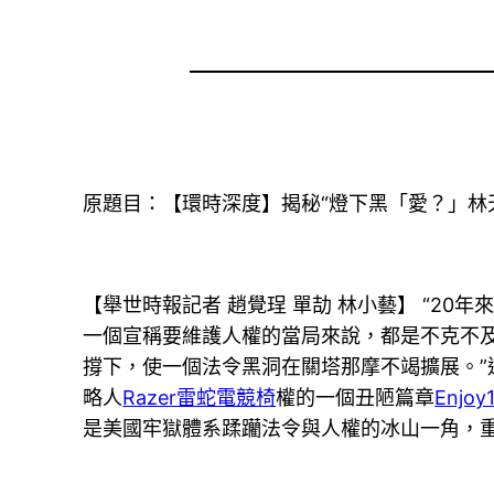
原題目：【環時深度】揭秘“燈下黑「愛？」林
【舉世時報記者 趙覺珵 單劼 林小藝】 “2
一個宣稱要維護人權的當局來說，都是不克不
撐下，使一個法令黑洞在關塔那摩不竭擴展。”
略人
Razer雷蛇電競椅
權的一個丑陋篇章
Enjoy
是美國牢獄體系蹂躪法令與人權的冰山一角，