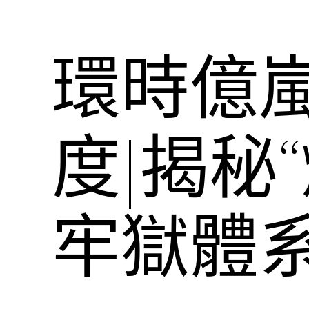
環時億
度|揭秘
牢獄體