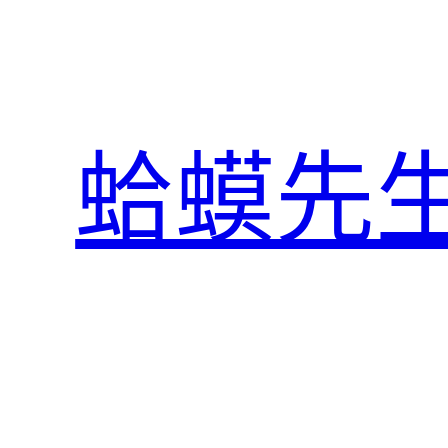
跳
至
主
要
內
蛤蟆先
容